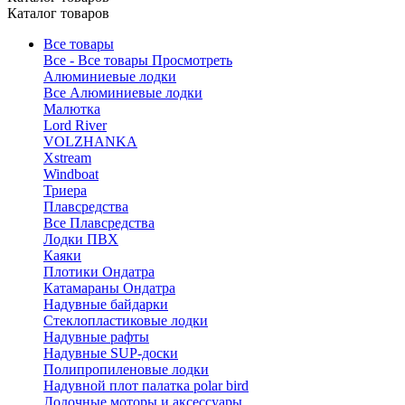
Каталог товаров
Все товары
Все - Все товары
Просмотреть
Алюминиевые лодки
Все Алюминиевые лодки
Малютка
Lord River
VOLZHANKA
Xstream
Windboat
Триера
Плавсредства
Все Плавсредства
Лодки ПВХ
Каяки
Плотики Ондатра
Катамараны Ондатра
Надувные байдарки
Стеклопластиковые лодки
Надувные рафты
Надувные SUP-доски
Полипропиленовые лодки
Надувной плот палатка polar bird
Лодочные моторы и аксессуары