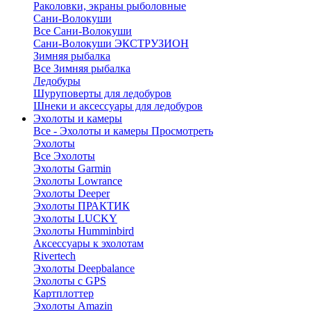
Раколовки, экраны рыболовные
Сани-Волокуши
Все Сани-Волокуши
Сани-Волокуши ЭКСТРУЗИОН
Зимняя рыбалка
Все Зимняя рыбалка
Ледобуры
Шуруповерты для ледобуров
Шнеки и аксессуары для ледобуров
Эхолоты и камеры
Все - Эхолоты и камеры
Просмотреть
Эхолоты
Все Эхолоты
Эхолоты Garmin
Эхолоты Lowrance
Эхолоты Deeper
Эхолоты ПРАКТИК
Эхолоты LUCKY
Эхолоты Humminbird
Аксессуары к эхолотам
Rivertech
Эхолоты Deepbalance
Эхолоты с GPS
Картплоттер
Эхолоты Amazin