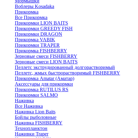
Мормышки
Воблеры Kosadaka
Прикормка
Все Прикормка
Прикормки LION BAITS
Прикормки GREEDY FISH
Прикормки DRAGON
Прикормка VABIK
Прикормки TRAPER
Прикормка FISHBERRY
Зерновые смеси FISHBERRY
Зерновые смеси LION BAITS
Пеллетс экструдированный долгорастворимый
Пеллетс, жмых быстрорастворимый FISHBERRY
Прикормка Amatar (Аматар)
Аксессуары для прикормки
Прикормка RUTILUS RS
Прикормки SALMO
Наживка
Все Наживка
Наживка Lion Baits
Бойлы рыболовные
Наживка FISHBERRY
Технопланктон
Наживки Traper