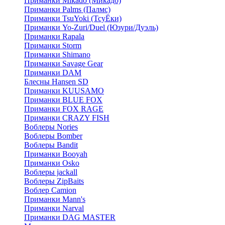
Приманки Mikado (Микадо)
Приманки Palms (Палмс)
Приманки TsuYoki (ТсуЁки)
Приманки Yo-Zuri/Duel (Юзури/Дуэль)
Приманки Rapala
Приманки Storm
Приманки Shimano
Приманки Savage Gear
Приманки DAM
Блесны Hansen SD
Приманки KUUSAMO
Приманки BLUE FOX
Приманки FOX RAGE
Приманки CRAZY FISH
Воблеры Nories
Воблеры Bomber
Воблеры Bandit
Приманки Booyah
Приманки Osko
Воблеры jackall
Воблеры ZipBaits
Воблер Camion
Приманки Mann's
Приманки Narval
Приманки DAG MASTER