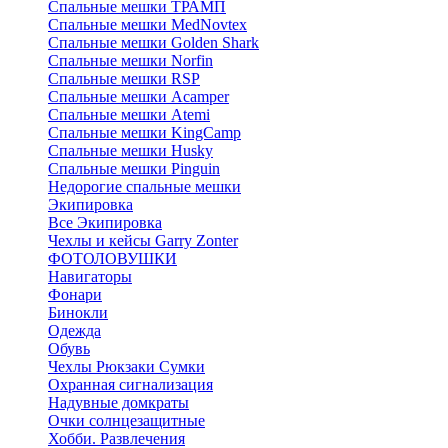
Спальные мешки ТРАМП
Cпальные мешки MedNovtex
Спальные мешки Golden Shark
Спальные мешки Norfin
Спальные мешки RSP
Спальные мешки Acamper
Спальные мешки Atemi
Спальные мешки KingCamp
Спальные мешки Husky
Спальные мешки Pinguin
Недорогие спальные мешки
Экипировка
Все Экипировка
Чехлы и кейсы Garry Zonter
ФОТОЛОВУШКИ
Навигаторы
Фонари
Бинокли
Одежда
Обувь
Чехлы Рюкзаки Сумки
Охранная сигнализация
Надувные домкраты
Очки солнцезащитные
Хобби. Развлечения