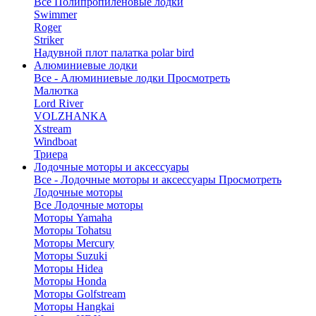
Все Полипропиленовые лодки
Swimmer
Roger
Striker
Надувной плот палатка polar bird
Алюминиевые лодки
Все - Алюминиевые лодки
Просмотреть
Малютка
Lord River
VOLZHANKA
Xstream
Windboat
Триера
Лодочные моторы и аксессуары
Все - Лодочные моторы и аксессуары
Просмотреть
Лодочные моторы
Все Лодочные моторы
Моторы Yamaha
Моторы Tohatsu
Моторы Mercury
Моторы Suzuki
Моторы Hidea
Моторы Honda
Моторы Golfstream
Моторы Hangkai