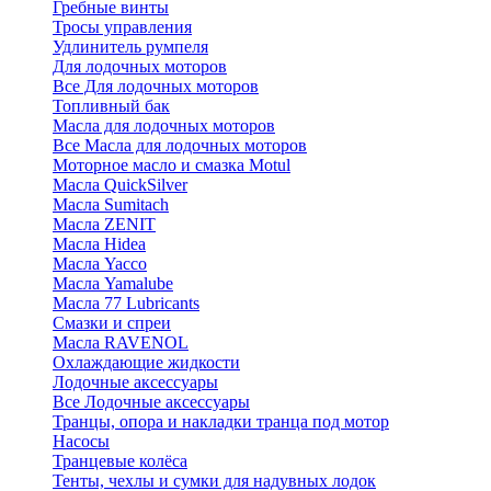
Гребные винты
Тросы управления
Удлинитель румпеля
Для лодочных моторов
Все Для лодочных моторов
Топливный бак
Масла для лодочных моторов
Все Масла для лодочных моторов
Моторное масло и смазка Motul
Масла QuickSilver
Масла Sumitach
Масла ZENIT
Масла Hidea
Масла Yacco
Масла Yamalube
Масла 77 Lubricants
Смазки и спреи
Масла RAVENOL
Охлаждающие жидкости
Лодочные аксессуары
Все Лодочные аксессуары
Транцы, опора и накладки транца под мотор
Насосы
Транцевые колёса
Тенты, чехлы и сумки для надувных лодок