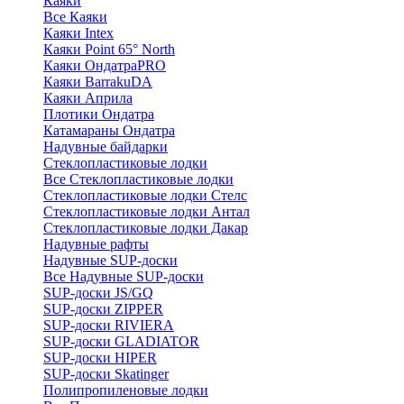
Каяки
Все Каяки
Каяки Intex
Каяки Point 65° North
Каяки ОндатраPRO
Каяки BarrakuDA
Каяки Априла
Плотики Ондатра
Катамараны Ондатра
Надувные байдарки
Стеклопластиковые лодки
Все Стеклопластиковые лодки
Стеклопластиковые лодки Стелс
Стеклопластиковые лодки Антал
Стеклопластиковые лодки Дакар
Надувные рафты
Надувные SUP-доски
Все Надувные SUP-доски
SUP-доски JS/GQ
SUP-доски ZIPPER
SUP-доски RIVIERA
SUP-доски GLADIATOR
SUP-доски HIPER
SUP-доски Skatinger
Полипропиленовые лодки