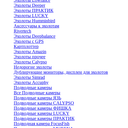
Эхолоты Lowrance
Эхолоты Deeper
Эхолоты ПРАКТИК
Эхолоты LUCKY
Эхолоты Humminbird
Аксессуары к эхолотам
Rivertech
Эхолоты Deepbalance
Эхолоты с GPS
Картплоттер
Эхолоты Amazin
Эхолоты прочее
Эхолоты Calypso
Недорогие эхолоты
Дублирующие мониторы, дисплеи для эхолотов
Эхолоты Simrad
Эхолоты Accuphy
Подводные камеры
Все Подводные камеры
Подводные камеры ЯЗЬ
Подводные камеры CALYPSO
Подводные камеры ФИШКА
Подводные камеры LUCKY
Подводные камеры ПРАКТИК
Подводная камера FocusFish