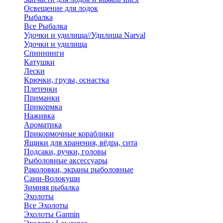
Освещение для лодок
Рыбалка
Все Рыбалка
Удочки и удилища//Удилища Narval
Удочки и удилища
Спиннинги
Катушки
Лески
Крючки, грузы, оснастка
Плетенки
Приманки
Прикормка
Наживка
Ароматика
Прикормочные кораблики
Ящики для хранения, вёдра, сита
Подсаки, ручки, головы
Рыболовные аксессуары
Раколовки, экраны рыболовные
Сани-Волокуши
Зимняя рыбалка
Эхолоты
Все Эхолоты
Эхолоты Garmin