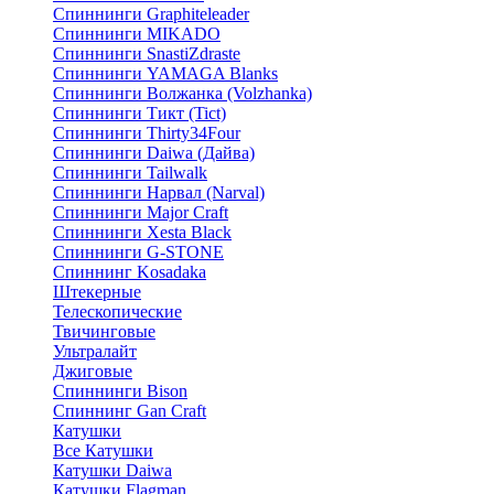
Спиннинги Graphiteleader
Спиннинги MIKADO
Спиннинги SnastiZdraste
Спиннинги YAMAGA Blanks
Спиннинги Волжанка (Volzhanka)
Спиннинги Тикт (Tict)
Спиннинги Thirty34Four
Спиннинги Daiwa (Дайва)
Спиннинги Tailwalk
Спиннинги Нарвал (Narval)
Спиннинги Major Craft
Спиннинги Xesta Black
Спиннинги G-STONE
Спиннинг Kosadaka
Штекерные
Телескопические
Твичинговые
Ультралайт
Джиговые
Спиннинги Bison
Спиннинг Gan Craft
Катушки
Все Катушки
Катушки Daiwa
Катушки Flagman