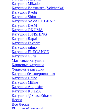
Катушки Mikado
Катушки Волжанка (Volzhanka)
Катушки Ryobi
Катушки Shimano
Катушки SAVAGE GEAR
Катушки DAM
Катушки OKUMA
Катушки 13FISHING
Катушки Rapala
Катушки Favorite
Катушки salmo
Катушки ELEGANCE
Катушки Guru
Матчевые катушки
Карповые катушки
Фидерные катушки
Катушка безынерционная
Катушки Haibo
Катушки Mifine
Катушки Aoqiusite
Катушки RUZZA
Катушки @SnastiZdraste
Лески
Все Лески
Flagman (Флагман)