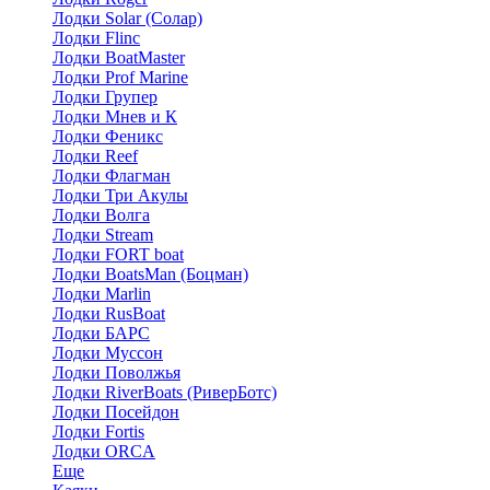
Лодки Solar (Солар)
Лодки Flinc
Лодки BoatMaster
Лодки Prof Marine
Лодки Групер
Лодки Мнев и К
Лодки Феникс
Лодки Reef
Лодки Флагман
Лодки Три Акулы
Лодки Волга
Лодки Stream
Лодки FORT boat
Лодки BoatsMan (Боцман)
Лодки Marlin
Лодки RusBoat
Лодки БАРС
Лодки Муссон
Лодки Поволжья
Лодки RiverBoats (РиверБотс)
Лодки Посейдон
Лодки Fortis
Лодки ORCA
Еще