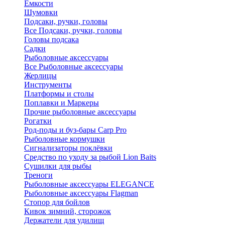
Ёмкости
Шумовки
Подсаки, ручки, головы
Все Подсаки, ручки, головы
Головы подсака
Садки
Рыболовные аксессуары
Все Рыболовные аксессуары
Жерлицы
Инструменты
Платформы и столы
Поплавки и Маркеры
Прочие рыболовные аксессуары
Рогатки
Род-поды и буз-бары Carp Pro
Рыболовные кормушки
Сигнализаторы поклёвки
Средство по уходу за рыбой Lion Baits
Сушилки для рыбы
Треноги
Рыболовные аксессуары ELEGANCE
Рыболовные аксессуары Flagman
Стопор для бойлов
Кивок зимний, сторожок
Держатели для удилищ