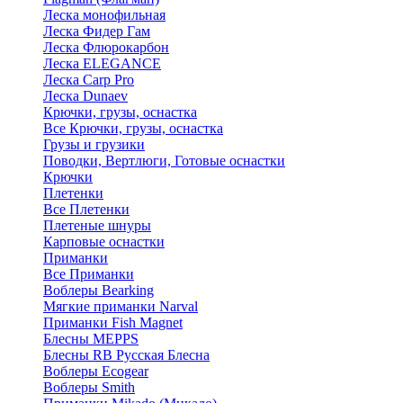
Леска монофильная
Леска Фидер Гам
Леска Флюрокарбон
Леска ELEGANCE
Леска Carp Pro
Леска Dunaev
Крючки, грузы, оснастка
Все Крючки, грузы, оснастка
Грузы и грузики
Поводки, Вертлюги, Готовые оснастки
Крючки
Плетенки
Все Плетенки
Плетеные шнуры
Карповые оснастки
Приманки
Все Приманки
Воблеры Bearking
Мягкие приманки Narval
Приманки Fish Magnet
Блесны MEPPS
Блесны RB Русская Блесна
Воблеры Ecogear
Воблеры Smith