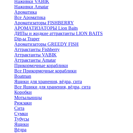
Наживки VABIK
Наживки Amatar
Ароматика
Все Ароматика
Ароматизаторы FISHBERRY
АРОМАТИЗАТОРЫ Lion Baits
ДИПы и жидкие аттрактанты LION BAITS
Dip-ы Traper
Ароматизаторы GREEDY FISH
Аттрактанты Fishberry
Аттрактанты VABIK
Аттрактанты Amatar
Прикормочные кораблики
Все Прикормочные кораблики
Boatman
Ящики для хранения, вёдра, сита
Все Ящики для хранения, вёдра, сита
Коробки
Мотыльницы
Рюкзаки
Сита
Сумки
Тубусы
Ящики
Вёдра