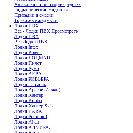
Автохимия и чистящие средства
Гидравлические жидкости
Присадки и смазки
Тормозные жидкости
Лодки ПВХ
Все - Лодки ПВХ
Просмотреть
Лодки ПВХ
Все Лодки ПВХ
Лодки Intex
Лодки Ковчег
Лодки ЛОЦМАН
Лодки Пилот
Лодки Румб
Лодки АКВА
Лодки РИВЬЕРА
Лодки Таймень
Лодки Apache (Апачи)
Лодки Хантер
Лодки Kolibri
Лодки Хантер Stels
Лодки BARK
Лодки Polar bird
Лодки Altair
Лодки АДМИРАЛ
Лодки Roger