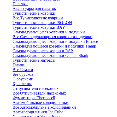
Палатки
Аксессуары для палаток
Туристические коврики
Все Туристические коврики
Туристические коврики ISOLON
Туристические коврики BAY
Самонадувающиеся коврики и подушки
Все Самонадувающиеся коврики и подушки
Самонадувающиеся коврики и подушки BTrace
Самонадувающееся коврики и подушки Tramp
Самонадувающиеся коврики RSP
Самонадувающиеся коврики Golden Shark
Туристические матрасы
Гамаки
Все Гамаки
Без брусков
С брусками
Крепление
Отпугиватели насекомых
Все Отпугиватели насекомых
Фумигаторы Thermacell
Автомобильные холодильники
Все Автомобильные холодильники
Автохолодильники Ice Cube
Холодильники Vector Frost