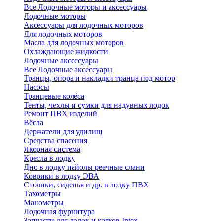
Все Лодочные моторы и аксессуары
Лодочные моторы
Аксессуары для лодочных моторов
Для лодочных моторов
Масла для лодочных моторов
Охлаждающие жидкости
Лодочные аксессуары
Все Лодочные аксессуары
Транцы, опора и накладки транца под мотор
Насосы
Транцевые колёса
Тенты, чехлы и сумки для надувных лодок
Ремонт ПВХ изделий
Вёсла
Держатели для удилищ
Средства спасения
Якорная система
Кресла в лодку
Дно в лодку пайолы реечные слани
Коврики в лодку ЭВА
Столики, сиденья и др. в лодку ПВХ
Тахометры
Манометры
Лодочная фурнитура
Запчасти для лодок и каяков Intex