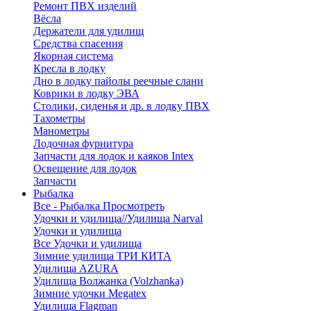
Ремонт ПВХ изделий
Вёсла
Держатели для удилищ
Средства спасения
Якорная система
Кресла в лодку
Дно в лодку пайолы реечные слани
Коврики в лодку ЭВА
Столики, сиденья и др. в лодку ПВХ
Тахометры
Манометры
Лодочная фурнитура
Запчасти для лодок и каяков Intex
Освещение для лодок
Запчасти
Рыбалка
Все - Рыбалка
Просмотреть
Удочки и удилища//Удилища Narval
Удочки и удилища
Все Удочки и удилища
Зимние удилища ТРИ КИТА
Удилища AZURA
Удилища Волжанка (Volzhanka)
Зимние удочки Megatex
Удилища Flagman