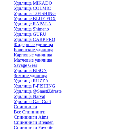
Удилища MIKADO
Удилища COLMIC
Удилища 13FISHING
Удилище BLUE FOX
Удилище RAPALA
Удилища Shimano
Удилища GURU
Удилища CARP PRO
Фидерные удилища
Болонские удилища
Карповые удилища
Матчевые удилища
Savage Gear
Удилища BISON
Зимние удилища
Удилища RUZZA
Удилища F-FISHING
Удилища @SnastiZdraste
Удилища Narval
Удилища Gan Craft
Спиннинги
Все Спиннинги
Спиннинги Aims
Спиннинги Breaden
Спиннинги Favorite