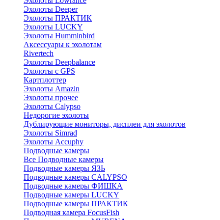
Эхолоты Lowrance
Эхолоты Deeper
Эхолоты ПРАКТИК
Эхолоты LUCKY
Эхолоты Humminbird
Аксессуары к эхолотам
Rivertech
Эхолоты Deepbalance
Эхолоты с GPS
Картплоттер
Эхолоты Amazin
Эхолоты прочее
Эхолоты Calypso
Недорогие эхолоты
Дублирующие мониторы, дисплеи для эхолотов
Эхолоты Simrad
Эхолоты Accuphy
Подводные камеры
Все Подводные камеры
Подводные камеры ЯЗЬ
Подводные камеры CALYPSO
Подводные камеры ФИШКА
Подводные камеры LUCKY
Подводные камеры ПРАКТИК
Подводная камера FocusFish