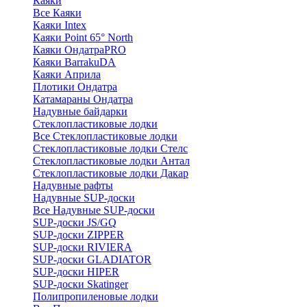
Каяки
Все Каяки
Каяки Intex
Каяки Point 65° North
Каяки ОндатраPRO
Каяки BarrakuDA
Каяки Априла
Плотики Ондатра
Катамараны Ондатра
Надувные байдарки
Стеклопластиковые лодки
Все Стеклопластиковые лодки
Стеклопластиковые лодки Стелс
Стеклопластиковые лодки Антал
Стеклопластиковые лодки Дакар
Надувные рафты
Надувные SUP-доски
Все Надувные SUP-доски
SUP-доски JS/GQ
SUP-доски ZIPPER
SUP-доски RIVIERA
SUP-доски GLADIATOR
SUP-доски HIPER
SUP-доски Skatinger
Полипропиленовые лодки