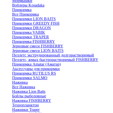
Мормышки
Воблеры Kosadaka
Прикормка
Все Прикормка
Прикормки LION BAITS
Прикормки GREEDY FISH
Прикормки DRAGON
Прикормка VABIK
Прикормки TRAPER
Прикормка FISHBERRY
Зерновые смеси FISHBERRY
Зерновые смеси LION BAITS
Пеллетс экструдированный долгорастворимый
Пеллетс, жмых быстрорастворимый FISHBERRY
Прикормка Amatar (Аматар)
Аксессуары для прикормки
Прикормка RUTILUS RS
Прикормки SALMO
Наживка
Все Наживка
Наживка Lion Baits
Бойлы рыболовные
Наживка FISHBERRY
Технопланктон
Наживки Traper