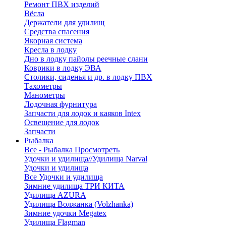
Ремонт ПВХ изделий
Вёсла
Держатели для удилищ
Средства спасения
Якорная система
Кресла в лодку
Дно в лодку пайолы реечные слани
Коврики в лодку ЭВА
Столики, сиденья и др. в лодку ПВХ
Тахометры
Манометры
Лодочная фурнитура
Запчасти для лодок и каяков Intex
Освещение для лодок
Запчасти
Рыбалка
Все - Рыбалка
Просмотреть
Удочки и удилища//Удилища Narval
Удочки и удилища
Все Удочки и удилища
Зимние удилища ТРИ КИТА
Удилища AZURA
Удилища Волжанка (Volzhanka)
Зимние удочки Megatex
Удилища Flagman