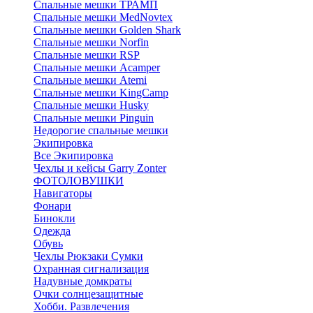
Спальные мешки ТРАМП
Cпальные мешки MedNovtex
Спальные мешки Golden Shark
Спальные мешки Norfin
Спальные мешки RSP
Спальные мешки Acamper
Спальные мешки Atemi
Спальные мешки KingCamp
Спальные мешки Husky
Спальные мешки Pinguin
Недорогие спальные мешки
Экипировка
Все Экипировка
Чехлы и кейсы Garry Zonter
ФОТОЛОВУШКИ
Навигаторы
Фонари
Бинокли
Одежда
Обувь
Чехлы Рюкзаки Сумки
Охранная сигнализация
Надувные домкраты
Очки солнцезащитные
Хобби. Развлечения