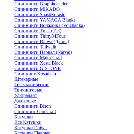
Спиннинги Graphiteleader
Спиннинги MIKADO
Спиннинги SnastiZdraste
Спиннинги YAMAGA Blanks
Спиннинги Волжанка (Volzhanka)
Спиннинги Тикт (Tict)
Спиннинги Thirty34Four
Спиннинги Daiwa (Дайва)
Спиннинги Tailwalk
Спиннинги Нарвал (Narval)
Спиннинги Major Craft
Спиннинги Xesta Black
Спиннинги G-STONE
Спиннинг Kosadaka
Штекерные
Телескопические
Твичинговые
Ультралайт
Джиговые
Спиннинги Bison
Спиннинг Gan Craft
Катушки
Все Катушки
Катушки Daiwa
Катушки Flagman