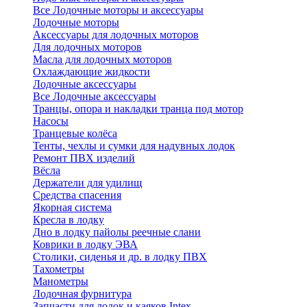
Все Лодочные моторы и аксессуары
Лодочные моторы
Аксессуары для лодочных моторов
Для лодочных моторов
Масла для лодочных моторов
Охлаждающие жидкости
Лодочные аксессуары
Все Лодочные аксессуары
Транцы, опора и накладки транца под мотор
Насосы
Транцевые колёса
Тенты, чехлы и сумки для надувных лодок
Ремонт ПВХ изделий
Вёсла
Держатели для удилищ
Средства спасения
Якорная система
Кресла в лодку
Дно в лодку пайолы реечные слани
Коврики в лодку ЭВА
Столики, сиденья и др. в лодку ПВХ
Тахометры
Манометры
Лодочная фурнитура
Запчасти для лодок и каяков Intex