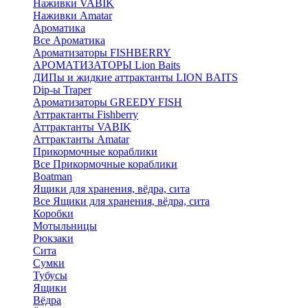
Наживки VABIK
Наживки Amatar
Ароматика
Все Ароматика
Ароматизаторы FISHBERRY
АРОМАТИЗАТОРЫ Lion Baits
ДИПы и жидкие аттрактанты LION BAITS
Dip-ы Traper
Ароматизаторы GREEDY FISH
Аттрактанты Fishberry
Аттрактанты VABIK
Аттрактанты Amatar
Прикормочные кораблики
Все Прикормочные кораблики
Boatman
Ящики для хранения, вёдра, сита
Все Ящики для хранения, вёдра, сита
Коробки
Мотыльницы
Рюкзаки
Сита
Сумки
Тубусы
Ящики
Вёдра