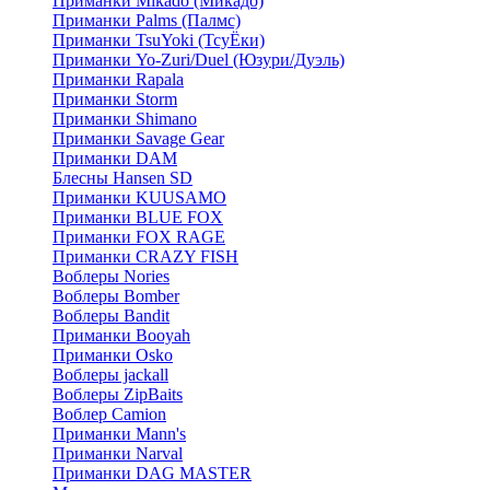
Приманки Mikado (Микадо)
Приманки Palms (Палмс)
Приманки TsuYoki (ТсуЁки)
Приманки Yo-Zuri/Duel (Юзури/Дуэль)
Приманки Rapala
Приманки Storm
Приманки Shimano
Приманки Savage Gear
Приманки DAM
Блесны Hansen SD
Приманки KUUSAMO
Приманки BLUE FOX
Приманки FOX RAGE
Приманки CRAZY FISH
Воблеры Nories
Воблеры Bomber
Воблеры Bandit
Приманки Booyah
Приманки Osko
Воблеры jackall
Воблеры ZipBaits
Воблер Camion
Приманки Mann's
Приманки Narval
Приманки DAG MASTER