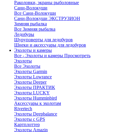
Раколовки, экраны рыболовные
Сани-Волокуши
Все Сани-Волокуши
Сани-Волокуши ЭКСТРУЗИОН
Зимняя рыбалка
Все Зимняя рыбалка
Ледобуры
Шуруповерты для ледобуров
Шнеки и аксессуары для ледобуров
Эхолоты и камеры
Все - Эхолоты и камеры
Просмотреть
Эхолоты
Все Эхолоты
Эхолоты Garmin
Эхолоты Lowrance
Эхолоты Deeper
Эхолоты ПРАКТИК
Эхолоты LUCKY
Эхолоты Humminbird
Аксессуары к эхолотам
Rivertech
Эхолоты Deepbalance
Эхолоты с GPS
Картплоттер
Эхолоты Amazin