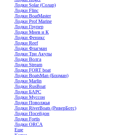
Лодки Solar (Солар)
Лодки Flinc
Лодки BoatMaster
Лодки Prof Marine
Лодки Групер
Лодки Мнев и К
Лодки Феникс
Лодки Reef
Лодки Флагман
Лодки Три Акулы
Лодки Волга
Лодки Stream
Лодки FORT boat
Лодки BoatsMan (Боцман)
Лодки Marlin
Лодки RusBoat
Лодки БАРС
Лодки Муссон
Лодки Поволжья
Лодки RiverBoats (РиверБотс)
Лодки Посейдон
Лодки Fortis
Лодки ORCA
Еще