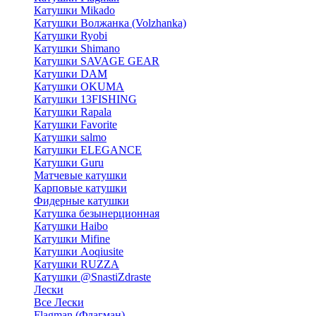
Катушки Mikado
Катушки Волжанка (Volzhanka)
Катушки Ryobi
Катушки Shimano
Катушки SAVAGE GEAR
Катушки DAM
Катушки OKUMA
Катушки 13FISHING
Катушки Rapala
Катушки Favorite
Катушки salmo
Катушки ELEGANCE
Катушки Guru
Матчевые катушки
Карповые катушки
Фидерные катушки
Катушка безынерционная
Катушки Haibo
Катушки Mifine
Катушки Aoqiusite
Катушки RUZZA
Катушки @SnastiZdraste
Лески
Все Лески
Flagman (Флагман)