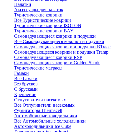
Палатки
Аксессуары для палаток
Туристические коврики
Все Туристические коврики
Туристические коврики ISOLON
Туристические коврики BAY
Самонадувающиеся коврики и подушки
Все Самонадувающиеся коврики и подушки
Самонадувающиеся коврики и подушки BTrace
Самонадувающееся коврики и подушки Tramp
Самонадувающиеся коврики RSP
Самонадувающиеся коврики Golden Shark
Туристические матрасы
Гамаки
Все Гамаки
Без брусков
С брусками
Крепление
Отпугиватели насекомых
Все Отпугиватели насекомых
Фумигаторы Thermacell
Автомобильные холодильники
Все Автомобильные холодильники
Автохолодильники Ice Cube
Холодильники Vector Frost