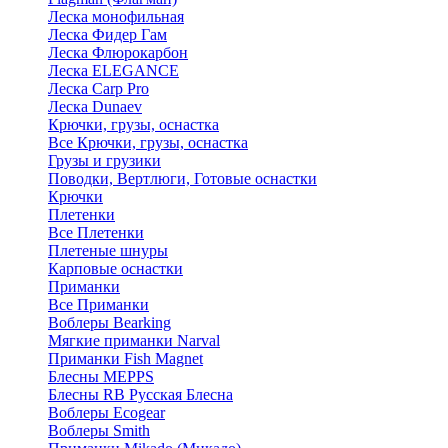
Леска монофильная
Леска Фидер Гам
Леска Флюрокарбон
Леска ELEGANCE
Леска Carp Pro
Леска Dunaev
Крючки, грузы, оснастка
Все Крючки, грузы, оснастка
Грузы и грузики
Поводки, Вертлюги, Готовые оснастки
Крючки
Плетенки
Все Плетенки
Плетеные шнуры
Карповые оснастки
Приманки
Все Приманки
Воблеры Bearking
Мягкие приманки Narval
Приманки Fish Magnet
Блесны MEPPS
Блесны RB Русская Блесна
Воблеры Ecogear
Воблеры Smith