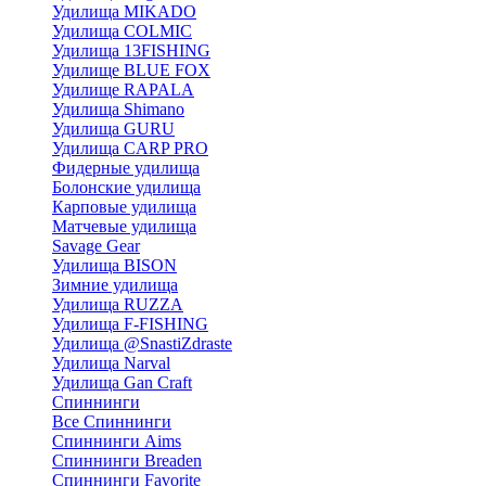
Удилища MIKADO
Удилища COLMIC
Удилища 13FISHING
Удилище BLUE FOX
Удилище RAPALA
Удилища Shimano
Удилища GURU
Удилища CARP PRO
Фидерные удилища
Болонские удилища
Карповые удилища
Матчевые удилища
Savage Gear
Удилища BISON
Зимние удилища
Удилища RUZZA
Удилища F-FISHING
Удилища @SnastiZdraste
Удилища Narval
Удилища Gan Craft
Спиннинги
Все Спиннинги
Спиннинги Aims
Спиннинги Breaden
Спиннинги Favorite