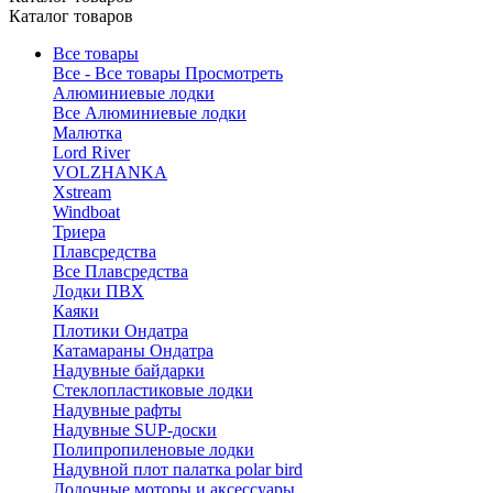
Каталог товаров
Все товары
Все - Все товары
Просмотреть
Алюминиевые лодки
Все Алюминиевые лодки
Малютка
Lord River
VOLZHANKA
Xstream
Windboat
Триера
Плавсредства
Все Плавсредства
Лодки ПВХ
Каяки
Плотики Ондатра
Катамараны Ондатра
Надувные байдарки
Стеклопластиковые лодки
Надувные рафты
Надувные SUP-доски
Полипропиленовые лодки
Надувной плот палатка polar bird
Лодочные моторы и аксессуары