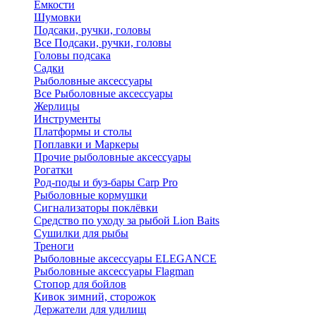
Ёмкости
Шумовки
Подсаки, ручки, головы
Все Подсаки, ручки, головы
Головы подсака
Садки
Рыболовные аксессуары
Все Рыболовные аксессуары
Жерлицы
Инструменты
Платформы и столы
Поплавки и Маркеры
Прочие рыболовные аксессуары
Рогатки
Род-поды и буз-бары Carp Pro
Рыболовные кормушки
Сигнализаторы поклёвки
Средство по уходу за рыбой Lion Baits
Сушилки для рыбы
Треноги
Рыболовные аксессуары ELEGANCE
Рыболовные аксессуары Flagman
Стопор для бойлов
Кивок зимний, сторожок
Держатели для удилищ