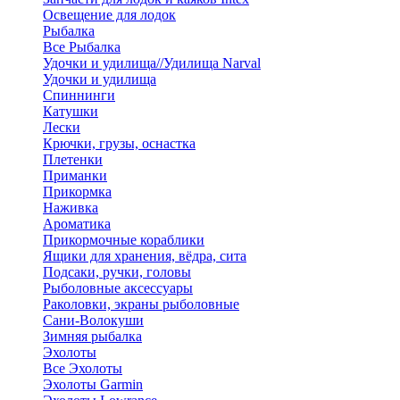
Освещение для лодок
Рыбалка
Все Рыбалка
Удочки и удилища//Удилища Narval
Удочки и удилища
Спиннинги
Катушки
Лески
Крючки, грузы, оснастка
Плетенки
Приманки
Прикормка
Наживка
Ароматика
Прикормочные кораблики
Ящики для хранения, вёдра, сита
Подсаки, ручки, головы
Рыболовные аксессуары
Раколовки, экраны рыболовные
Сани-Волокуши
Зимняя рыбалка
Эхолоты
Все Эхолоты
Эхолоты Garmin