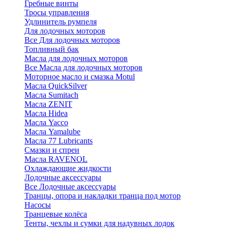
Гребные винты
Тросы управления
Удлинитель румпеля
Для лодочных моторов
Все Для лодочных моторов
Топливный бак
Масла для лодочных моторов
Все Масла для лодочных моторов
Моторное масло и смазка Motul
Масла QuickSilver
Масла Sumitach
Масла ZENIT
Масла Hidea
Масла Yacco
Масла Yamalube
Масла 77 Lubricants
Смазки и спреи
Масла RAVENOL
Охлаждающие жидкости
Лодочные аксессуары
Все Лодочные аксессуары
Транцы, опора и накладки транца под мотор
Насосы
Транцевые колёса
Тенты, чехлы и сумки для надувных лодок