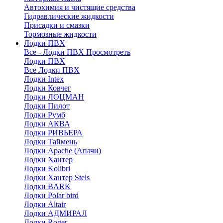
Автохимия и чистящие средства
Гидравлические жидкости
Присадки и смазки
Тормозные жидкости
Лодки ПВХ
Все - Лодки ПВХ
Просмотреть
Лодки ПВХ
Все Лодки ПВХ
Лодки Intex
Лодки Ковчег
Лодки ЛОЦМАН
Лодки Пилот
Лодки Румб
Лодки АКВА
Лодки РИВЬЕРА
Лодки Таймень
Лодки Apache (Апачи)
Лодки Хантер
Лодки Kolibri
Лодки Хантер Stels
Лодки BARK
Лодки Polar bird
Лодки Altair
Лодки АДМИРАЛ
Лодки Roger