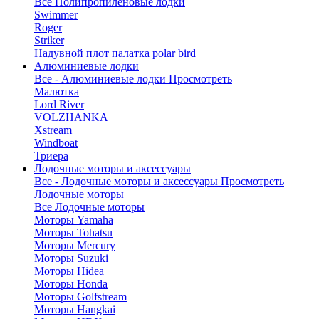
Все Полипропиленовые лодки
Swimmer
Roger
Striker
Надувной плот палатка polar bird
Алюминиевые лодки
Все - Алюминиевые лодки
Просмотреть
Малютка
Lord River
VOLZHANKA
Xstream
Windboat
Триера
Лодочные моторы и аксессуары
Все - Лодочные моторы и аксессуары
Просмотреть
Лодочные моторы
Все Лодочные моторы
Моторы Yamaha
Моторы Tohatsu
Моторы Mercury
Моторы Suzuki
Моторы Hidea
Моторы Honda
Моторы Golfstream
Моторы Hangkai