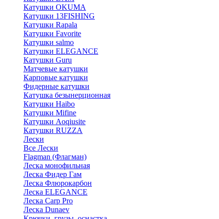
Катушки OKUMA
Катушки 13FISHING
Катушки Rapala
Катушки Favorite
Катушки salmo
Катушки ELEGANCE
Катушки Guru
Матчевые катушки
Карповые катушки
Фидерные катушки
Катушка безынерционная
Катушки Haibo
Катушки Mifine
Катушки Aoqiusite
Катушки RUZZA
Лески
Все Лески
Flagman (Флагман)
Леска монофильная
Леска Фидер Гам
Леска Флюрокарбон
Леска ELEGANCE
Леска Carp Pro
Леска Dunaev
Крючки, грузы, оснастка