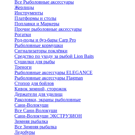
Все Рыболовные аксессуары
Жерлицы
Инструменты
Платформы и столы
Поплавки и Маркеры
Прочие рыболовные аксессуары
Рогатки
Род-поды и буз-бары Carp Pro
Рыболовные кормушки
Сигнализаторы поклёвки
Средство по уходу за рыбой Lion Baits
Сушилки для рыбы
Треноги
Рыболовные аксессуары ELEGANCE
Рыболовные аксессуары Flagman
Стопор для бойлов
Кивок зимний, сторожок
Держатели для удилищ
Раколовки, экраны рыболовные
Сани-Волокуши
Все Сани-Волокуши
Сани-Волокуши ЭКСТРУЗИОН
Зимняя рыбалка
Все Зимняя рыбалка
Ледобуры