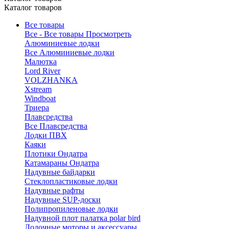
Каталог товаров
Все товары
Все - Все товары
Просмотреть
Алюминиевые лодки
Все Алюминиевые лодки
Малютка
Lord River
VOLZHANKA
Xstream
Windboat
Триера
Плавсредства
Все Плавсредства
Лодки ПВХ
Каяки
Плотики Ондатра
Катамараны Ондатра
Надувные байдарки
Стеклопластиковые лодки
Надувные рафты
Надувные SUP-доски
Полипропиленовые лодки
Надувной плот палатка polar bird
Лодочные моторы и аксессуары