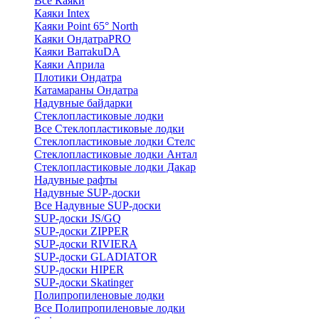
Все Каяки
Каяки Intex
Каяки Point 65° North
Каяки ОндатраPRO
Каяки BarrakuDA
Каяки Априла
Плотики Ондатра
Катамараны Ондатра
Надувные байдарки
Стеклопластиковые лодки
Все Стеклопластиковые лодки
Стеклопластиковые лодки Стелс
Стеклопластиковые лодки Антал
Стеклопластиковые лодки Дакар
Надувные рафты
Надувные SUP-доски
Все Надувные SUP-доски
SUP-доски JS/GQ
SUP-доски ZIPPER
SUP-доски RIVIERA
SUP-доски GLADIATOR
SUP-доски HIPER
SUP-доски Skatinger
Полипропиленовые лодки
Все Полипропиленовые лодки