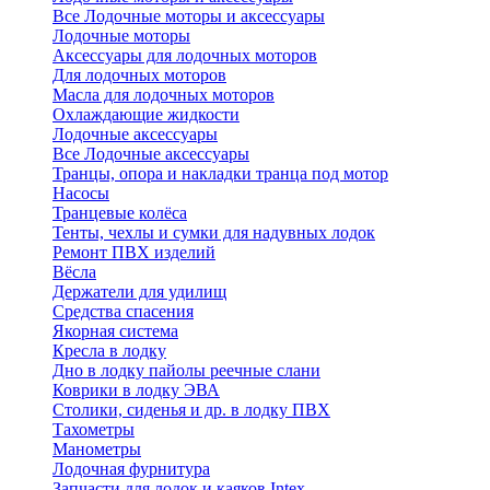
Все Лодочные моторы и аксессуары
Лодочные моторы
Аксессуары для лодочных моторов
Для лодочных моторов
Масла для лодочных моторов
Охлаждающие жидкости
Лодочные аксессуары
Все Лодочные аксессуары
Транцы, опора и накладки транца под мотор
Насосы
Транцевые колёса
Тенты, чехлы и сумки для надувных лодок
Ремонт ПВХ изделий
Вёсла
Держатели для удилищ
Средства спасения
Якорная система
Кресла в лодку
Дно в лодку пайолы реечные слани
Коврики в лодку ЭВА
Столики, сиденья и др. в лодку ПВХ
Тахометры
Манометры
Лодочная фурнитура
Запчасти для лодок и каяков Intex