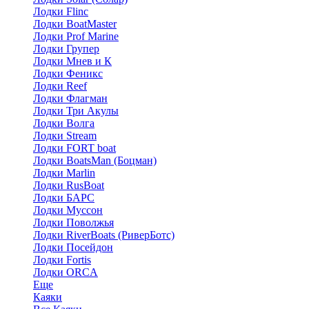
Лодки Flinc
Лодки BoatMaster
Лодки Prof Marine
Лодки Групер
Лодки Мнев и К
Лодки Феникс
Лодки Reef
Лодки Флагман
Лодки Три Акулы
Лодки Волга
Лодки Stream
Лодки FORT boat
Лодки BoatsMan (Боцман)
Лодки Marlin
Лодки RusBoat
Лодки БАРС
Лодки Муссон
Лодки Поволжья
Лодки RiverBoats (РиверБотс)
Лодки Посейдон
Лодки Fortis
Лодки ORCA
Еще
Каяки