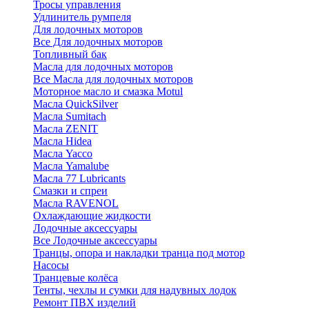
Тросы управления
Удлинитель румпеля
Для лодочных моторов
Все Для лодочных моторов
Топливный бак
Масла для лодочных моторов
Все Масла для лодочных моторов
Моторное масло и смазка Motul
Масла QuickSilver
Масла Sumitach
Масла ZENIT
Масла Hidea
Масла Yacco
Масла Yamalube
Масла 77 Lubricants
Смазки и спреи
Масла RAVENOL
Охлаждающие жидкости
Лодочные аксессуары
Все Лодочные аксессуары
Транцы, опора и накладки транца под мотор
Насосы
Транцевые колёса
Тенты, чехлы и сумки для надувных лодок
Ремонт ПВХ изделий