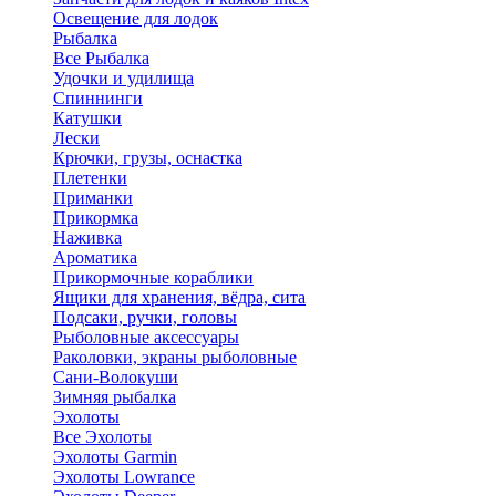
Освещение для лодок
Рыбалка
Все Рыбалка
Удочки и удилища
Спиннинги
Катушки
Лески
Крючки, грузы, оснастка
Плетенки
Приманки
Прикормка
Наживка
Ароматика
Прикормочные кораблики
Ящики для хранения, вёдра, сита
Подсаки, ручки, головы
Рыболовные аксессуары
Раколовки, экраны рыболовные
Сани-Волокуши
Зимняя рыбалка
Эхолоты
Все Эхолоты
Эхолоты Garmin
Эхолоты Lowrance