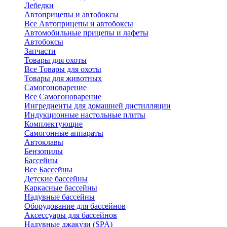
Лебедки
Автоприцепы и автобоксы
Все Автоприцепы и автобоксы
Автомобильные прицепы и лафеты
Автобоксы
Запчасти
Товары для охоты
Все Товары для охоты
Товары для животных
Самогоноварение
Все Самогоноварение
Ингредиенты для домашней дистилляции
Индукционные настольные плиты
Комплектующие
Самогонные аппараты
Автоклавы
Бензопилы
Бассейны
Все Бассейны
Детские бассейны
Каркасные бассейны
Надувные бассейны
Оборудование для бассейнов
Аксессуары для бассейнов
Надувные джакузи (SPA)