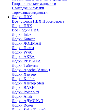
Гидравлические жидкости
Присадки и смазки
Тормозные жидкости
Лодки ПВХ
Все - Лодки ПВХ
Просмотреть
Лодки ПВХ
Все Лодки ПВХ
Лодки Intex
Лодки Ковчег
Лодки ЛОЦМАН
Лодки Пилот
Лодки Румб
Лодки АКВА
Лодки РИВЬЕРА
Лодки Таймень
Лодки Apache (Апачи)
Лодки Хантер
Лодки Kolibri
Лодки Хантер Stels
Лодки BARK
Лодки Polar bird
Лодки Altair
Лодки АДМИРАЛ
Лодки Roger
Лодки Solar (Солар)