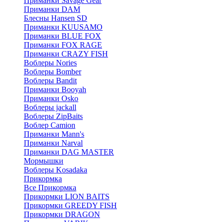
Приманки Savage Gear
Приманки DAM
Блесны Hansen SD
Приманки KUUSAMO
Приманки BLUE FOX
Приманки FOX RAGE
Приманки CRAZY FISH
Воблеры Nories
Воблеры Bomber
Воблеры Bandit
Приманки Booyah
Приманки Osko
Воблеры jackall
Воблеры ZipBaits
Воблер Camion
Приманки Mann's
Приманки Narval
Приманки DAG MASTER
Мормышки
Воблеры Kosadaka
Прикормка
Все Прикормка
Прикормки LION BAITS
Прикормки GREEDY FISH
Прикормки DRAGON