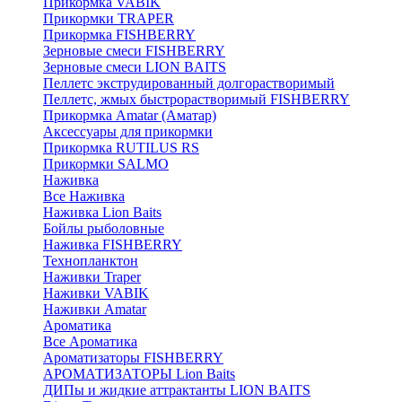
Прикормка VABIK
Прикормки TRAPER
Прикормка FISHBERRY
Зерновые смеси FISHBERRY
Зерновые смеси LION BAITS
Пеллетс экструдированный долгорастворимый
Пеллетс, жмых быстрорастворимый FISHBERRY
Прикормка Amatar (Аматар)
Аксессуары для прикормки
Прикормка RUTILUS RS
Прикормки SALMO
Наживка
Все Наживка
Наживка Lion Baits
Бойлы рыболовные
Наживка FISHBERRY
Технопланктон
Наживки Traper
Наживки VABIK
Наживки Amatar
Ароматика
Все Ароматика
Ароматизаторы FISHBERRY
АРОМАТИЗАТОРЫ Lion Baits
ДИПы и жидкие аттрактанты LION BAITS