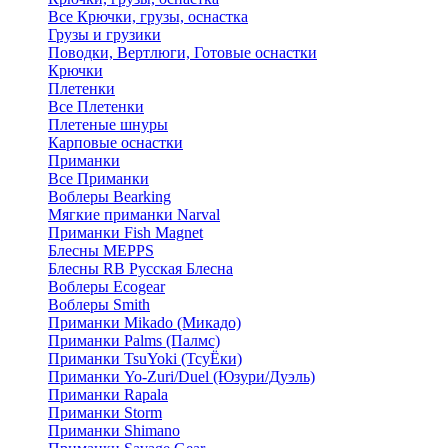
Все Крючки, грузы, оснастка
Грузы и грузики
Поводки, Вертлюги, Готовые оснастки
Крючки
Плетенки
Все Плетенки
Плетеные шнуры
Карповые оснастки
Приманки
Все Приманки
Воблеры Bearking
Мягкие приманки Narval
Приманки Fish Magnet
Блесны MEPPS
Блесны RB Русская Блесна
Воблеры Ecogear
Воблеры Smith
Приманки Mikado (Микадо)
Приманки Palms (Палмс)
Приманки TsuYoki (ТсуЁки)
Приманки Yo-Zuri/Duel (Юзури/Дуэль)
Приманки Rapala
Приманки Storm
Приманки Shimano