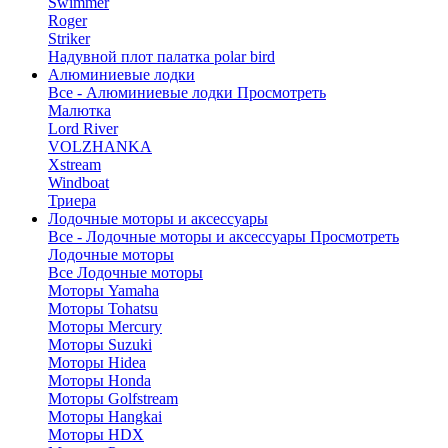
Swimmer
Roger
Striker
Надувной плот палатка polar bird
Алюминиевые лодки
Все - Алюминиевые лодки
Просмотреть
Малютка
Lord River
VOLZHANKA
Xstream
Windboat
Триера
Лодочные моторы и аксессуары
Все - Лодочные моторы и аксессуары
Просмотреть
Лодочные моторы
Все Лодочные моторы
Моторы Yamaha
Моторы Tohatsu
Моторы Mercury
Моторы Suzuki
Моторы Hidea
Моторы Honda
Моторы Golfstream
Моторы Hangkai
Моторы HDX