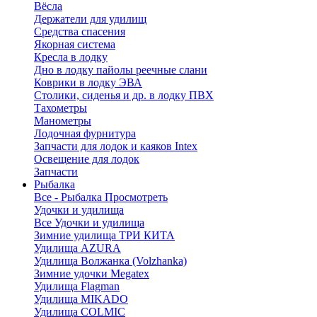
Вёсла
Держатели для удилищ
Средства спасения
Якорная система
Кресла в лодку
Дно в лодку пайолы реечные слани
Коврики в лодку ЭВА
Столики, сиденья и др. в лодку ПВХ
Тахометры
Манометры
Лодочная фурнитура
Запчасти для лодок и каяков Intex
Освещение для лодок
Запчасти
Рыбалка
Все - Рыбалка
Просмотреть
Удочки и удилища
Все Удочки и удилища
Зимние удилища ТРИ КИТА
Удилища AZURA
Удилища Волжанка (Volzhanka)
Зимние удочки Megatex
Удилища Flagman
Удилища MIKADO
Удилища COLMIC