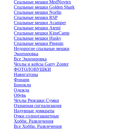
Cпальные мешки MedNovtex
Спальные мешки Golden Shark
Спальные мешки Norfin
Спальные мешки RSP
Спальные мешки Acamper
Спальные мешки Atemi
Спальные мешки KingCamp
Спальные мешки Husky
Спальные мешки Pinguin
Недорогие спальные мешки
Экипировка
Все Экипировка
Чехлы и кейсы Garry Zonter
ФОТОЛОВУШКИ
Навигаторы
Фонари
Бинокли
Одежда
Обувь
Чехлы Рюкзаки Сумки
Охранная сигнализация
Надувные домкраты
Очки солнцезащитные
Хобби. Развлечения
Все Хобби. Развлечения