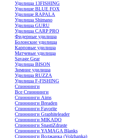
Удилища 13FISHING
Удилище BLUE FOX
Удилище RAPALA
Удилища Shimano
Удилища GURU
Удилища CARP PRO
Фидерные удилища
Болонские удилища
Карповые удилища
Матчевые удилища
Savage Gear
Удилища BISON
Зимние удилища
Удилища RUZZA
Удилища F-FISHING
Спиннинги
Все Спиннинги
Спиннинги Aims
Спиннинги Breaden
Спиннинги Favorite
Спиннинги Graphiteleader
Спиннинги MIKADO
Спиннинги SnastiZdraste
Спиннинги YAMAGA Blanks
Спиннинги Волжанка (Volzhanka)