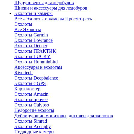
Шуруповерты для ледобуров
Шнеки и аксессуары для ледобуров
Эхолоты и камеры
Все - Эхолоты и камеры
Просмотреть
Эхолоты
Все Эхолоты
Эхолоты Garmin
Эхолоты Lowrance
Эхолоты Deeper
Эхолоты ПРАКТИК
Эхолоты LUCKY
Эхолоты Humminbird
Аксессуары к эхолотам
Rivertech
Эхолоты Deepbalance
Эхолоты с GPS
Картплоттер
Эхолоты Amazin
Эхолоты прочее
Эхолоты Calypso
Недорогие эхолоты
Дублирующие мониторы, дисплеи для эхолотов
Эхолоты Simrad
Эхолоты Accuphy
Подводные камеры