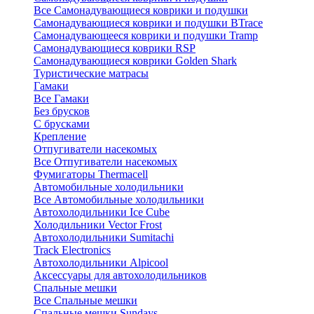
Все Самонадувающиеся коврики и подушки
Самонадувающиеся коврики и подушки BTrace
Самонадувающееся коврики и подушки Tramp
Самонадувающиеся коврики RSP
Самонадувающиеся коврики Golden Shark
Туристические матрасы
Гамаки
Все Гамаки
Без брусков
С брусками
Крепление
Отпугиватели насекомых
Все Отпугиватели насекомых
Фумигаторы Thermacell
Автомобильные холодильники
Все Автомобильные холодильники
Автохолодильники Ice Cube
Холодильники Vector Frost
Автохолодильники Sumitachi
Track Electronics
Автохолодильники Alpicool
Аксессуары для автохолодильников
Спальные мешки
Все Спальные мешки
Спальные мешки Sundays