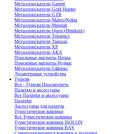
Металлоискатели Garrett
Металлоискатели Gold Hunter
Металлоискатели GTR
Металлоискатели Makro/Nokta
Металлоискатели Minelab
Металлоискатели Quest (Deteknix)
Металлоискатели Teknetics
Металлоискатели Tianxun
Металлоискатели XP
Металлоискатели АКА
Поисковые магниты Непра
Поисковые магниты Редмаг
Металлоискатели Сфинкс
Досмотровые устройства
Туризм
Все - Туризм
Просмотреть
Палатки и аксессуары
Все Палатки и аксессуары
Палатки
Аксессуары для палаток
Туристические коврики
Все Туристические коврики
Туристические коврики ISOLON
Туристические коврики BAY
Самонадувающиеся коврики и подушки