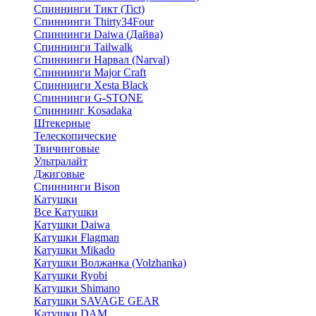
Спиннинги Тикт (Tict)
Спиннинги Thirty34Four
Спиннинги Daiwa (Дайва)
Спиннинги Tailwalk
Спиннинги Нарвал (Narval)
Спиннинги Major Craft
Спиннинги Xesta Black
Спиннинги G-STONE
Спиннинг Kosadaka
Штекерные
Телескопические
Твичинговые
Ультралайт
Джиговые
Спиннинги Bison
Катушки
Все Катушки
Катушки Daiwa
Катушки Flagman
Катушки Mikado
Катушки Волжанка (Volzhanka)
Катушки Ryobi
Катушки Shimano
Катушки SAVAGE GEAR
Катушки DAM