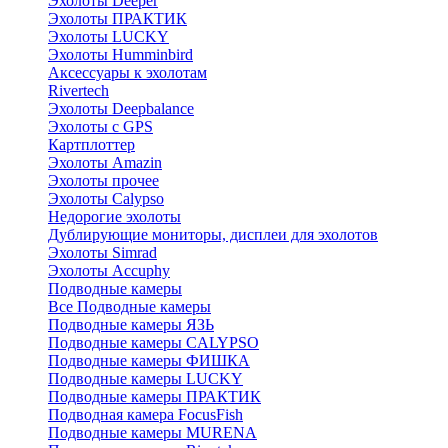
Эхолоты Deeper
Эхолоты ПРАКТИК
Эхолоты LUCKY
Эхолоты Humminbird
Аксессуары к эхолотам
Rivertech
Эхолоты Deepbalance
Эхолоты с GPS
Картплоттер
Эхолоты Amazin
Эхолоты прочее
Эхолоты Calypso
Недорогие эхолоты
Дублирующие мониторы, дисплеи для эхолотов
Эхолоты Simrad
Эхолоты Accuphy
Подводные камеры
Все Подводные камеры
Подводные камеры ЯЗЬ
Подводные камеры CALYPSO
Подводные камеры ФИШКА
Подводные камеры LUCKY
Подводные камеры ПРАКТИК
Подводная камера FocusFish
Подводные камеры MURENA