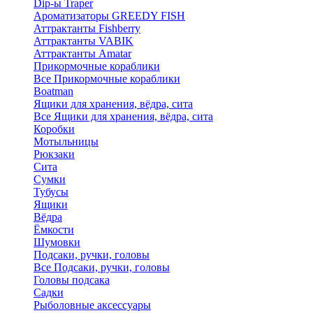
Dip-ы Traper
Ароматизаторы GREEDY FISH
Аттрактанты Fishberry
Аттрактанты VABIK
Аттрактанты Amatar
Прикормочные кораблики
Все Прикормочные кораблики
Boatman
Ящики для хранения, вёдра, сита
Все Ящики для хранения, вёдра, сита
Коробки
Мотыльницы
Рюкзаки
Сита
Сумки
Тубусы
Ящики
Вёдра
Ёмкости
Шумовки
Подсаки, ручки, головы
Все Подсаки, ручки, головы
Головы подсака
Садки
Рыболовные аксессуары