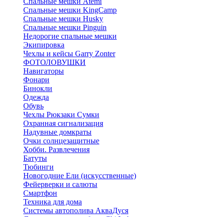
Спальные мешки Atemi
Спальные мешки KingCamp
Спальные мешки Husky
Спальные мешки Pinguin
Недорогие спальные мешки
Экипировка
Чехлы и кейсы Garry Zonter
ФОТОЛОВУШКИ
Навигаторы
Фонари
Бинокли
Одежда
Обувь
Чехлы Рюкзаки Сумки
Охранная сигнализация
Надувные домкраты
Очки солнцезащитные
Хобби. Развлечения
Батуты
Тюбинги
Новогодние Ели (искусственные)
Фейерверки и салюты
Смартфон
Техника для дома
Системы автополива АкваДуся