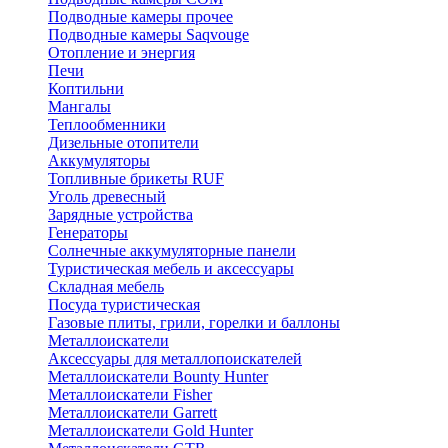
Подводные камеры прочее
Подводные камеры Saqvouge
Отопление и энергия
Печи
Коптильни
Мангалы
Теплообменники
Дизельные отопители
Аккумуляторы
Топливные брикеты RUF
Уголь древесный
Зарядные устройства
Генераторы
Солнечные аккумуляторные панели
Туристическая мебель и аксессуары
Складная мебель
Посуда туристическая
Газовые плиты, грили, горелки и баллоны
Металлоискатели
Аксессуары для металлопоискателей
Металлоискатели Bounty Hunter
Металлоискатели Fisher
Металлоискатели Garrett
Металлоискатели Gold Hunter