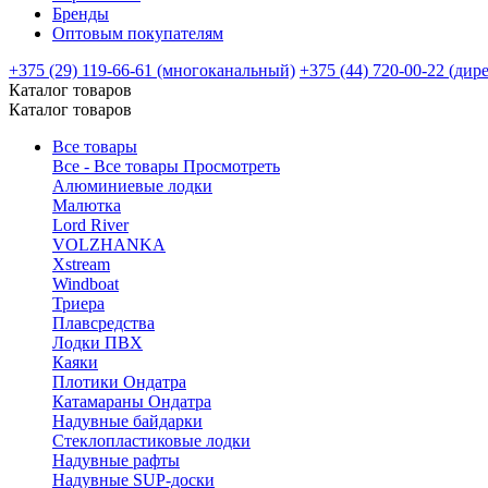
Бренды
Оптовым покупателям
+375 (29) 119-66-61 (многоканальный)
+375 (44) 720-00-22 (дир
Каталог товаров
Каталог товаров
Все товары
Все - Все товары
Просмотреть
Алюминиевые лодки
Малютка
Lord River
VOLZHANKA
Xstream
Windboat
Триера
Плавсредства
Лодки ПВХ
Каяки
Плотики Ондатра
Катамараны Ондатра
Надувные байдарки
Стеклопластиковые лодки
Надувные рафты
Надувные SUP-доски