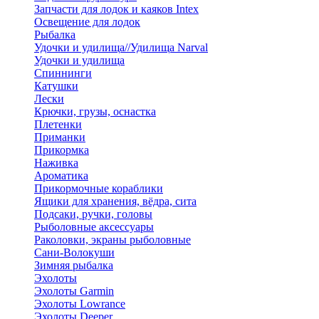
Запчасти для лодок и каяков Intex
Освещение для лодок
Рыбалка
Удочки и удилища//Удилища Narval
Удочки и удилища
Спиннинги
Катушки
Лески
Крючки, грузы, оснастка
Плетенки
Приманки
Прикормка
Наживка
Ароматика
Прикормочные кораблики
Ящики для хранения, вёдра, сита
Подсаки, ручки, головы
Рыболовные аксессуары
Раколовки, экраны рыболовные
Сани-Волокуши
Зимняя рыбалка
Эхолоты
Эхолоты Garmin
Эхолоты Lowrance
Эхолоты Deeper