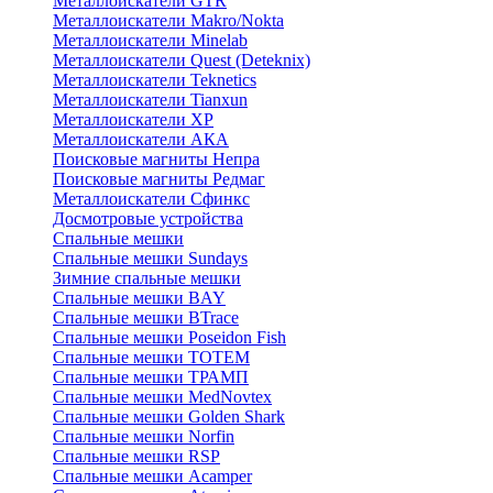
Металлоискатели GTR
Металлоискатели Makro/Nokta
Металлоискатели Minelab
Металлоискатели Quest (Deteknix)
Металлоискатели Teknetics
Металлоискатели Tianxun
Металлоискатели XP
Металлоискатели АКА
Поисковые магниты Непра
Поисковые магниты Редмаг
Металлоискатели Сфинкс
Досмотровые устройства
Спальные мешки
Спальные мешки Sundays
Зимние спальные мешки
Спальные мешки BAY
Спальные мешки BTrace
Спальные мешки Poseidon Fish
Спальные мешки ТОТЕМ
Спальные мешки ТРАМП
Cпальные мешки MedNovtex
Спальные мешки Golden Shark
Спальные мешки Norfin
Спальные мешки RSP
Спальные мешки Acamper