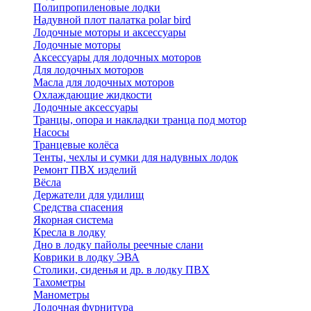
Полипропиленовые лодки
Надувной плот палатка polar bird
Лодочные моторы и аксессуары
Лодочные моторы
Аксессуары для лодочных моторов
Для лодочных моторов
Масла для лодочных моторов
Охлаждающие жидкости
Лодочные аксессуары
Транцы, опора и накладки транца под мотор
Насосы
Транцевые колёса
Тенты, чехлы и сумки для надувных лодок
Ремонт ПВХ изделий
Вёсла
Держатели для удилищ
Средства спасения
Якорная система
Кресла в лодку
Дно в лодку пайолы реечные слани
Коврики в лодку ЭВА
Столики, сиденья и др. в лодку ПВХ
Тахометры
Манометры
Лодочная фурнитура