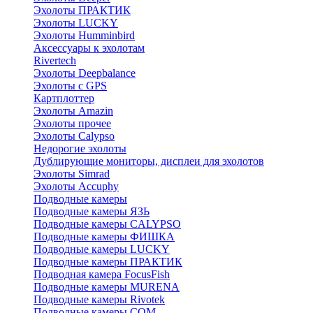
Эхолоты ПРАКТИК
Эхолоты LUCKY
Эхолоты Humminbird
Аксессуары к эхолотам
Rivertech
Эхолоты Deepbalance
Эхолоты с GPS
Картплоттер
Эхолоты Amazin
Эхолоты прочее
Эхолоты Calypso
Недорогие эхолоты
Дублирующие мониторы, дисплеи для эхолотов
Эхолоты Simrad
Эхолоты Accuphy
Подводные камеры
Подводные камеры ЯЗЬ
Подводные камеры CALYPSO
Подводные камеры ФИШКА
Подводные камеры LUCKY
Подводные камеры ПРАКТИК
Подводная камера FocusFish
Подводные камеры MURENA
Подводные камеры Rivotek
Подводные камеры СОМ