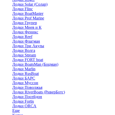
Лодки Solar (Солар)
Лодки Flinc
Лодки BoatMaster
Лодки Prof Marine
Лодки Групер
Лодки Мнев и К
Лодки Феникс
Лодки Reef
Лодки Флагман
Лодки Три Акулы
Лодки Волга
Лодки Stream
Лодки FORT boat
Лодки BoatsMan (Боцман)
Лодки Marlin
Лодки RusBoat
Лодки БАРС
Лодки Муссон
Лодки Поволжья
Лодки RiverBoats (РиверБотс)
Лодки Посейдон
Лодки Fortis
Лодки ORCA
Еще