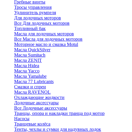
Гребные винты
Тросы управления
Удлинитель румпеля
Для лодочных моторов
Все Для лодочных моторов
Топливный бак
Масла для лодочных моторов
Все Масла для лодочных моторов
Моторное масло и смазка Motul
Масла QuickSilver
Масла Sumitach
Масла ZENIT
Масла Hidea
Масла Yacco
Масла Yamalube
Масла 77 Lubricants
Смазки и спреи
Масла RAVENOL
Охлаждающие жидкости
Лодочные аксессуары
Все Лодочные аксессуары
Транцы, опора и накладки транца под мотор
Насосы
Транцевые колёса
Тенты, чехлы и сумки для надувных лодок