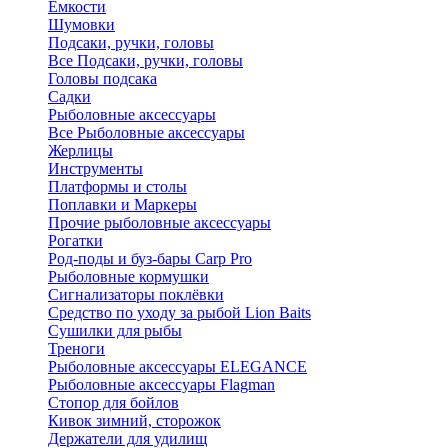
Ёмкости
Шумовки
Подсаки, ручки, головы
Все Подсаки, ручки, головы
Головы подсака
Садки
Рыболовные аксессуары
Все Рыболовные аксессуары
Жерлицы
Инструменты
Платформы и столы
Поплавки и Маркеры
Прочие рыболовные аксессуары
Рогатки
Род-поды и буз-бары Carp Pro
Рыболовные кормушки
Сигнализаторы поклёвки
Средство по уходу за рыбой Lion Baits
Сушилки для рыбы
Треноги
Рыболовные аксессуары ELEGANCE
Рыболовные аксессуары Flagman
Стопор для бойлов
Кивок зимний, сторожок
Держатели для удилищ