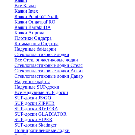
Каяки
Все Каяки
Каяки Intex
Каяки Point 65° North
Каяки ОндатраPRO
Каяки BarrakuDA
Каяки Априла
Плотики Ондатра
Катамараны Ондатра
Надувные байдарки
Стеклопластиковые лодки
Все Стеклопластиковые лодки
Стеклопластиковые лодки Стелс
Стеклопластиковые лодки Антал
Стеклопластиковые лодки Дакар
Надувные рафты
Надувные SUP-доски
Все Надувные SUP-доски
SUP-доски JS/GQ
SUP-доски ZIPPER
SUP-доски RIVIERA
SUP-доски GLADIATOR
SUP-доски HIPER
SUP-доски Skatinger
Полипропиленовые лодки