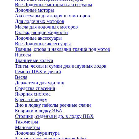
Все Лодочные моторы и аксессуары
Лодочные моторы
Аксессуары для лодочных моторов
Для лодочных моторов
Масла для лодочных моторов
Охлаждающие жидкости
Лодочные аксессуары
Все Лодочные аксессуары
Транцы, опора и накладки транца под мотор
Насосы
Транцевые колёса
Тенты, чехлы и сумки для надувных лодок
Ремонт ПВХ изделий
Вёсла
Держатели для удилищ
Средства спасения
Якорная система
Кресла в лодку
Дно в лодку пайолы реечные слани
Коврики в лодку ЭВА
Столики, сиденья и др. в лодку ПВХ
Тахометры
Манометры
Лодочная фурнитура
Запчасти для лодок и каяков Intex