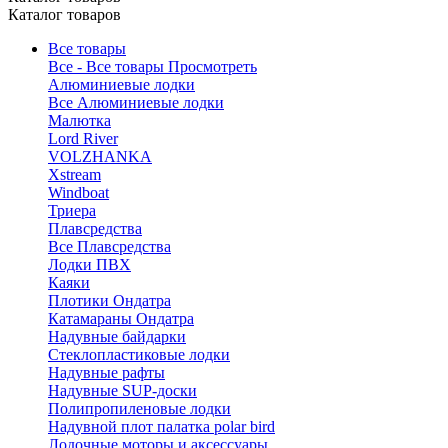
Каталог товаров
Все товары
Все - Все товары
Просмотреть
Алюминиевые лодки
Все Алюминиевые лодки
Малютка
Lord River
VOLZHANKA
Xstream
Windboat
Триера
Плавсредства
Все Плавсредства
Лодки ПВХ
Каяки
Плотики Ондатра
Катамараны Ондатра
Надувные байдарки
Стеклопластиковые лодки
Надувные рафты
Надувные SUP-доски
Полипропиленовые лодки
Надувной плот палатка polar bird
Лодочные моторы и аксессуары