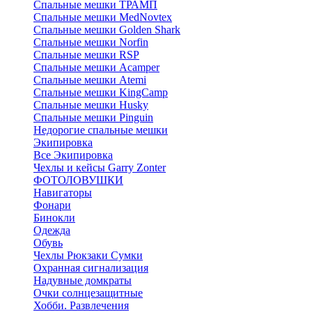
Спальные мешки ТРАМП
Cпальные мешки MedNovtex
Спальные мешки Golden Shark
Спальные мешки Norfin
Спальные мешки RSP
Спальные мешки Acamper
Спальные мешки Atemi
Спальные мешки KingCamp
Спальные мешки Husky
Спальные мешки Pinguin
Недорогие спальные мешки
Экипировка
Все Экипировка
Чехлы и кейсы Garry Zonter
ФОТОЛОВУШКИ
Навигаторы
Фонари
Бинокли
Одежда
Обувь
Чехлы Рюкзаки Сумки
Охранная сигнализация
Надувные домкраты
Очки солнцезащитные
Хобби. Развлечения