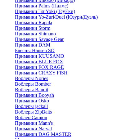
Приманки Mikado (Микадо)
Приманки Palms (Палмс)
Приманки TsuYoki (ТсуЁки)
Приманки Yo-Zuri/Duel (Юзури/Дуэль)
Приманки Rapala
Приманки Storm
Приманки Shimano
Приманки Savage Gear
Приманки DAM
Блесны Hansen SD
Приманки KUUSAMO
Приманки BLUE FOX
Приманки FOX RAGE
Приманки CRAZY FISH
Воблеры Nories
Воблеры Bomber
Воблеры Bandit
Приманки Booyah
Приманки Osko
Воблеры jackall
Воблеры ZipBaits
Воблер Camion
Приманки Mann's
Приманки Narval
Приманки DAG MASTER