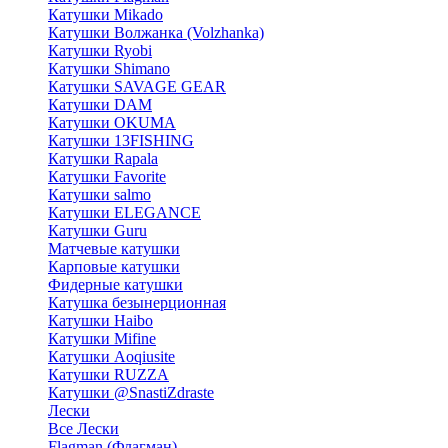
Катушки Mikado
Катушки Волжанка (Volzhanka)
Катушки Ryobi
Катушки Shimano
Катушки SAVAGE GEAR
Катушки DAM
Катушки OKUMA
Катушки 13FISHING
Катушки Rapala
Катушки Favorite
Катушки salmo
Катушки ELEGANCE
Катушки Guru
Матчевые катушки
Карповые катушки
Фидерные катушки
Катушка безынерционная
Катушки Haibo
Катушки Mifine
Катушки Aoqiusite
Катушки RUZZA
Катушки @SnastiZdraste
Лески
Все Лески
Flagman (Флагман)