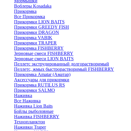
Мормышки
Воблеры Kosadaka
Прикормка
Все Прикормка
Прикормки LION BAITS
Прикормки GREEDY FISH
Прикормки DRAGON
Прикормка VABIK
Прикормки TRAPER
Прикормка FISHBERRY
Зерновые смеси FISHBERRY
Зерновые смеси LION BAITS
Пеллетс экструдированный долгорастворимый
Пеллетс, жмых быстрорастворимый FISHBERRY
Прикормка Amatar (Аматар)
Аксессуары для прикормки
Прикормка RUTILUS RS
Прикормки SALMO
Наживка
Все Наживка
Наживка Lion Baits
Бойлы рыболовные
Наживка FISHBERRY
Технопланктон
Наживки Traper