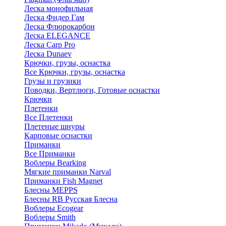
Леска монофильная
Леска Фидер Гам
Леска Флюрокарбон
Леска ELEGANCE
Леска Carp Pro
Леска Dunaev
Крючки, грузы, оснастка
Все Крючки, грузы, оснастка
Грузы и грузики
Поводки, Вертлюги, Готовые оснастки
Крючки
Плетенки
Все Плетенки
Плетеные шнуры
Карповые оснастки
Приманки
Все Приманки
Воблеры Bearking
Мягкие приманки Narval
Приманки Fish Magnet
Блесны MEPPS
Блесны RB Русская Блесна
Воблеры Ecogear
Воблеры Smith