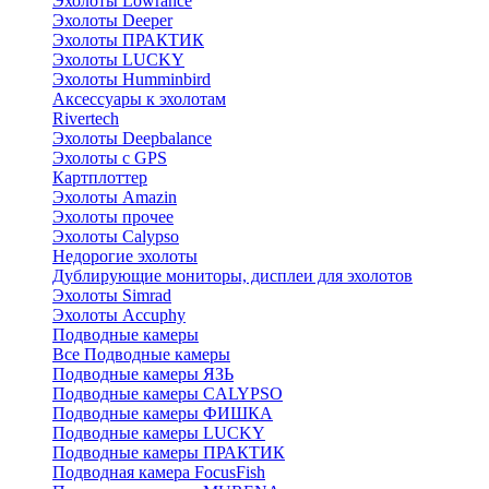
Эхолоты Lowrance
Эхолоты Deeper
Эхолоты ПРАКТИК
Эхолоты LUCKY
Эхолоты Humminbird
Аксессуары к эхолотам
Rivertech
Эхолоты Deepbalance
Эхолоты с GPS
Картплоттер
Эхолоты Amazin
Эхолоты прочее
Эхолоты Calypso
Недорогие эхолоты
Дублирующие мониторы, дисплеи для эхолотов
Эхолоты Simrad
Эхолоты Accuphy
Подводные камеры
Все Подводные камеры
Подводные камеры ЯЗЬ
Подводные камеры CALYPSO
Подводные камеры ФИШКА
Подводные камеры LUCKY
Подводные камеры ПРАКТИК
Подводная камера FocusFish