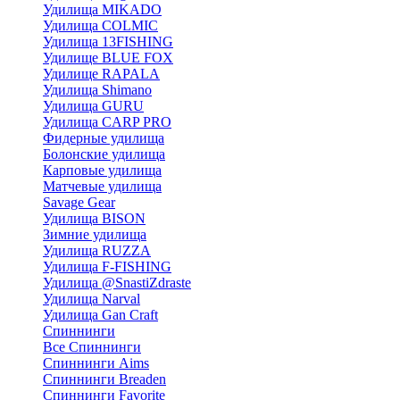
Удилища MIKADO
Удилища COLMIC
Удилища 13FISHING
Удилище BLUE FOX
Удилище RAPALA
Удилища Shimano
Удилища GURU
Удилища CARP PRO
Фидерные удилища
Болонские удилища
Карповые удилища
Матчевые удилища
Savage Gear
Удилища BISON
Зимние удилища
Удилища RUZZA
Удилища F-FISHING
Удилища @SnastiZdraste
Удилища Narval
Удилища Gan Craft
Спиннинги
Все Спиннинги
Спиннинги Aims
Спиннинги Breaden
Спиннинги Favorite