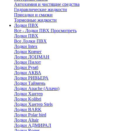
Автохимия и чистящие средства
Гидравлические жидкости
Присадки и смазки
Тормозные жидкости
Лодки ПВХ
Все - Лодки ПВХ
Просмотреть
Лодки ПВХ
Все Лодки ПВХ
Лодки Intex
Лодки Ковчег
Лодки ЛОЦМАН
Лодки Пилот
Лодки Румб
Лодки АКВА
Лодки РИВЬЕРА
Лодки Таймень
Лодки Apache (Апачи)
Лодки Хантер
Лодки Kolibri
Лодки Хантер Stels
Лодки BARK
Лодки Polar bird
Лодки Altair
Лодки АДМИРАЛ
Лодки Roger