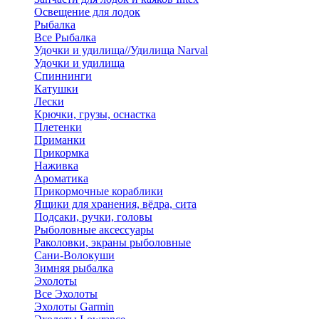
Освещение для лодок
Рыбалка
Все Рыбалка
Удочки и удилища//Удилища Narval
Удочки и удилища
Спиннинги
Катушки
Лески
Крючки, грузы, оснастка
Плетенки
Приманки
Прикормка
Наживка
Ароматика
Прикормочные кораблики
Ящики для хранения, вёдра, сита
Подсаки, ручки, головы
Рыболовные аксессуары
Раколовки, экраны рыболовные
Сани-Волокуши
Зимняя рыбалка
Эхолоты
Все Эхолоты
Эхолоты Garmin