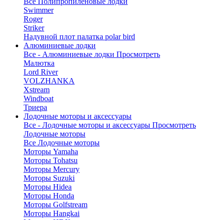
Все Полипропиленовые лодки
Swimmer
Roger
Striker
Надувной плот палатка polar bird
Алюминиевые лодки
Все - Алюминиевые лодки
Просмотреть
Малютка
Lord River
VOLZHANKA
Xstream
Windboat
Триера
Лодочные моторы и аксессуары
Все - Лодочные моторы и аксессуары
Просмотреть
Лодочные моторы
Все Лодочные моторы
Моторы Yamaha
Моторы Tohatsu
Моторы Mercury
Моторы Suzuki
Моторы Hidea
Моторы Honda
Моторы Golfstream
Моторы Hangkai