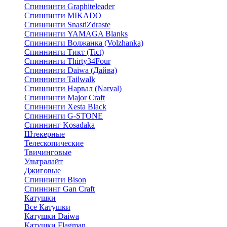
Спиннинги Graphiteleader
Спиннинги MIKADO
Спиннинги SnastiZdraste
Спиннинги YAMAGA Blanks
Спиннинги Волжанка (Volzhanka)
Спиннинги Тикт (Tict)
Спиннинги Thirty34Four
Спиннинги Daiwa (Дайва)
Спиннинги Tailwalk
Спиннинги Нарвал (Narval)
Спиннинги Major Craft
Спиннинги Xesta Black
Спиннинги G-STONE
Спиннинг Kosadaka
Штекерные
Телескопические
Твичинговые
Ультралайт
Джиговые
Спиннинги Bison
Спиннинг Gan Craft
Катушки
Все Катушки
Катушки Daiwa
Катушки Flagman