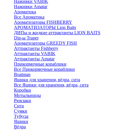
Наживки VABIK
Наживки Amatar
Ароматика
Все Ароматика
Ароматизаторы FISHBERRY
АРОМАТИЗАТОРЫ Lion Baits
ДИПы и жидкие аттрактанты LION BAITS
Dip-ы Traper
Ароматизаторы GREEDY FISH
Аттрактанты Fishberry
Аттрактанты VABIK
Аттрактанты Amatar
Прикормочные кораблики
Все Прикормочные кораблики
Boatman
Ящики для хранения, вёдра, сита
Все Ящики для хранения, вёдра, сита
Коробки
Мотыльницы
Рюкзаки
Сита
Сумки
Тубусы
Ящики
Вёдра