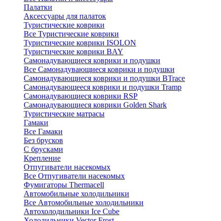
Палатки
Аксессуары для палаток
Туристические коврики
Все Туристические коврики
Туристические коврики ISOLON
Туристические коврики BAY
Самонадувающиеся коврики и подушки
Все Самонадувающиеся коврики и подушки
Самонадувающиеся коврики и подушки BTrace
Самонадувающееся коврики и подушки Tramp
Самонадувающиеся коврики RSP
Самонадувающиеся коврики Golden Shark
Туристические матрасы
Гамаки
Все Гамаки
Без брусков
С брусками
Крепление
Отпугиватели насекомых
Все Отпугиватели насекомых
Фумигаторы Thermacell
Автомобильные холодильники
Все Автомобильные холодильники
Автохолодильники Ice Cube
Холодильники Vector Frost