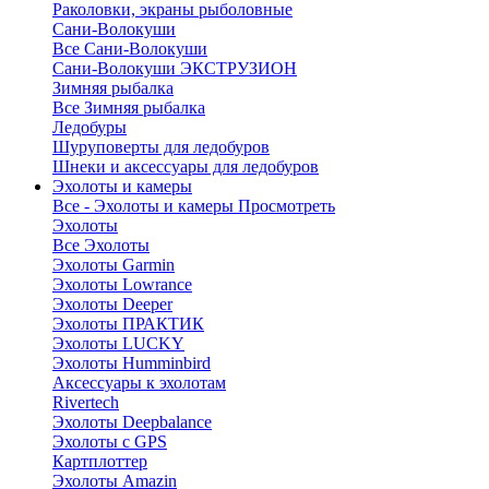
Раколовки, экраны рыболовные
Сани-Волокуши
Все Сани-Волокуши
Сани-Волокуши ЭКСТРУЗИОН
Зимняя рыбалка
Все Зимняя рыбалка
Ледобуры
Шуруповерты для ледобуров
Шнеки и аксессуары для ледобуров
Эхолоты и камеры
Все - Эхолоты и камеры
Просмотреть
Эхолоты
Все Эхолоты
Эхолоты Garmin
Эхолоты Lowrance
Эхолоты Deeper
Эхолоты ПРАКТИК
Эхолоты LUCKY
Эхолоты Humminbird
Аксессуары к эхолотам
Rivertech
Эхолоты Deepbalance
Эхолоты с GPS
Картплоттер
Эхолоты Amazin