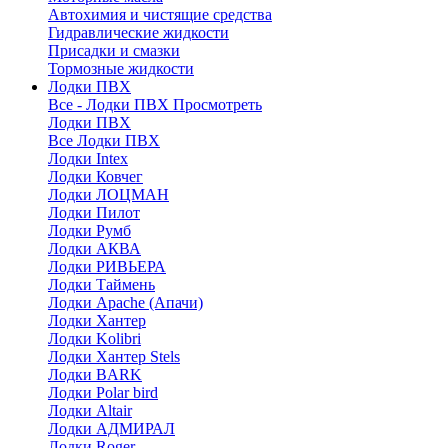
Автохимия и чистящие средства
Гидравлические жидкости
Присадки и смазки
Тормозные жидкости
Лодки ПВХ
Все - Лодки ПВХ
Просмотреть
Лодки ПВХ
Все Лодки ПВХ
Лодки Intex
Лодки Ковчег
Лодки ЛОЦМАН
Лодки Пилот
Лодки Румб
Лодки АКВА
Лодки РИВЬЕРА
Лодки Таймень
Лодки Apache (Апачи)
Лодки Хантер
Лодки Kolibri
Лодки Хантер Stels
Лодки BARK
Лодки Polar bird
Лодки Altair
Лодки АДМИРАЛ
Лодки Roger