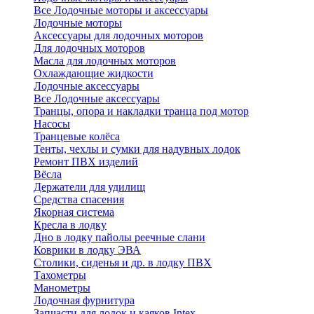
Все Лодочные моторы и аксессуары
Лодочные моторы
Аксессуары для лодочных моторов
Для лодочных моторов
Масла для лодочных моторов
Охлаждающие жидкости
Лодочные аксессуары
Все Лодочные аксессуары
Транцы, опора и накладки транца под мотор
Насосы
Транцевые колёса
Тенты, чехлы и сумки для надувных лодок
Ремонт ПВХ изделий
Вёсла
Держатели для удилищ
Средства спасения
Якорная система
Кресла в лодку
Дно в лодку пайолы реечные слани
Коврики в лодку ЭВА
Столики, сиденья и др. в лодку ПВХ
Тахометры
Манометры
Лодочная фурнитура
Запчасти для лодок и каяков Intex