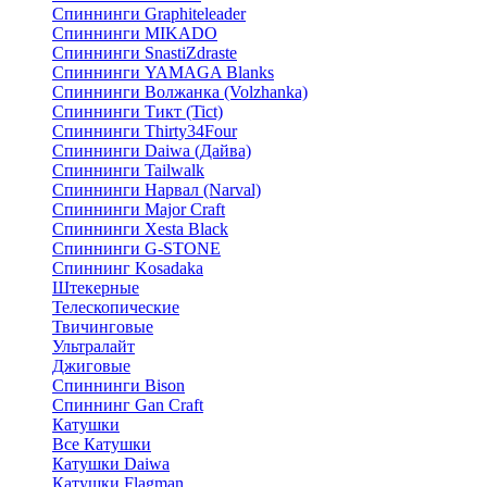
Спиннинги Graphiteleader
Спиннинги MIKADO
Спиннинги SnastiZdraste
Спиннинги YAMAGA Blanks
Спиннинги Волжанка (Volzhanka)
Спиннинги Тикт (Tict)
Спиннинги Thirty34Four
Спиннинги Daiwa (Дайва)
Спиннинги Tailwalk
Спиннинги Нарвал (Narval)
Спиннинги Major Craft
Спиннинги Xesta Black
Спиннинги G-STONE
Спиннинг Kosadaka
Штекерные
Телескопические
Твичинговые
Ультралайт
Джиговые
Спиннинги Bison
Спиннинг Gan Craft
Катушки
Все Катушки
Катушки Daiwa
Катушки Flagman