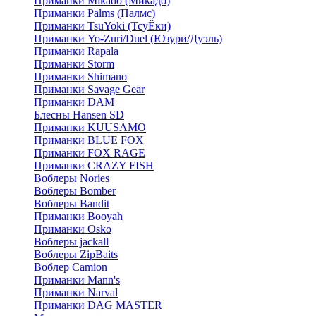
Приманки Mikado (Микадо)
Приманки Palms (Палмс)
Приманки TsuYoki (ТсуЁки)
Приманки Yo-Zuri/Duel (Юзури/Дуэль)
Приманки Rapala
Приманки Storm
Приманки Shimano
Приманки Savage Gear
Приманки DAM
Блесны Hansen SD
Приманки KUUSAMO
Приманки BLUE FOX
Приманки FOX RAGE
Приманки CRAZY FISH
Воблеры Nories
Воблеры Bomber
Воблеры Bandit
Приманки Booyah
Приманки Osko
Воблеры jackall
Воблеры ZipBaits
Воблер Camion
Приманки Mann's
Приманки Narval
Приманки DAG MASTER