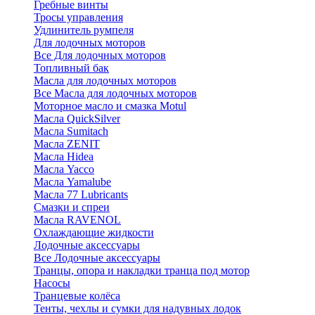
Гребные винты
Тросы управления
Удлинитель румпеля
Для лодочных моторов
Все Для лодочных моторов
Топливный бак
Масла для лодочных моторов
Все Масла для лодочных моторов
Моторное масло и смазка Motul
Масла QuickSilver
Масла Sumitach
Масла ZENIT
Масла Hidea
Масла Yacco
Масла Yamalube
Масла 77 Lubricants
Смазки и спреи
Масла RAVENOL
Охлаждающие жидкости
Лодочные аксессуары
Все Лодочные аксессуары
Транцы, опора и накладки транца под мотор
Насосы
Транцевые колёса
Тенты, чехлы и сумки для надувных лодок