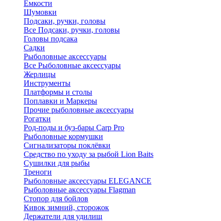
Ёмкости
Шумовки
Подсаки, ручки, головы
Все Подсаки, ручки, головы
Головы подсака
Садки
Рыболовные аксессуары
Все Рыболовные аксессуары
Жерлицы
Инструменты
Платформы и столы
Поплавки и Маркеры
Прочие рыболовные аксессуары
Рогатки
Род-поды и буз-бары Carp Pro
Рыболовные кормушки
Сигнализаторы поклёвки
Средство по уходу за рыбой Lion Baits
Сушилки для рыбы
Треноги
Рыболовные аксессуары ELEGANCE
Рыболовные аксессуары Flagman
Стопор для бойлов
Кивок зимний, сторожок
Держатели для удилищ