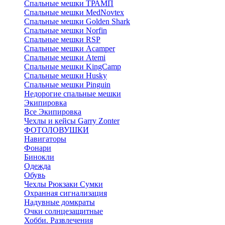
Спальные мешки ТРАМП
Cпальные мешки MedNovtex
Спальные мешки Golden Shark
Спальные мешки Norfin
Спальные мешки RSP
Спальные мешки Acamper
Спальные мешки Atemi
Спальные мешки KingCamp
Спальные мешки Husky
Спальные мешки Pinguin
Недорогие спальные мешки
Экипировка
Все Экипировка
Чехлы и кейсы Garry Zonter
ФОТОЛОВУШКИ
Навигаторы
Фонари
Бинокли
Одежда
Обувь
Чехлы Рюкзаки Сумки
Охранная сигнализация
Надувные домкраты
Очки солнцезащитные
Хобби. Развлечения