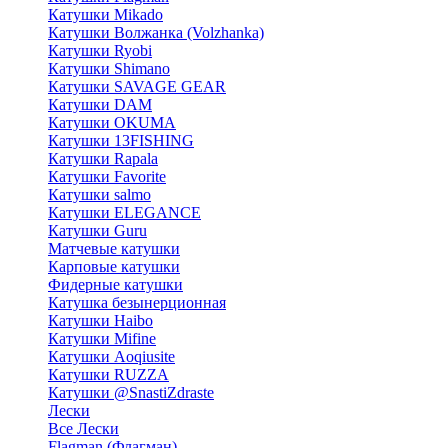
Катушки Mikado
Катушки Волжанка (Volzhanka)
Катушки Ryobi
Катушки Shimano
Катушки SAVAGE GEAR
Катушки DAM
Катушки OKUMA
Катушки 13FISHING
Катушки Rapala
Катушки Favorite
Катушки salmo
Катушки ELEGANCE
Катушки Guru
Матчевые катушки
Карповые катушки
Фидерные катушки
Катушка безынерционная
Катушки Haibo
Катушки Mifine
Катушки Aoqiusite
Катушки RUZZA
Катушки @SnastiZdraste
Лески
Все Лески
Flagman (Флагман)