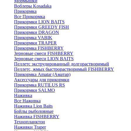
Мормышки
Воблеры Kosadaka
Прикормка
Все Прикормка
Прикормки LION BAITS
Прикормки GREEDY FISH
Прикормки DRAGON
Прикормка VABIK
Прикормки TRAPER
Прикормка FISHBERRY
Зерновые смеси FISHBERRY
Зерновые смеси LION BAITS
Пеллетс экструдированный долгорастворимый
Пеллетс, жмых быстрорастворимый FISHBERRY
Прикормка Amatar (Аматар)
Аксессуары для прикормки
Прикормка RUTILUS RS
Прикормки SALMO
Наживка
Все Наживка
Наживка Lion Baits
Бойлы рыболовные
Наживка FISHBERRY
Технопланктон
Наживки Traper