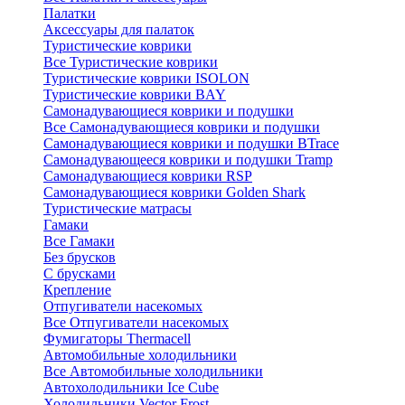
Палатки
Аксессуары для палаток
Туристические коврики
Все Туристические коврики
Туристические коврики ISOLON
Туристические коврики BAY
Самонадувающиеся коврики и подушки
Все Самонадувающиеся коврики и подушки
Самонадувающиеся коврики и подушки BTrace
Самонадувающееся коврики и подушки Tramp
Самонадувающиеся коврики RSP
Самонадувающиеся коврики Golden Shark
Туристические матрасы
Гамаки
Все Гамаки
Без брусков
С брусками
Крепление
Отпугиватели насекомых
Все Отпугиватели насекомых
Фумигаторы Thermacell
Автомобильные холодильники
Все Автомобильные холодильники
Автохолодильники Ice Cube
Холодильники Vector Frost