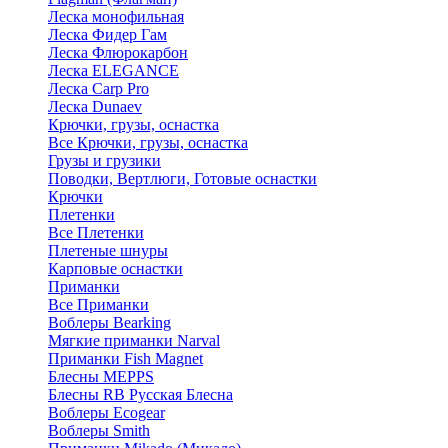
Леска монофильная
Леска Фидер Гам
Леска Флюрокарбон
Леска ELEGANCE
Леска Carp Pro
Леска Dunaev
Крючки, грузы, оснастка
Все Крючки, грузы, оснастка
Грузы и грузики
Поводки, Вертлюги, Готовые оснастки
Крючки
Плетенки
Все Плетенки
Плетеные шнуры
Карповые оснастки
Приманки
Все Приманки
Воблеры Bearking
Мягкие приманки Narval
Приманки Fish Magnet
Блесны MEPPS
Блесны RB Русская Блесна
Воблеры Ecogear
Воблеры Smith