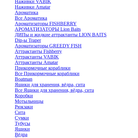
Наживки VABIK
Наживки Amatar
Ароматика
Все Ароматика
Ароматизаторы FISHBERRY
АРОМАТИЗАТОРЫ Lion Baits
ДИПы и жидкие аттрактанты LION BAITS
Dip-ы Traper
Ароматизаторы GREEDY FISH
Аттрактанты Fishberry
Аттрактанты VABIK
Аттрактанты Amatar
Прикормочные кораблики
Все Прикормочные кораблики
Boatman
Ящики для хранения, вёдра, сита
Все Ящики для хранения, вёдра, сита
Коробки
Мотыльницы
Рюкзаки
Сита
Сумки
Тубусы
Ящики
Вёдра