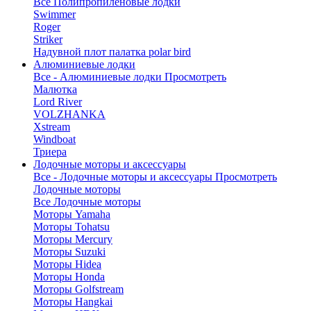
Все Полипропиленовые лодки
Swimmer
Roger
Striker
Надувной плот палатка polar bird
Алюминиевые лодки
Все - Алюминиевые лодки
Просмотреть
Малютка
Lord River
VOLZHANKA
Xstream
Windboat
Триера
Лодочные моторы и аксессуары
Все - Лодочные моторы и аксессуары
Просмотреть
Лодочные моторы
Все Лодочные моторы
Моторы Yamaha
Моторы Tohatsu
Моторы Mercury
Моторы Suzuki
Моторы Hidea
Моторы Honda
Моторы Golfstream
Моторы Hangkai