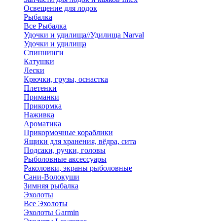
Освещение для лодок
Рыбалка
Все Рыбалка
Удочки и удилища//Удилища Narval
Удочки и удилища
Спиннинги
Катушки
Лески
Крючки, грузы, оснастка
Плетенки
Приманки
Прикормка
Наживка
Ароматика
Прикормочные кораблики
Ящики для хранения, вёдра, сита
Подсаки, ручки, головы
Рыболовные аксессуары
Раколовки, экраны рыболовные
Сани-Волокуши
Зимняя рыбалка
Эхолоты
Все Эхолоты
Эхолоты Garmin