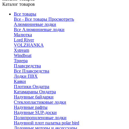
Каталог товаров
Все товары
Все - Все товары
Просмотреть
Алюминиевые лодки
Все Алюминиевые лодки
Малютка
Lord River
VOLZHANKA
Xstream
Windboat
Триера
Плавсредства
Все Плавсредства
Лодки ПВХ
Каяки
Плотики Ондатра
Катамараны Ондатра
Надувные байдарки
Стеклопластиковые лодки
Надувные рафты
Надувные SUP-доски
Полипропиленовые лодки
Надувной плот палатка polar bird
Лодочные моторы и аксессуары