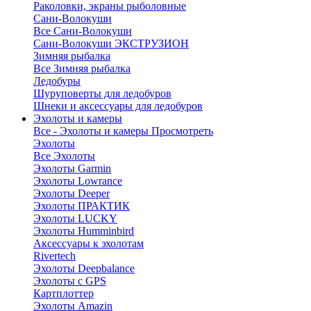
Раколовки, экраны рыболовные
Сани-Волокуши
Все Сани-Волокуши
Сани-Волокуши ЭКСТРУЗИОН
Зимняя рыбалка
Все Зимняя рыбалка
Ледобуры
Шуруповерты для ледобуров
Шнеки и аксессуары для ледобуров
Эхолоты и камеры
Все - Эхолоты и камеры
Просмотреть
Эхолоты
Все Эхолоты
Эхолоты Garmin
Эхолоты Lowrance
Эхолоты Deeper
Эхолоты ПРАКТИК
Эхолоты LUCKY
Эхолоты Humminbird
Аксессуары к эхолотам
Rivertech
Эхолоты Deepbalance
Эхолоты с GPS
Картплоттер
Эхолоты Amazin