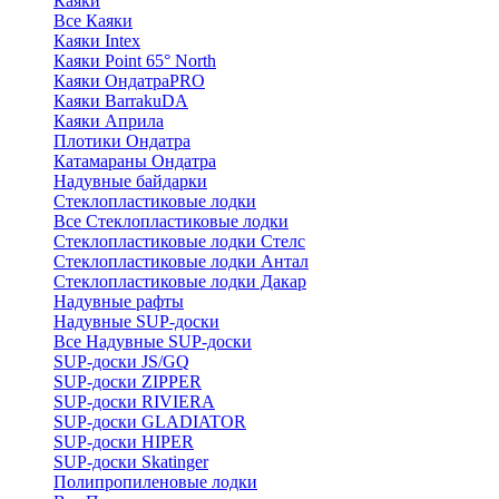
Каяки
Все Каяки
Каяки Intex
Каяки Point 65° North
Каяки ОндатраPRO
Каяки BarrakuDA
Каяки Априла
Плотики Ондатра
Катамараны Ондатра
Надувные байдарки
Стеклопластиковые лодки
Все Стеклопластиковые лодки
Стеклопластиковые лодки Стелс
Стеклопластиковые лодки Антал
Стеклопластиковые лодки Дакар
Надувные рафты
Надувные SUP-доски
Все Надувные SUP-доски
SUP-доски JS/GQ
SUP-доски ZIPPER
SUP-доски RIVIERA
SUP-доски GLADIATOR
SUP-доски HIPER
SUP-доски Skatinger
Полипропиленовые лодки