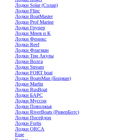
Лодки Solar (Солар)
Лодки Flinc
Лодки BoatMaster
Лодки Prof Marine
Лодки Групер
Лодки Мнев и К
Лодки Феникс
Лодки Reef
Лодки Флагман
Лодки Три Акулы
Лодки Волга
Лодки Stream
Лодки FORT boat
Лодки BoatsMan (Боцман)
Лодки Marlin
Лодки RusBoat
Лодки БАРС
Лодки Муссон
Лодки Поволжья
Лодки RiverBoats (РиверБотс)
Лодки Посейдон
Лодки Fortis
Лодки ORCA
Еще