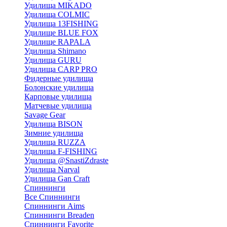
Удилища MIKADO
Удилища COLMIC
Удилища 13FISHING
Удилище BLUE FOX
Удилище RAPALA
Удилища Shimano
Удилища GURU
Удилища CARP PRO
Фидерные удилища
Болонские удилища
Карповые удилища
Матчевые удилища
Savage Gear
Удилища BISON
Зимние удилища
Удилища RUZZA
Удилища F-FISHING
Удилища @SnastiZdraste
Удилища Narval
Удилища Gan Craft
Спиннинги
Все Спиннинги
Спиннинги Aims
Спиннинги Breaden
Спиннинги Favorite