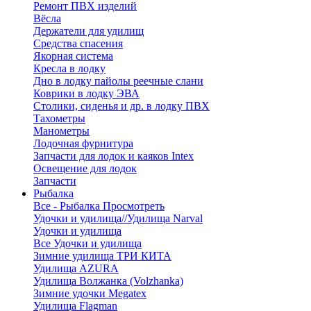
Ремонт ПВХ изделий
Вёсла
Держатели для удилищ
Средства спасения
Якорная система
Кресла в лодку
Дно в лодку пайолы реечные слани
Коврики в лодку ЭВА
Столики, сиденья и др. в лодку ПВХ
Тахометры
Манометры
Лодочная фурнитура
Запчасти для лодок и каяков Intex
Освещение для лодок
Запчасти
Рыбалка
Все - Рыбалка
Просмотреть
Удочки и удилища//Удилища Narval
Удочки и удилища
Все Удочки и удилища
Зимние удилища ТРИ КИТА
Удилища AZURA
Удилища Волжанка (Volzhanka)
Зимние удочки Megatex
Удилища Flagman