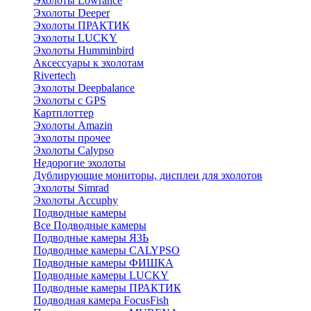
Эхолоты Lowrance
Эхолоты Deeper
Эхолоты ПРАКТИК
Эхолоты LUCKY
Эхолоты Humminbird
Аксессуары к эхолотам
Rivertech
Эхолоты Deepbalance
Эхолоты с GPS
Картплоттер
Эхолоты Amazin
Эхолоты прочее
Эхолоты Calypso
Недорогие эхолоты
Дублирующие мониторы, дисплеи для эхолотов
Эхолоты Simrad
Эхолоты Accuphy
Подводные камеры
Все Подводные камеры
Подводные камеры ЯЗЬ
Подводные камеры CALYPSO
Подводные камеры ФИШКА
Подводные камеры LUCKY
Подводные камеры ПРАКТИК
Подводная камера FocusFish