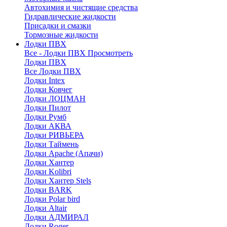
Автохимия и чистящие средства
Гидравлические жидкости
Присадки и смазки
Тормозные жидкости
Лодки ПВХ
Все - Лодки ПВХ
Просмотреть
Лодки ПВХ
Все Лодки ПВХ
Лодки Intex
Лодки Ковчег
Лодки ЛОЦМАН
Лодки Пилот
Лодки Румб
Лодки АКВА
Лодки РИВЬЕРА
Лодки Таймень
Лодки Apache (Апачи)
Лодки Хантер
Лодки Kolibri
Лодки Хантер Stels
Лодки BARK
Лодки Polar bird
Лодки Altair
Лодки АДМИРАЛ
Лодки Roger