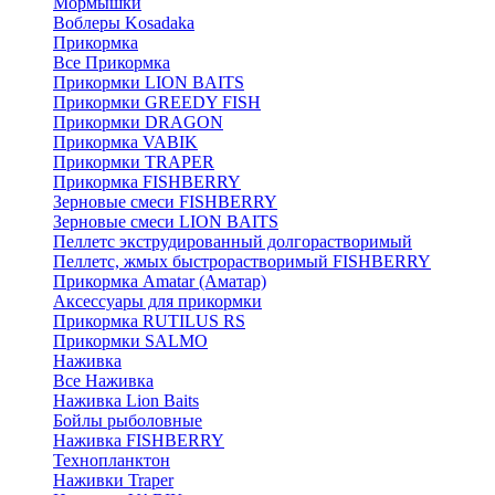
Мормышки
Воблеры Kosadaka
Прикормка
Все Прикормка
Прикормки LION BAITS
Прикормки GREEDY FISH
Прикормки DRAGON
Прикормка VABIK
Прикормки TRAPER
Прикормка FISHBERRY
Зерновые смеси FISHBERRY
Зерновые смеси LION BAITS
Пеллетс экструдированный долгорастворимый
Пеллетс, жмых быстрорастворимый FISHBERRY
Прикормка Amatar (Аматар)
Аксессуары для прикормки
Прикормка RUTILUS RS
Прикормки SALMO
Наживка
Все Наживка
Наживка Lion Baits
Бойлы рыболовные
Наживка FISHBERRY
Технопланктон
Наживки Traper