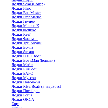
Лодки Solar (Солар)
Лодки Flinc
Лодки BoatMaster
Лодки Prof Marine
Лодки Групер
Лодки Мнев и К
Лодки Феникс
Лодки Reef
Лодки Флагман
Лодки Три Акулы
Лодки Волга
Лодки Stream
Лодки FORT boat
Лодки BoatsMan (Боцман)
Лодки Marlin
Лодки RusBoat
Лодки БАРС
Лодки Муссон
Лодки Поволжья
Лодки RiverBoats (РиверБотс)
Лодки Посейдон
Лодки Fortis
Лодки ORCA
Еще