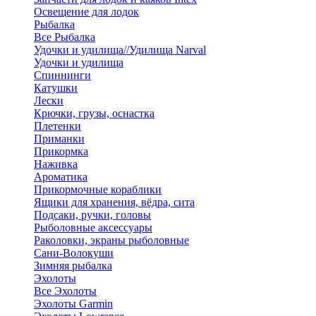
Освещение для лодок
Рыбалка
Все Рыбалка
Удочки и удилища//Удилища Narval
Удочки и удилища
Спиннинги
Катушки
Лески
Крючки, грузы, оснастка
Плетенки
Приманки
Прикормка
Наживка
Ароматика
Прикормочные кораблики
Ящики для хранения, вёдра, сита
Подсаки, ручки, головы
Рыболовные аксессуары
Раколовки, экраны рыболовные
Сани-Волокуши
Зимняя рыбалка
Эхолоты
Все Эхолоты
Эхолоты Garmin