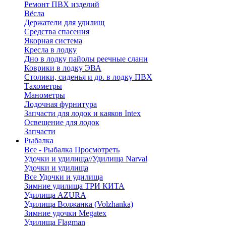
Ремонт ПВХ изделий
Вёсла
Держатели для удилищ
Средства спасения
Якорная система
Кресла в лодку
Дно в лодку пайолы реечные слани
Коврики в лодку ЭВА
Столики, сиденья и др. в лодку ПВХ
Тахометры
Манометры
Лодочная фурнитура
Запчасти для лодок и каяков Intex
Освещение для лодок
Запчасти
Рыбалка
Все - Рыбалка
Просмотреть
Удочки и удилища//Удилища Narval
Удочки и удилища
Все Удочки и удилища
Зимние удилища ТРИ КИТА
Удилища AZURA
Удилища Волжанка (Volzhanka)
Зимние удочки Megatex
Удилища Flagman