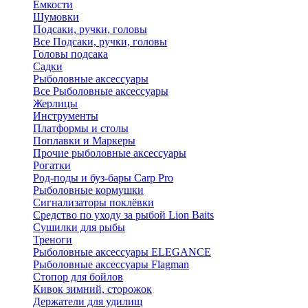
Ёмкости
Шумовки
Подсаки, ручки, головы
Все Подсаки, ручки, головы
Головы подсака
Садки
Рыболовные аксессуары
Все Рыболовные аксессуары
Жерлицы
Инструменты
Платформы и столы
Поплавки и Маркеры
Прочие рыболовные аксессуары
Рогатки
Род-поды и буз-бары Carp Pro
Рыболовные кормушки
Сигнализаторы поклёвки
Средство по уходу за рыбой Lion Baits
Сушилки для рыбы
Треноги
Рыболовные аксессуары ELEGANCE
Рыболовные аксессуары Flagman
Стопор для бойлов
Кивок зимний, сторожок
Держатели для удилищ