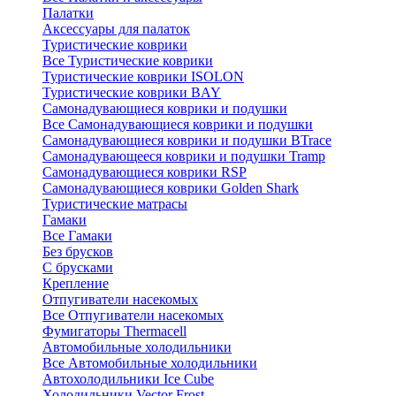
Палатки
Аксессуары для палаток
Туристические коврики
Все Туристические коврики
Туристические коврики ISOLON
Туристические коврики BAY
Самонадувающиеся коврики и подушки
Все Самонадувающиеся коврики и подушки
Самонадувающиеся коврики и подушки BTrace
Самонадувающееся коврики и подушки Tramp
Самонадувающиеся коврики RSP
Самонадувающиеся коврики Golden Shark
Туристические матрасы
Гамаки
Все Гамаки
Без брусков
С брусками
Крепление
Отпугиватели насекомых
Все Отпугиватели насекомых
Фумигаторы Thermacell
Автомобильные холодильники
Все Автомобильные холодильники
Автохолодильники Ice Cube
Холодильники Vector Frost