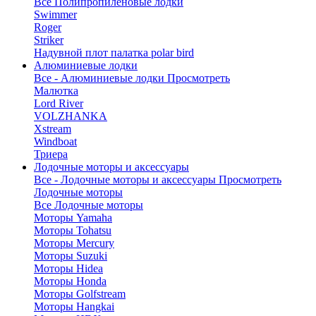
Все Полипропиленовые лодки
Swimmer
Roger
Striker
Надувной плот палатка polar bird
Алюминиевые лодки
Все - Алюминиевые лодки
Просмотреть
Малютка
Lord River
VOLZHANKA
Xstream
Windboat
Триера
Лодочные моторы и аксессуары
Все - Лодочные моторы и аксессуары
Просмотреть
Лодочные моторы
Все Лодочные моторы
Моторы Yamaha
Моторы Tohatsu
Моторы Mercury
Моторы Suzuki
Моторы Hidea
Моторы Honda
Моторы Golfstream
Моторы Hangkai