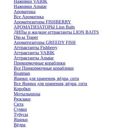
Наживки VABIK
Наживки Amatar
Ароматика
Все Ароматика
Ароматизаторы FISHBERRY
АРОМАТИЗАТОРЫ Lion Baits
ДИПы и жидкие аттрактанты LION BAITS
Dip-ы Traper
Ароматизаторы GREEDY FISH
Аттрактанты Fishberry
Аттрактанты VABIK
Аттрактанты Amatar
Прикормочные кораблики
Все Прикормочные кораблики
Boatman
Ящики для хранения, вёдра, сита
Все Ящики для хранения, вёдра, сита
Коробки
Мотыльницы
Рюкзаки
Сита
Сумки
Тубусы
Ящики
Вёдра