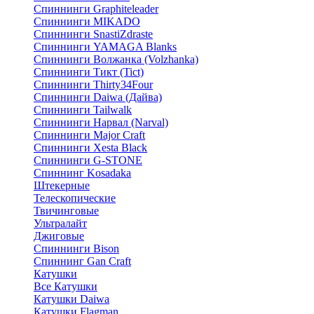
Спиннинги Graphiteleader
Спиннинги MIKADO
Спиннинги SnastiZdraste
Спиннинги YAMAGA Blanks
Спиннинги Волжанка (Volzhanka)
Спиннинги Тикт (Tict)
Спиннинги Thirty34Four
Спиннинги Daiwa (Дайва)
Спиннинги Tailwalk
Спиннинги Нарвал (Narval)
Спиннинги Major Craft
Спиннинги Xesta Black
Спиннинги G-STONE
Спиннинг Kosadaka
Штекерные
Телескопические
Твичинговые
Ультралайт
Джиговые
Спиннинги Bison
Спиннинг Gan Craft
Катушки
Все Катушки
Катушки Daiwa
Катушки Flagman