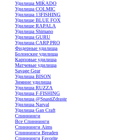
Удилища MIKADO
Удилища COLMIC
Удилища 13FISHING
Удилище BLUE FOX
Удилище RAPALA
Удилища Shimano
Удилища GURU
Удилища CARP PRO
Фидерные удилища
Болонские удилища
Карповые удилища
Матчевые удилища
Savage Gear
Удилища BISON
Зимние удилища
Удилища RUZZA
Удилища F-FISHING
Удилища @SnastiZdraste
Удилища Narval
Удилища Gan Craft
Спиннинги
Все Спиннинги
Спиннинги Aims
Спиннинги Breaden
Спиннинги Favorite