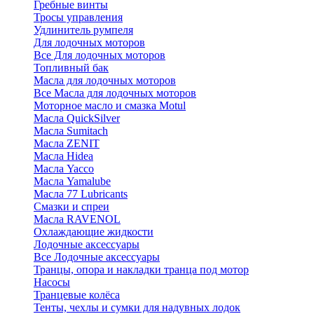
Гребные винты
Тросы управления
Удлинитель румпеля
Для лодочных моторов
Все Для лодочных моторов
Топливный бак
Масла для лодочных моторов
Все Масла для лодочных моторов
Моторное масло и смазка Motul
Масла QuickSilver
Масла Sumitach
Масла ZENIT
Масла Hidea
Масла Yacco
Масла Yamalube
Масла 77 Lubricants
Смазки и спреи
Масла RAVENOL
Охлаждающие жидкости
Лодочные аксессуары
Все Лодочные аксессуары
Транцы, опора и накладки транца под мотор
Насосы
Транцевые колёса
Тенты, чехлы и сумки для надувных лодок