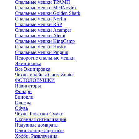
Спальные мешки ТРАМП
Cпальные мешки MedNovtex
Спальные мешки Golden Shark
Спальные мешки Norfin
Спальные мешки RSP
Спальные мешки Acamper
Спальные мешки Atemi
Спальные мешки KingCamp
Спальные мешки Husky
Спальные мешки Pinguin
Недорогие спальные мешки
Экипировка
Все Экипировка
Чехлы и кейсы Garry Zonter
ФОТОЛОВУШКИ
Навигаторы
Фонари
Бинокли
Одежда
Обувь
Чехлы Рюкзаки Сумки
Охранная сигнализация
Надувные домкраты
Очки солнцезащитные
Хобби. Развлечения