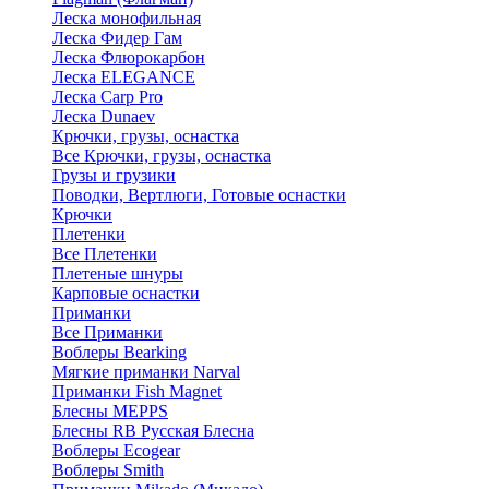
Леска монофильная
Леска Фидер Гам
Леска Флюрокарбон
Леска ELEGANCE
Леска Carp Pro
Леска Dunaev
Крючки, грузы, оснастка
Все Крючки, грузы, оснастка
Грузы и грузики
Поводки, Вертлюги, Готовые оснастки
Крючки
Плетенки
Все Плетенки
Плетеные шнуры
Карповые оснастки
Приманки
Все Приманки
Воблеры Bearking
Мягкие приманки Narval
Приманки Fish Magnet
Блесны MEPPS
Блесны RB Русская Блесна
Воблеры Ecogear
Воблеры Smith