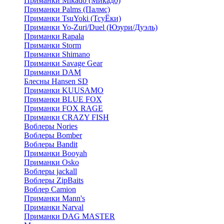
Приманки Mikado (Микадо)
Приманки Palms (Палмс)
Приманки TsuYoki (ТсуЁки)
Приманки Yo-Zuri/Duel (Юзури/Дуэль)
Приманки Rapala
Приманки Storm
Приманки Shimano
Приманки Savage Gear
Приманки DAM
Блесны Hansen SD
Приманки KUUSAMO
Приманки BLUE FOX
Приманки FOX RAGE
Приманки CRAZY FISH
Воблеры Nories
Воблеры Bomber
Воблеры Bandit
Приманки Booyah
Приманки Osko
Воблеры jackall
Воблеры ZipBaits
Воблер Camion
Приманки Mann's
Приманки Narval
Приманки DAG MASTER