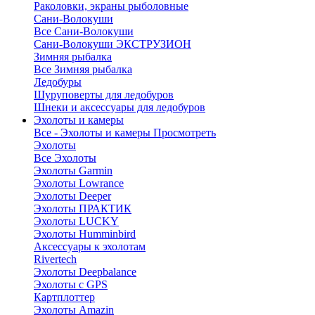
Раколовки, экраны рыболовные
Сани-Волокуши
Все Сани-Волокуши
Сани-Волокуши ЭКСТРУЗИОН
Зимняя рыбалка
Все Зимняя рыбалка
Ледобуры
Шуруповерты для ледобуров
Шнеки и аксессуары для ледобуров
Эхолоты и камеры
Все - Эхолоты и камеры
Просмотреть
Эхолоты
Все Эхолоты
Эхолоты Garmin
Эхолоты Lowrance
Эхолоты Deeper
Эхолоты ПРАКТИК
Эхолоты LUCKY
Эхолоты Humminbird
Аксессуары к эхолотам
Rivertech
Эхолоты Deepbalance
Эхолоты с GPS
Картплоттер
Эхолоты Amazin