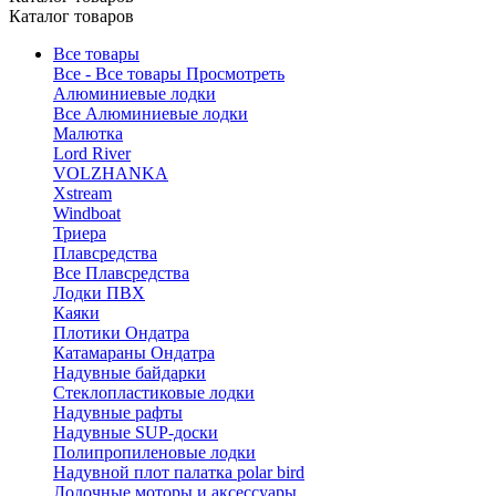
Каталог товаров
Все товары
Все - Все товары
Просмотреть
Алюминиевые лодки
Все Алюминиевые лодки
Малютка
Lord River
VOLZHANKA
Xstream
Windboat
Триера
Плавсредства
Все Плавсредства
Лодки ПВХ
Каяки
Плотики Ондатра
Катамараны Ондатра
Надувные байдарки
Стеклопластиковые лодки
Надувные рафты
Надувные SUP-доски
Полипропиленовые лодки
Надувной плот палатка polar bird
Лодочные моторы и аксессуары