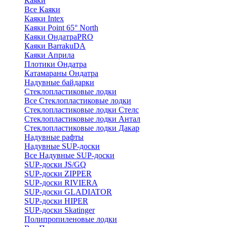
Каяки
Все Каяки
Каяки Intex
Каяки Point 65° North
Каяки ОндатраPRO
Каяки BarrakuDA
Каяки Априла
Плотики Ондатра
Катамараны Ондатра
Надувные байдарки
Стеклопластиковые лодки
Все Стеклопластиковые лодки
Стеклопластиковые лодки Стелс
Стеклопластиковые лодки Антал
Стеклопластиковые лодки Дакар
Надувные рафты
Надувные SUP-доски
Все Надувные SUP-доски
SUP-доски JS/GQ
SUP-доски ZIPPER
SUP-доски RIVIERA
SUP-доски GLADIATOR
SUP-доски HIPER
SUP-доски Skatinger
Полипропиленовые лодки