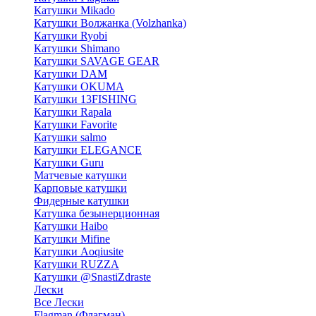
Катушки Mikado
Катушки Волжанка (Volzhanka)
Катушки Ryobi
Катушки Shimano
Катушки SAVAGE GEAR
Катушки DAM
Катушки OKUMA
Катушки 13FISHING
Катушки Rapala
Катушки Favorite
Катушки salmo
Катушки ELEGANCE
Катушки Guru
Матчевые катушки
Карповые катушки
Фидерные катушки
Катушка безынерционная
Катушки Haibo
Катушки Mifine
Катушки Aoqiusite
Катушки RUZZA
Катушки @SnastiZdraste
Лески
Все Лески
Flagman (Флагман)