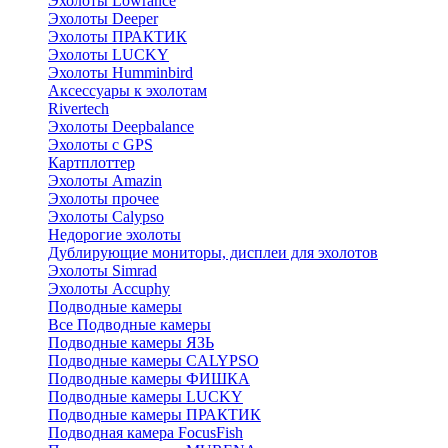
Эхолоты Lowrance
Эхолоты Deeper
Эхолоты ПРАКТИК
Эхолоты LUCKY
Эхолоты Humminbird
Аксессуары к эхолотам
Rivertech
Эхолоты Deepbalance
Эхолоты с GPS
Картплоттер
Эхолоты Amazin
Эхолоты прочее
Эхолоты Calypso
Недорогие эхолоты
Дублирующие мониторы, дисплеи для эхолотов
Эхолоты Simrad
Эхолоты Accuphy
Подводные камеры
Все Подводные камеры
Подводные камеры ЯЗЬ
Подводные камеры CALYPSO
Подводные камеры ФИШКА
Подводные камеры LUCKY
Подводные камеры ПРАКТИК
Подводная камера FocusFish