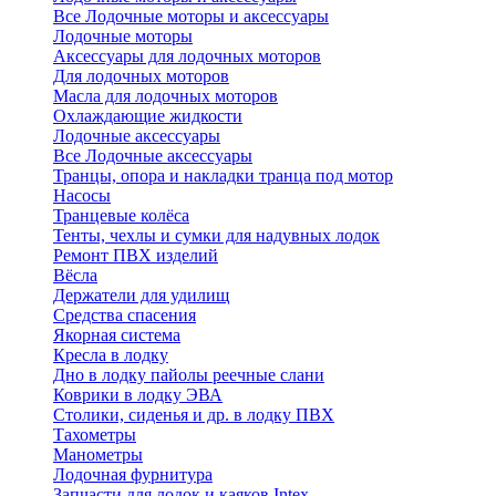
Все Лодочные моторы и аксессуары
Лодочные моторы
Аксессуары для лодочных моторов
Для лодочных моторов
Масла для лодочных моторов
Охлаждающие жидкости
Лодочные аксессуары
Все Лодочные аксессуары
Транцы, опора и накладки транца под мотор
Насосы
Транцевые колёса
Тенты, чехлы и сумки для надувных лодок
Ремонт ПВХ изделий
Вёсла
Держатели для удилищ
Средства спасения
Якорная система
Кресла в лодку
Дно в лодку пайолы реечные слани
Коврики в лодку ЭВА
Столики, сиденья и др. в лодку ПВХ
Тахометры
Манометры
Лодочная фурнитура
Запчасти для лодок и каяков Intex