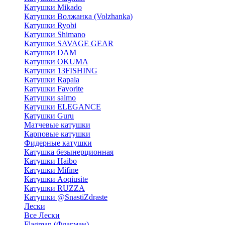
Катушки Mikado
Катушки Волжанка (Volzhanka)
Катушки Ryobi
Катушки Shimano
Катушки SAVAGE GEAR
Катушки DAM
Катушки OKUMA
Катушки 13FISHING
Катушки Rapala
Катушки Favorite
Катушки salmo
Катушки ELEGANCE
Катушки Guru
Матчевые катушки
Карповые катушки
Фидерные катушки
Катушка безынерционная
Катушки Haibo
Катушки Mifine
Катушки Aoqiusite
Катушки RUZZA
Катушки @SnastiZdraste
Лески
Все Лески
Flagman (Флагман)