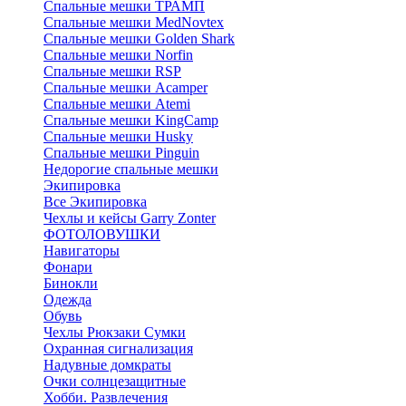
Спальные мешки ТРАМП
Cпальные мешки MedNovtex
Спальные мешки Golden Shark
Спальные мешки Norfin
Спальные мешки RSP
Спальные мешки Acamper
Спальные мешки Atemi
Спальные мешки KingCamp
Спальные мешки Husky
Спальные мешки Pinguin
Недорогие спальные мешки
Экипировка
Все Экипировка
Чехлы и кейсы Garry Zonter
ФОТОЛОВУШКИ
Навигаторы
Фонари
Бинокли
Одежда
Обувь
Чехлы Рюкзаки Сумки
Охранная сигнализация
Надувные домкраты
Очки солнцезащитные
Хобби. Развлечения