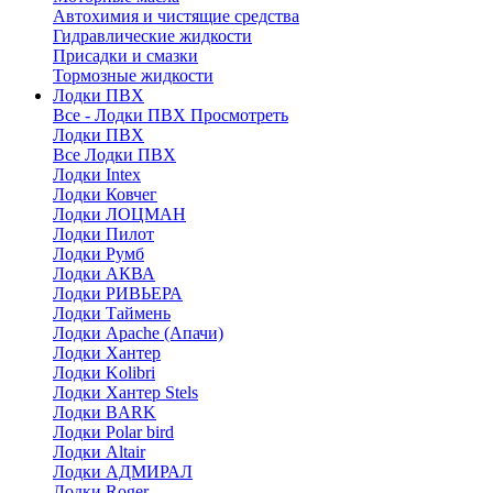
Автохимия и чистящие средства
Гидравлические жидкости
Присадки и смазки
Тормозные жидкости
Лодки ПВХ
Все - Лодки ПВХ
Просмотреть
Лодки ПВХ
Все Лодки ПВХ
Лодки Intex
Лодки Ковчег
Лодки ЛОЦМАН
Лодки Пилот
Лодки Румб
Лодки АКВА
Лодки РИВЬЕРА
Лодки Таймень
Лодки Apache (Апачи)
Лодки Хантер
Лодки Kolibri
Лодки Хантер Stels
Лодки BARK
Лодки Polar bird
Лодки Altair
Лодки АДМИРАЛ
Лодки Roger