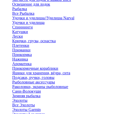
Освещение для лодок
Рыбалка
Все Рыбалка
Удочки и удилища//Удилища Narval
Удочки и удилища
Спиннинги
Катушки
Лески
Крючки, грузы, оснастка
Плетенки
Приманки
Прикормка
Наживка
Ароматика
Прикормочные кораблики
Ящики для хранения, вёдра, сита
Подсаки, ручки, головы
Рыболовные аксессуары
Раколовки, экраны рыболовные
Сани-Волокуши
Зимняя рыбалка
Эхолоты
Все Эхолоты
Эхолоты Garmin