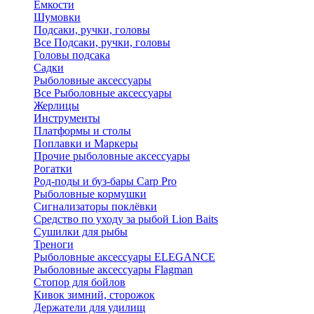
Ёмкости
Шумовки
Подсаки, ручки, головы
Все Подсаки, ручки, головы
Головы подсака
Садки
Рыболовные аксессуары
Все Рыболовные аксессуары
Жерлицы
Инструменты
Платформы и столы
Поплавки и Маркеры
Прочие рыболовные аксессуары
Рогатки
Род-поды и буз-бары Carp Pro
Рыболовные кормушки
Сигнализаторы поклёвки
Средство по уходу за рыбой Lion Baits
Сушилки для рыбы
Треноги
Рыболовные аксессуары ELEGANCE
Рыболовные аксессуары Flagman
Стопор для бойлов
Кивок зимний, сторожок
Держатели для удилищ