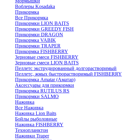
Мормышки
Воблеры Kosadaka
Прикормка
Все Прикормка
Прикормки LION BAITS
Прикормки GREEDY FISH
Прикормки DRAGON
Прикормка VABIK
Прикормки TRAPER
Прикормка FISHBERRY
Зерновые смеси FISHBERRY
Зерновые смеси LION BAITS
Пеллетс экструдированный долгорастворимый
Пеллетс, жмых быстрорастворимый FISHBERRY
Прикормка Amatar (Аматар)
Аксессуары для прикормки
Прикормка RUTILUS RS
Прикормки SALMO
Наживка
Все Наживка
Наживка Lion Baits
Бойлы рыболовные
Наживка FISHBERRY
Технопланктон
Наживки Traper