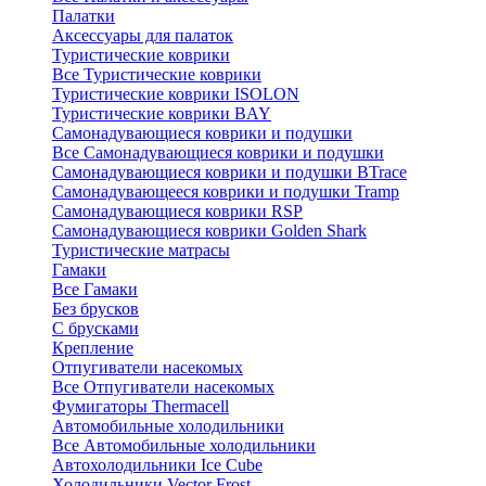
Палатки
Аксессуары для палаток
Туристические коврики
Все Туристические коврики
Туристические коврики ISOLON
Туристические коврики BAY
Самонадувающиеся коврики и подушки
Все Самонадувающиеся коврики и подушки
Самонадувающиеся коврики и подушки BTrace
Самонадувающееся коврики и подушки Tramp
Самонадувающиеся коврики RSP
Самонадувающиеся коврики Golden Shark
Туристические матрасы
Гамаки
Все Гамаки
Без брусков
С брусками
Крепление
Отпугиватели насекомых
Все Отпугиватели насекомых
Фумигаторы Thermacell
Автомобильные холодильники
Все Автомобильные холодильники
Автохолодильники Ice Cube
Холодильники Vector Frost