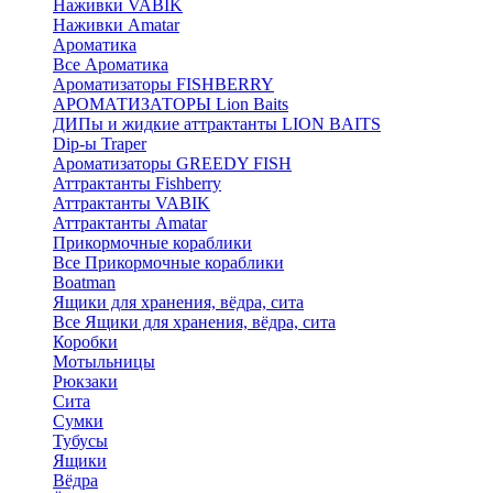
Наживки VABIK
Наживки Amatar
Ароматика
Все Ароматика
Ароматизаторы FISHBERRY
АРОМАТИЗАТОРЫ Lion Baits
ДИПы и жидкие аттрактанты LION BAITS
Dip-ы Traper
Ароматизаторы GREEDY FISH
Аттрактанты Fishberry
Аттрактанты VABIK
Аттрактанты Amatar
Прикормочные кораблики
Все Прикормочные кораблики
Boatman
Ящики для хранения, вёдра, сита
Все Ящики для хранения, вёдра, сита
Коробки
Мотыльницы
Рюкзаки
Сита
Сумки
Тубусы
Ящики
Вёдра