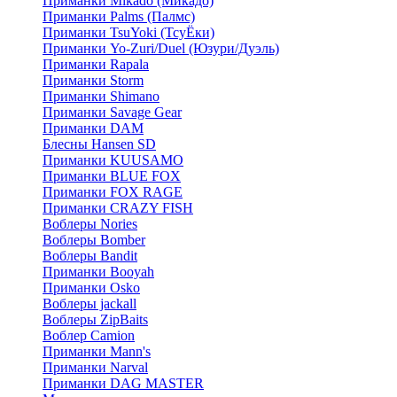
Приманки Mikado (Микадо)
Приманки Palms (Палмс)
Приманки TsuYoki (ТсуЁки)
Приманки Yo-Zuri/Duel (Юзури/Дуэль)
Приманки Rapala
Приманки Storm
Приманки Shimano
Приманки Savage Gear
Приманки DAM
Блесны Hansen SD
Приманки KUUSAMO
Приманки BLUE FOX
Приманки FOX RAGE
Приманки CRAZY FISH
Воблеры Nories
Воблеры Bomber
Воблеры Bandit
Приманки Booyah
Приманки Osko
Воблеры jackall
Воблеры ZipBaits
Воблер Camion
Приманки Mann's
Приманки Narval
Приманки DAG MASTER