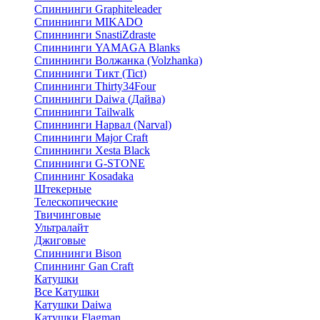
Спиннинги Graphiteleader
Спиннинги MIKADO
Спиннинги SnastiZdraste
Спиннинги YAMAGA Blanks
Спиннинги Волжанка (Volzhanka)
Спиннинги Тикт (Tict)
Спиннинги Thirty34Four
Спиннинги Daiwa (Дайва)
Спиннинги Tailwalk
Спиннинги Нарвал (Narval)
Спиннинги Major Craft
Спиннинги Xesta Black
Спиннинги G-STONE
Спиннинг Kosadaka
Штекерные
Телескопические
Твичинговые
Ультралайт
Джиговые
Спиннинги Bison
Спиннинг Gan Craft
Катушки
Все Катушки
Катушки Daiwa
Катушки Flagman