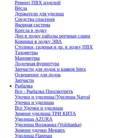
Ремонт ПВХ изделий
Вёсла
Держатели для удилищ
Средства спасения
Якорная система
Кресла в лодку
Дно в лодку пайолы реечные слани
Коврики в лодку ЭВА
Столики, сиденья и др. в лодку ПВХ
Тахометры
Манометры
Лодочная фурнитура
Запчасти для лодок и каяков Intex
Освещение для лодок
Запчасти
Рыбалка
Все - Рыбалка
Просмотреть
Удочки и удилища//Удилища Narval
Удочки и удилища
Все Удочки и удилища
Зимние удилища ТРИ КИТА
Удилища AZURA
Удилища Волжанка (Volzhanka)
Зимние удочки Megatex
Удилища Flagman