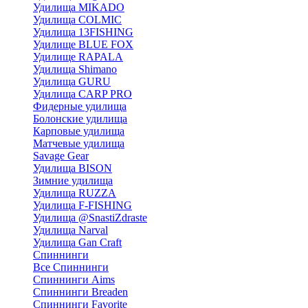
Удилища MIKADO
Удилища COLMIC
Удилища 13FISHING
Удилище BLUE FOX
Удилище RAPALA
Удилища Shimano
Удилища GURU
Удилища CARP PRO
Фидерные удилища
Болонские удилища
Карповые удилища
Матчевые удилища
Savage Gear
Удилища BISON
Зимние удилища
Удилища RUZZA
Удилища F-FISHING
Удилища @SnastiZdraste
Удилища Narval
Удилища Gan Craft
Спиннинги
Все Спиннинги
Спиннинги Aims
Спиннинги Breaden
Спиннинги Favorite