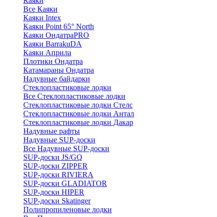
Каяки
Все Каяки
Каяки Intex
Каяки Point 65° North
Каяки ОндатраPRO
Каяки BarrakuDA
Каяки Априла
Плотики Ондатра
Катамараны Ондатра
Надувные байдарки
Стеклопластиковые лодки
Все Стеклопластиковые лодки
Стеклопластиковые лодки Стелс
Стеклопластиковые лодки Антал
Стеклопластиковые лодки Дакар
Надувные рафты
Надувные SUP-доски
Все Надувные SUP-доски
SUP-доски JS/GQ
SUP-доски ZIPPER
SUP-доски RIVIERA
SUP-доски GLADIATOR
SUP-доски HIPER
SUP-доски Skatinger
Полипропиленовые лодки