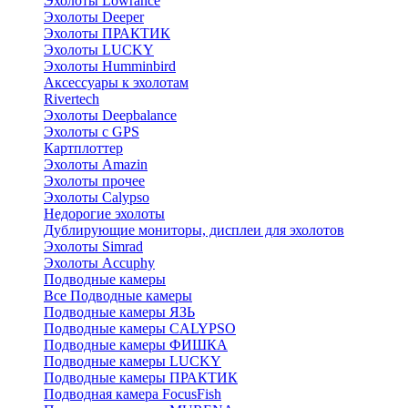
Эхолоты Lowrance
Эхолоты Deeper
Эхолоты ПРАКТИК
Эхолоты LUCKY
Эхолоты Humminbird
Аксессуары к эхолотам
Rivertech
Эхолоты Deepbalance
Эхолоты с GPS
Картплоттер
Эхолоты Amazin
Эхолоты прочее
Эхолоты Calypso
Недорогие эхолоты
Дублирующие мониторы, дисплеи для эхолотов
Эхолоты Simrad
Эхолоты Accuphy
Подводные камеры
Все Подводные камеры
Подводные камеры ЯЗЬ
Подводные камеры CALYPSO
Подводные камеры ФИШКА
Подводные камеры LUCKY
Подводные камеры ПРАКТИК
Подводная камера FocusFish