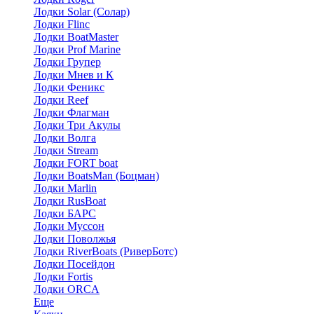
Лодки Solar (Солар)
Лодки Flinc
Лодки BoatMaster
Лодки Prof Marine
Лодки Групер
Лодки Мнев и К
Лодки Феникс
Лодки Reef
Лодки Флагман
Лодки Три Акулы
Лодки Волга
Лодки Stream
Лодки FORT boat
Лодки BoatsMan (Боцман)
Лодки Marlin
Лодки RusBoat
Лодки БАРС
Лодки Муссон
Лодки Поволжья
Лодки RiverBoats (РиверБотс)
Лодки Посейдон
Лодки Fortis
Лодки ORCA
Еще