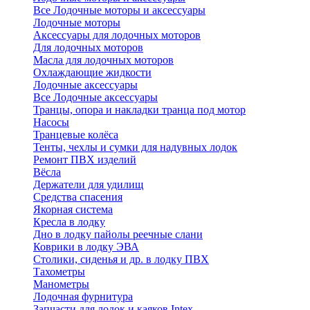
Все Лодочные моторы и аксессуары
Лодочные моторы
Аксессуары для лодочных моторов
Для лодочных моторов
Масла для лодочных моторов
Охлаждающие жидкости
Лодочные аксессуары
Все Лодочные аксессуары
Транцы, опора и накладки транца под мотор
Насосы
Транцевые колёса
Тенты, чехлы и сумки для надувных лодок
Ремонт ПВХ изделий
Вёсла
Держатели для удилищ
Средства спасения
Якорная система
Кресла в лодку
Дно в лодку пайолы реечные слани
Коврики в лодку ЭВА
Столики, сиденья и др. в лодку ПВХ
Тахометры
Манометры
Лодочная фурнитура
Запчасти для лодок и каяков Intex