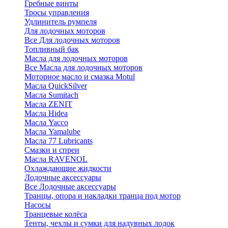
Гребные винты
Тросы управления
Удлинитель румпеля
Для лодочных моторов
Все Для лодочных моторов
Топливный бак
Масла для лодочных моторов
Все Масла для лодочных моторов
Моторное масло и смазка Motul
Масла QuickSilver
Масла Sumitach
Масла ZENIT
Масла Hidea
Масла Yacco
Масла Yamalube
Масла 77 Lubricants
Смазки и спреи
Масла RAVENOL
Охлаждающие жидкости
Лодочные аксессуары
Все Лодочные аксессуары
Транцы, опора и накладки транца под мотор
Насосы
Транцевые колёса
Тенты, чехлы и сумки для надувных лодок