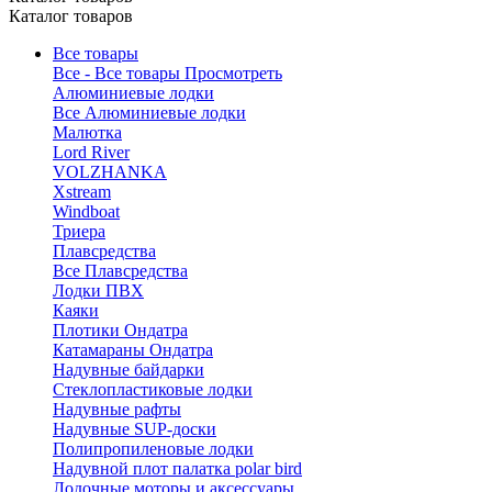
Каталог товаров
Все товары
Все - Все товары
Просмотреть
Алюминиевые лодки
Все Алюминиевые лодки
Малютка
Lord River
VOLZHANKA
Xstream
Windboat
Триера
Плавсредства
Все Плавсредства
Лодки ПВХ
Каяки
Плотики Ондатра
Катамараны Ондатра
Надувные байдарки
Стеклопластиковые лодки
Надувные рафты
Надувные SUP-доски
Полипропиленовые лодки
Надувной плот палатка polar bird
Лодочные моторы и аксессуары