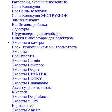
Раколовки, экраны рыболовные
Сани-Волокуши
Все Сани-Волокуши
Сани-Волокуши ЭКСТРУЗИОН
Зимняя рыбалка
Все Зимняя рыбалка
Ледобуры
Шуруповерты для ледобуров
Шнеки и аксессуары для ледобуров
Эхолоты и камеры
Все - Эхолоты и камеры
Просмотреть
Эхолоты
Все Эхолоты
Эхолоты Garmin
Эхолоты Lowrance
Эхолоты Deeper
Эхолоты ПРАКТИК
Эхолоты LUCKY
Эхолоты Humminbird
Аксессуары к эхолотам
Rivertech
Эхолоты Deepbalance
Эхолоты с GPS
Картплоттер
Эхолоты Amazin