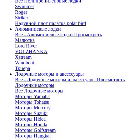
Все Полипропиленовые лодки
Swimmer
Roger
Striker
Надувной плот палатка polar bird
Алюминиевые лодки
Все - Алюминиевые лодки
Просмотреть
Малютка
Lord River
VOLZHANKA
Xstream
Windboat
Триера
Лодочные моторы и аксессуары
Все - Лодочные моторы и аксессуары
Просмотреть
Лодочные моторы
Все Лодочные моторы
Моторы Yamaha
Моторы Tohatsu
Моторы Mercury
Моторы Suzuki
Моторы Hidea
Моторы Honda
Моторы Golfstream
Моторы Hangkai