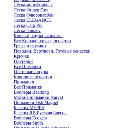
Леска монофильная
Леска Фидер Гам
Леска Флюрокарбон
Леска ELEGANCE
Леска Carp Pro
Леска Dunaev
Крючки, грузы, оснастка
Все Крючки, грузы, оснастка
Грузы и грузики
Поводки, Вертлюги, Готовые оснастки
Крючки
Плетенки
Все Плетенки
Плетеные шнуры
Карповые оснастки
Приманки
Все Приманки
Воблеры Bearking
Мягкие приманки Narval
Приманки Fish Magnet
Блесны MEPPS
Блесны RB Русская Блесна
Воблеры Ecogear
Воблеры Smith