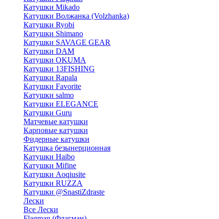
Катушки Mikado
Катушки Волжанка (Volzhanka)
Катушки Ryobi
Катушки Shimano
Катушки SAVAGE GEAR
Катушки DAM
Катушки OKUMA
Катушки 13FISHING
Катушки Rapala
Катушки Favorite
Катушки salmo
Катушки ELEGANCE
Катушки Guru
Матчевые катушки
Карповые катушки
Фидерные катушки
Катушка безынерционная
Катушки Haibo
Катушки Mifine
Катушки Aoqiusite
Катушки RUZZA
Катушки @SnastiZdraste
Лески
Все Лески
Flagman (Флагман)