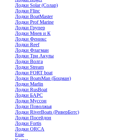
Лодки Solar (Солар)
Лодки Flinc
Лодки BoatMaster
Лодки Prof Marine
Лодки Групер
Лодки Мнев и К
Лодки Феникс
Лодки Reef
Лодки Флагман
Лодки Три Акулы
Лодки Волга
Лодки Stream
Лодки FORT boat
Лодки BoatsMan (Боцман)
Лодки Marlin
Лодки RusBoat
Лодки БАРС
Лодки Муссон
Лодки Поволжья
Лодки RiverBoats (РиверБотс)
Лодки Посейдон
Лодки Fortis
Лодки ORCA
Еще