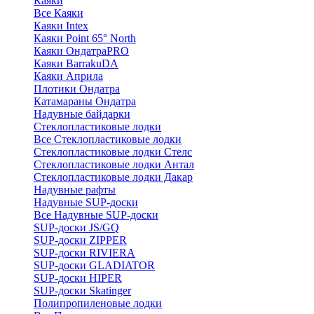
Каяки
Все Каяки
Каяки Intex
Каяки Point 65° North
Каяки ОндатраPRO
Каяки BarrakuDA
Каяки Априла
Плотики Ондатра
Катамараны Ондатра
Надувные байдарки
Стеклопластиковые лодки
Все Стеклопластиковые лодки
Стеклопластиковые лодки Стелс
Стеклопластиковые лодки Антал
Стеклопластиковые лодки Дакар
Надувные рафты
Надувные SUP-доски
Все Надувные SUP-доски
SUP-доски JS/GQ
SUP-доски ZIPPER
SUP-доски RIVIERA
SUP-доски GLADIATOR
SUP-доски HIPER
SUP-доски Skatinger
Полипропиленовые лодки