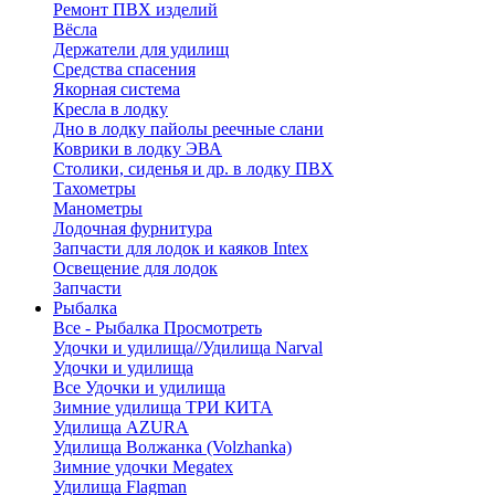
Ремонт ПВХ изделий
Вёсла
Держатели для удилищ
Средства спасения
Якорная система
Кресла в лодку
Дно в лодку пайолы реечные слани
Коврики в лодку ЭВА
Столики, сиденья и др. в лодку ПВХ
Тахометры
Манометры
Лодочная фурнитура
Запчасти для лодок и каяков Intex
Освещение для лодок
Запчасти
Рыбалка
Все - Рыбалка
Просмотреть
Удочки и удилища//Удилища Narval
Удочки и удилища
Все Удочки и удилища
Зимние удилища ТРИ КИТА
Удилища AZURA
Удилища Волжанка (Volzhanka)
Зимние удочки Megatex
Удилища Flagman