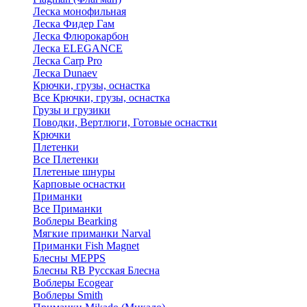
Леска монофильная
Леска Фидер Гам
Леска Флюрокарбон
Леска ELEGANCE
Леска Carp Pro
Леска Dunaev
Крючки, грузы, оснастка
Все Крючки, грузы, оснастка
Грузы и грузики
Поводки, Вертлюги, Готовые оснастки
Крючки
Плетенки
Все Плетенки
Плетеные шнуры
Карповые оснастки
Приманки
Все Приманки
Воблеры Bearking
Мягкие приманки Narval
Приманки Fish Magnet
Блесны MEPPS
Блесны RB Русская Блесна
Воблеры Ecogear
Воблеры Smith