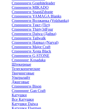
Спиннинги Graphiteleader
Спиннинги MIKADO
Спиннинги SnastiZdraste
Спиннинги YAMAGA Blanks
Спиннинги Волжанка (Volzhanka)
Спиннинги Тикт (Tict)
Спиннинги Thirty34Four
Спиннинги Daiwa (Дайва)
Спиннинги Tailwalk
Спиннинги Нарвал (Narval)
Спиннинги Major Craft
Спиннинги Xesta Black
Спиннинги G-STONE
Спиннинг Kosadaka
Штекерные
Телескопические
Твичинговые
Ультралайт
Джиговые
Спиннинги Bison
Спиннинг Gan Craft
Катушки
Все Катушки
Катушки Daiwa
Катушки Flagman