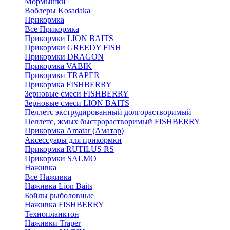
Мормышки
Воблеры Kosadaka
Прикормка
Все Прикормка
Прикормки LION BAITS
Прикормки GREEDY FISH
Прикормки DRAGON
Прикормка VABIK
Прикормки TRAPER
Прикормка FISHBERRY
Зерновые смеси FISHBERRY
Зерновые смеси LION BAITS
Пеллетс экструдированный долгорастворимый
Пеллетс, жмых быстрорастворимый FISHBERRY
Прикормка Amatar (Аматар)
Аксессуары для прикормки
Прикормка RUTILUS RS
Прикормки SALMO
Наживка
Все Наживка
Наживка Lion Baits
Бойлы рыболовные
Наживка FISHBERRY
Технопланктон
Наживки Traper