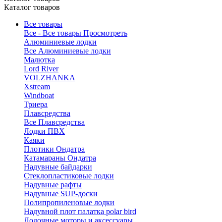
Каталог товаров
Все товары
Все - Все товары
Просмотреть
Алюминиевые лодки
Все Алюминиевые лодки
Малютка
Lord River
VOLZHANKA
Xstream
Windboat
Триера
Плавсредства
Все Плавсредства
Лодки ПВХ
Каяки
Плотики Ондатра
Катамараны Ондатра
Надувные байдарки
Стеклопластиковые лодки
Надувные рафты
Надувные SUP-доски
Полипропиленовые лодки
Надувной плот палатка polar bird
Лодочные моторы и аксессуары