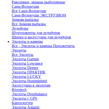
Раколовки, экраны рыболовные
Сани-Волокуши
Все Сани-Волокуши
Сани-Волокуши ЭКСТРУЗИОН
Зимняя рыбалка
Все Зимняя рыбалка
Ледобуры
Шуруповерты для ледобуров
Шнеки и аксессуары для ледобуров
Эхолоты и камеры
Все - Эхолоты и камеры
Просмотреть
Эхолоты
Все Эхолоты
Эхолоты Garmin
Эхолоты Lowrance
Эхолоты Deeper
Эхолоты ПРАКТИК
Эхолоты LUCKY
Эхолоты Humminbird
Аксессуары к эхолотам
Rivertech
Эхолоты Deepbalance
Эхолоты с GPS
Картплоттер
Эхолоты Amazin