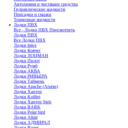
Автохимия и чистящие средства
Гидравлические жидкости
Присадки и смазки
Тормозные жидкости
Лодки ПВХ
Все - Лодки ПВХ
Просмотреть
Лодки ПВХ
Все Лодки ПВХ
Лодки Intex
Лодки Ковчег
Лодки ЛОЦМАН
Лодки Пилот
Лодки Румб
Лодки АКВА
Лодки РИВЬЕРА
Лодки Таймень
Лодки Apache (Апачи)
Лодки Хантер
Лодки Kolibri
Лодки Хантер Stels
Лодки BARK
Лодки Polar bird
Лодки Altair
Лодки АДМИРАЛ
Лодки Roger