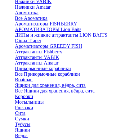
Наживки VABIK
Наживки Amatar
Ароматика
Все Ароматика
Ароматизаторы FISHBERRY
АРОМАТИЗАТОРЫ Lion Baits
ДИПы и жидкие аттрактанты LION BAITS
Dip-ы Traper
Ароматизаторы GREEDY FISH
Аттрактанты Fishberry
Аттрактанты VABIK
Аттрактанты Amatar
Прикормочные кораблики
Все Прикормочные кораблики
Boatman
Ящики для хранения, вёдра, сита
Все Ящики для хранения, вёдра, сита
Коробки
Мотыльницы
Рюкзаки
Сита
Сумки
Тубусы
Ящики
Вёдра