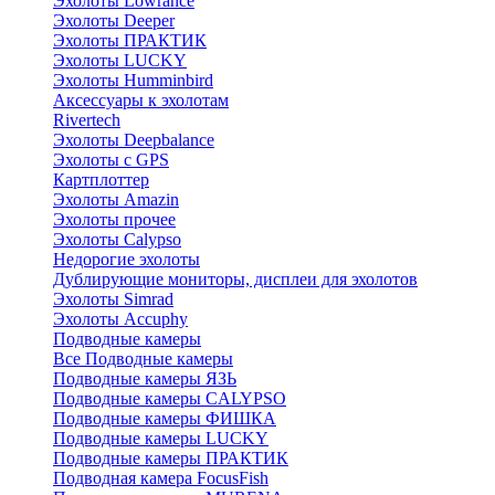
Эхолоты Lowrance
Эхолоты Deeper
Эхолоты ПРАКТИК
Эхолоты LUCKY
Эхолоты Humminbird
Аксессуары к эхолотам
Rivertech
Эхолоты Deepbalance
Эхолоты с GPS
Картплоттер
Эхолоты Amazin
Эхолоты прочее
Эхолоты Calypso
Недорогие эхолоты
Дублирующие мониторы, дисплеи для эхолотов
Эхолоты Simrad
Эхолоты Accuphy
Подводные камеры
Все Подводные камеры
Подводные камеры ЯЗЬ
Подводные камеры CALYPSO
Подводные камеры ФИШКА
Подводные камеры LUCKY
Подводные камеры ПРАКТИК
Подводная камера FocusFish