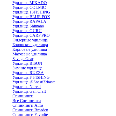
Удилища MIKADO
Удилища COLMIC
Удилища 13FISHING
Удилище BLUE FOX
Удилище RAPALA
Удилища Shimano
Удилища GURU
Удилища CARP PRO
Фидерные удилища
Болонские удилища
Карповые удилища
Матчевые удилища
Savage Gear
Удилища BISON
Зимние удилища
Удилища RUZZA
Удилища F-FISHING
Удилища @SnastiZdraste
Удилища Narval
Удилища Gan Craft
Спиннинги
Все Спиннинги
Спиннинги Aims
Спиннинги Breaden
Спиннинги Favorite