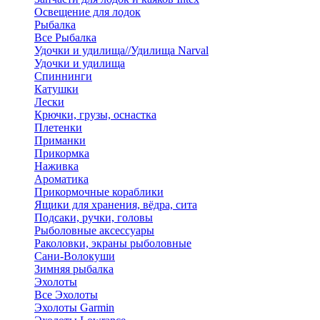
Освещение для лодок
Рыбалка
Все Рыбалка
Удочки и удилища//Удилища Narval
Удочки и удилища
Спиннинги
Катушки
Лески
Крючки, грузы, оснастка
Плетенки
Приманки
Прикормка
Наживка
Ароматика
Прикормочные кораблики
Ящики для хранения, вёдра, сита
Подсаки, ручки, головы
Рыболовные аксессуары
Раколовки, экраны рыболовные
Сани-Волокуши
Зимняя рыбалка
Эхолоты
Все Эхолоты
Эхолоты Garmin