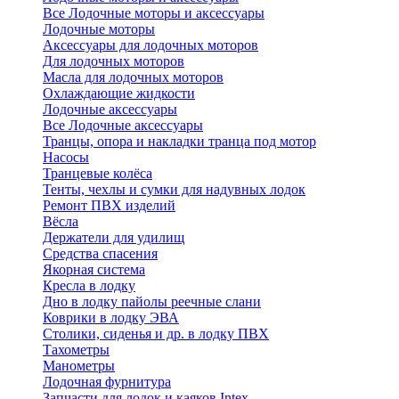
Все Лодочные моторы и аксессуары
Лодочные моторы
Аксессуары для лодочных моторов
Для лодочных моторов
Масла для лодочных моторов
Охлаждающие жидкости
Лодочные аксессуары
Все Лодочные аксессуары
Транцы, опора и накладки транца под мотор
Насосы
Транцевые колёса
Тенты, чехлы и сумки для надувных лодок
Ремонт ПВХ изделий
Вёсла
Держатели для удилищ
Средства спасения
Якорная система
Кресла в лодку
Дно в лодку пайолы реечные слани
Коврики в лодку ЭВА
Столики, сиденья и др. в лодку ПВХ
Тахометры
Манометры
Лодочная фурнитура
Запчасти для лодок и каяков Intex