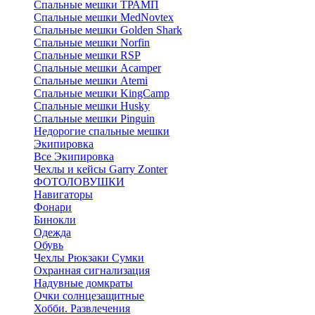
Спальные мешки ТРАМП
Cпальные мешки MedNovtex
Спальные мешки Golden Shark
Спальные мешки Norfin
Спальные мешки RSP
Спальные мешки Acamper
Спальные мешки Atemi
Спальные мешки KingCamp
Спальные мешки Husky
Спальные мешки Pinguin
Недорогие спальные мешки
Экипировка
Все Экипировка
Чехлы и кейсы Garry Zonter
ФОТОЛОВУШКИ
Навигаторы
Фонари
Бинокли
Одежда
Обувь
Чехлы Рюкзаки Сумки
Охранная сигнализация
Надувные домкраты
Очки солнцезащитные
Хобби. Развлечения