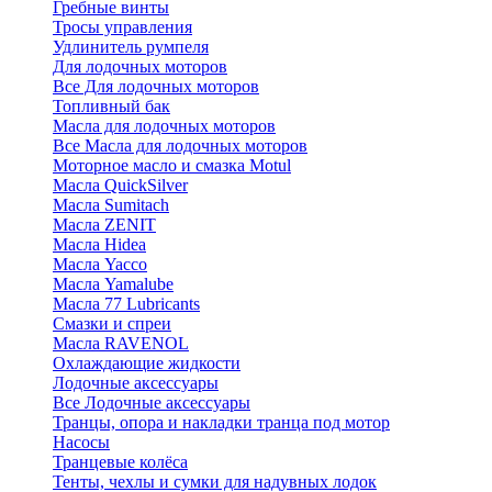
Гребные винты
Тросы управления
Удлинитель румпеля
Для лодочных моторов
Все Для лодочных моторов
Топливный бак
Масла для лодочных моторов
Все Масла для лодочных моторов
Моторное масло и смазка Motul
Масла QuickSilver
Масла Sumitach
Масла ZENIT
Масла Hidea
Масла Yacco
Масла Yamalube
Масла 77 Lubricants
Смазки и спреи
Масла RAVENOL
Охлаждающие жидкости
Лодочные аксессуары
Все Лодочные аксессуары
Транцы, опора и накладки транца под мотор
Насосы
Транцевые колёса
Тенты, чехлы и сумки для надувных лодок