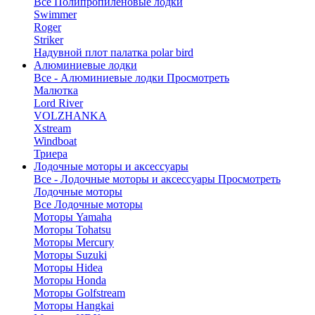
Все Полипропиленовые лодки
Swimmer
Roger
Striker
Надувной плот палатка polar bird
Алюминиевые лодки
Все - Алюминиевые лодки
Просмотреть
Малютка
Lord River
VOLZHANKA
Xstream
Windboat
Триера
Лодочные моторы и аксессуары
Все - Лодочные моторы и аксессуары
Просмотреть
Лодочные моторы
Все Лодочные моторы
Моторы Yamaha
Моторы Tohatsu
Моторы Mercury
Моторы Suzuki
Моторы Hidea
Моторы Honda
Моторы Golfstream
Моторы Hangkai