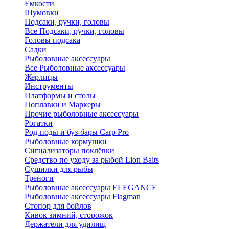
Ёмкости
Шумовки
Подсаки, ручки, головы
Все Подсаки, ручки, головы
Головы подсака
Садки
Рыболовные аксессуары
Все Рыболовные аксессуары
Жерлицы
Инструменты
Платформы и столы
Поплавки и Маркеры
Прочие рыболовные аксессуары
Рогатки
Род-поды и буз-бары Carp Pro
Рыболовные кормушки
Сигнализаторы поклёвки
Средство по уходу за рыбой Lion Baits
Сушилки для рыбы
Треноги
Рыболовные аксессуары ELEGANCE
Рыболовные аксессуары Flagman
Стопор для бойлов
Кивок зимний, сторожок
Держатели для удилищ