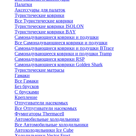
Палатки
Аксессуары для палаток
Туристические коврики
Все Туристические коврики
Туристические коврики ISOLON
Туристические коврики BAY
Самонадувающиеся коврики и подушки
Все Самонадувающиеся коврики и подушки
Самонадувающиеся коврики и подушки BTrace
Самонадувающееся коврики и подушки Tramp
Самонадувающиеся коврики RSP
Самонадувающиеся коврики Golden Shark
Туристические матрасы
Гамаки
Все Гамаки
Без брусков
С брусками
Крепление
Отпугиватели насекомых
Все Отпугиватели насекомых
Фумигаторы Thermacell
Автомобильные холодильники
Все Автомобильные холодильники
Автохолодильники Ice Cube
Холодильники Vector Frost