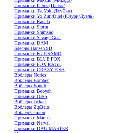
Приманки Mikado (Микадо)
Приманки Palms (Палмс)
Приманки TsuYoki (ТсуЁки)
Приманки Yo-Zuri/Duel (Юзури/Дуэль)
Приманки Rapala
Приманки Storm
Приманки Shimano
Приманки Savage Gear
Приманки DAM
Блесны Hansen SD
Приманки KUUSAMO
Приманки BLUE FOX
Приманки FOX RAGE
Приманки CRAZY FISH
Воблеры Nories
Воблеры Bomber
Воблеры Bandit
Приманки Booyah
Приманки Osko
Воблеры jackall
Воблеры ZipBaits
Воблер Camion
Приманки Mann's
Приманки Narval
Приманки DAG MASTER