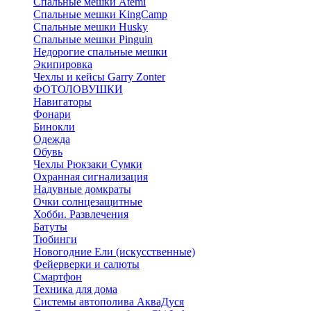
Спальные мешки Atemi
Спальные мешки KingCamp
Спальные мешки Husky
Спальные мешки Pinguin
Недорогие спальные мешки
Экипировка
Чехлы и кейсы Garry Zonter
ФОТОЛОВУШКИ
Навигаторы
Фонари
Бинокли
Одежда
Обувь
Чехлы Рюкзаки Сумки
Охранная сигнализация
Надувные домкраты
Очки солнцезащитные
Хобби. Развлечения
Батуты
Тюбинги
Новогодние Ели (искусственные)
Фейерверки и салюты
Смартфон
Техника для дома
Системы автополива АкваДуся