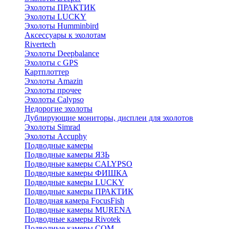
Эхолоты ПРАКТИК
Эхолоты LUCKY
Эхолоты Humminbird
Аксессуары к эхолотам
Rivertech
Эхолоты Deepbalance
Эхолоты с GPS
Картплоттер
Эхолоты Amazin
Эхолоты прочее
Эхолоты Calypso
Недорогие эхолоты
Дублирующие мониторы, дисплеи для эхолотов
Эхолоты Simrad
Эхолоты Accuphy
Подводные камеры
Подводные камеры ЯЗЬ
Подводные камеры CALYPSO
Подводные камеры ФИШКА
Подводные камеры LUCKY
Подводные камеры ПРАКТИК
Подводная камера FocusFish
Подводные камеры MURENA
Подводные камеры Rivotek
Подводные камеры СОМ