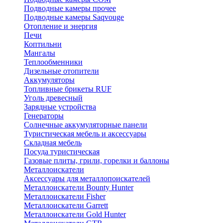
Подводные камеры прочее
Подводные камеры Saqvouge
Отопление и энергия
Печи
Коптильни
Мангалы
Теплообменники
Дизельные отопители
Аккумуляторы
Топливные брикеты RUF
Уголь древесный
Зарядные устройства
Генераторы
Солнечные аккумуляторные панели
Туристическая мебель и аксессуары
Складная мебель
Посуда туристическая
Газовые плиты, грили, горелки и баллоны
Металлоискатели
Аксессуары для металлопоискателей
Металлоискатели Bounty Hunter
Металлоискатели Fisher
Металлоискатели Garrett
Металлоискатели Gold Hunter