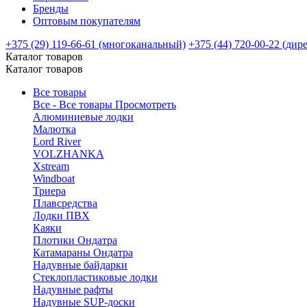
Бренды
Оптовым покупателям
+375 (29) 119-66-61 (многоканальный)
+375 (44) 720-00-22 (дир
Каталог товаров
Каталог товаров
Все товары
Все - Все товары
Просмотреть
Алюминиевые лодки
Малютка
Lord River
VOLZHANKA
Xstream
Windboat
Триера
Плавсредства
Лодки ПВХ
Каяки
Плотики Ондатра
Катамараны Ондатра
Надувные байдарки
Стеклопластиковые лодки
Надувные рафты
Надувные SUP-доски