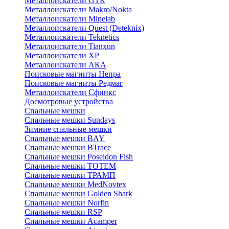
Металлоискатели GTR
Металлоискатели Makro/Nokta
Металлоискатели Minelab
Металлоискатели Quest (Deteknix)
Металлоискатели Teknetics
Металлоискатели Tianxun
Металлоискатели XP
Металлоискатели АКА
Поисковые магниты Непра
Поисковые магниты Редмаг
Металлоискатели Сфинкс
Досмотровые устройства
Спальные мешки
Спальные мешки Sundays
Зимние спальные мешки
Спальные мешки BAY
Спальные мешки BTrace
Спальные мешки Poseidon Fish
Спальные мешки ТОТЕМ
Спальные мешки ТРАМП
Cпальные мешки MedNovtex
Спальные мешки Golden Shark
Спальные мешки Norfin
Спальные мешки RSP
Спальные мешки Acamper