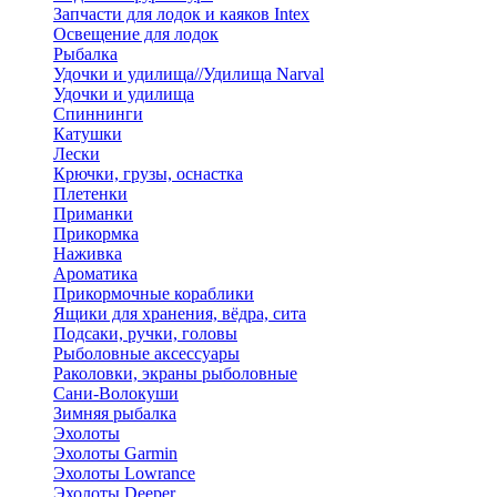
Запчасти для лодок и каяков Intex
Освещение для лодок
Рыбалка
Удочки и удилища//Удилища Narval
Удочки и удилища
Спиннинги
Катушки
Лески
Крючки, грузы, оснастка
Плетенки
Приманки
Прикормка
Наживка
Ароматика
Прикормочные кораблики
Ящики для хранения, вёдра, сита
Подсаки, ручки, головы
Рыболовные аксессуары
Раколовки, экраны рыболовные
Сани-Волокуши
Зимняя рыбалка
Эхолоты
Эхолоты Garmin
Эхолоты Lowrance
Эхолоты Deeper