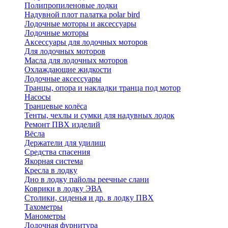
Полипропиленовые лодки
Надувной плот палатка polar bird
Лодочные моторы и аксессуары
Лодочные моторы
Аксессуары для лодочных моторов
Для лодочных моторов
Масла для лодочных моторов
Охлаждающие жидкости
Лодочные аксессуары
Транцы, опора и накладки транца под мотор
Насосы
Транцевые колёса
Тенты, чехлы и сумки для надувных лодок
Ремонт ПВХ изделий
Вёсла
Держатели для удилищ
Средства спасения
Якорная система
Кресла в лодку
Дно в лодку пайолы реечные слани
Коврики в лодку ЭВА
Столики, сиденья и др. в лодку ПВХ
Тахометры
Манометры
Лодочная фурнитура