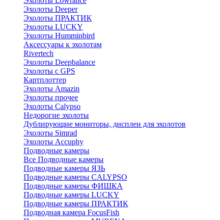
Эхолоты Lowrance
Эхолоты Deeper
Эхолоты ПРАКТИК
Эхолоты LUCKY
Эхолоты Humminbird
Аксессуары к эхолотам
Rivertech
Эхолоты Deepbalance
Эхолоты с GPS
Картплоттер
Эхолоты Amazin
Эхолоты прочее
Эхолоты Calypso
Недорогие эхолоты
Дублирующие мониторы, дисплеи для эхолотов
Эхолоты Simrad
Эхолоты Accuphy
Подводные камеры
Все Подводные камеры
Подводные камеры ЯЗЬ
Подводные камеры CALYPSO
Подводные камеры ФИШКА
Подводные камеры LUCKY
Подводные камеры ПРАКТИК
Подводная камера FocusFish