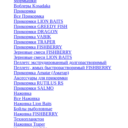
Мормышки
Воблеры Kosadaka
Прикормка
Все Прикормка
Прикормки LION BAITS
Прикормки GREEDY FISH
Прикормки DRAGON
Прикормка VABIK
Прикормки TRAPER
Прикормка FISHBERRY
Зерновые смеси FISHBERRY
Зерновые смеси LION BAITS
Пеллетс экструдированный долгорастворимый
Пеллетс, жмых быстрорастворимый FISHBERRY
Прикормка Amatar (Аматар)
Аксессуары для прикормки
Прикормка RUTILUS RS
Прикормки SALMO
Наживка
Все Наживка
Наживка Lion Baits
Бойлы рыболовные
Наживка FISHBERRY
Технопланктон
Наживки Traper