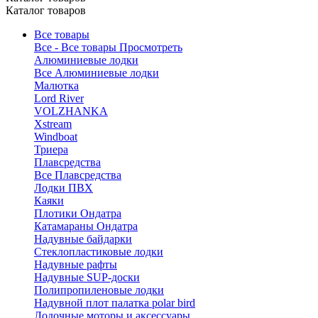
Каталог товаров
Все товары
Все - Все товары
Просмотреть
Алюминиевые лодки
Все Алюминиевые лодки
Малютка
Lord River
VOLZHANKA
Xstream
Windboat
Триера
Плавсредства
Все Плавсредства
Лодки ПВХ
Каяки
Плотики Ондатра
Катамараны Ондатра
Надувные байдарки
Стеклопластиковые лодки
Надувные рафты
Надувные SUP-доски
Полипропиленовые лодки
Надувной плот палатка polar bird
Лодочные моторы и аксессуары