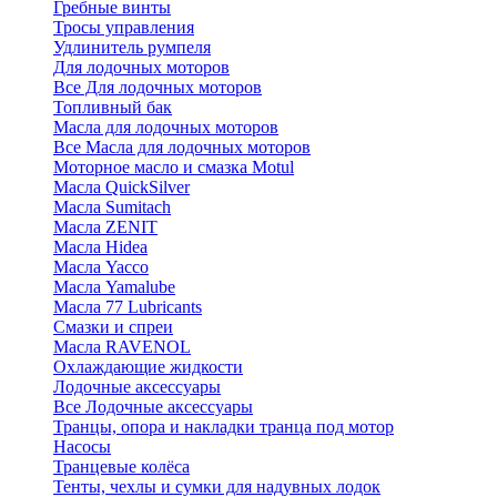
Гребные винты
Тросы управления
Удлинитель румпеля
Для лодочных моторов
Все Для лодочных моторов
Топливный бак
Масла для лодочных моторов
Все Масла для лодочных моторов
Моторное масло и смазка Motul
Масла QuickSilver
Масла Sumitach
Масла ZENIT
Масла Hidea
Масла Yacco
Масла Yamalube
Масла 77 Lubricants
Смазки и спреи
Масла RAVENOL
Охлаждающие жидкости
Лодочные аксессуары
Все Лодочные аксессуары
Транцы, опора и накладки транца под мотор
Насосы
Транцевые колёса
Тенты, чехлы и сумки для надувных лодок