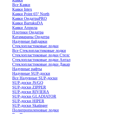
Каяки
Все Каяки
Каяки Intex
Каяки Point 65° North
Каяки ОндатраPRO
Каяки BarrakuDA
Каяки Априла
Плотики Ондатра
Катамараны Ондатра
Надувные байдарки
Стеклопластиковые лодки
Все Стеклопластиковые лодки
Стеклопластиковые лодки Стелс
Стеклопластиковые лодки Антал
Стеклопластиковые лодки Дакар
Надувные рафты
Надувные SUP-доски
Все Надувные SUP-доски
SUP-доски JS/GQ
SUP-доски ZIPPER
SUP-доски RIVIERA
SUP-доски GLADIATOR
SUP-доски HIPER
SUP-доски Skatinger
Полипропиленовые лодки