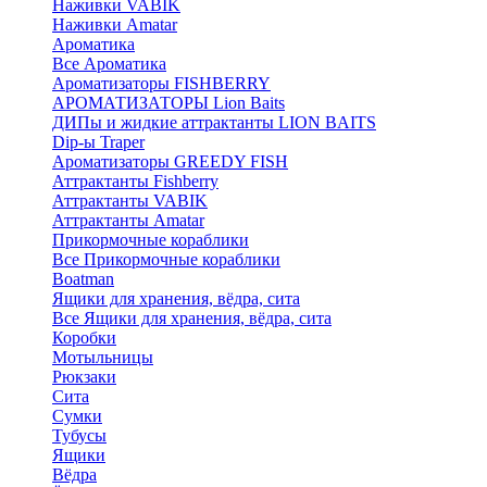
Наживки VABIK
Наживки Amatar
Ароматика
Все Ароматика
Ароматизаторы FISHBERRY
АРОМАТИЗАТОРЫ Lion Baits
ДИПы и жидкие аттрактанты LION BAITS
Dip-ы Traper
Ароматизаторы GREEDY FISH
Аттрактанты Fishberry
Аттрактанты VABIK
Аттрактанты Amatar
Прикормочные кораблики
Все Прикормочные кораблики
Boatman
Ящики для хранения, вёдра, сита
Все Ящики для хранения, вёдра, сита
Коробки
Мотыльницы
Рюкзаки
Сита
Сумки
Тубусы
Ящики
Вёдра