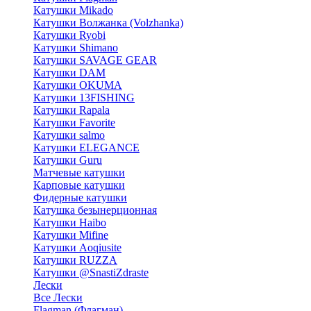
Катушки Mikado
Катушки Волжанка (Volzhanka)
Катушки Ryobi
Катушки Shimano
Катушки SAVAGE GEAR
Катушки DAM
Катушки OKUMA
Катушки 13FISHING
Катушки Rapala
Катушки Favorite
Катушки salmo
Катушки ELEGANCE
Катушки Guru
Матчевые катушки
Карповые катушки
Фидерные катушки
Катушка безынерционная
Катушки Haibo
Катушки Mifine
Катушки Aoqiusite
Катушки RUZZA
Катушки @SnastiZdraste
Лески
Все Лески
Flagman (Флагман)