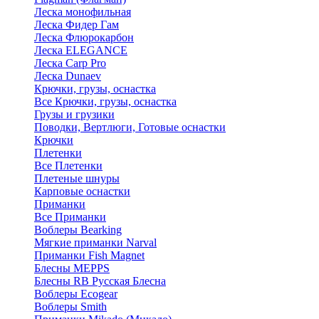
Леска монофильная
Леска Фидер Гам
Леска Флюрокарбон
Леска ELEGANCE
Леска Carp Pro
Леска Dunaev
Крючки, грузы, оснастка
Все Крючки, грузы, оснастка
Грузы и грузики
Поводки, Вертлюги, Готовые оснастки
Крючки
Плетенки
Все Плетенки
Плетеные шнуры
Карповые оснастки
Приманки
Все Приманки
Воблеры Bearking
Мягкие приманки Narval
Приманки Fish Magnet
Блесны MEPPS
Блесны RB Русская Блесна
Воблеры Ecogear
Воблеры Smith