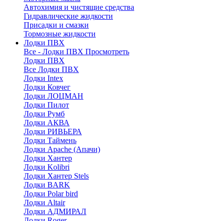
Автохимия и чистящие средства
Гидравлические жидкости
Присадки и смазки
Тормозные жидкости
Лодки ПВХ
Все - Лодки ПВХ
Просмотреть
Лодки ПВХ
Все Лодки ПВХ
Лодки Intex
Лодки Ковчег
Лодки ЛОЦМАН
Лодки Пилот
Лодки Румб
Лодки АКВА
Лодки РИВЬЕРА
Лодки Таймень
Лодки Apache (Апачи)
Лодки Хантер
Лодки Kolibri
Лодки Хантер Stels
Лодки BARK
Лодки Polar bird
Лодки Altair
Лодки АДМИРАЛ
Лодки Roger