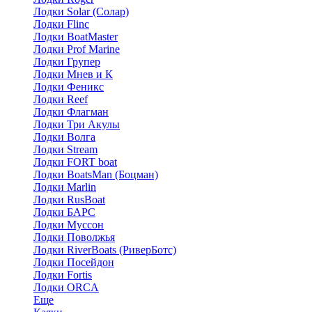
Лодки Solar (Солар)
Лодки Flinc
Лодки BoatMaster
Лодки Prof Marine
Лодки Групер
Лодки Мнев и К
Лодки Феникс
Лодки Reef
Лодки Флагман
Лодки Три Акулы
Лодки Волга
Лодки Stream
Лодки FORT boat
Лодки BoatsMan (Боцман)
Лодки Marlin
Лодки RusBoat
Лодки БАРС
Лодки Муссон
Лодки Поволжья
Лодки RiverBoats (РиверБотс)
Лодки Посейдон
Лодки Fortis
Лодки ORCA
Еще