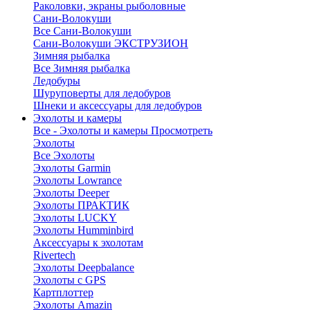
Раколовки, экраны рыболовные
Сани-Волокуши
Все Сани-Волокуши
Сани-Волокуши ЭКСТРУЗИОН
Зимняя рыбалка
Все Зимняя рыбалка
Ледобуры
Шуруповерты для ледобуров
Шнеки и аксессуары для ледобуров
Эхолоты и камеры
Все - Эхолоты и камеры
Просмотреть
Эхолоты
Все Эхолоты
Эхолоты Garmin
Эхолоты Lowrance
Эхолоты Deeper
Эхолоты ПРАКТИК
Эхолоты LUCKY
Эхолоты Humminbird
Аксессуары к эхолотам
Rivertech
Эхолоты Deepbalance
Эхолоты с GPS
Картплоттер
Эхолоты Amazin