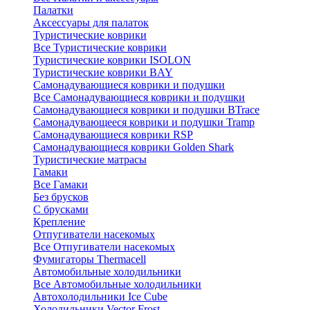
Палатки
Аксессуары для палаток
Туристические коврики
Все Туристические коврики
Туристические коврики ISOLON
Туристические коврики BAY
Самонадувающиеся коврики и подушки
Все Самонадувающиеся коврики и подушки
Самонадувающиеся коврики и подушки BTrace
Самонадувающееся коврики и подушки Tramp
Самонадувающиеся коврики RSP
Самонадувающиеся коврики Golden Shark
Туристические матрасы
Гамаки
Все Гамаки
Без брусков
С брусками
Крепление
Отпугиватели насекомых
Все Отпугиватели насекомых
Фумигаторы Thermacell
Автомобильные холодильники
Все Автомобильные холодильники
Автохолодильники Ice Cube
Холодильники Vector Frost