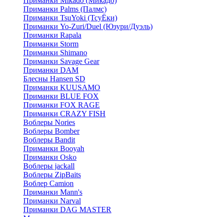
Приманки Mikado (Микадо)
Приманки Palms (Палмс)
Приманки TsuYoki (ТсуЁки)
Приманки Yo-Zuri/Duel (Юзури/Дуэль)
Приманки Rapala
Приманки Storm
Приманки Shimano
Приманки Savage Gear
Приманки DAM
Блесны Hansen SD
Приманки KUUSAMO
Приманки BLUE FOX
Приманки FOX RAGE
Приманки CRAZY FISH
Воблеры Nories
Воблеры Bomber
Воблеры Bandit
Приманки Booyah
Приманки Osko
Воблеры jackall
Воблеры ZipBaits
Воблер Camion
Приманки Mann's
Приманки Narval
Приманки DAG MASTER