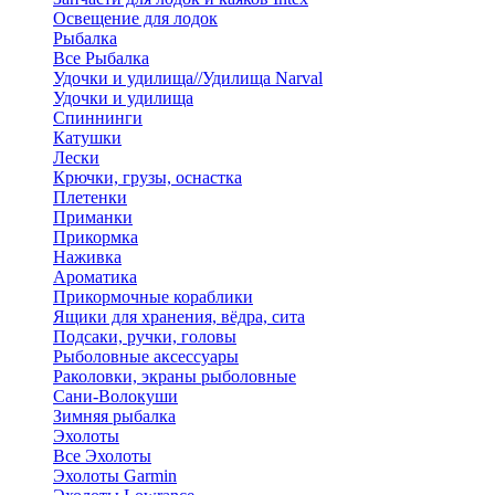
Освещение для лодок
Рыбалка
Все Рыбалка
Удочки и удилища//Удилища Narval
Удочки и удилища
Спиннинги
Катушки
Лески
Крючки, грузы, оснастка
Плетенки
Приманки
Прикормка
Наживка
Ароматика
Прикормочные кораблики
Ящики для хранения, вёдра, сита
Подсаки, ручки, головы
Рыболовные аксессуары
Раколовки, экраны рыболовные
Сани-Волокуши
Зимняя рыбалка
Эхолоты
Все Эхолоты
Эхолоты Garmin