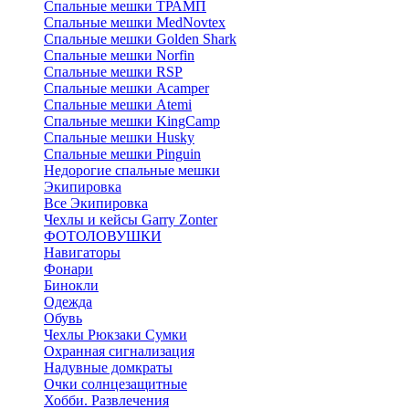
Спальные мешки ТРАМП
Cпальные мешки MedNovtex
Спальные мешки Golden Shark
Спальные мешки Norfin
Спальные мешки RSP
Спальные мешки Acamper
Спальные мешки Atemi
Спальные мешки KingCamp
Спальные мешки Husky
Спальные мешки Pinguin
Недорогие спальные мешки
Экипировка
Все Экипировка
Чехлы и кейсы Garry Zonter
ФОТОЛОВУШКИ
Навигаторы
Фонари
Бинокли
Одежда
Обувь
Чехлы Рюкзаки Сумки
Охранная сигнализация
Надувные домкраты
Очки солнцезащитные
Хобби. Развлечения