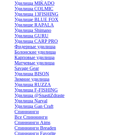
Удилища MIKADO
Удилища COLMIC
Удилища 13FISHING
Удилище BLUE FOX
Удилище RAPALA
Удилища Shimano
Удилища GURU
Удилища CARP PRO
Фидерные удилища
Болонские удилища
Карповые удилища
Матчевые удилища
Savage Gear
Удилища BISON
Зимние удилища
Удилища RUZZA
Удилища F-FISHING
Удилища @SnastiZdraste
Удилища Narval
Удилища Gan Craft
Спиннинги
Все Спиннинги
Спиннинги Aims
Спиннинги Breaden
Спиннинги Favorite