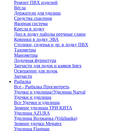
Ремонт ПВХ изделий
Вёсла
Держатели для удилищ
Средства спасения
Якорная система
Кресла в лодку
Дно в лодку пайолы реечные слани
Коврики в лодку ЭВА
Столики, сиденья и др. в лодку ПВХ
Тахометры
Манометры
Лодочная фурнитура
Запчасти для лодок и каяков Intex
Освещение для лодок
Запчасти
Рыбалка
Все - Рыбалка
Просмотреть
Удочки и удилища//Удилища Narval
Удочки и удилища
Все Удочки и удилища
Зимние удилища ТРИ КИТА
Удилища AZURA
Удилища Волжанка (Volzhanka)
Зимние удочки Megatex
Удилища Flagman