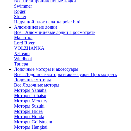
Все Полипропиленовые лодки
Swimmer
Roger
Striker
Надувной плот палатка polar bird
Алюминиевые лодки
Все - Алюминиевые лодки
Просмотреть
Малютка
Lord River
VOLZHANKA
Xstream
Windboat
Триера
Лодочные моторы и аксессуары
Все - Лодочные моторы и аксессуары
Просмотреть
Лодочные моторы
Все Лодочные моторы
Моторы Yamaha
Моторы Tohatsu
Моторы Mercury
Моторы Suzuki
Моторы Hidea
Моторы Honda
Моторы Golfstream
Моторы Hangkai