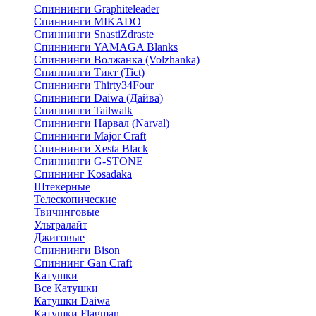
Спиннинги Graphiteleader
Спиннинги MIKADO
Спиннинги SnastiZdraste
Спиннинги YAMAGA Blanks
Спиннинги Волжанка (Volzhanka)
Спиннинги Тикт (Tict)
Спиннинги Thirty34Four
Спиннинги Daiwa (Дайва)
Спиннинги Tailwalk
Спиннинги Нарвал (Narval)
Спиннинги Major Craft
Спиннинги Xesta Black
Спиннинги G-STONE
Спиннинг Kosadaka
Штекерные
Телескопические
Твичинговые
Ультралайт
Джиговые
Спиннинги Bison
Спиннинг Gan Craft
Катушки
Все Катушки
Катушки Daiwa
Катушки Flagman