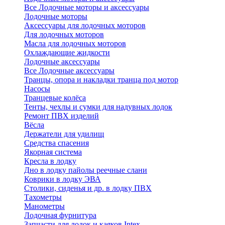
Все Лодочные моторы и аксессуары
Лодочные моторы
Аксессуары для лодочных моторов
Для лодочных моторов
Масла для лодочных моторов
Охлаждающие жидкости
Лодочные аксессуары
Все Лодочные аксессуары
Транцы, опора и накладки транца под мотор
Насосы
Транцевые колёса
Тенты, чехлы и сумки для надувных лодок
Ремонт ПВХ изделий
Вёсла
Держатели для удилищ
Средства спасения
Якорная система
Кресла в лодку
Дно в лодку пайолы реечные слани
Коврики в лодку ЭВА
Столики, сиденья и др. в лодку ПВХ
Тахометры
Манометры
Лодочная фурнитура
Запчасти для лодок и каяков Intex