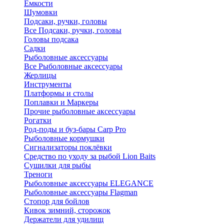
Ёмкости
Шумовки
Подсаки, ручки, головы
Все Подсаки, ручки, головы
Головы подсака
Садки
Рыболовные аксессуары
Все Рыболовные аксессуары
Жерлицы
Инструменты
Платформы и столы
Поплавки и Маркеры
Прочие рыболовные аксессуары
Рогатки
Род-поды и буз-бары Carp Pro
Рыболовные кормушки
Сигнализаторы поклёвки
Средство по уходу за рыбой Lion Baits
Сушилки для рыбы
Треноги
Рыболовные аксессуары ELEGANCE
Рыболовные аксессуары Flagman
Стопор для бойлов
Кивок зимний, сторожок
Держатели для удилищ