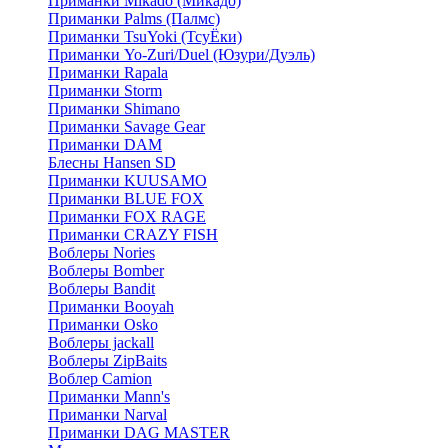
Приманки Mikado (Микадо)
Приманки Palms (Палмс)
Приманки TsuYoki (ТсуЁки)
Приманки Yo-Zuri/Duel (Юзури/Дуэль)
Приманки Rapala
Приманки Storm
Приманки Shimano
Приманки Savage Gear
Приманки DAM
Блесны Hansen SD
Приманки KUUSAMO
Приманки BLUE FOX
Приманки FOX RAGE
Приманки CRAZY FISH
Воблеры Nories
Воблеры Bomber
Воблеры Bandit
Приманки Booyah
Приманки Osko
Воблеры jackall
Воблеры ZipBaits
Воблер Camion
Приманки Mann's
Приманки Narval
Приманки DAG MASTER