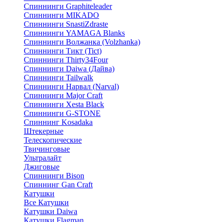
Спиннинги Graphiteleader
Спиннинги MIKADO
Спиннинги SnastiZdraste
Спиннинги YAMAGA Blanks
Спиннинги Волжанка (Volzhanka)
Спиннинги Тикт (Tict)
Спиннинги Thirty34Four
Спиннинги Daiwa (Дайва)
Спиннинги Tailwalk
Спиннинги Нарвал (Narval)
Спиннинги Major Craft
Спиннинги Xesta Black
Спиннинги G-STONE
Спиннинг Kosadaka
Штекерные
Телескопические
Твичинговые
Ультралайт
Джиговые
Спиннинги Bison
Спиннинг Gan Craft
Катушки
Все Катушки
Катушки Daiwa
Катушки Flagman