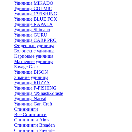
Удилища MIKADO
Удилища COLMIC
Удилища 13FISHING
Удилище BLUE FOX
Удилище RAPALA
Удилища Shimano
Удилища GURU
Удилища CARP PRO
Фидерные удилища
Болонские удилища
Карповые удилища
Матчевые удилища
Savage Gear
Удилища BISON
Зимние удилища
Удилища RUZZA
Удилища F-FISHING
Удилища @SnastiZdraste
Удилища Narval
Удилища Gan Craft
Спиннинги
Все Спиннинги
Спиннинги Aims
Спиннинги Breaden
Спиннинги Favorite