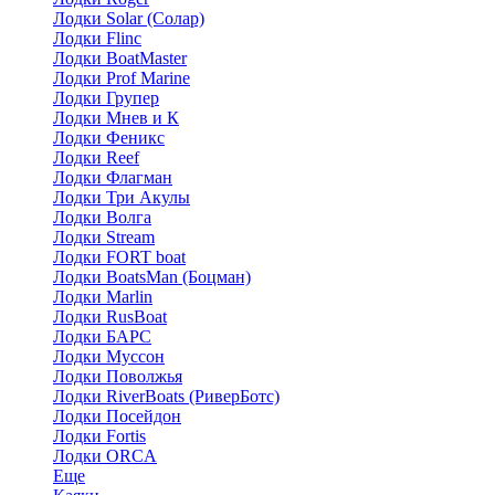
Лодки Solar (Солар)
Лодки Flinc
Лодки BoatMaster
Лодки Prof Marine
Лодки Групер
Лодки Мнев и К
Лодки Феникс
Лодки Reef
Лодки Флагман
Лодки Три Акулы
Лодки Волга
Лодки Stream
Лодки FORT boat
Лодки BoatsMan (Боцман)
Лодки Marlin
Лодки RusBoat
Лодки БАРС
Лодки Муссон
Лодки Поволжья
Лодки RiverBoats (РиверБотс)
Лодки Посейдон
Лодки Fortis
Лодки ORCA
Еще