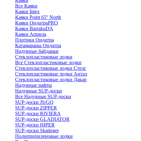
Каяки
Все Каяки
Каяки Intex
Каяки Point 65° North
Каяки ОндатраPRO
Каяки BarrakuDA
Каяки Априла
Плотики Ондатра
Катамараны Ондатра
Надувные байдарки
Стеклопластиковые лодки
Все Стеклопластиковые лодки
Стеклопластиковые лодки Стелс
Стеклопластиковые лодки Антал
Стеклопластиковые лодки Дакар
Надувные рафты
Надувные SUP-доски
Все Надувные SUP-доски
SUP-доски JS/GQ
SUP-доски ZIPPER
SUP-доски RIVIERA
SUP-доски GLADIATOR
SUP-доски HIPER
SUP-доски Skatinger
Полипропиленовые лодки