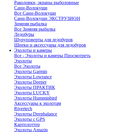
Раколовки, экраны рыболовные
Сани-Волокуши
Все Сани-Волокуши
Сани-Волокуши ЭКСТРУЗИОН
Зимняя рыбалка
Все Зимняя рыбалка
Ледобуры
Шуруповерты для ледобуров
Шнеки и аксессуары для ледобуров
Эхолоты и камеры
Все - Эхолоты и камеры
Просмотреть
Эхолоты
Все Эхолоты
Эхолоты Garmin
Эхолоты Lowrance
Эхолоты Deeper
Эхолоты ПРАКТИК
Эхолоты LUCKY
Эхолоты Humminbird
Аксессуары к эхолотам
Rivertech
Эхолоты Deepbalance
Эхолоты с GPS
Картплоттер
Эхолоты Amazin