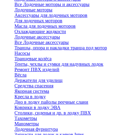
Все Лодочные моторы и аксессуары
Лодочные моторы
Аксессуары для лодочных моторов
Для лодочных моторов
Масла для лодочных моторов
Охлаждающие жидкости
Лодочные аксессуары
Все Лодочные аксессуары
Транцы, опора и накладки транца под мотор
Насосы
Транцевые колёса
Тенты, чехлы и сумки для надувных лодок
Ремонт ПВХ изделий
Вёсла
Держатели для удилищ
Средства спасения
Якорная система
Кресла в лодку
Дно в лодку пайолы реечные слани
Коврики в лодку ЭВА
Столики, сиденья и др. в лодку ПВХ
Тахометры
Манометры
Лодочная фурнитура
Запчасти для лодок и каяков Intex