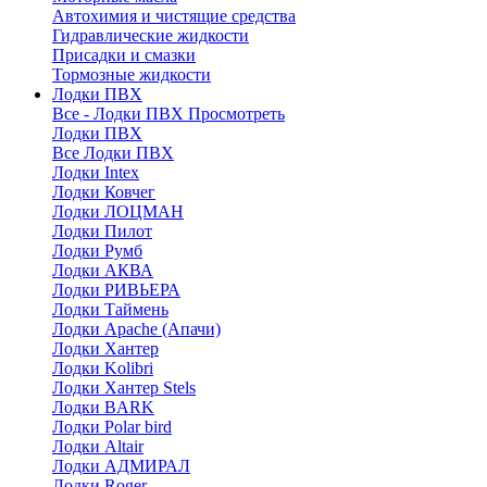
Автохимия и чистящие средства
Гидравлические жидкости
Присадки и смазки
Тормозные жидкости
Лодки ПВХ
Все - Лодки ПВХ
Просмотреть
Лодки ПВХ
Все Лодки ПВХ
Лодки Intex
Лодки Ковчег
Лодки ЛОЦМАН
Лодки Пилот
Лодки Румб
Лодки АКВА
Лодки РИВЬЕРА
Лодки Таймень
Лодки Apache (Апачи)
Лодки Хантер
Лодки Kolibri
Лодки Хантер Stels
Лодки BARK
Лодки Polar bird
Лодки Altair
Лодки АДМИРАЛ
Лодки Roger