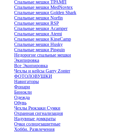
Спальные мешки ТРАМП
Cпальные мешки MedNovtex
Спальные мешки Golden Shark
Спальные мешки Norfin
Спальные мешки RSP
Спальные мешки Acamper
Спальные мешки Atemi
Спальные мешки KingCamp
Спальные мешки Husky
Спальные мешки Pinguin
Недорогие спальные мешки
Экипировка
Все Экипировка
Чехлы и кейсы Garry Zonter
ФОТОЛОВУШКИ
Навигаторы
Фонари
Бинокли
Одежда
Обувь
Чехлы Рюкзаки Сумки
Охранная сигнализация
Надувные домкраты
Очки солнцезащитные
Хобби. Развлечения