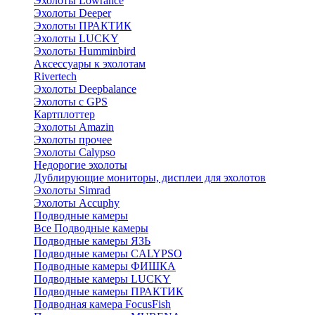
Эхолоты Lowrance
Эхолоты Deeper
Эхолоты ПРАКТИК
Эхолоты LUCKY
Эхолоты Humminbird
Аксессуары к эхолотам
Rivertech
Эхолоты Deepbalance
Эхолоты с GPS
Картплоттер
Эхолоты Amazin
Эхолоты прочее
Эхолоты Calypso
Недорогие эхолоты
Дублирующие мониторы, дисплеи для эхолотов
Эхолоты Simrad
Эхолоты Accuphy
Подводные камеры
Все Подводные камеры
Подводные камеры ЯЗЬ
Подводные камеры CALYPSO
Подводные камеры ФИШКА
Подводные камеры LUCKY
Подводные камеры ПРАКТИК
Подводная камера FocusFish