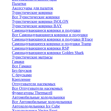
Палатки
Аксессуары для палаток
Туристические коврики
Все Туристические коврики
Туристические коврики ISOLON
Туристические коврики BAY
Самонадувающиеся коврики и подушки
Все Самонадувающиеся коврики и подушки
Самонадувающиеся коврики и подушки BTrace
Самонадувающееся коврики и подушки Tramp
Самонадувающиеся коврики RSP
Самонадувающиеся коврики Golden Shark
Туристические матрасы
Гамаки
Все Гамаки
Без брусков
С брусками
Крепление
Отпугиватели насекомых
Все Отпугиватели насекомых
Фумигаторы Thermacell
Автомобильные холодильники
Все Автомобильные холодильники
Автохолодильники Ice Cube
Холодильники Vector Frost