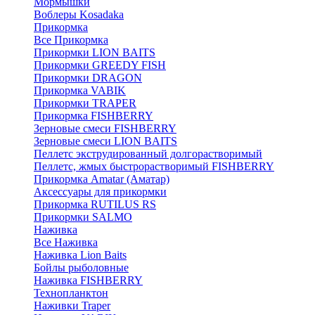
Мормышки
Воблеры Kosadaka
Прикормка
Все Прикормка
Прикормки LION BAITS
Прикормки GREEDY FISH
Прикормки DRAGON
Прикормка VABIK
Прикормки TRAPER
Прикормка FISHBERRY
Зерновые смеси FISHBERRY
Зерновые смеси LION BAITS
Пеллетс экструдированный долгорастворимый
Пеллетс, жмых быстрорастворимый FISHBERRY
Прикормка Amatar (Аматар)
Аксессуары для прикормки
Прикормка RUTILUS RS
Прикормки SALMO
Наживка
Все Наживка
Наживка Lion Baits
Бойлы рыболовные
Наживка FISHBERRY
Технопланктон
Наживки Traper