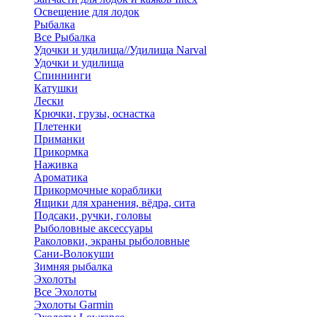
Освещение для лодок
Рыбалка
Все Рыбалка
Удочки и удилища//Удилища Narval
Удочки и удилища
Спиннинги
Катушки
Лески
Крючки, грузы, оснастка
Плетенки
Приманки
Прикормка
Наживка
Ароматика
Прикормочные кораблики
Ящики для хранения, вёдра, сита
Подсаки, ручки, головы
Рыболовные аксессуары
Раколовки, экраны рыболовные
Сани-Волокуши
Зимняя рыбалка
Эхолоты
Все Эхолоты
Эхолоты Garmin