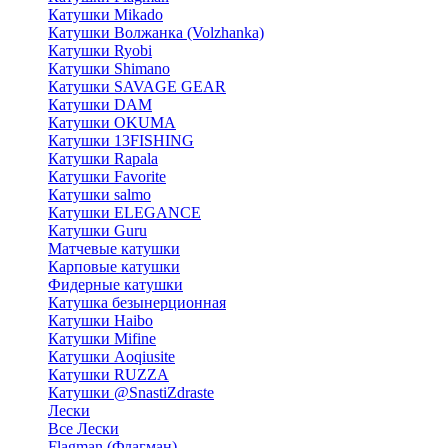
Катушки Mikado
Катушки Волжанка (Volzhanka)
Катушки Ryobi
Катушки Shimano
Катушки SAVAGE GEAR
Катушки DAM
Катушки OKUMA
Катушки 13FISHING
Катушки Rapala
Катушки Favorite
Катушки salmo
Катушки ELEGANCE
Катушки Guru
Матчевые катушки
Карповые катушки
Фидерные катушки
Катушка безынерционная
Катушки Haibo
Катушки Mifine
Катушки Aoqiusite
Катушки RUZZA
Катушки @SnastiZdraste
Лески
Все Лески
Flagman (Флагман)