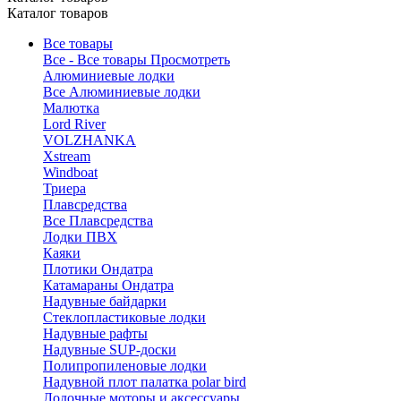
Каталог товаров
Все товары
Все - Все товары
Просмотреть
Алюминиевые лодки
Все Алюминиевые лодки
Малютка
Lord River
VOLZHANKA
Xstream
Windboat
Триера
Плавсредства
Все Плавсредства
Лодки ПВХ
Каяки
Плотики Ондатра
Катамараны Ондатра
Надувные байдарки
Стеклопластиковые лодки
Надувные рафты
Надувные SUP-доски
Полипропиленовые лодки
Надувной плот палатка polar bird
Лодочные моторы и аксессуары