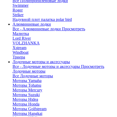
Все Полипропиленовые лодки
Swimmer
Roger
Striker
Надувной плот палатка polar bird
Алюминиевые лодки
Все - Алюминиевые лодки
Просмотреть
Малютка
Lord River
VOLZHANKA
Xstream
Windboat
Триера
Лодочные моторы и аксессуары
Все - Лодочные моторы и аксессуары
Просмотреть
Лодочные моторы
Все Лодочные моторы
Моторы Yamaha
Моторы Tohatsu
Моторы Mercury
Моторы Suzuki
Моторы Hidea
Моторы Honda
Моторы Golfstream
Моторы Hangkai