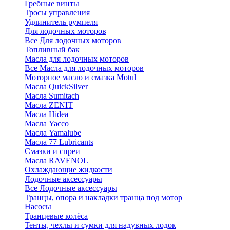
Гребные винты
Тросы управления
Удлинитель румпеля
Для лодочных моторов
Все Для лодочных моторов
Топливный бак
Масла для лодочных моторов
Все Масла для лодочных моторов
Моторное масло и смазка Motul
Масла QuickSilver
Масла Sumitach
Масла ZENIT
Масла Hidea
Масла Yacco
Масла Yamalube
Масла 77 Lubricants
Смазки и спреи
Масла RAVENOL
Охлаждающие жидкости
Лодочные аксессуары
Все Лодочные аксессуары
Транцы, опора и накладки транца под мотор
Насосы
Транцевые колёса
Тенты, чехлы и сумки для надувных лодок