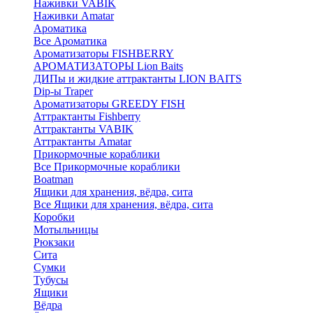
Наживки VABIK
Наживки Amatar
Ароматика
Все Ароматика
Ароматизаторы FISHBERRY
АРОМАТИЗАТОРЫ Lion Baits
ДИПы и жидкие аттрактанты LION BAITS
Dip-ы Traper
Ароматизаторы GREEDY FISH
Аттрактанты Fishberry
Аттрактанты VABIK
Аттрактанты Amatar
Прикормочные кораблики
Все Прикормочные кораблики
Boatman
Ящики для хранения, вёдра, сита
Все Ящики для хранения, вёдра, сита
Коробки
Мотыльницы
Рюкзаки
Сита
Сумки
Тубусы
Ящики
Вёдра