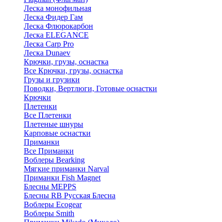
Леска монофильная
Леска Фидер Гам
Леска Флюрокарбон
Леска ELEGANCE
Леска Carp Pro
Леска Dunaev
Крючки, грузы, оснастка
Все Крючки, грузы, оснастка
Грузы и грузики
Поводки, Вертлюги, Готовые оснастки
Крючки
Плетенки
Все Плетенки
Плетеные шнуры
Карповые оснастки
Приманки
Все Приманки
Воблеры Bearking
Мягкие приманки Narval
Приманки Fish Magnet
Блесны MEPPS
Блесны RB Русская Блесна
Воблеры Ecogear
Воблеры Smith