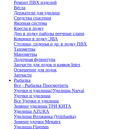
Ремонт ПВХ изделий
Вёсла
Держатели для удилищ
Средства спасения
Якорная система
Кресла в лодку
Дно в лодку пайолы реечные слани
Коврики в лодку ЭВА
Столики, сиденья и др. в лодку ПВХ
Тахометры
Манометры
Лодочная фурнитура
Запчасти для лодок и каяков Intex
Освещение для лодок
Запчасти
Рыбалка
Все - Рыбалка
Просмотреть
Удочки и удилища//Удилища Narval
Удочки и удилища
Все Удочки и удилища
Зимние удилища ТРИ КИТА
Удилища AZURA
Удилища Волжанка (Volzhanka)
Зимние удочки Megatex
Удилища Flagman