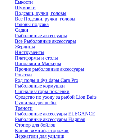
Ёмкости
Шумовки
Подсаки, ручки, головы
Все Подсаки, ручки, головы
Головы подсака
Садки
Рыболовные аксессуары
Все Рыболовные аксессуары
Жерлицы
Инструменты
Платформы и столы
Поплавки и Маркеры
Прочие рыболовные аксессуары
Рогатки
Род-поды и буз-бары Carp Pro
Рыболовные кормушки
Сигнализаторы поклёвки
Средство по уходу за рыбой Lion Baits
Сушилки для рыбы
Треноги
Рыболовные аксессуары ELEGANCE
Рыболовные аксессуары Flagman
Стопор для бойлов
Кивок зимний, сторожок
Держатели для удилищ