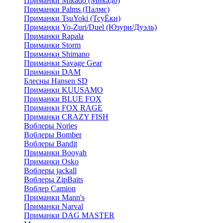
Приманки Mikado (Микадо)
Приманки Palms (Палмс)
Приманки TsuYoki (ТсуЁки)
Приманки Yo-Zuri/Duel (Юзури/Дуэль)
Приманки Rapala
Приманки Storm
Приманки Shimano
Приманки Savage Gear
Приманки DAM
Блесны Hansen SD
Приманки KUUSAMO
Приманки BLUE FOX
Приманки FOX RAGE
Приманки CRAZY FISH
Воблеры Nories
Воблеры Bomber
Воблеры Bandit
Приманки Booyah
Приманки Osko
Воблеры jackall
Воблеры ZipBaits
Воблер Camion
Приманки Mann's
Приманки Narval
Приманки DAG MASTER