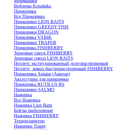
Мормышки
Воблеры Kosadaka
Прикормка
Все Прикормка
Прикормки LION BAITS
Прикормки GREEDY FISH
Прикормки DRAGON
Прикормка VABIK
Прикормки TRAPER
Прикормка FISHBERRY
Зерновые смеси FISHBERRY
Зерновые смеси LION BAITS
Пеллетс экструдированный долгорастворимый
Пеллетс, жмых быстрорастворимый FISHBERRY
Прикормка Amatar (Аматар)
Аксессуары для прикормки
Прикормка RUTILUS RS
Прикормки SALMO
Наживка
Все Наживка
Наживка Lion Baits
Бойлы рыболовные
Наживка FISHBERRY
Технопланктон
Наживки Traper