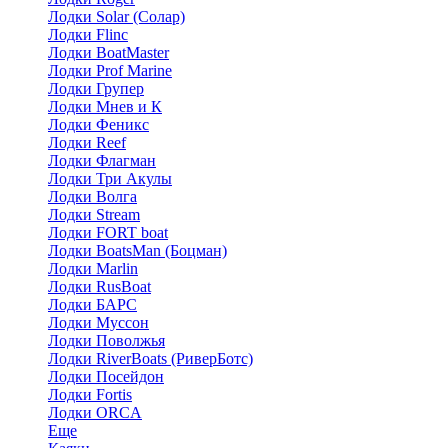
Лодки Solar (Солар)
Лодки Flinc
Лодки BoatMaster
Лодки Prof Marine
Лодки Групер
Лодки Мнев и К
Лодки Феникс
Лодки Reef
Лодки Флагман
Лодки Три Акулы
Лодки Волга
Лодки Stream
Лодки FORT boat
Лодки BoatsMan (Боцман)
Лодки Marlin
Лодки RusBoat
Лодки БАРС
Лодки Муссон
Лодки Поволжья
Лодки RiverBoats (РиверБотс)
Лодки Посейдон
Лодки Fortis
Лодки ORCA
Еще