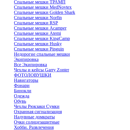
Спальные мешки ТРАМП
Cпальные мешки MedNovtex
Спальные мешки Golden Shark
Спальные мешки Norfin
Спальные мешки RSP
Спальные мешки Acamper
Спальные мешки Atemi
Спальные мешки KingCamp
Спальные мешки Husky
Спальные мешки Pinguin
Недорогие спальные мешки
Экипировка
Все Экипировка
Чехлы и кейсы Garry Zonter
ФОТОЛОВУШКИ
Навигаторы
Фонари
Бинокли
Одежда
Обувь
Чехлы Рюкзаки Сумки
Охранная сигнализация
Надувные домкраты
Очки солнцезащитные
Хобби. Развлечения