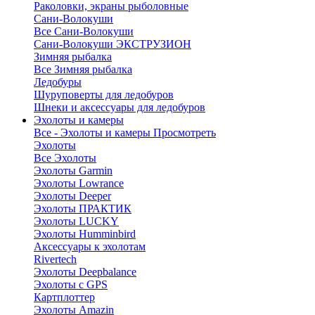
Раколовки, экраны рыболовные
Сани-Волокуши
Все Сани-Волокуши
Сани-Волокуши ЭКСТРУЗИОН
Зимняя рыбалка
Все Зимняя рыбалка
Ледобуры
Шуруповерты для ледобуров
Шнеки и аксессуары для ледобуров
Эхолоты и камеры
Все - Эхолоты и камеры
Просмотреть
Эхолоты
Все Эхолоты
Эхолоты Garmin
Эхолоты Lowrance
Эхолоты Deeper
Эхолоты ПРАКТИК
Эхолоты LUCKY
Эхолоты Humminbird
Аксессуары к эхолотам
Rivertech
Эхолоты Deepbalance
Эхолоты с GPS
Картплоттер
Эхолоты Amazin