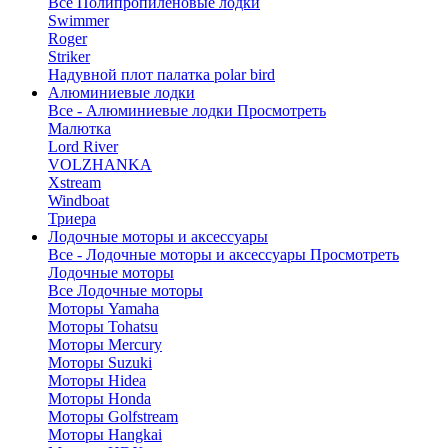
Все Полипропиленовые лодки
Swimmer
Roger
Striker
Надувной плот палатка polar bird
Алюминиевые лодки
Все - Алюминиевые лодки
Просмотреть
Малютка
Lord River
VOLZHANKA
Xstream
Windboat
Триера
Лодочные моторы и аксессуары
Все - Лодочные моторы и аксессуары
Просмотреть
Лодочные моторы
Все Лодочные моторы
Моторы Yamaha
Моторы Tohatsu
Моторы Mercury
Моторы Suzuki
Моторы Hidea
Моторы Honda
Моторы Golfstream
Моторы Hangkai