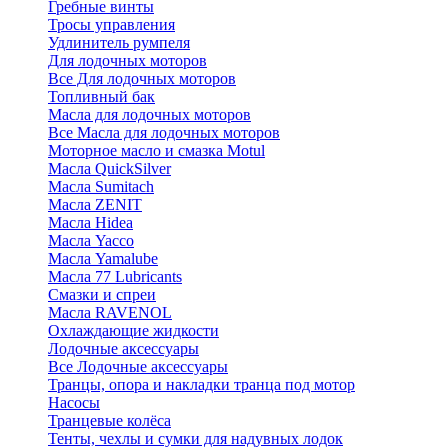
Гребные винты
Тросы управления
Удлинитель румпеля
Для лодочных моторов
Все Для лодочных моторов
Топливный бак
Масла для лодочных моторов
Все Масла для лодочных моторов
Моторное масло и смазка Motul
Масла QuickSilver
Масла Sumitach
Масла ZENIT
Масла Hidea
Масла Yacco
Масла Yamalube
Масла 77 Lubricants
Смазки и спреи
Масла RAVENOL
Охлаждающие жидкости
Лодочные аксессуары
Все Лодочные аксессуары
Транцы, опора и накладки транца под мотор
Насосы
Транцевые колёса
Тенты, чехлы и сумки для надувных лодок