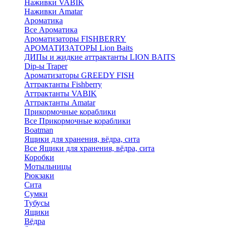
Наживки VABIK
Наживки Amatar
Ароматика
Все Ароматика
Ароматизаторы FISHBERRY
АРОМАТИЗАТОРЫ Lion Baits
ДИПы и жидкие аттрактанты LION BAITS
Dip-ы Traper
Ароматизаторы GREEDY FISH
Аттрактанты Fishberry
Аттрактанты VABIK
Аттрактанты Amatar
Прикормочные кораблики
Все Прикормочные кораблики
Boatman
Ящики для хранения, вёдра, сита
Все Ящики для хранения, вёдра, сита
Коробки
Мотыльницы
Рюкзаки
Сита
Сумки
Тубусы
Ящики
Вёдра