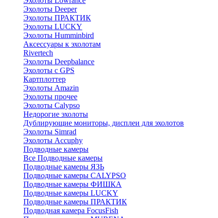
Эхолоты Lowrance
Эхолоты Deeper
Эхолоты ПРАКТИК
Эхолоты LUCKY
Эхолоты Humminbird
Аксессуары к эхолотам
Rivertech
Эхолоты Deepbalance
Эхолоты с GPS
Картплоттер
Эхолоты Amazin
Эхолоты прочее
Эхолоты Calypso
Недорогие эхолоты
Дублирующие мониторы, дисплеи для эхолотов
Эхолоты Simrad
Эхолоты Accuphy
Подводные камеры
Все Подводные камеры
Подводные камеры ЯЗЬ
Подводные камеры CALYPSO
Подводные камеры ФИШКА
Подводные камеры LUCKY
Подводные камеры ПРАКТИК
Подводная камера FocusFish