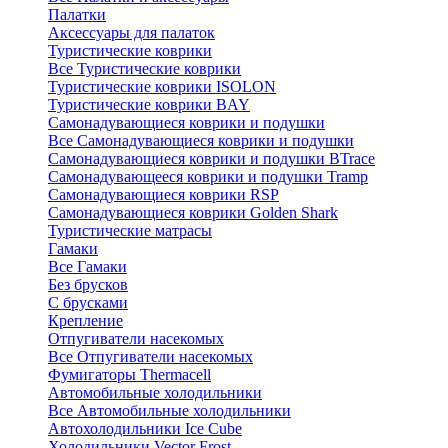
Палатки
Аксессуары для палаток
Туристические коврики
Все Туристические коврики
Туристические коврики ISOLON
Туристические коврики BAY
Самонадувающиеся коврики и подушки
Все Самонадувающиеся коврики и подушки
Самонадувающиеся коврики и подушки BTrace
Самонадувающееся коврики и подушки Tramp
Самонадувающиеся коврики RSP
Самонадувающиеся коврики Golden Shark
Туристические матрасы
Гамаки
Все Гамаки
Без брусков
С брусками
Крепление
Отпугиватели насекомых
Все Отпугиватели насекомых
Фумигаторы Thermacell
Автомобильные холодильники
Все Автомобильные холодильники
Автохолодильники Ice Cube
Холодильники Vector Frost