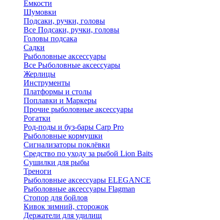
Ёмкости
Шумовки
Подсаки, ручки, головы
Все Подсаки, ручки, головы
Головы подсака
Садки
Рыболовные аксессуары
Все Рыболовные аксессуары
Жерлицы
Инструменты
Платформы и столы
Поплавки и Маркеры
Прочие рыболовные аксессуары
Рогатки
Род-поды и буз-бары Carp Pro
Рыболовные кормушки
Сигнализаторы поклёвки
Средство по уходу за рыбой Lion Baits
Сушилки для рыбы
Треноги
Рыболовные аксессуары ELEGANCE
Рыболовные аксессуары Flagman
Стопор для бойлов
Кивок зимний, сторожок
Держатели для удилищ