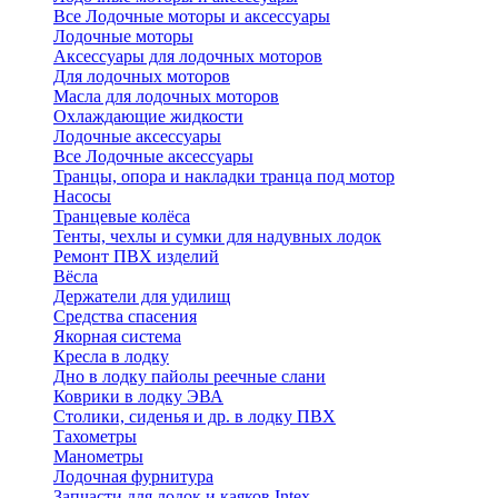
Все Лодочные моторы и аксессуары
Лодочные моторы
Аксессуары для лодочных моторов
Для лодочных моторов
Масла для лодочных моторов
Охлаждающие жидкости
Лодочные аксессуары
Все Лодочные аксессуары
Транцы, опора и накладки транца под мотор
Насосы
Транцевые колёса
Тенты, чехлы и сумки для надувных лодок
Ремонт ПВХ изделий
Вёсла
Держатели для удилищ
Средства спасения
Якорная система
Кресла в лодку
Дно в лодку пайолы реечные слани
Коврики в лодку ЭВА
Столики, сиденья и др. в лодку ПВХ
Тахометры
Манометры
Лодочная фурнитура
Запчасти для лодок и каяков Intex