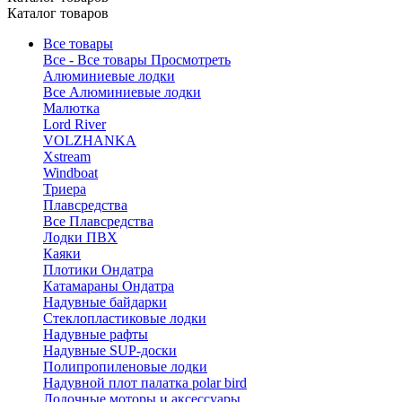
Каталог товаров
Все товары
Все - Все товары
Просмотреть
Алюминиевые лодки
Все Алюминиевые лодки
Малютка
Lord River
VOLZHANKA
Xstream
Windboat
Триера
Плавсредства
Все Плавсредства
Лодки ПВХ
Каяки
Плотики Ондатра
Катамараны Ондатра
Надувные байдарки
Стеклопластиковые лодки
Надувные рафты
Надувные SUP-доски
Полипропиленовые лодки
Надувной плот палатка polar bird
Лодочные моторы и аксессуары