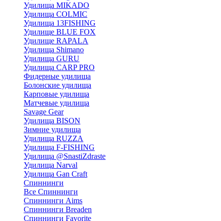
Удилища MIKADO
Удилища COLMIC
Удилища 13FISHING
Удилище BLUE FOX
Удилище RAPALA
Удилища Shimano
Удилища GURU
Удилища CARP PRO
Фидерные удилища
Болонские удилища
Карповые удилища
Матчевые удилища
Savage Gear
Удилища BISON
Зимние удилища
Удилища RUZZA
Удилища F-FISHING
Удилища @SnastiZdraste
Удилища Narval
Удилища Gan Craft
Спиннинги
Все Спиннинги
Спиннинги Aims
Спиннинги Breaden
Спиннинги Favorite