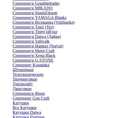
Спиннинги Graphiteleader
Спиннинги MIKADO
Спиннинги SnastiZdraste
Спиннинги YAMAGA Blanks
Спиннинги Волжанка (Volzhanka)
Спиннинги Тикт (Tict)
Спиннинги Thirty34Four
Спиннинги Daiwa (Дайва)
Спиннинги Tailwalk
Спиннинги Нарвал (Narval)
Спиннинги Major Craft
Спиннинги Xesta Black
Спиннинги G-STONE
Спиннинг Kosadaka
Штекерные
Телескопические
Твичинговые
Ультралайт
Джиговые
Спиннинги Bison
Спиннинг Gan Craft
Катушки
Все Катушки
Катушки Daiwa
Катушки Flagman