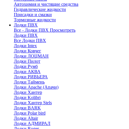
Автохимия и чистящие средства
Гидравлические жидкости
Присадки и смазки
Тормозные жидкости
Лодки ПВХ
Все - Лодки ПВХ
Просмотреть
Лодки ПВХ
Все Лодки ПВХ
Лодки Intex
Лодки Ковчег
Лодки ЛОЦМАН
Лодки Пилот
Лодки Румб
Лодки АКВА
Лодки РИВЬЕРА
Лодки Таймень
Лодки Apache (Апачи)
Лодки Хантер
Лодки Kolibri
Лодки Хантер Stels
Лодки BARK
Лодки Polar bird
Лодки Altair
Лодки АДМИРАЛ
Лодки Roger