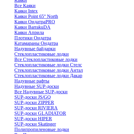
Каяки
Все Каяки
Каяки Intex
Каяки Point 65° North
Каяки ОндатраPRO
Каяки BarrakuDA
Каяки Априла
Плотики Ондатра
Катамараны Ондатра
Надувные байдарки
Стеклопластиковые лодки
Все Стеклопластиковые лодки
Стеклопластиковые лодки Стелс
Стеклопластиковые лодки Антал
Стеклопластиковые лодки Дакар
Надувные рафты
Надувные SUP-доски
Все Надувные SUP-доски
SUP-доски JS/GQ
SUP-доски ZIPPER
SUP-доски RIVIERA
SUP-доски GLADIATOR
SUP-доски HIPER
SUP-доски Skatinger
Полипропиленовые лодки