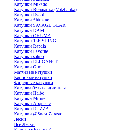
Катушки Mikado
Катушки Волжанка (Volzhanka)
Катушки Ryobi
Катушки Shimano
Катушки SAVAGE GEAR
Катушки DAM
Катушки OKUMA
Катушки 13FISHING
Катушки Rapala
Катушки Favorite
Катушки salmo
Катушки ELEGANCE
Катушки Guru
Матчевые катушки
Карповые катушки
Фидерные катушки
Катушка безынерционная
Катушки Haibo
Катушки Mifine
Катушки Aoqiusite
Катушки RUZZA
Катушки @SnastiZdraste
Лески
Все Лески
Flagman (Флагман)