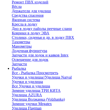
Ремонт ПВХ изделий
Вёсла
Держатели для удилищ
Средства спасения
Якорная система
Кресла в лодку
Дно в лодку пайолы реечные слани
Коврики в лодку ЭВА
Столики, сиденья и др. в лодку ПВХ
Тахометры
Манометры
Лодочная фурнитура
Запчасти для лодок и каяков Intex
Освещение для лодок
Запчасти
Рыбалка
Все - Рыбалка
Просмотреть
Удочки и удилища//Удилища Narval
Удочки и удилища
Все Удочки и удилища
Зимние удилища ТРИ КИТА
Удилища AZURA
Удилища Волжанка (Volzhanka)
Зимние удочки Megatex
Удилища Flagman