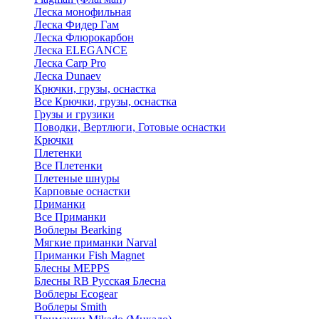
Леска монофильная
Леска Фидер Гам
Леска Флюрокарбон
Леска ELEGANCE
Леска Carp Pro
Леска Dunaev
Крючки, грузы, оснастка
Все Крючки, грузы, оснастка
Грузы и грузики
Поводки, Вертлюги, Готовые оснастки
Крючки
Плетенки
Все Плетенки
Плетеные шнуры
Карповые оснастки
Приманки
Все Приманки
Воблеры Bearking
Мягкие приманки Narval
Приманки Fish Magnet
Блесны MEPPS
Блесны RB Русская Блесна
Воблеры Ecogear
Воблеры Smith