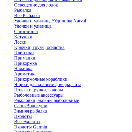
Освещение для лодок
Рыбалка
Все Рыбалка
Удочки и удилища//Удилища Narval
Удочки и удилища
Спиннинги
Катушки
Лески
Крючки, грузы, оснастка
Плетенки
Приманки
Прикормка
Наживка
Ароматика
Прикормочные кораблики
Ящики для хранения, вёдра, сита
Подсаки, ручки, головы
Рыболовные аксессуары
Раколовки, экраны рыболовные
Сани-Волокуши
Зимняя рыбалка
Эхолоты
Все Эхолоты
Эхолоты Garmin