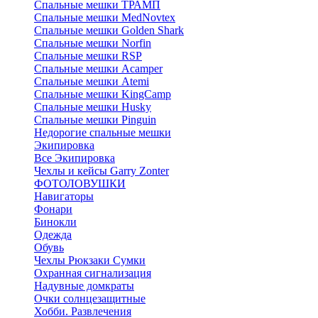
Спальные мешки ТРАМП
Cпальные мешки MedNovtex
Спальные мешки Golden Shark
Спальные мешки Norfin
Спальные мешки RSP
Спальные мешки Acamper
Спальные мешки Atemi
Спальные мешки KingCamp
Спальные мешки Husky
Спальные мешки Pinguin
Недорогие спальные мешки
Экипировка
Все Экипировка
Чехлы и кейсы Garry Zonter
ФОТОЛОВУШКИ
Навигаторы
Фонари
Бинокли
Одежда
Обувь
Чехлы Рюкзаки Сумки
Охранная сигнализация
Надувные домкраты
Очки солнцезащитные
Хобби. Развлечения