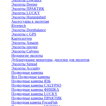
Эхолоты Lowrance
Эхолоты Deeper
Эхолоты ПРАКТИК
Эхолоты LUCKY
Эхолоты Humminbird
Аксессуары к эхолотам
Rivertech
Эхолоты Deepbalance
Эхолоты с GPS
Картплоттер
Эхолоты Amazin
Эхолоты прочее
Эхолоты Calypso
Недорогие эхолоты
Дублирующие мониторы, дисплеи для эхолотов
Эхолоты Simrad
Эхолоты Accuphy
Подводные камеры
Все Подводные камеры
Подводные камеры ЯЗЬ
Подводные камеры CALYPSO
Подводные камеры ФИШКА
Подводные камеры LUCKY
Подводные камеры ПРАКТИК
Подводная камера FocusFish