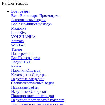
Каталог товаров
Все товары
Все - Все товары
Просмотреть
Алюминиевые лодки
Все Алюминиевые лодки
Малютка
Lord River
VOLZHANKA
Xstream
Windboat
Триера
Плавсредства
Все Плавсредства
Лодки ПВХ
Каяки
Плотики Ондатра
Катамараны Ондатра
Надувные байдарки
Стеклопластиковые лодки
Надувные рафты
Надувные SUP-доски
Полипропиленовые лодки
Надувной плот палатка polar bird
Лодочные моторы и аксессуары