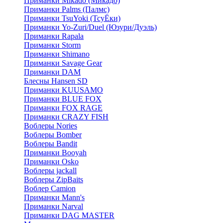
Приманки Mikado (Микадо)
Приманки Palms (Палмс)
Приманки TsuYoki (ТсуЁки)
Приманки Yo-Zuri/Duel (Юзури/Дуэль)
Приманки Rapala
Приманки Storm
Приманки Shimano
Приманки Savage Gear
Приманки DAM
Блесны Hansen SD
Приманки KUUSAMO
Приманки BLUE FOX
Приманки FOX RAGE
Приманки CRAZY FISH
Воблеры Nories
Воблеры Bomber
Воблеры Bandit
Приманки Booyah
Приманки Osko
Воблеры jackall
Воблеры ZipBaits
Воблер Camion
Приманки Mann's
Приманки Narval
Приманки DAG MASTER