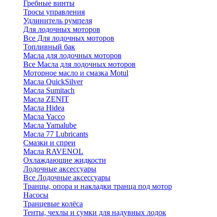
Гребные винты
Тросы управления
Удлинитель румпеля
Для лодочных моторов
Все Для лодочных моторов
Топливный бак
Масла для лодочных моторов
Все Масла для лодочных моторов
Моторное масло и смазка Motul
Масла QuickSilver
Масла Sumitach
Масла ZENIT
Масла Hidea
Масла Yacco
Масла Yamalube
Масла 77 Lubricants
Смазки и спреи
Масла RAVENOL
Охлаждающие жидкости
Лодочные аксессуары
Все Лодочные аксессуары
Транцы, опора и накладки транца под мотор
Насосы
Транцевые колёса
Тенты, чехлы и сумки для надувных лодок