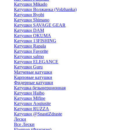
Катушки Mikado
Катушки Волжанка (Volzhanka)
Катушки Ryobi
Катушки Shimano
Катушки SAVAGE GEAR
Катушки DAM
Катушки OKUMA
Катушки 13FISHING
Катушки Rapala
Катушки Favorite
Катушки salmo
Катушки ELEGANCE
Катушки Guru
Матчевые катушки
Карповые катушки
Фидерные катушки
Катушка безынерционная
Катушки Haibo
Катушки Mifine
Катушки Aoqiusite
Катушки RUZZA
Катушки @SnastiZdraste
Лески
Все Лески
Flagman (Флагман)