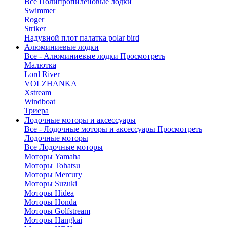
Все Полипропиленовые лодки
Swimmer
Roger
Striker
Надувной плот палатка polar bird
Алюминиевые лодки
Все - Алюминиевые лодки
Просмотреть
Малютка
Lord River
VOLZHANKA
Xstream
Windboat
Триера
Лодочные моторы и аксессуары
Все - Лодочные моторы и аксессуары
Просмотреть
Лодочные моторы
Все Лодочные моторы
Моторы Yamaha
Моторы Tohatsu
Моторы Mercury
Моторы Suzuki
Моторы Hidea
Моторы Honda
Моторы Golfstream
Моторы Hangkai