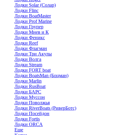
Лодки Solar (Солар)
Лодки Flinc
Лодки BoatMaster
Лодки Prof Marine
Лодки Групер
Лодки Мнев и К
Лодки Феникс
Лодки Reef
Лодки Флагман
Лодки Три Акулы
Лодки Волга
Лодки Stream
Лодки FORT boat
Лодки BoatsMan (Боцман)
Лодки Marlin
Лодки RusBoat
Лодки БАРС
Лодки Муссон
Лодки Поволжья
Лодки RiverBoats (РиверБотс)
Лодки Посейдон
Лодки Fortis
Лодки ORCA
Еще