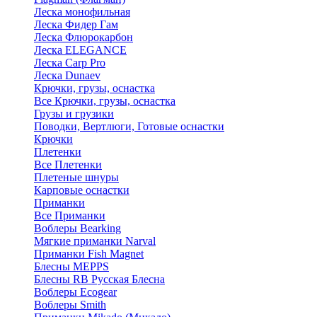
Леска монофильная
Леска Фидер Гам
Леска Флюрокарбон
Леска ELEGANCE
Леска Carp Pro
Леска Dunaev
Крючки, грузы, оснастка
Все Крючки, грузы, оснастка
Грузы и грузики
Поводки, Вертлюги, Готовые оснастки
Крючки
Плетенки
Все Плетенки
Плетеные шнуры
Карповые оснастки
Приманки
Все Приманки
Воблеры Bearking
Мягкие приманки Narval
Приманки Fish Magnet
Блесны MEPPS
Блесны RB Русская Блесна
Воблеры Ecogear
Воблеры Smith