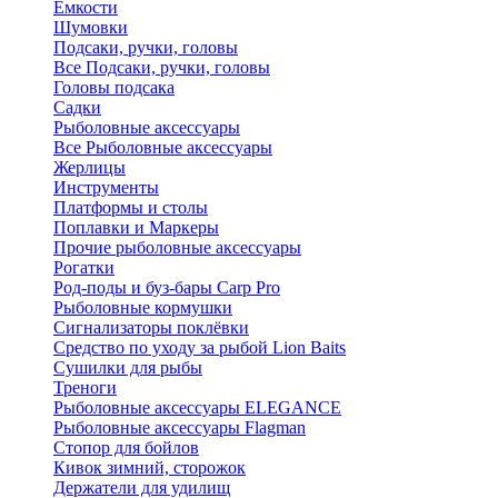
Ёмкости
Шумовки
Подсаки, ручки, головы
Все Подсаки, ручки, головы
Головы подсака
Садки
Рыболовные аксессуары
Все Рыболовные аксессуары
Жерлицы
Инструменты
Платформы и столы
Поплавки и Маркеры
Прочие рыболовные аксессуары
Рогатки
Род-поды и буз-бары Carp Pro
Рыболовные кормушки
Сигнализаторы поклёвки
Средство по уходу за рыбой Lion Baits
Сушилки для рыбы
Треноги
Рыболовные аксессуары ELEGANCE
Рыболовные аксессуары Flagman
Стопор для бойлов
Кивок зимний, сторожок
Держатели для удилищ