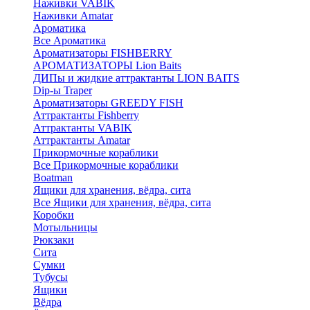
Наживки VABIK
Наживки Amatar
Ароматика
Все Ароматика
Ароматизаторы FISHBERRY
АРОМАТИЗАТОРЫ Lion Baits
ДИПы и жидкие аттрактанты LION BAITS
Dip-ы Traper
Ароматизаторы GREEDY FISH
Аттрактанты Fishberry
Аттрактанты VABIK
Аттрактанты Amatar
Прикормочные кораблики
Все Прикормочные кораблики
Boatman
Ящики для хранения, вёдра, сита
Все Ящики для хранения, вёдра, сита
Коробки
Мотыльницы
Рюкзаки
Сита
Сумки
Тубусы
Ящики
Вёдра