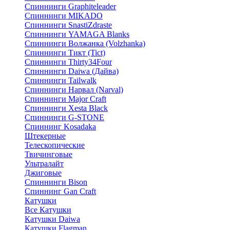
Спиннинги Graphiteleader
Спиннинги MIKADO
Спиннинги SnastiZdraste
Спиннинги YAMAGA Blanks
Спиннинги Волжанка (Volzhanka)
Спиннинги Тикт (Tict)
Спиннинги Thirty34Four
Спиннинги Daiwa (Дайва)
Спиннинги Tailwalk
Спиннинги Нарвал (Narval)
Спиннинги Major Craft
Спиннинги Xesta Black
Спиннинги G-STONE
Спиннинг Kosadaka
Штекерные
Телескопические
Твичинговые
Ультралайт
Джиговые
Спиннинги Bison
Спиннинг Gan Craft
Катушки
Все Катушки
Катушки Daiwa
Катушки Flagman