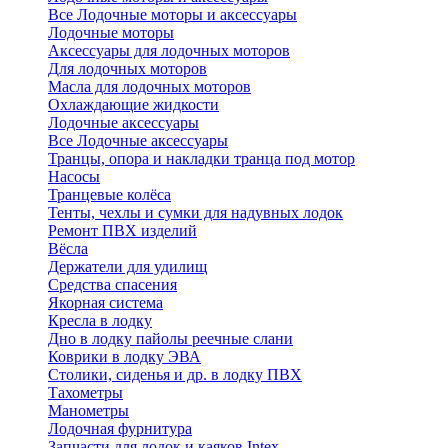
Все Лодочные моторы и аксессуары
Лодочные моторы
Аксессуары для лодочных моторов
Для лодочных моторов
Масла для лодочных моторов
Охлаждающие жидкости
Лодочные аксессуары
Все Лодочные аксессуары
Транцы, опора и накладки транца под мотор
Насосы
Транцевые колёса
Тенты, чехлы и сумки для надувных лодок
Ремонт ПВХ изделий
Вёсла
Держатели для удилищ
Средства спасения
Якорная система
Кресла в лодку
Дно в лодку пайолы реечные слани
Коврики в лодку ЭВА
Столики, сиденья и др. в лодку ПВХ
Тахометры
Манометры
Лодочная фурнитура
Запчасти для лодок и каяков Intex