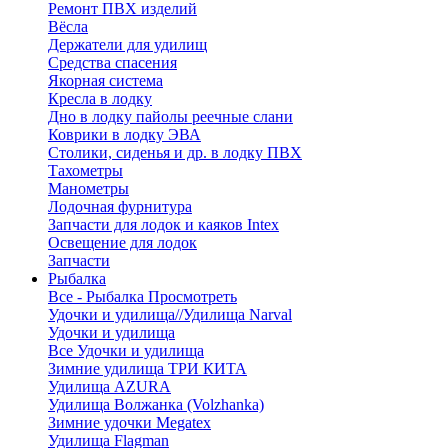
Ремонт ПВХ изделий
Вёсла
Держатели для удилищ
Средства спасения
Якорная система
Кресла в лодку
Дно в лодку пайолы реечные слани
Коврики в лодку ЭВА
Столики, сиденья и др. в лодку ПВХ
Тахометры
Манометры
Лодочная фурнитура
Запчасти для лодок и каяков Intex
Освещение для лодок
Запчасти
Рыбалка
Все - Рыбалка
Просмотреть
Удочки и удилища//Удилища Narval
Удочки и удилища
Все Удочки и удилища
Зимние удилища ТРИ КИТА
Удилища AZURA
Удилища Волжанка (Volzhanka)
Зимние удочки Megatex
Удилища Flagman