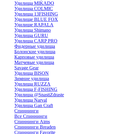
Удилища MIKADO
Удилища COLMIC
Удилища 13FISHING
Удилище BLUE FOX
Удилище RAPALA
Удилища Shimano
Удилища GURU
Удилища CARP PRO
Фидерные удилища
Болонские удилища
Карповые удилища
Матчевые удилища
Savage Gear
Удилища BISON
Зимние удилища
Удилища RUZZA
Удилища F-FISHING
Удилища @SnastiZdraste
Удилища Narval
Удилища Gan Craft
Спиннинги
Все Спиннинги
Спиннинги Aims
Спиннинги Breaden
Спиннинги Favorite