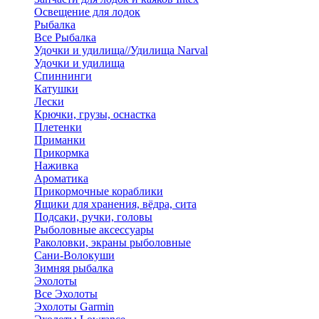
Освещение для лодок
Рыбалка
Все Рыбалка
Удочки и удилища//Удилища Narval
Удочки и удилища
Спиннинги
Катушки
Лески
Крючки, грузы, оснастка
Плетенки
Приманки
Прикормка
Наживка
Ароматика
Прикормочные кораблики
Ящики для хранения, вёдра, сита
Подсаки, ручки, головы
Рыболовные аксессуары
Раколовки, экраны рыболовные
Сани-Волокуши
Зимняя рыбалка
Эхолоты
Все Эхолоты
Эхолоты Garmin