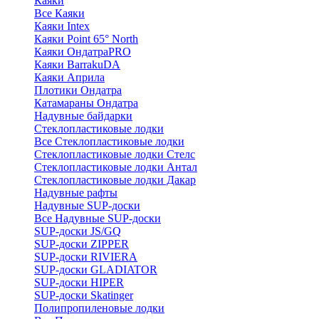
Каяки
Все Каяки
Каяки Intex
Каяки Point 65° North
Каяки ОндатраPRO
Каяки BarrakuDA
Каяки Априла
Плотики Ондатра
Катамараны Ондатра
Надувные байдарки
Стеклопластиковые лодки
Все Стеклопластиковые лодки
Стеклопластиковые лодки Стелс
Стеклопластиковые лодки Антал
Стеклопластиковые лодки Дакар
Надувные рафты
Надувные SUP-доски
Все Надувные SUP-доски
SUP-доски JS/GQ
SUP-доски ZIPPER
SUP-доски RIVIERA
SUP-доски GLADIATOR
SUP-доски HIPER
SUP-доски Skatinger
Полипропиленовые лодки