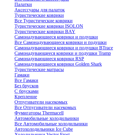
Палатки
Аксессуары для палаток
Туристические коврики
Все Туристические коврики
Туристические коврики ISOLON
Туристические коврики BAY
Самонадувающиеся коврики и подушки
Все Самонадувающиеся коврики и подушки
Самонадувающиеся коврики и подушки BTrace
Самонадувающееся коврики и подушки Tramp
Самонадувающиеся коврики RSP
Самонадувающиеся коврики Golden Shark
Туристические матрасы
Гамаки
Все Гамаки
Без брусков
С брусками
Крепление
Отпугиватели насекомых
Все Отпугиватели насекомых
Фумигаторы Thermacell
Автомобильные холодильники
Все Автомобильные холодильники
Автохолодильники Ice Cube
Холодильники Vector Frost