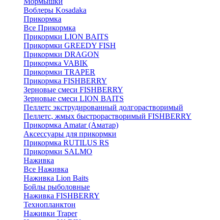
Мормышки
Воблеры Kosadaka
Прикормка
Все Прикормка
Прикормки LION BAITS
Прикормки GREEDY FISH
Прикормки DRAGON
Прикормка VABIK
Прикормки TRAPER
Прикормка FISHBERRY
Зерновые смеси FISHBERRY
Зерновые смеси LION BAITS
Пеллетс экструдированный долгорастворимый
Пеллетс, жмых быстрорастворимый FISHBERRY
Прикормка Amatar (Аматар)
Аксессуары для прикормки
Прикормка RUTILUS RS
Прикормки SALMO
Наживка
Все Наживка
Наживка Lion Baits
Бойлы рыболовные
Наживка FISHBERRY
Технопланктон
Наживки Traper