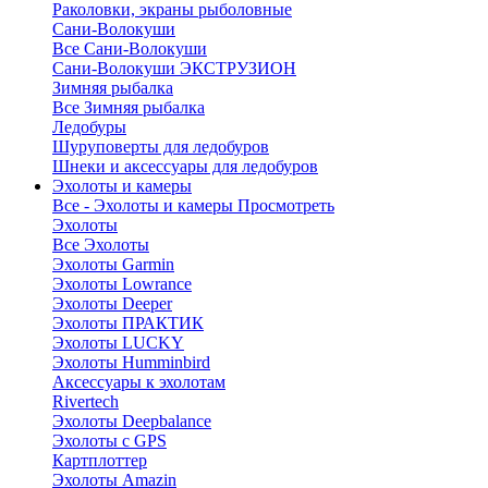
Раколовки, экраны рыболовные
Сани-Волокуши
Все Сани-Волокуши
Сани-Волокуши ЭКСТРУЗИОН
Зимняя рыбалка
Все Зимняя рыбалка
Ледобуры
Шуруповерты для ледобуров
Шнеки и аксессуары для ледобуров
Эхолоты и камеры
Все - Эхолоты и камеры
Просмотреть
Эхолоты
Все Эхолоты
Эхолоты Garmin
Эхолоты Lowrance
Эхолоты Deeper
Эхолоты ПРАКТИК
Эхолоты LUCKY
Эхолоты Humminbird
Аксессуары к эхолотам
Rivertech
Эхолоты Deepbalance
Эхолоты с GPS
Картплоттер
Эхолоты Amazin