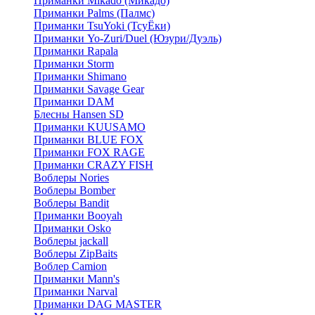
Приманки Mikado (Микадо)
Приманки Palms (Палмс)
Приманки TsuYoki (ТсуЁки)
Приманки Yo-Zuri/Duel (Юзури/Дуэль)
Приманки Rapala
Приманки Storm
Приманки Shimano
Приманки Savage Gear
Приманки DAM
Блесны Hansen SD
Приманки KUUSAMO
Приманки BLUE FOX
Приманки FOX RAGE
Приманки CRAZY FISH
Воблеры Nories
Воблеры Bomber
Воблеры Bandit
Приманки Booyah
Приманки Osko
Воблеры jackall
Воблеры ZipBaits
Воблер Camion
Приманки Mann's
Приманки Narval
Приманки DAG MASTER