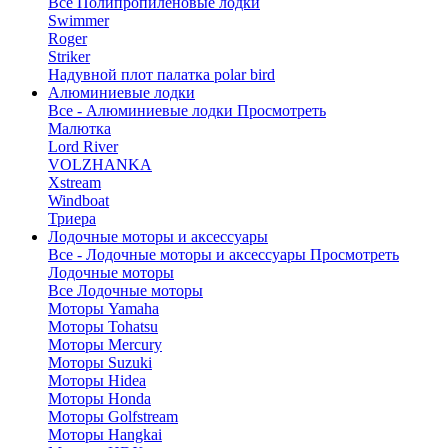
Все Полипропиленовые лодки
Swimmer
Roger
Striker
Надувной плот палатка polar bird
Алюминиевые лодки
Все - Алюминиевые лодки
Просмотреть
Малютка
Lord River
VOLZHANKA
Xstream
Windboat
Триера
Лодочные моторы и аксессуары
Все - Лодочные моторы и аксессуары
Просмотреть
Лодочные моторы
Все Лодочные моторы
Моторы Yamaha
Моторы Tohatsu
Моторы Mercury
Моторы Suzuki
Моторы Hidea
Моторы Honda
Моторы Golfstream
Моторы Hangkai