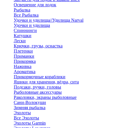
Освещение для лодок
Рыбалка
Все Рыбалка
Удочки и удилища//Удилища Narval
Удочки и удилища
Спиннинги
Катушки
Лески
Крючки, грузы, оснастка
Плетенки
Приманки
Прикормка
Наживка
Ароматика
Прикормочные кораблики
Ящики для хранения, вёдра, сита
Подсаки, ручки, головы
Рыболовные аксессуары
Раколовки, экраны рыболовные
Сани-Волокуши
Зимняя рыбалка
Эхолоты
Все Эхолоты
Эхолоты Garmin