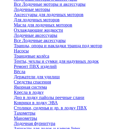
Все Лодочные моторы и аксессуары
Лодочные моторы
Аксессуары для лодочных моторов
Для лодочных моторов
Масла для лодочных моторов
Охлаждающие жидкости
Лодочные аксессуары
Все Лодочные аксессуары
Транцы, опора и накладки транца под мотор
Насосы
Транцевые колёса
Тенты, чехлы и сумки для надувных лодок
Ремонт ПВХ изделий
Вёсла
Держатели для удилищ
Средства спасения
Якорная система
Кресла в лодку
Дно в лодку пайолы реечные слани
Коврики в лодку ЭВА
Столики, сиденья и др. в лодку ПВХ
Тахометры
Манометры
Лодочная фурнитура
Запчасти для лодок и каяков Intex