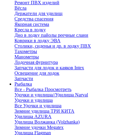
Ремонт ПВХ изделий
Вёсла
Держатели для удилищ
Средства спасения
Якорная система
Кресла в лодку
Дно в лодку пайолы реечные слани
Коврики в лодку ЭВА
Столики, сиденья и др. в лодку ПВХ
Тахометры
Манометры
Лодочная фурнитура
Запчасти для лодок и каяков Intex
Освещение для лодок
Запчасти
Рыбалка
Все - Рыбалка
Просмотреть
Удочки и удилища//Удилища Narval
Удочки и удилища
Все Удочки и удилища
Зимние удилища ТРИ КИТА
Удилища AZURA
Удилища Волжанка (Volzhanka)
Зимние удочки Megatex
Удилища Flagman