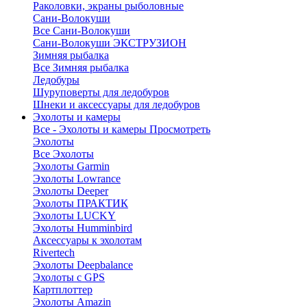
Раколовки, экраны рыболовные
Сани-Волокуши
Все Сани-Волокуши
Сани-Волокуши ЭКСТРУЗИОН
Зимняя рыбалка
Все Зимняя рыбалка
Ледобуры
Шуруповерты для ледобуров
Шнеки и аксессуары для ледобуров
Эхолоты и камеры
Все - Эхолоты и камеры
Просмотреть
Эхолоты
Все Эхолоты
Эхолоты Garmin
Эхолоты Lowrance
Эхолоты Deeper
Эхолоты ПРАКТИК
Эхолоты LUCKY
Эхолоты Humminbird
Аксессуары к эхолотам
Rivertech
Эхолоты Deepbalance
Эхолоты с GPS
Картплоттер
Эхолоты Amazin