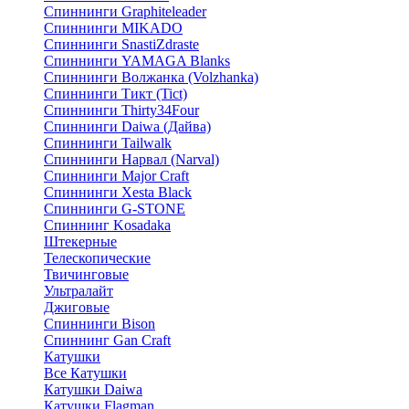
Спиннинги Graphiteleader
Спиннинги MIKADO
Спиннинги SnastiZdraste
Спиннинги YAMAGA Blanks
Спиннинги Волжанка (Volzhanka)
Спиннинги Тикт (Tict)
Спиннинги Thirty34Four
Спиннинги Daiwa (Дайва)
Спиннинги Tailwalk
Спиннинги Нарвал (Narval)
Спиннинги Major Craft
Спиннинги Xesta Black
Спиннинги G-STONE
Спиннинг Kosadaka
Штекерные
Телескопические
Твичинговые
Ультралайт
Джиговые
Спиннинги Bison
Спиннинг Gan Craft
Катушки
Все Катушки
Катушки Daiwa
Катушки Flagman