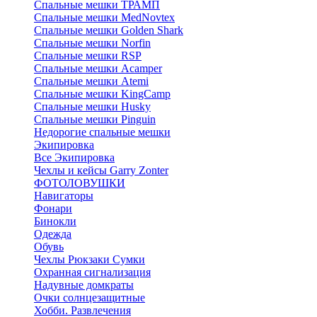
Спальные мешки ТРАМП
Cпальные мешки MedNovtex
Спальные мешки Golden Shark
Спальные мешки Norfin
Спальные мешки RSP
Спальные мешки Acamper
Спальные мешки Atemi
Спальные мешки KingCamp
Спальные мешки Husky
Спальные мешки Pinguin
Недорогие спальные мешки
Экипировка
Все Экипировка
Чехлы и кейсы Garry Zonter
ФОТОЛОВУШКИ
Навигаторы
Фонари
Бинокли
Одежда
Обувь
Чехлы Рюкзаки Сумки
Охранная сигнализация
Надувные домкраты
Очки солнцезащитные
Хобби. Развлечения