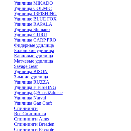
Удилища MIKADO
Удилища COLMIC
Удилища 13FISHING
Удилище BLUE FOX
Удилище RAPALA
Удилища Shimano
Удилища GURU
Удилища CARP PRO
Фидерные удилища
Болонские удилища
Карповые удилища
Матчевые удилища
Savage Gear
Удилища BISON
Зимние удилища
Удилища RUZZA
Удилища F-FISHING
Удилища @SnastiZdraste
Удилища Narval
Удилища Gan Craft
Спиннинги
Все Спиннинги
Спиннинги Aims
Спиннинги Breaden
Спиннинги Favorite