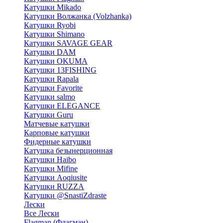
Катушки Mikado
Катушки Волжанка (Volzhanka)
Катушки Ryobi
Катушки Shimano
Катушки SAVAGE GEAR
Катушки DAM
Катушки OKUMA
Катушки 13FISHING
Катушки Rapala
Катушки Favorite
Катушки salmo
Катушки ELEGANCE
Катушки Guru
Матчевые катушки
Карповые катушки
Фидерные катушки
Катушка безынерционная
Катушки Haibo
Катушки Mifine
Катушки Aoqiusite
Катушки RUZZA
Катушки @SnastiZdraste
Лески
Все Лески
Flagman (Флагман)