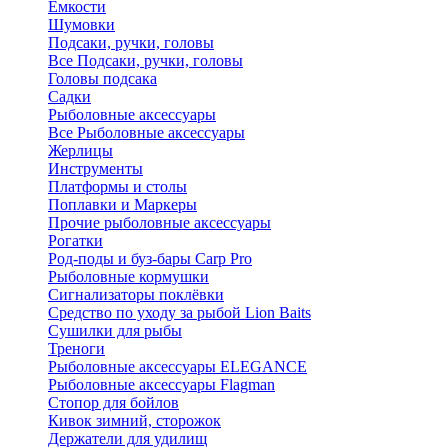
Ёмкости
Шумовки
Подсаки, ручки, головы
Все Подсаки, ручки, головы
Головы подсака
Садки
Рыболовные аксессуары
Все Рыболовные аксессуары
Жерлицы
Инструменты
Платформы и столы
Поплавки и Маркеры
Прочие рыболовные аксессуары
Рогатки
Род-поды и буз-бары Carp Pro
Рыболовные кормушки
Сигнализаторы поклёвки
Средство по уходу за рыбой Lion Baits
Сушилки для рыбы
Треноги
Рыболовные аксессуары ELEGANCE
Рыболовные аксессуары Flagman
Стопор для бойлов
Кивок зимний, сторожок
Держатели для удилищ