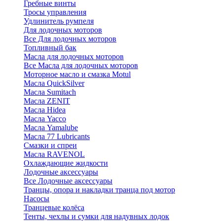
Гребные винты
Тросы управления
Удлинитель румпеля
Для лодочных моторов
Все Для лодочных моторов
Топливный бак
Масла для лодочных моторов
Все Масла для лодочных моторов
Моторное масло и смазка Motul
Масла QuickSilver
Масла Sumitach
Масла ZENIT
Масла Hidea
Масла Yacco
Масла Yamalube
Масла 77 Lubricants
Смазки и спреи
Масла RAVENOL
Охлаждающие жидкости
Лодочные аксессуары
Все Лодочные аксессуары
Транцы, опора и накладки транца под мотор
Насосы
Транцевые колёса
Тенты, чехлы и сумки для надувных лодок