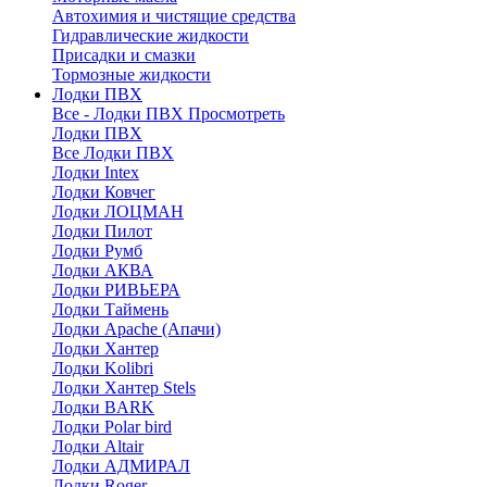
Автохимия и чистящие средства
Гидравлические жидкости
Присадки и смазки
Тормозные жидкости
Лодки ПВХ
Все - Лодки ПВХ
Просмотреть
Лодки ПВХ
Все Лодки ПВХ
Лодки Intex
Лодки Ковчег
Лодки ЛОЦМАН
Лодки Пилот
Лодки Румб
Лодки АКВА
Лодки РИВЬЕРА
Лодки Таймень
Лодки Apache (Апачи)
Лодки Хантер
Лодки Kolibri
Лодки Хантер Stels
Лодки BARK
Лодки Polar bird
Лодки Altair
Лодки АДМИРАЛ
Лодки Roger