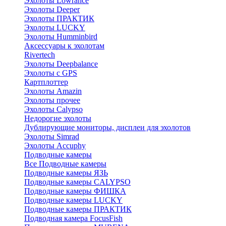
Эхолоты Lowrance
Эхолоты Deeper
Эхолоты ПРАКТИК
Эхолоты LUCKY
Эхолоты Humminbird
Аксессуары к эхолотам
Rivertech
Эхолоты Deepbalance
Эхолоты с GPS
Картплоттер
Эхолоты Amazin
Эхолоты прочее
Эхолоты Calypso
Недорогие эхолоты
Дублирующие мониторы, дисплеи для эхолотов
Эхолоты Simrad
Эхолоты Accuphy
Подводные камеры
Все Подводные камеры
Подводные камеры ЯЗЬ
Подводные камеры CALYPSO
Подводные камеры ФИШКА
Подводные камеры LUCKY
Подводные камеры ПРАКТИК
Подводная камера FocusFish