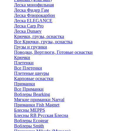
Леска монофильная
Леска Фидер Гам
Леска Флюрокарбон
Леска ELEGANCE
Леска Carp Pro
Леска Dunaev
Крючки, грузы, оснастка
Все Крючки, грузы, оснастка
Грузы и грузики
Поводки, Вертлюги, Готовые оснастки
Крючки
Плетенки
Все Плетенки
Плетеные шнуры
Карповые оснастки
Приманки
Все Приманки
Воблеры Bearking
Мягкие приманки Narval
Приманки Fish Magnet
Блесны MEPPS
Блесны RB Русская Блесна
Воблеры Ecogear
Воблеры Smith