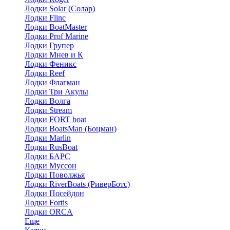
Лодки Solar (Солар)
Лодки Flinc
Лодки BoatMaster
Лодки Prof Marine
Лодки Групер
Лодки Мнев и К
Лодки Феникс
Лодки Reef
Лодки Флагман
Лодки Три Акулы
Лодки Волга
Лодки Stream
Лодки FORT boat
Лодки BoatsMan (Боцман)
Лодки Marlin
Лодки RusBoat
Лодки БАРС
Лодки Муссон
Лодки Поволжья
Лодки RiverBoats (РиверБотс)
Лодки Посейдон
Лодки Fortis
Лодки ORCA
Еще