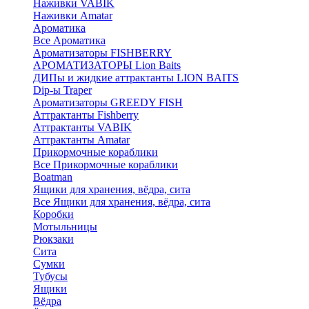
Наживки VABIK
Наживки Amatar
Ароматика
Все Ароматика
Ароматизаторы FISHBERRY
АРОМАТИЗАТОРЫ Lion Baits
ДИПы и жидкие аттрактанты LION BAITS
Dip-ы Traper
Ароматизаторы GREEDY FISH
Аттрактанты Fishberry
Аттрактанты VABIK
Аттрактанты Amatar
Прикормочные кораблики
Все Прикормочные кораблики
Boatman
Ящики для хранения, вёдра, сита
Все Ящики для хранения, вёдра, сита
Коробки
Мотыльницы
Рюкзаки
Сита
Сумки
Тубусы
Ящики
Вёдра