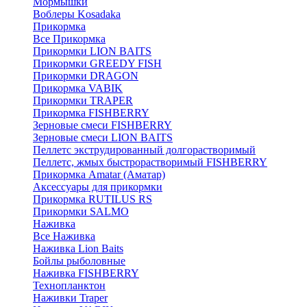
Мормышки
Воблеры Kosadaka
Прикормка
Все Прикормка
Прикормки LION BAITS
Прикормки GREEDY FISH
Прикормки DRAGON
Прикормка VABIK
Прикормки TRAPER
Прикормка FISHBERRY
Зерновые смеси FISHBERRY
Зерновые смеси LION BAITS
Пеллетс экструдированный долгорастворимый
Пеллетс, жмых быстрорастворимый FISHBERRY
Прикормка Amatar (Аматар)
Аксессуары для прикормки
Прикормка RUTILUS RS
Прикормки SALMO
Наживка
Все Наживка
Наживка Lion Baits
Бойлы рыболовные
Наживка FISHBERRY
Технопланктон
Наживки Traper