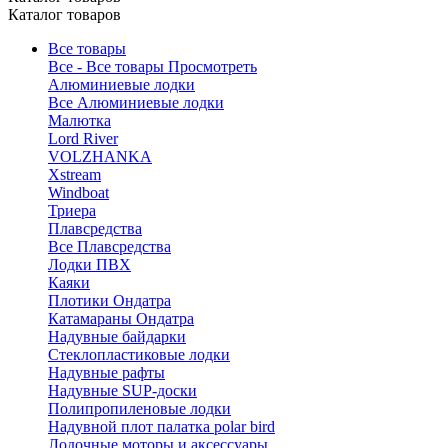
Каталог товаров
Все товары
Все - Все товары
Просмотреть
Алюминиевые лодки
Все Алюминиевые лодки
Малютка
Lord River
VOLZHANKA
Xstream
Windboat
Триера
Плавсредства
Все Плавсредства
Лодки ПВХ
Каяки
Плотики Ондатра
Катамараны Ондатра
Надувные байдарки
Стеклопластиковые лодки
Надувные рафты
Надувные SUP-доски
Полипропиленовые лодки
Надувной плот палатка polar bird
Лодочные моторы и аксессуары