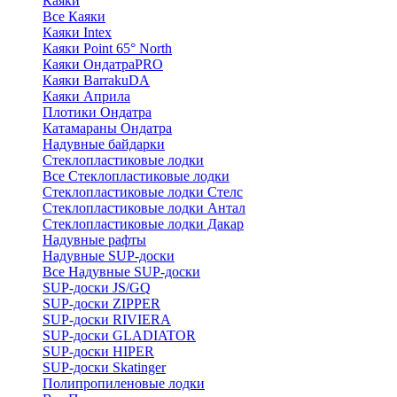
Каяки
Все Каяки
Каяки Intex
Каяки Point 65° North
Каяки ОндатраPRO
Каяки BarrakuDA
Каяки Априла
Плотики Ондатра
Катамараны Ондатра
Надувные байдарки
Стеклопластиковые лодки
Все Стеклопластиковые лодки
Стеклопластиковые лодки Стелс
Стеклопластиковые лодки Антал
Стеклопластиковые лодки Дакар
Надувные рафты
Надувные SUP-доски
Все Надувные SUP-доски
SUP-доски JS/GQ
SUP-доски ZIPPER
SUP-доски RIVIERA
SUP-доски GLADIATOR
SUP-доски HIPER
SUP-доски Skatinger
Полипропиленовые лодки