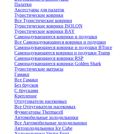
Палатки
Аксессуары для палаток
Туристические коврики
Все Туристические коврики
Туристические коврики ISOLON
Туристические коврики BAY
Самонадувающиеся коврики и подушки
Все Самонадувающиеся коврики и подушки
Самонадувающиеся коврики и подушки BTrace
Самонадувающееся коврики и подушки Tramp
Самонадувающиеся коврики RSP
Самонадувающиеся коврики Golden Shark
Туристические матрасы
Гамаки
Все Гамаки
Без брусков
С брусками
Крепление
Отпугиватели насекомых
Все Отпугиватели насекомых
Фумигаторы Thermacell
Автомобильные холодильники
Все Автомобильные холодильники
Автохолодильники Ice Cube
Холодильники Vector Frost