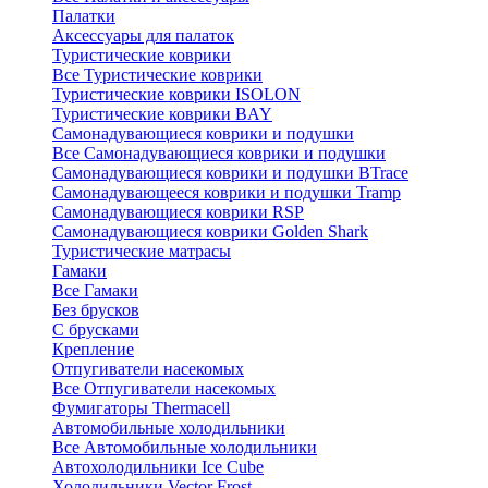
Палатки
Аксессуары для палаток
Туристические коврики
Все Туристические коврики
Туристические коврики ISOLON
Туристические коврики BAY
Самонадувающиеся коврики и подушки
Все Самонадувающиеся коврики и подушки
Самонадувающиеся коврики и подушки BTrace
Самонадувающееся коврики и подушки Tramp
Самонадувающиеся коврики RSP
Самонадувающиеся коврики Golden Shark
Туристические матрасы
Гамаки
Все Гамаки
Без брусков
С брусками
Крепление
Отпугиватели насекомых
Все Отпугиватели насекомых
Фумигаторы Thermacell
Автомобильные холодильники
Все Автомобильные холодильники
Автохолодильники Ice Cube
Холодильники Vector Frost