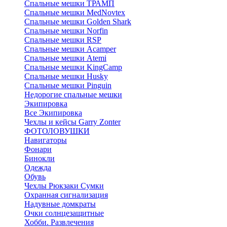
Спальные мешки ТРАМП
Cпальные мешки MedNovtex
Спальные мешки Golden Shark
Спальные мешки Norfin
Спальные мешки RSP
Спальные мешки Acamper
Спальные мешки Atemi
Спальные мешки KingCamp
Спальные мешки Husky
Спальные мешки Pinguin
Недорогие спальные мешки
Экипировка
Все Экипировка
Чехлы и кейсы Garry Zonter
ФОТОЛОВУШКИ
Навигаторы
Фонари
Бинокли
Одежда
Обувь
Чехлы Рюкзаки Сумки
Охранная сигнализация
Надувные домкраты
Очки солнцезащитные
Хобби. Развлечения