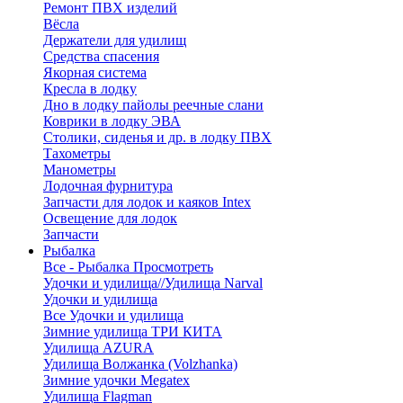
Ремонт ПВХ изделий
Вёсла
Держатели для удилищ
Средства спасения
Якорная система
Кресла в лодку
Дно в лодку пайолы реечные слани
Коврики в лодку ЭВА
Столики, сиденья и др. в лодку ПВХ
Тахометры
Манометры
Лодочная фурнитура
Запчасти для лодок и каяков Intex
Освещение для лодок
Запчасти
Рыбалка
Все - Рыбалка
Просмотреть
Удочки и удилища//Удилища Narval
Удочки и удилища
Все Удочки и удилища
Зимние удилища ТРИ КИТА
Удилища AZURA
Удилища Волжанка (Volzhanka)
Зимние удочки Megatex
Удилища Flagman