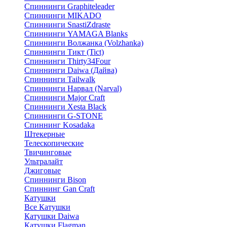
Спиннинги Graphiteleader
Спиннинги MIKADO
Спиннинги SnastiZdraste
Спиннинги YAMAGA Blanks
Спиннинги Волжанка (Volzhanka)
Спиннинги Тикт (Tict)
Спиннинги Thirty34Four
Спиннинги Daiwa (Дайва)
Спиннинги Tailwalk
Спиннинги Нарвал (Narval)
Спиннинги Major Craft
Спиннинги Xesta Black
Спиннинги G-STONE
Спиннинг Kosadaka
Штекерные
Телескопические
Твичинговые
Ультралайт
Джиговые
Спиннинги Bison
Спиннинг Gan Craft
Катушки
Все Катушки
Катушки Daiwa
Катушки Flagman