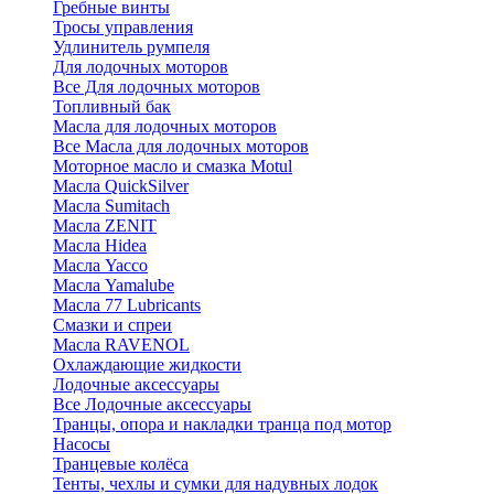
Гребные винты
Тросы управления
Удлинитель румпеля
Для лодочных моторов
Все Для лодочных моторов
Топливный бак
Масла для лодочных моторов
Все Масла для лодочных моторов
Моторное масло и смазка Motul
Масла QuickSilver
Масла Sumitach
Масла ZENIT
Масла Hidea
Масла Yacco
Масла Yamalube
Масла 77 Lubricants
Смазки и спреи
Масла RAVENOL
Охлаждающие жидкости
Лодочные аксессуары
Все Лодочные аксессуары
Транцы, опора и накладки транца под мотор
Насосы
Транцевые колёса
Тенты, чехлы и сумки для надувных лодок