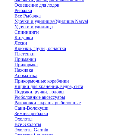
Освещение для лодок
Рыбалка
Все Рыбалка
Удочки и удилища//Удилища Narval
Удочки и удилища
Спиннинги
Катушки
Лески
Крючки, грузы, оснастка
Плетенки
Приманки
Прикормка
Наживка
Ароматика
Прикормочные кораблики
Ящики для хранения, вёдра, сита
Подсаки, ручки, головы
Рыболовные аксессуары
Раколовки, экраны рыболовные
Сани-Волокуши
Зимняя рыбалка
Эхолоты
Все Эхолоты
Эхолоты Garmin