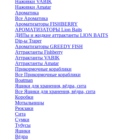
Наживки VABIK
Наживки Amatar
Ароматика
Все Ароматика
Ароматизаторы FISHBERRY
АРОМАТИЗАТОРЫ Lion Baits
ДИПы и жидкие аттрактанты LION BAITS
Dip-ы Traper
Ароматизаторы GREEDY FISH
Аттрактанты Fishberry
Аттрактанты VABIK
Аттрактанты Amatar
Прикормочные кораблики
Все Прикормочные кораблики
Boatman
Ящики для хранения, вёдра, сита
Все Ящики для хранения, вёдра, сита
Коробки
Мотыльницы
Рюкзаки
Сита
Сумки
Тубусы
Ящики
Вёдра