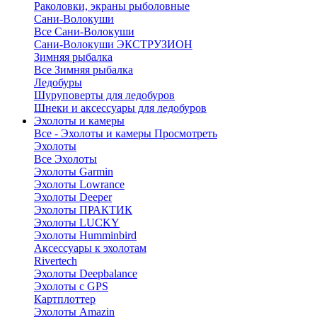
Раколовки, экраны рыболовные
Сани-Волокуши
Все Сани-Волокуши
Сани-Волокуши ЭКСТРУЗИОН
Зимняя рыбалка
Все Зимняя рыбалка
Ледобуры
Шуруповерты для ледобуров
Шнеки и аксессуары для ледобуров
Эхолоты и камеры
Все - Эхолоты и камеры
Просмотреть
Эхолоты
Все Эхолоты
Эхолоты Garmin
Эхолоты Lowrance
Эхолоты Deeper
Эхолоты ПРАКТИК
Эхолоты LUCKY
Эхолоты Humminbird
Аксессуары к эхолотам
Rivertech
Эхолоты Deepbalance
Эхолоты с GPS
Картплоттер
Эхолоты Amazin