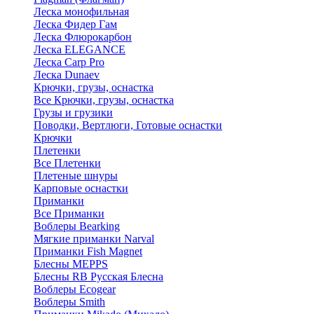
Леска монофильная
Леска Фидер Гам
Леска Флюрокарбон
Леска ELEGANCE
Леска Carp Pro
Леска Dunaev
Крючки, грузы, оснастка
Все Крючки, грузы, оснастка
Грузы и грузики
Поводки, Вертлюги, Готовые оснастки
Крючки
Плетенки
Все Плетенки
Плетеные шнуры
Карповые оснастки
Приманки
Все Приманки
Воблеры Bearking
Мягкие приманки Narval
Приманки Fish Magnet
Блесны MEPPS
Блесны RB Русская Блесна
Воблеры Ecogear
Воблеры Smith