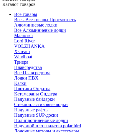
Каталог товаров
Все товары
Все - Все товары
Просмотреть
Алюминиевые лодки
Все Алюминиевые лодки
Малютка
Lord River
VOLZHANKA
Xstream
Windboat
Триера
Плавсредства
Все Плавсредства
Лодки ПВХ
Каяки
Плотики Ондатра
Катамараны Ондатра
Надувные байдарки
Стеклопластиковые лодки
Надувные рафты
Надувные SUP-доски
Полипропиленовые лодки
Надувной плот палатка polar bird
Лодочные моторы и аксессуары