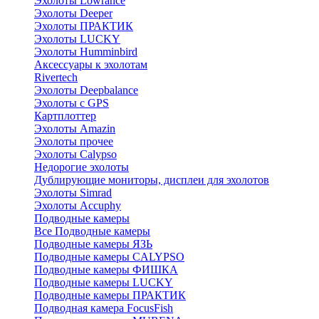
Эхолоты Lowrance
Эхолоты Deeper
Эхолоты ПРАКТИК
Эхолоты LUCKY
Эхолоты Humminbird
Аксессуары к эхолотам
Rivertech
Эхолоты Deepbalance
Эхолоты с GPS
Картплоттер
Эхолоты Amazin
Эхолоты прочее
Эхолоты Calypso
Недорогие эхолоты
Дублирующие мониторы, дисплеи для эхолотов
Эхолоты Simrad
Эхолоты Accuphy
Подводные камеры
Все Подводные камеры
Подводные камеры ЯЗЬ
Подводные камеры CALYPSO
Подводные камеры ФИШКА
Подводные камеры LUCKY
Подводные камеры ПРАКТИК
Подводная камера FocusFish