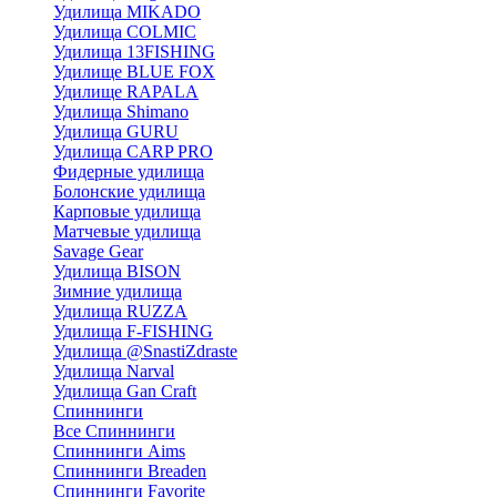
Удилища MIKADO
Удилища COLMIC
Удилища 13FISHING
Удилище BLUE FOX
Удилище RAPALA
Удилища Shimano
Удилища GURU
Удилища CARP PRO
Фидерные удилища
Болонские удилища
Карповые удилища
Матчевые удилища
Savage Gear
Удилища BISON
Зимние удилища
Удилища RUZZA
Удилища F-FISHING
Удилища @SnastiZdraste
Удилища Narval
Удилища Gan Craft
Спиннинги
Все Спиннинги
Спиннинги Aims
Спиннинги Breaden
Спиннинги Favorite