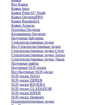
Каяки
Все Каяки
Каяки Intex
Каяки Point 65° North
Каяки ОндатраPRO
Каяки BarrakuDA
Каяки Априла
Плотики Ондатра
Катамараны Ондатра
Надувные байдарки
Стеклопластиковые лодки
Все Стеклопластиковые лодки
Стеклопластиковые лодки Стелс
Стеклопластиковые лодки Антал
Стеклопластиковые лодки Дакар
Надувные рафты
Надувные SUP-доски
Все Надувные SUP-доски
SUP-доски JS/GQ
SUP-доски ZIPPER
SUP-доски RIVIERA
SUP-доски GLADIATOR
SUP-доски HIPER
SUP-доски Skatinger
Полипропиленовые лодки