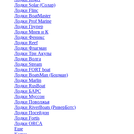
Лодки Solar (Солар)
Лодки Flinc
Лодки BoatMaster
Лодки Prof Marine
Лодки Групер
Лодки Мнев и К
Лодки Феникс
Лодки Reef
Лодки Флагман
Лодки Три Акулы
Лодки Волга
Лодки Stream
Лодки FORT boat
Лодки BoatsMan (Боцман)
Лодки Marlin
Лодки RusBoat
Лодки БАРС
Лодки Муссон
Лодки Поволжья
Лодки RiverBoats (РиверБотс)
Лодки Посейдон
Лодки Fortis
Лодки ORCA
Еще