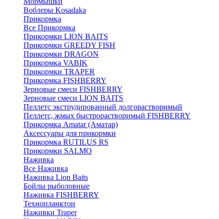
Мормышки
Воблеры Kosadaka
Прикормка
Все Прикормка
Прикормки LION BAITS
Прикормки GREEDY FISH
Прикормки DRAGON
Прикормка VABIK
Прикормки TRAPER
Прикормка FISHBERRY
Зерновые смеси FISHBERRY
Зерновые смеси LION BAITS
Пеллетс экструдированный долгорастворимый
Пеллетс, жмых быстрорастворимый FISHBERRY
Прикормка Amatar (Аматар)
Аксессуары для прикормки
Прикормка RUTILUS RS
Прикормки SALMO
Наживка
Все Наживка
Наживка Lion Baits
Бойлы рыболовные
Наживка FISHBERRY
Технопланктон
Наживки Traper