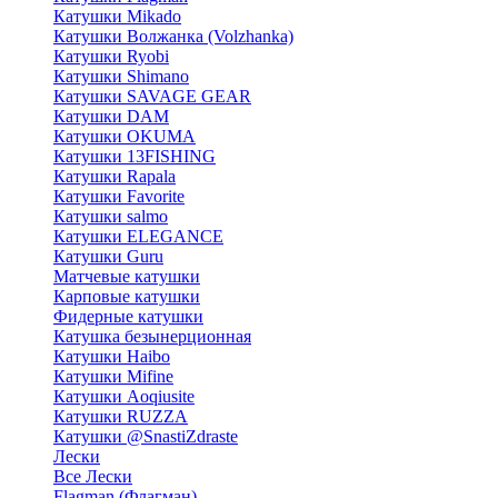
Катушки Mikado
Катушки Волжанка (Volzhanka)
Катушки Ryobi
Катушки Shimano
Катушки SAVAGE GEAR
Катушки DAM
Катушки OKUMA
Катушки 13FISHING
Катушки Rapala
Катушки Favorite
Катушки salmo
Катушки ELEGANCE
Катушки Guru
Матчевые катушки
Карповые катушки
Фидерные катушки
Катушка безынерционная
Катушки Haibo
Катушки Mifine
Катушки Aoqiusite
Катушки RUZZA
Катушки @SnastiZdraste
Лески
Все Лески
Flagman (Флагман)