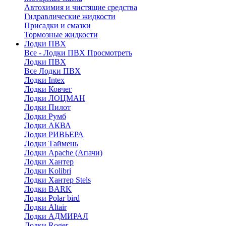
Автохимия и чистящие средства
Гидравлические жидкости
Присадки и смазки
Тормозные жидкости
Лодки ПВХ
Все - Лодки ПВХ
Просмотреть
Лодки ПВХ
Все Лодки ПВХ
Лодки Intex
Лодки Ковчег
Лодки ЛОЦМАН
Лодки Пилот
Лодки Румб
Лодки АКВА
Лодки РИВЬЕРА
Лодки Таймень
Лодки Apache (Апачи)
Лодки Хантер
Лодки Kolibri
Лодки Хантер Stels
Лодки BARK
Лодки Polar bird
Лодки Altair
Лодки АДМИРАЛ
Лодки Roger