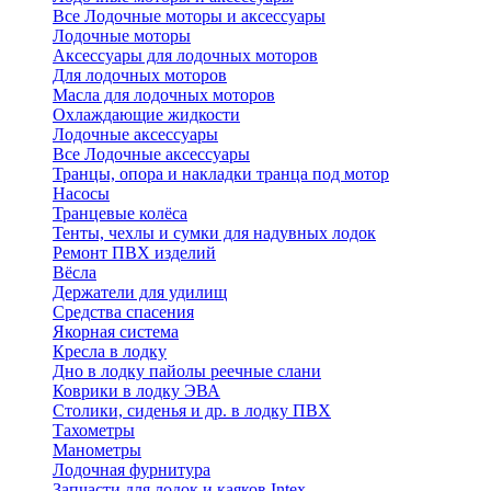
Все Лодочные моторы и аксессуары
Лодочные моторы
Аксессуары для лодочных моторов
Для лодочных моторов
Масла для лодочных моторов
Охлаждающие жидкости
Лодочные аксессуары
Все Лодочные аксессуары
Транцы, опора и накладки транца под мотор
Насосы
Транцевые колёса
Тенты, чехлы и сумки для надувных лодок
Ремонт ПВХ изделий
Вёсла
Держатели для удилищ
Средства спасения
Якорная система
Кресла в лодку
Дно в лодку пайолы реечные слани
Коврики в лодку ЭВА
Столики, сиденья и др. в лодку ПВХ
Тахометры
Манометры
Лодочная фурнитура
Запчасти для лодок и каяков Intex