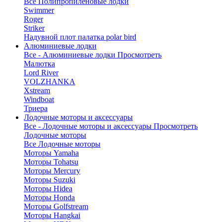
Все Полипропиленовые лодки
Swimmer
Roger
Striker
Надувной плот палатка polar bird
Алюминиевые лодки
Все - Алюминиевые лодки
Просмотреть
Малютка
Lord River
VOLZHANKA
Xstream
Windboat
Триера
Лодочные моторы и аксессуары
Все - Лодочные моторы и аксессуары
Просмотреть
Лодочные моторы
Все Лодочные моторы
Моторы Yamaha
Моторы Tohatsu
Моторы Mercury
Моторы Suzuki
Моторы Hidea
Моторы Honda
Моторы Golfstream
Моторы Hangkai