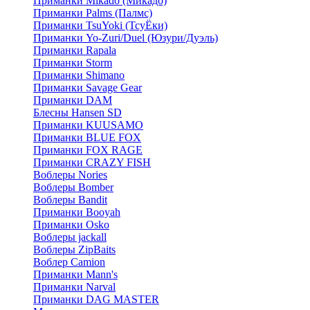
Приманки Mikado (Микадо)
Приманки Palms (Палмс)
Приманки TsuYoki (ТсуЁки)
Приманки Yo-Zuri/Duel (Юзури/Дуэль)
Приманки Rapala
Приманки Storm
Приманки Shimano
Приманки Savage Gear
Приманки DAM
Блесны Hansen SD
Приманки KUUSAMO
Приманки BLUE FOX
Приманки FOX RAGE
Приманки CRAZY FISH
Воблеры Nories
Воблеры Bomber
Воблеры Bandit
Приманки Booyah
Приманки Osko
Воблеры jackall
Воблеры ZipBaits
Воблер Camion
Приманки Mann's
Приманки Narval
Приманки DAG MASTER