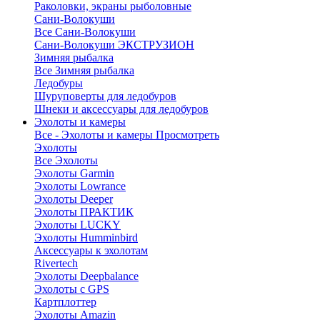
Раколовки, экраны рыболовные
Сани-Волокуши
Все Сани-Волокуши
Сани-Волокуши ЭКСТРУЗИОН
Зимняя рыбалка
Все Зимняя рыбалка
Ледобуры
Шуруповерты для ледобуров
Шнеки и аксессуары для ледобуров
Эхолоты и камеры
Все - Эхолоты и камеры
Просмотреть
Эхолоты
Все Эхолоты
Эхолоты Garmin
Эхолоты Lowrance
Эхолоты Deeper
Эхолоты ПРАКТИК
Эхолоты LUCKY
Эхолоты Humminbird
Аксессуары к эхолотам
Rivertech
Эхолоты Deepbalance
Эхолоты с GPS
Картплоттер
Эхолоты Amazin