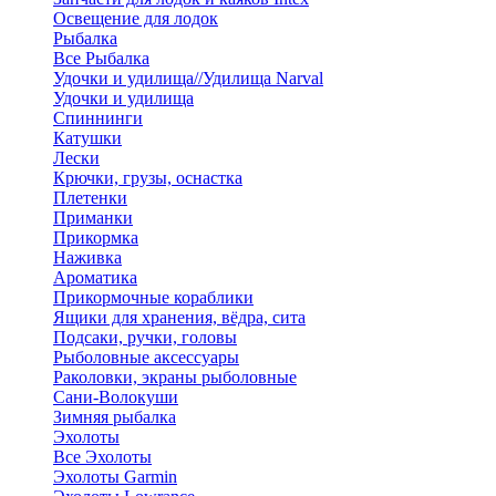
Освещение для лодок
Рыбалка
Все Рыбалка
Удочки и удилища//Удилища Narval
Удочки и удилища
Спиннинги
Катушки
Лески
Крючки, грузы, оснастка
Плетенки
Приманки
Прикормка
Наживка
Ароматика
Прикормочные кораблики
Ящики для хранения, вёдра, сита
Подсаки, ручки, головы
Рыболовные аксессуары
Раколовки, экраны рыболовные
Сани-Волокуши
Зимняя рыбалка
Эхолоты
Все Эхолоты
Эхолоты Garmin