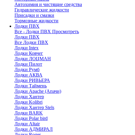
Автохимия и чистящие средства
Гидравлические жидкости
Присадки и смазки
Тормозные жидкости
Лодки ПВХ
Все - Лодки ПВХ
Просмотреть
Лодки ПВХ
Все Лодки ПВХ
Лодки Intex
Лодки Ковчег
Лодки ЛОЦМАН
Лодки Пилот
Лодки Румб
Лодки АКВА
Лодки РИВЬЕРА
Лодки Таймень
Лодки Apache (Апачи)
Лодки Хантер
Лодки Kolibri
Лодки Хантер Stels
Лодки BARK
Лодки Polar bird
Лодки Altair
Лодки АДМИРАЛ
Лодки Roger