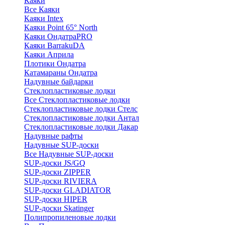
Каяки
Все Каяки
Каяки Intex
Каяки Point 65° North
Каяки ОндатраPRO
Каяки BarrakuDA
Каяки Априла
Плотики Ондатра
Катамараны Ондатра
Надувные байдарки
Стеклопластиковые лодки
Все Стеклопластиковые лодки
Стеклопластиковые лодки Стелс
Стеклопластиковые лодки Антал
Стеклопластиковые лодки Дакар
Надувные рафты
Надувные SUP-доски
Все Надувные SUP-доски
SUP-доски JS/GQ
SUP-доски ZIPPER
SUP-доски RIVIERA
SUP-доски GLADIATOR
SUP-доски HIPER
SUP-доски Skatinger
Полипропиленовые лодки