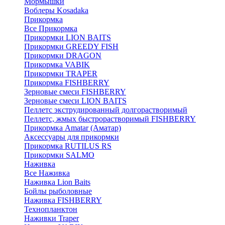
Мормышки
Воблеры Kosadaka
Прикормка
Все Прикормка
Прикормки LION BAITS
Прикормки GREEDY FISH
Прикормки DRAGON
Прикормка VABIK
Прикормки TRAPER
Прикормка FISHBERRY
Зерновые смеси FISHBERRY
Зерновые смеси LION BAITS
Пеллетс экструдированный долгорастворимый
Пеллетс, жмых быстрорастворимый FISHBERRY
Прикормка Amatar (Аматар)
Аксессуары для прикормки
Прикормка RUTILUS RS
Прикормки SALMO
Наживка
Все Наживка
Наживка Lion Baits
Бойлы рыболовные
Наживка FISHBERRY
Технопланктон
Наживки Traper