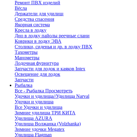
Ремонт ПВХ изделий
Вёсла
Держатели для удилищ
Средства спасения
Якорная система
Кресла в лодку
Дно в лодку пайолы реечные слани
Коврики в лодку ЭВА
Столики, сиденья и др. в лодку ПВХ
Тахометры
Манометры
Лодочная фурнитура
Запчасти для лодок и каяков Intex
Освещение для лодок
Запчасти
Рыбалка
Все - Рыбалка
Просмотреть
Удочки и удилища//Удилища Narval
Удочки и удилища
Все Удочки и удилища
Зимние удилища ТРИ КИТА
Удилища AZURA
Удилища Волжанка (Volzhanka)
Зимние удочки Megatex
Удилища Flagman