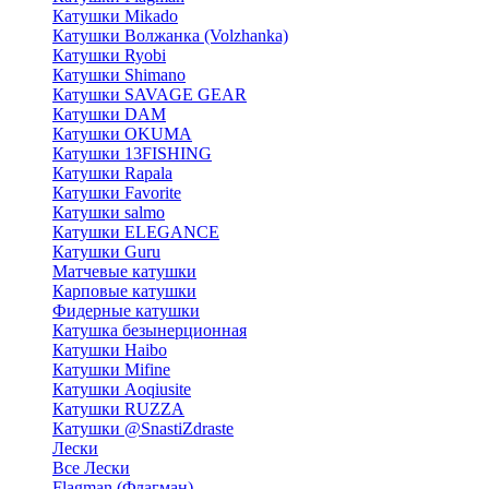
Катушки Mikado
Катушки Волжанка (Volzhanka)
Катушки Ryobi
Катушки Shimano
Катушки SAVAGE GEAR
Катушки DAM
Катушки OKUMA
Катушки 13FISHING
Катушки Rapala
Катушки Favorite
Катушки salmo
Катушки ELEGANCE
Катушки Guru
Матчевые катушки
Карповые катушки
Фидерные катушки
Катушка безынерционная
Катушки Haibo
Катушки Mifine
Катушки Aoqiusite
Катушки RUZZA
Катушки @SnastiZdraste
Лески
Все Лески
Flagman (Флагман)