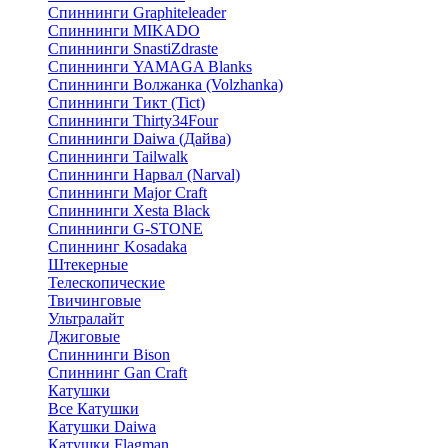
Спиннинги Graphiteleader
Спиннинги MIKADO
Спиннинги SnastiZdraste
Спиннинги YAMAGA Blanks
Спиннинги Волжанка (Volzhanka)
Спиннинги Тикт (Tict)
Спиннинги Thirty34Four
Спиннинги Daiwa (Дайва)
Спиннинги Tailwalk
Спиннинги Нарвал (Narval)
Спиннинги Major Craft
Спиннинги Xesta Black
Спиннинги G-STONE
Спиннинг Kosadaka
Штекерные
Телескопические
Твичинговые
Ультралайт
Джиговые
Спиннинги Bison
Спиннинг Gan Craft
Катушки
Все Катушки
Катушки Daiwa
Катушки Flagman