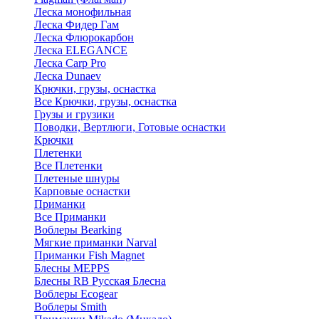
Леска монофильная
Леска Фидер Гам
Леска Флюрокарбон
Леска ELEGANCE
Леска Carp Pro
Леска Dunaev
Крючки, грузы, оснастка
Все Крючки, грузы, оснастка
Грузы и грузики
Поводки, Вертлюги, Готовые оснастки
Крючки
Плетенки
Все Плетенки
Плетеные шнуры
Карповые оснастки
Приманки
Все Приманки
Воблеры Bearking
Мягкие приманки Narval
Приманки Fish Magnet
Блесны MEPPS
Блесны RB Русская Блесна
Воблеры Ecogear
Воблеры Smith