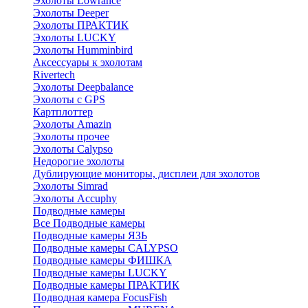
Эхолоты Lowrance
Эхолоты Deeper
Эхолоты ПРАКТИК
Эхолоты LUCKY
Эхолоты Humminbird
Аксессуары к эхолотам
Rivertech
Эхолоты Deepbalance
Эхолоты с GPS
Картплоттер
Эхолоты Amazin
Эхолоты прочее
Эхолоты Calypso
Недорогие эхолоты
Дублирующие мониторы, дисплеи для эхолотов
Эхолоты Simrad
Эхолоты Accuphy
Подводные камеры
Все Подводные камеры
Подводные камеры ЯЗЬ
Подводные камеры CALYPSO
Подводные камеры ФИШКА
Подводные камеры LUCKY
Подводные камеры ПРАКТИК
Подводная камера FocusFish