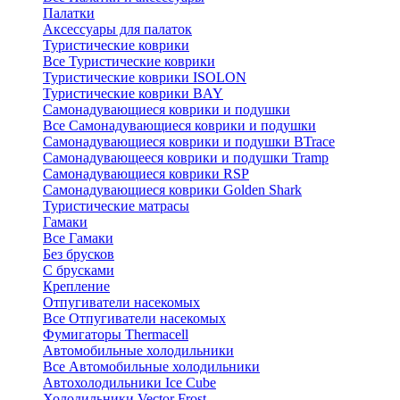
Палатки
Аксессуары для палаток
Туристические коврики
Все Туристические коврики
Туристические коврики ISOLON
Туристические коврики BAY
Самонадувающиеся коврики и подушки
Все Самонадувающиеся коврики и подушки
Самонадувающиеся коврики и подушки BTrace
Самонадувающееся коврики и подушки Tramp
Самонадувающиеся коврики RSP
Самонадувающиеся коврики Golden Shark
Туристические матрасы
Гамаки
Все Гамаки
Без брусков
С брусками
Крепление
Отпугиватели насекомых
Все Отпугиватели насекомых
Фумигаторы Thermacell
Автомобильные холодильники
Все Автомобильные холодильники
Автохолодильники Ice Cube
Холодильники Vector Frost