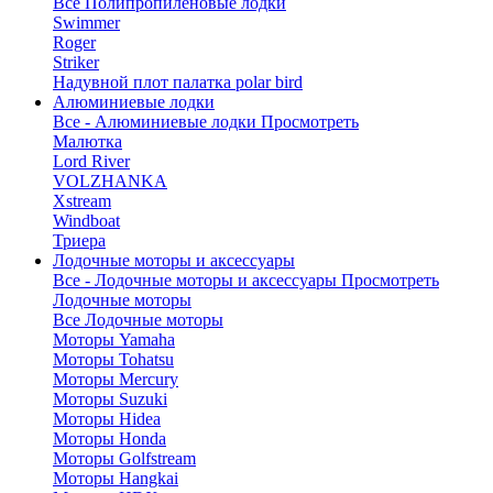
Все Полипропиленовые лодки
Swimmer
Roger
Striker
Надувной плот палатка polar bird
Алюминиевые лодки
Все - Алюминиевые лодки
Просмотреть
Малютка
Lord River
VOLZHANKA
Xstream
Windboat
Триера
Лодочные моторы и аксессуары
Все - Лодочные моторы и аксессуары
Просмотреть
Лодочные моторы
Все Лодочные моторы
Моторы Yamaha
Моторы Tohatsu
Моторы Mercury
Моторы Suzuki
Моторы Hidea
Моторы Honda
Моторы Golfstream
Моторы Hangkai