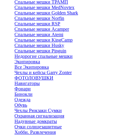
Спальные мешки ТРАМП
Cпальные мешки MedNovtex
Спальные мешки Golden Shark
Спальные мешки Norfin
Спальные мешки RSP
Спальные мешки Acamper
Спальные мешки Atemi
Спальные мешки KingCamp
Спальные мешки Husky
Спальные мешки Pinguin
Недорогие спальные мешки
Экипировка
Все Экипировка
Чехлы и кейсы Garry Zonter
ФОТОЛОВУШКИ
Навигаторы
Фонари
Бинокли
Одежда
Обувь
Чехлы Рюкзаки Сумки
Охранная сигнализация
Надувные домкраты
Очки солнцезащитные
Хобби. Развлечения