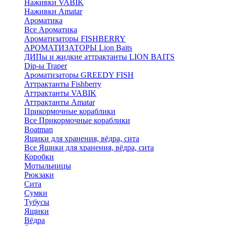
Наживки VABIK
Наживки Amatar
Ароматика
Все Ароматика
Ароматизаторы FISHBERRY
АРОМАТИЗАТОРЫ Lion Baits
ДИПы и жидкие аттрактанты LION BAITS
Dip-ы Traper
Ароматизаторы GREEDY FISH
Аттрактанты Fishberry
Аттрактанты VABIK
Аттрактанты Amatar
Прикормочные кораблики
Все Прикормочные кораблики
Boatman
Ящики для хранения, вёдра, сита
Все Ящики для хранения, вёдра, сита
Коробки
Мотыльницы
Рюкзаки
Сита
Сумки
Тубусы
Ящики
Вёдра