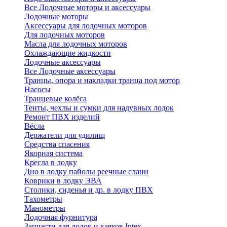
Все Лодочные моторы и аксессуары
Лодочные моторы
Аксессуары для лодочных моторов
Для лодочных моторов
Масла для лодочных моторов
Охлаждающие жидкости
Лодочные аксессуары
Все Лодочные аксессуары
Транцы, опора и накладки транца под мотор
Насосы
Транцевые колёса
Тенты, чехлы и сумки для надувных лодок
Ремонт ПВХ изделий
Вёсла
Держатели для удилищ
Средства спасения
Якорная система
Кресла в лодку
Дно в лодку пайолы реечные слани
Коврики в лодку ЭВА
Столики, сиденья и др. в лодку ПВХ
Тахометры
Манометры
Лодочная фурнитура
Запчасти для лодок и каяков Intex