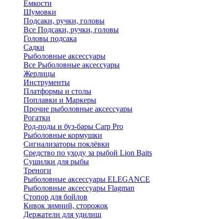
Ёмкости
Шумовки
Подсаки, ручки, головы
Все Подсаки, ручки, головы
Головы подсака
Садки
Рыболовные аксессуары
Все Рыболовные аксессуары
Жерлицы
Инструменты
Платформы и столы
Поплавки и Маркеры
Прочие рыболовные аксессуары
Рогатки
Род-поды и буз-бары Carp Pro
Рыболовные кормушки
Сигнализаторы поклёвки
Средство по уходу за рыбой Lion Baits
Сушилки для рыбы
Треноги
Рыболовные аксессуары ELEGANCE
Рыболовные аксессуары Flagman
Стопор для бойлов
Кивок зимний, сторожок
Держатели для удилищ