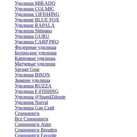
Удилища MIKADO
Удилища COLMIC
Удилища 13FISHING
Удилище BLUE FOX
Удилище RAPALA
Удилища Shimano
Удилища GURU
Удилища CARP PRO
Фидерные удилища
Болонские удилища
Карповые удилища
Матчевые удилища
Savage Gear
Удилища BISON
Зимние удилища
Удилища RUZZA
Удилища F-FISHING
Удилища @SnastiZdraste
Удилища Narval
Удилища Gan Craft
Спиннинги
Все Спиннинги
Спиннинги Aims
Спиннинги Breaden
Спиннинги Favorite