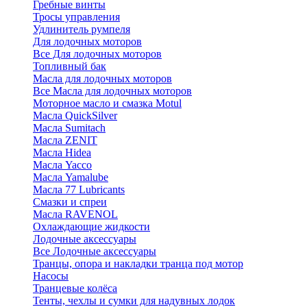
Гребные винты
Тросы управления
Удлинитель румпеля
Для лодочных моторов
Все Для лодочных моторов
Топливный бак
Масла для лодочных моторов
Все Масла для лодочных моторов
Моторное масло и смазка Motul
Масла QuickSilver
Масла Sumitach
Масла ZENIT
Масла Hidea
Масла Yacco
Масла Yamalube
Масла 77 Lubricants
Смазки и спреи
Масла RAVENOL
Охлаждающие жидкости
Лодочные аксессуары
Все Лодочные аксессуары
Транцы, опора и накладки транца под мотор
Насосы
Транцевые колёса
Тенты, чехлы и сумки для надувных лодок