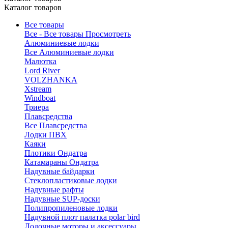
Каталог товаров
Все товары
Все - Все товары
Просмотреть
Алюминиевые лодки
Все Алюминиевые лодки
Малютка
Lord River
VOLZHANKA
Xstream
Windboat
Триера
Плавсредства
Все Плавсредства
Лодки ПВХ
Каяки
Плотики Ондатра
Катамараны Ондатра
Надувные байдарки
Стеклопластиковые лодки
Надувные рафты
Надувные SUP-доски
Полипропиленовые лодки
Надувной плот палатка polar bird
Лодочные моторы и аксессуары