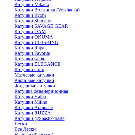
Катушки Mikado
Катушки Волжанка (Volzhanka)
Катушки Ryobi
Катушки Shimano
Катушки SAVAGE GEAR
Катушки DAM
Катушки OKUMA
Катушки 13FISHING
Катушки Rapala
Катушки Favorite
Катушки salmo
Катушки ELEGANCE
Катушки Guru
Матчевые катушки
Карповые катушки
Фидерные катушки
Катушка безынерционная
Катушки Haibo
Катушки Mifine
Катушки Aoqiusite
Катушки RUZZA
Катушки @SnastiZdraste
Лески
Все Лески
Flagman (Флагман)