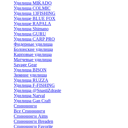
Удилища MIKADO
Удилища COLMIC
Удилища 13FISHING
Удилище BLUE FOX
Удилище RAPALA
Удилища Shimano
Удилища GURU
Удилища CARP PRO
Фидерные удилища
Болонские удилища
Карповые удилища
Матчевые удилища
Savage Gear
Удилища BISON
Зимние удилища
Удилища RUZZA
Удилища F-FISHING
Удилища @SnastiZdraste
Удилища Narval
Удилища Gan Craft
Спиннинги
Все Спиннинги
Спиннинги Aims
Спиннинги Breaden
Спиннинги Favorite