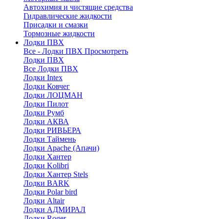
Автохимия и чистящие средства
Гидравлические жидкости
Присадки и смазки
Тормозные жидкости
Лодки ПВХ
Все - Лодки ПВХ
Просмотреть
Лодки ПВХ
Все Лодки ПВХ
Лодки Intex
Лодки Ковчег
Лодки ЛОЦМАН
Лодки Пилот
Лодки Румб
Лодки АКВА
Лодки РИВЬЕРА
Лодки Таймень
Лодки Apache (Апачи)
Лодки Хантер
Лодки Kolibri
Лодки Хантер Stels
Лодки BARK
Лодки Polar bird
Лодки Altair
Лодки АДМИРАЛ
Лодки Roger