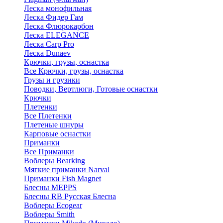
Леска монофильная
Леска Фидер Гам
Леска Флюрокарбон
Леска ELEGANCE
Леска Carp Pro
Леска Dunaev
Крючки, грузы, оснастка
Все Крючки, грузы, оснастка
Грузы и грузики
Поводки, Вертлюги, Готовые оснастки
Крючки
Плетенки
Все Плетенки
Плетеные шнуры
Карповые оснастки
Приманки
Все Приманки
Воблеры Bearking
Мягкие приманки Narval
Приманки Fish Magnet
Блесны MEPPS
Блесны RB Русская Блесна
Воблеры Ecogear
Воблеры Smith