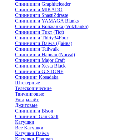
Спиннинги Graphiteleader
Спиннинги MIKADO
Спиннинги SnastiZdraste
Спиннинги YAMAGA Blanks
Спиннинги Волжанка (Volzhanka)
Спиннинги Тикт (Tict)
Спиннинги Thirty34Four
Спиннинги Daiwa (Дайва)
Спиннинги Tailwalk
Спиннинги Нарвал (Narval)
Спиннинги Major Craft
Спиннинги Xesta Black
Спиннинги G-STONE
Спиннинг Kosadaka
Штекерные
Телескопические
Твичинговые
Ультралайт
Джиговые
Спиннинги Bison
Спиннинг Gan Craft
Катушки
Все Катушки
Катушки Daiwa
Катушки Flagman