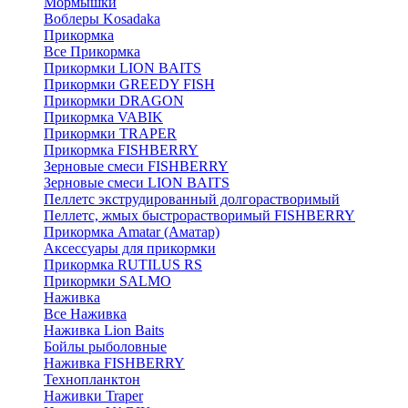
Мормышки
Воблеры Kosadaka
Прикормка
Все Прикормка
Прикормки LION BAITS
Прикормки GREEDY FISH
Прикормки DRAGON
Прикормка VABIK
Прикормки TRAPER
Прикормка FISHBERRY
Зерновые смеси FISHBERRY
Зерновые смеси LION BAITS
Пеллетс экструдированный долгорастворимый
Пеллетс, жмых быстрорастворимый FISHBERRY
Прикормка Amatar (Аматар)
Аксессуары для прикормки
Прикормка RUTILUS RS
Прикормки SALMO
Наживка
Все Наживка
Наживка Lion Baits
Бойлы рыболовные
Наживка FISHBERRY
Технопланктон
Наживки Traper