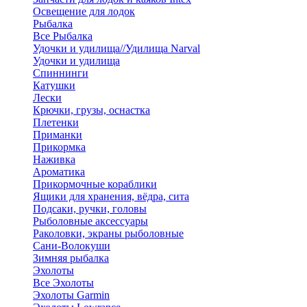
Освещение для лодок
Рыбалка
Все Рыбалка
Удочки и удилища//Удилища Narval
Удочки и удилища
Спиннинги
Катушки
Лески
Крючки, грузы, оснастка
Плетенки
Приманки
Прикормка
Наживка
Ароматика
Прикормочные кораблики
Ящики для хранения, вёдра, сита
Подсаки, ручки, головы
Рыболовные аксессуары
Раколовки, экраны рыболовные
Сани-Волокуши
Зимняя рыбалка
Эхолоты
Все Эхолоты
Эхолоты Garmin