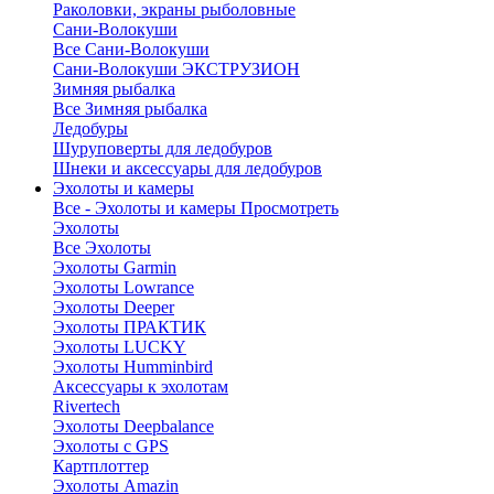
Раколовки, экраны рыболовные
Сани-Волокуши
Все Сани-Волокуши
Сани-Волокуши ЭКСТРУЗИОН
Зимняя рыбалка
Все Зимняя рыбалка
Ледобуры
Шуруповерты для ледобуров
Шнеки и аксессуары для ледобуров
Эхолоты и камеры
Все - Эхолоты и камеры
Просмотреть
Эхолоты
Все Эхолоты
Эхолоты Garmin
Эхолоты Lowrance
Эхолоты Deeper
Эхолоты ПРАКТИК
Эхолоты LUCKY
Эхолоты Humminbird
Аксессуары к эхолотам
Rivertech
Эхолоты Deepbalance
Эхолоты с GPS
Картплоттер
Эхолоты Amazin