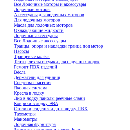
Все Лодочные моторы и аксессуары
Лодочные моторы
Аксессуары для лодочных моторов
Для лодочных моторов
Масла для лодочных моторов
Охлаждающие жидкости
Лодочные аксессуары
Все Лодочные аксессуары
Транцы, опора и накладки транца под мотор
Насосы
Транцевые колёса
Тенты, чехлы и сумки для надувных лодок
Ремонт ПВХ изделий
Вёсла
Держатели для удилищ
Средства спасения
Якорная система
Кресла в лодку
Дно в лодку пайолы реечные слани
Коврики в лодку ЭВА
Столики, сиденья и др. в лодку ПВХ
Тахометры
Манометры
Лодочная фурнитура
Запчасти для лодок и каяков Intex