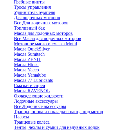
Гребные винты
Тросы управления
Удлинитель румпеля
Для лодочных моторов
Все Для лодочных моторов
Топливный бак
Масла для лодочных моторов
Все Масла для лодочных моторов
Моторное масло и смазка Motul
Масла QuickSilver
Масла Sumitach
Масла ZENIT
Масла Hidea
Масла Yacco
Масла Yamalube
Масла 77 Lubricants
Смазки и спреи
Масла RAVENOL
Охлаждающие жидкости
Лодочные аксессуары
Все Лодочные аксессуары
Транцы, опора и накладки транца под мотор
Насосы
Транцевые колёса
Тенты, чехлы и сумки для надувных лодок