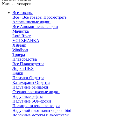
Каталог товаров
Все товары
Все - Все товары
Просмотреть
Алюминиевые лодки
Все Алюминиевые лодки
Малютка
Lord River
VOLZHANKA
Xstream
Windboat
Триера
Плавсредства
Все Плавсредства
Лодки ПВХ
Каяки
Плотики Ондатра
Катамараны Ондатра
Надувные байдарки
Стеклопластиковые лодки
Надувные рафты
Надувные SUP-доски
Полипропиленовые лодки
Надувной плот палатка polar bird
Лодочные моторы и аксессуары