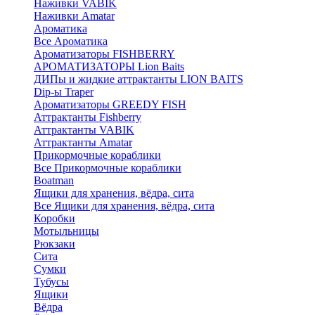
Наживки VABIK
Наживки Amatar
Ароматика
Все Ароматика
Ароматизаторы FISHBERRY
АРОМАТИЗАТОРЫ Lion Baits
ДИПы и жидкие аттрактанты LION BAITS
Dip-ы Traper
Ароматизаторы GREEDY FISH
Аттрактанты Fishberry
Аттрактанты VABIK
Аттрактанты Amatar
Прикормочные кораблики
Все Прикормочные кораблики
Boatman
Ящики для хранения, вёдра, сита
Все Ящики для хранения, вёдра, сита
Коробки
Мотыльницы
Рюкзаки
Сита
Сумки
Тубусы
Ящики
Вёдра