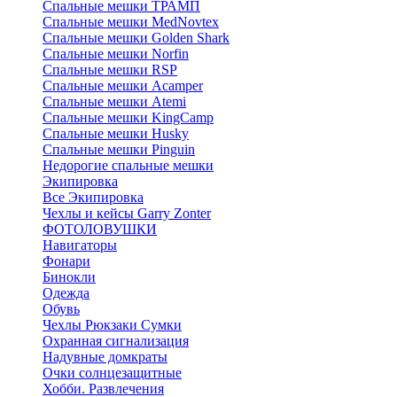
Спальные мешки ТРАМП
Cпальные мешки MedNovtex
Спальные мешки Golden Shark
Спальные мешки Norfin
Спальные мешки RSP
Спальные мешки Acamper
Спальные мешки Atemi
Спальные мешки KingCamp
Спальные мешки Husky
Спальные мешки Pinguin
Недорогие спальные мешки
Экипировка
Все Экипировка
Чехлы и кейсы Garry Zonter
ФОТОЛОВУШКИ
Навигаторы
Фонари
Бинокли
Одежда
Обувь
Чехлы Рюкзаки Сумки
Охранная сигнализация
Надувные домкраты
Очки солнцезащитные
Хобби. Развлечения