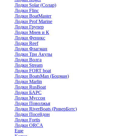
Лодки Solar (Солар)
Лодки Flinc
Лодки BoatMaster
Лодки Prof Marine
Лодки Групер
Лодки Мнев и К
Лодки Феникс
Лодки Reef
Лодки Флагман
Лодки Три Акулы
Лодки Волга
Лодки Stream
Лодки FORT boat
Лодки BoatsMan (Боцман)
Лодки Marlin
Лодки RusBoat
Лодки БАРС
Лодки Муссон
Лодки Поволжья
Лодки RiverBoats (РиверБотс)
Лодки Посейдон
Лодки Fortis
Лодки ORCA
Еще