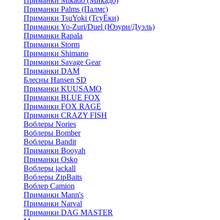
Приманки Mikado (Микадо)
Приманки Palms (Палмс)
Приманки TsuYoki (ТсуЁки)
Приманки Yo-Zuri/Duel (Юзури/Дуэль)
Приманки Rapala
Приманки Storm
Приманки Shimano
Приманки Savage Gear
Приманки DAM
Блесны Hansen SD
Приманки KUUSAMO
Приманки BLUE FOX
Приманки FOX RAGE
Приманки CRAZY FISH
Воблеры Nories
Воблеры Bomber
Воблеры Bandit
Приманки Booyah
Приманки Osko
Воблеры jackall
Воблеры ZipBaits
Воблер Camion
Приманки Mann's
Приманки Narval
Приманки DAG MASTER