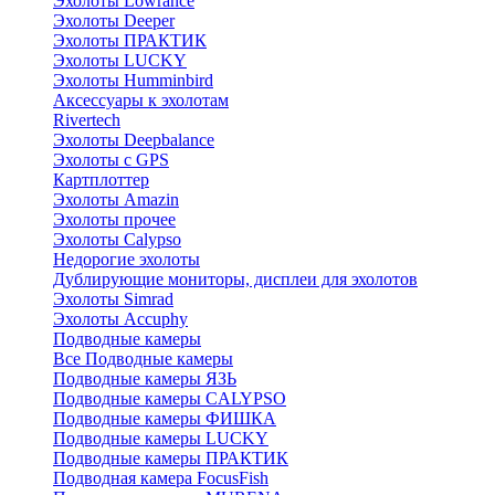
Эхолоты Lowrance
Эхолоты Deeper
Эхолоты ПРАКТИК
Эхолоты LUCKY
Эхолоты Humminbird
Аксессуары к эхолотам
Rivertech
Эхолоты Deepbalance
Эхолоты с GPS
Картплоттер
Эхолоты Amazin
Эхолоты прочее
Эхолоты Calypso
Недорогие эхолоты
Дублирующие мониторы, дисплеи для эхолотов
Эхолоты Simrad
Эхолоты Accuphy
Подводные камеры
Все Подводные камеры
Подводные камеры ЯЗЬ
Подводные камеры CALYPSO
Подводные камеры ФИШКА
Подводные камеры LUCKY
Подводные камеры ПРАКТИК
Подводная камера FocusFish