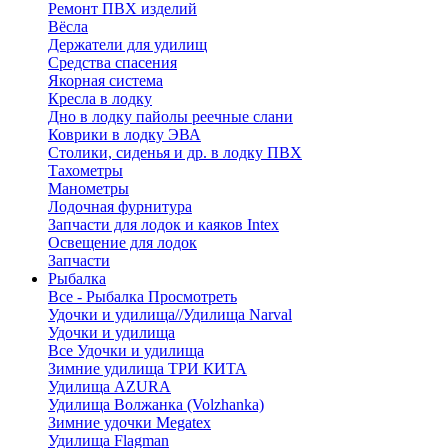
Ремонт ПВХ изделий
Вёсла
Держатели для удилищ
Средства спасения
Якорная система
Кресла в лодку
Дно в лодку пайолы реечные слани
Коврики в лодку ЭВА
Столики, сиденья и др. в лодку ПВХ
Тахометры
Манометры
Лодочная фурнитура
Запчасти для лодок и каяков Intex
Освещение для лодок
Запчасти
Рыбалка
Все - Рыбалка
Просмотреть
Удочки и удилища//Удилища Narval
Удочки и удилища
Все Удочки и удилища
Зимние удилища ТРИ КИТА
Удилища AZURA
Удилища Волжанка (Volzhanka)
Зимние удочки Megatex
Удилища Flagman