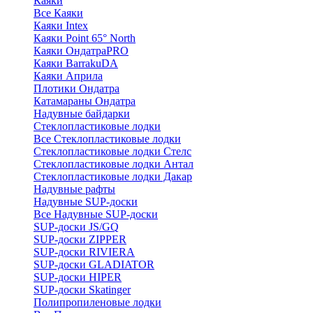
Каяки
Все Каяки
Каяки Intex
Каяки Point 65° North
Каяки ОндатраPRO
Каяки BarrakuDA
Каяки Априла
Плотики Ондатра
Катамараны Ондатра
Надувные байдарки
Стеклопластиковые лодки
Все Стеклопластиковые лодки
Стеклопластиковые лодки Стелс
Стеклопластиковые лодки Антал
Стеклопластиковые лодки Дакар
Надувные рафты
Надувные SUP-доски
Все Надувные SUP-доски
SUP-доски JS/GQ
SUP-доски ZIPPER
SUP-доски RIVIERA
SUP-доски GLADIATOR
SUP-доски HIPER
SUP-доски Skatinger
Полипропиленовые лодки