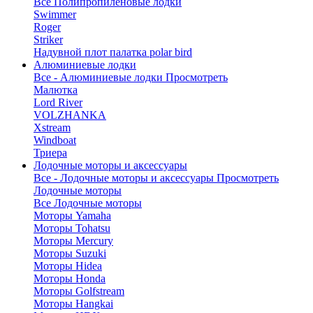
Все Полипропиленовые лодки
Swimmer
Roger
Striker
Надувной плот палатка polar bird
Алюминиевые лодки
Все - Алюминиевые лодки
Просмотреть
Малютка
Lord River
VOLZHANKA
Xstream
Windboat
Триера
Лодочные моторы и аксессуары
Все - Лодочные моторы и аксессуары
Просмотреть
Лодочные моторы
Все Лодочные моторы
Моторы Yamaha
Моторы Tohatsu
Моторы Mercury
Моторы Suzuki
Моторы Hidea
Моторы Honda
Моторы Golfstream
Моторы Hangkai