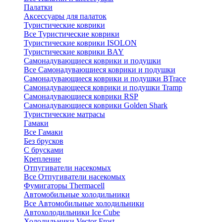
Палатки
Аксессуары для палаток
Туристические коврики
Все Туристические коврики
Туристические коврики ISOLON
Туристические коврики BAY
Самонадувающиеся коврики и подушки
Все Самонадувающиеся коврики и подушки
Самонадувающиеся коврики и подушки BTrace
Самонадувающееся коврики и подушки Tramp
Самонадувающиеся коврики RSP
Самонадувающиеся коврики Golden Shark
Туристические матрасы
Гамаки
Все Гамаки
Без брусков
С брусками
Крепление
Отпугиватели насекомых
Все Отпугиватели насекомых
Фумигаторы Thermacell
Автомобильные холодильники
Все Автомобильные холодильники
Автохолодильники Ice Cube
Холодильники Vector Frost