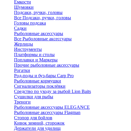
Ёмкости
Шумовки
Подсаки, ручки, головы
Все Подсаки, ручки, головы
Головы подсака
Садки
Рыболовные аксессуары
Все Рыболовные аксессуары
Жерлицы
Инструменты
Платформы и столы
Поплавки и Маркеры
Прочие рыболовные аксессуары
Рогатки
Род-поды и буз-бары Carp Pro
Рыболовные кормушки
Сигнализаторы поклёвки
Средство по уходу за рыбой Lion Baits
Сушилки для рыбы
Треноги
Рыболовные аксессуары ELEGANCE
Рыболовные аксессуары Flagman
Стопор для бойлов
Кивок зимний, сторожок
Держатели для удилищ