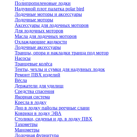
Полипропиленовые лодки
Надувной плот палатка polar bird
Лодочные моторы и аксессуары
Лодочные моторы
Аксессуары для лодочных моторов
Для лодочных моторов
Масла для лодочных моторов
Охлаждающие жидкости
Лодочные аксессуары
Транцы, опора и накладки транца под мотор
Насосы
Транцевые колёса
Тенты, чехлы и сумки для надувных лодок
Ремонт ПВХ изделий
Вёсла
Держатели для удилищ
Средства спасения
Якорная система
Кресла в лодку
Дно в лодку пайолы реечные слани
Коврики в лодку ЭВА
Столики, сиденья и др. в лодку ПВХ
Тахометры
Манометры
Лодочная фурнитура