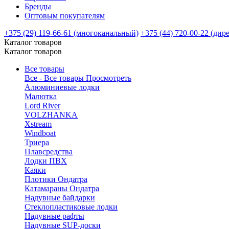
Бренды
Оптовым покупателям
+375 (29) 119-66-61 (многоканальный)
+375 (44) 720-00-22 (дир
Каталог товаров
Каталог товаров
Все товары
Все - Все товары
Просмотреть
Алюминиевые лодки
Малютка
Lord River
VOLZHANKA
Xstream
Windboat
Триера
Плавсредства
Лодки ПВХ
Каяки
Плотики Ондатра
Катамараны Ондатра
Надувные байдарки
Стеклопластиковые лодки
Надувные рафты
Надувные SUP-доски