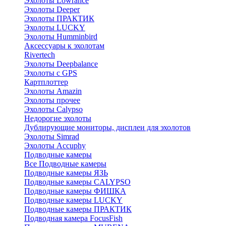
Эхолоты Lowrance
Эхолоты Deeper
Эхолоты ПРАКТИК
Эхолоты LUCKY
Эхолоты Humminbird
Аксессуары к эхолотам
Rivertech
Эхолоты Deepbalance
Эхолоты с GPS
Картплоттер
Эхолоты Amazin
Эхолоты прочее
Эхолоты Calypso
Недорогие эхолоты
Дублирующие мониторы, дисплеи для эхолотов
Эхолоты Simrad
Эхолоты Accuphy
Подводные камеры
Все Подводные камеры
Подводные камеры ЯЗЬ
Подводные камеры CALYPSO
Подводные камеры ФИШКА
Подводные камеры LUCKY
Подводные камеры ПРАКТИК
Подводная камера FocusFish