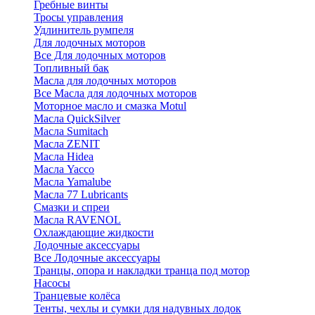
Гребные винты
Тросы управления
Удлинитель румпеля
Для лодочных моторов
Все Для лодочных моторов
Топливный бак
Масла для лодочных моторов
Все Масла для лодочных моторов
Моторное масло и смазка Motul
Масла QuickSilver
Масла Sumitach
Масла ZENIT
Масла Hidea
Масла Yacco
Масла Yamalube
Масла 77 Lubricants
Смазки и спреи
Масла RAVENOL
Охлаждающие жидкости
Лодочные аксессуары
Все Лодочные аксессуары
Транцы, опора и накладки транца под мотор
Насосы
Транцевые колёса
Тенты, чехлы и сумки для надувных лодок