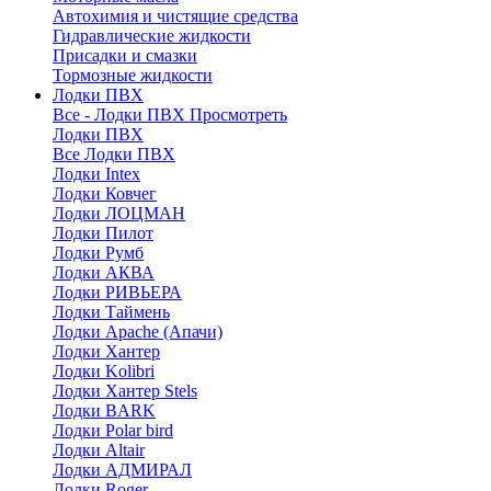
Автохимия и чистящие средства
Гидравлические жидкости
Присадки и смазки
Тормозные жидкости
Лодки ПВХ
Все - Лодки ПВХ
Просмотреть
Лодки ПВХ
Все Лодки ПВХ
Лодки Intex
Лодки Ковчег
Лодки ЛОЦМАН
Лодки Пилот
Лодки Румб
Лодки АКВА
Лодки РИВЬЕРА
Лодки Таймень
Лодки Apache (Апачи)
Лодки Хантер
Лодки Kolibri
Лодки Хантер Stels
Лодки BARK
Лодки Polar bird
Лодки Altair
Лодки АДМИРАЛ
Лодки Roger