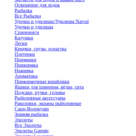
Освещение для лодок
Рыбалка
Все Рыбалка
Удочки и удилища//Удилища Narval
Удочки и удилища
Спиннинги
Катушки
Лески
Крючки, грузы, оснастка
Плетенки
Приманки
Прикормка
Наживка
Ароматика
Прикормочные кораблики
Ящики для хранения, вёдра, сита
Подсаки, ручки, головы
Рыболовные аксессуары
Раколовки, экраны рыболовные
Сани-Волокуши
Зимняя рыбалка
Эхолоты
Все Эхолоты
Эхолоты Garmin