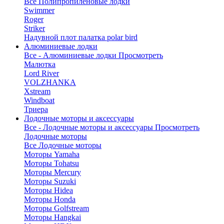
Все Полипропиленовые лодки
Swimmer
Roger
Striker
Надувной плот палатка polar bird
Алюминиевые лодки
Все - Алюминиевые лодки
Просмотреть
Малютка
Lord River
VOLZHANKA
Xstream
Windboat
Триера
Лодочные моторы и аксессуары
Все - Лодочные моторы и аксессуары
Просмотреть
Лодочные моторы
Все Лодочные моторы
Моторы Yamaha
Моторы Tohatsu
Моторы Mercury
Моторы Suzuki
Моторы Hidea
Моторы Honda
Моторы Golfstream
Моторы Hangkai