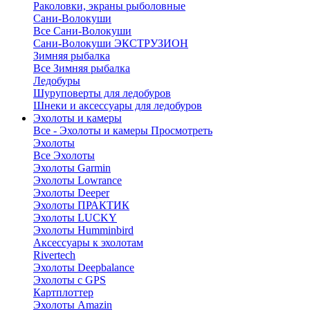
Раколовки, экраны рыболовные
Сани-Волокуши
Все Сани-Волокуши
Сани-Волокуши ЭКСТРУЗИОН
Зимняя рыбалка
Все Зимняя рыбалка
Ледобуры
Шуруповерты для ледобуров
Шнеки и аксессуары для ледобуров
Эхолоты и камеры
Все - Эхолоты и камеры
Просмотреть
Эхолоты
Все Эхолоты
Эхолоты Garmin
Эхолоты Lowrance
Эхолоты Deeper
Эхолоты ПРАКТИК
Эхолоты LUCKY
Эхолоты Humminbird
Аксессуары к эхолотам
Rivertech
Эхолоты Deepbalance
Эхолоты с GPS
Картплоттер
Эхолоты Amazin