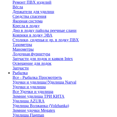
Ремонт ПВХ изделий
Вёсла
Держатели для удилищ
Средства спасения
Якорная система
Кресла в лодку
Дно в лодку пайолы реечные слани
Коврики в лодку ЭВА
Столики, сиденья и др. в лодку ПВХ
Тахометры
Манометры
Лодочная фурнитура
Запчасти для лодок и каяков Intex
Освещение для лодок
Запчасти
Рыбалка
Все - Рыбалка
Просмотреть
Удочки и удилища//Удилища Narval
Удочки и удилища
Все Удочки и удилища
Зимние удилища ТРИ КИТА
Удилища AZURA
Удилища Волжанка (Volzhanka)
Зимние удочки Megatex
Удилища Flagman