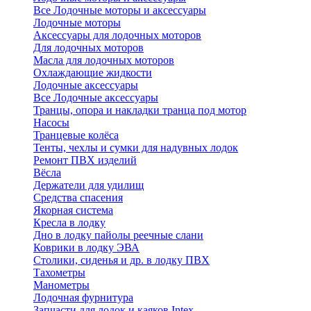
Все Лодочные моторы и аксессуары
Лодочные моторы
Аксессуары для лодочных моторов
Для лодочных моторов
Масла для лодочных моторов
Охлаждающие жидкости
Лодочные аксессуары
Все Лодочные аксессуары
Транцы, опора и накладки транца под мотор
Насосы
Транцевые колёса
Тенты, чехлы и сумки для надувных лодок
Ремонт ПВХ изделий
Вёсла
Держатели для удилищ
Средства спасения
Якорная система
Кресла в лодку
Дно в лодку пайолы реечные слани
Коврики в лодку ЭВА
Столики, сиденья и др. в лодку ПВХ
Тахометры
Манометры
Лодочная фурнитура
Запчасти для лодок и каяков Intex