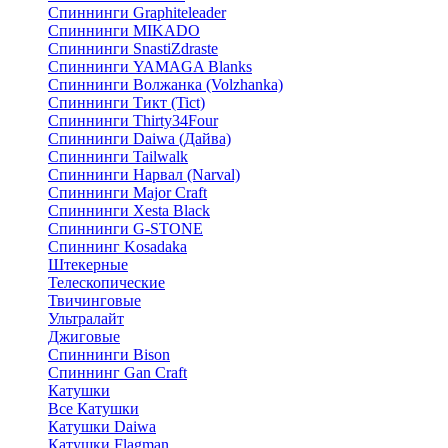
Спиннинги Graphiteleader
Спиннинги MIKADO
Спиннинги SnastiZdraste
Спиннинги YAMAGA Blanks
Спиннинги Волжанка (Volzhanka)
Спиннинги Тикт (Tict)
Спиннинги Thirty34Four
Спиннинги Daiwa (Дайва)
Спиннинги Tailwalk
Спиннинги Нарвал (Narval)
Спиннинги Major Craft
Спиннинги Xesta Black
Спиннинги G-STONE
Спиннинг Kosadaka
Штекерные
Телескопические
Твичинговые
Ультралайт
Джиговые
Спиннинги Bison
Спиннинг Gan Craft
Катушки
Все Катушки
Катушки Daiwa
Катушки Flagman