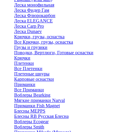
Леска монофильная
Леска Фидер Гам
Леска Флюрокарбон
Леска ELEGANCE
Леска Carp Pro
Леска Dunaev
Крючки, грузы, оснастка
Все Крючки, грузы, оснастка
Грузы и грузики
Поводки, Вертлюги, Готовые оснастки
Крючки
Плетенки
Все Плетенки
Плетеные шнуры
Карповые оснастки
Приманки
Все Приманки
Воблеры Bearking
Мягкие приманки Narval
Приманки Fish Magnet
Блесны MEPPS
Блесны RB Русская Блесна
Воблеры Ecogear
Воблеры Smith