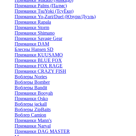
Приманки Mikado (Микадо)
Приманки Palms (Палмс)
Приманки TsuYoki (ТсуЁки)
Приманки Yo-Zuri/Duel (Юзури/Дуэль)
Приманки Rapala
Приманки Storm
Приманки Shimano
Приманки Savage Gear
Приманки DAM
Блесны Hansen SD
Приманки KUUSAMO
Приманки BLUE FOX
Приманки FOX RAGE
Приманки CRAZY FISH
Воблеры Nories
Воблеры Bomber
Воблеры Bandit
Приманки Booyah
Приманки Osko
Воблеры jackall
Воблеры ZipBaits
Воблер Camion
Приманки Mann's
Приманки Narval
Приманки DAG MASTER