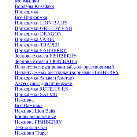
Мормышки
Воблеры Kosadaka
Прикормка
Все Прикормка
Прикормки LION BAITS
Прикормки GREEDY FISH
Прикормки DRAGON
Прикормка VABIK
Прикормки TRAPER
Прикормка FISHBERRY
Зерновые смеси FISHBERRY
Зерновые смеси LION BAITS
Пеллетс экструдированный долгорастворимый
Пеллетс, жмых быстрорастворимый FISHBERRY
Прикормка Amatar (Аматар)
Аксессуары для прикормки
Прикормка RUTILUS RS
Прикормки SALMO
Наживка
Все Наживка
Наживка Lion Baits
Бойлы рыболовные
Наживка FISHBERRY
Технопланктон
Наживки Traper