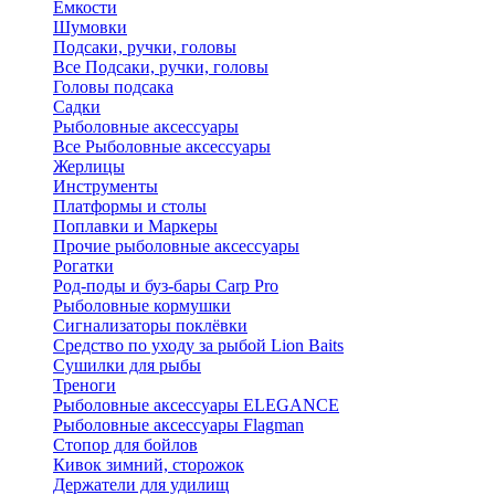
Ёмкости
Шумовки
Подсаки, ручки, головы
Все Подсаки, ручки, головы
Головы подсака
Садки
Рыболовные аксессуары
Все Рыболовные аксессуары
Жерлицы
Инструменты
Платформы и столы
Поплавки и Маркеры
Прочие рыболовные аксессуары
Рогатки
Род-поды и буз-бары Carp Pro
Рыболовные кормушки
Сигнализаторы поклёвки
Средство по уходу за рыбой Lion Baits
Сушилки для рыбы
Треноги
Рыболовные аксессуары ELEGANCE
Рыболовные аксессуары Flagman
Стопор для бойлов
Кивок зимний, сторожок
Держатели для удилищ