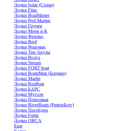
Лодки Solar (Солар)
Лодки Flinc
Лодки BoatMaster
Лодки Prof Marine
Лодки Групер
Лодки Мнев и К
Лодки Феникс
Лодки Reef
Лодки Флагман
Лодки Три Акулы
Лодки Волга
Лодки Stream
Лодки FORT boat
Лодки BoatsMan (Боцман)
Лодки Marlin
Лодки RusBoat
Лодки БАРС
Лодки Муссон
Лодки Поволжья
Лодки RiverBoats (РиверБотс)
Лодки Посейдон
Лодки Fortis
Лодки ORCA
Еще