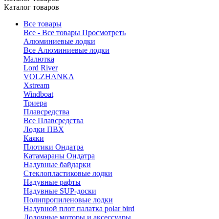
Каталог товаров
Все товары
Все - Все товары
Просмотреть
Алюминиевые лодки
Все Алюминиевые лодки
Малютка
Lord River
VOLZHANKA
Xstream
Windboat
Триера
Плавсредства
Все Плавсредства
Лодки ПВХ
Каяки
Плотики Ондатра
Катамараны Ондатра
Надувные байдарки
Стеклопластиковые лодки
Надувные рафты
Надувные SUP-доски
Полипропиленовые лодки
Надувной плот палатка polar bird
Лодочные моторы и аксессуары