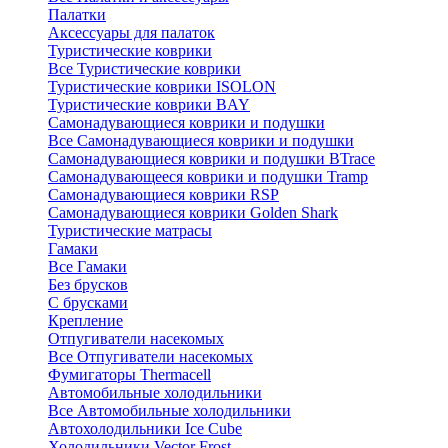
Палатки
Аксессуары для палаток
Туристические коврики
Все Туристические коврики
Туристические коврики ISOLON
Туристические коврики BAY
Самонадувающиеся коврики и подушки
Все Самонадувающиеся коврики и подушки
Самонадувающиеся коврики и подушки BTrace
Самонадувающееся коврики и подушки Tramp
Самонадувающиеся коврики RSP
Самонадувающиеся коврики Golden Shark
Туристические матрасы
Гамаки
Все Гамаки
Без брусков
С брусками
Крепление
Отпугиватели насекомых
Все Отпугиватели насекомых
Фумигаторы Thermacell
Автомобильные холодильники
Все Автомобильные холодильники
Автохолодильники Ice Cube
Холодильники Vector Frost