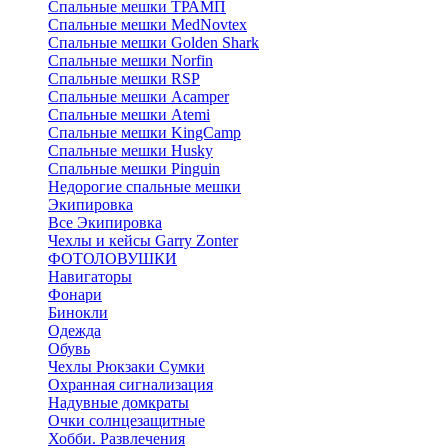
Спальные мешки ТРАМП
Cпальные мешки MedNovtex
Спальные мешки Golden Shark
Спальные мешки Norfin
Спальные мешки RSP
Спальные мешки Acamper
Спальные мешки Atemi
Спальные мешки KingCamp
Спальные мешки Husky
Спальные мешки Pinguin
Недорогие спальные мешки
Экипировка
Все Экипировка
Чехлы и кейсы Garry Zonter
ФОТОЛОВУШКИ
Навигаторы
Фонари
Бинокли
Одежда
Обувь
Чехлы Рюкзаки Сумки
Охранная сигнализация
Надувные домкраты
Очки солнцезащитные
Хобби. Развлечения