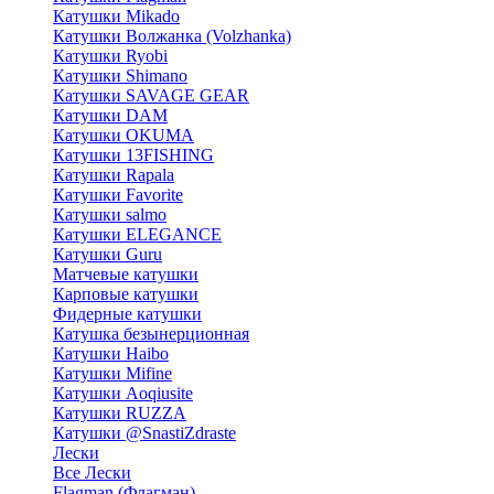
Катушки Mikado
Катушки Волжанка (Volzhanka)
Катушки Ryobi
Катушки Shimano
Катушки SAVAGE GEAR
Катушки DAM
Катушки OKUMA
Катушки 13FISHING
Катушки Rapala
Катушки Favorite
Катушки salmo
Катушки ELEGANCE
Катушки Guru
Матчевые катушки
Карповые катушки
Фидерные катушки
Катушка безынерционная
Катушки Haibo
Катушки Mifine
Катушки Aoqiusite
Катушки RUZZA
Катушки @SnastiZdraste
Лески
Все Лески
Flagman (Флагман)