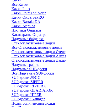
Каяки
Все Каяки
Каяки Intex
Каяки Point 65° North
Каяки ОндатраPRO
Каяки BarrakuDA
Каяки Априла
Плотики Ондатра
Катамараны Ондатра
Надувные байдарки
Стеклопластиковые лодки
Все Стеклопластиковые лодки
Стеклопластиковые лодки Стелс
Стеклопластиковые лодки Антал
Стеклопластиковые лодки Дакар
Надувные рафты
Надувные SUP-доски
Все Надувные SUP-доски
SUP-доски JS/GQ
SUP-доски ZIPPER
SUP-доски RIVIERA
SUP-доски GLADIATOR
SUP-доски HIPER
SUP-доски Skatinger
Полипропиленовые лодки