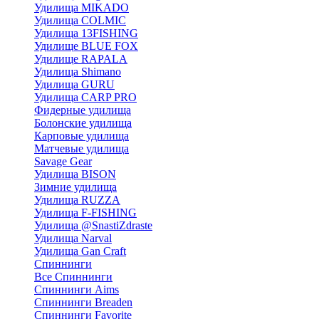
Удилища MIKADO
Удилища COLMIC
Удилища 13FISHING
Удилище BLUE FOX
Удилище RAPALA
Удилища Shimano
Удилища GURU
Удилища CARP PRO
Фидерные удилища
Болонские удилища
Карповые удилища
Матчевые удилища
Savage Gear
Удилища BISON
Зимние удилища
Удилища RUZZA
Удилища F-FISHING
Удилища @SnastiZdraste
Удилища Narval
Удилища Gan Craft
Спиннинги
Все Спиннинги
Спиннинги Aims
Спиннинги Breaden
Спиннинги Favorite