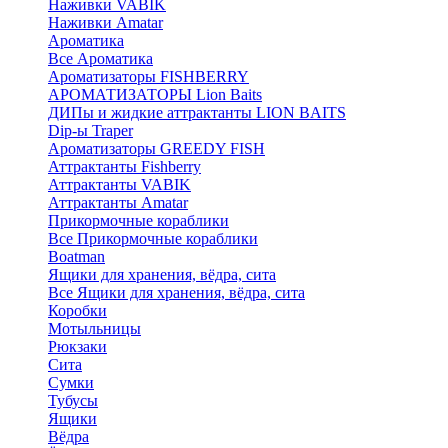
Наживки VABIK
Наживки Amatar
Ароматика
Все Ароматика
Ароматизаторы FISHBERRY
АРОМАТИЗАТОРЫ Lion Baits
ДИПы и жидкие аттрактанты LION BAITS
Dip-ы Traper
Ароматизаторы GREEDY FISH
Аттрактанты Fishberry
Аттрактанты VABIK
Аттрактанты Amatar
Прикормочные кораблики
Все Прикормочные кораблики
Boatman
Ящики для хранения, вёдра, сита
Все Ящики для хранения, вёдра, сита
Коробки
Мотыльницы
Рюкзаки
Сита
Сумки
Тубусы
Ящики
Вёдра