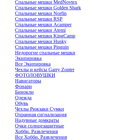
Cпальные мешки MedNovtex
Спальные мешки Golden Shark
Спальные мешки Norfin
Спальные мешки RSP
Спальные мешки Acamper
Спальные мешки Atemi
Спальные мешки KingCamp
Спальные мешки Husky
Спальные мешки Pinguin
Недорогие спальные мешки
Экипировка
Все Экипировка
Чехлы и кейсы Garry Zonter
ФОТОЛОВУШКИ
Навигаторы
Фонари
Бинокли
Одежда
Обувь
Чехлы Рюкзаки Сумки
Охранная сигнализация
Надувные домкраты
Очки солнцезащитные
Хобби. Развлечения
Все Хобби. Развлечения