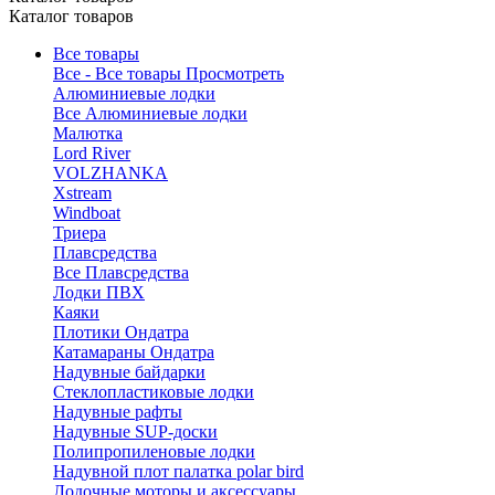
Каталог товаров
Все товары
Все - Все товары
Просмотреть
Алюминиевые лодки
Все Алюминиевые лодки
Малютка
Lord River
VOLZHANKA
Xstream
Windboat
Триера
Плавсредства
Все Плавсредства
Лодки ПВХ
Каяки
Плотики Ондатра
Катамараны Ондатра
Надувные байдарки
Стеклопластиковые лодки
Надувные рафты
Надувные SUP-доски
Полипропиленовые лодки
Надувной плот палатка polar bird
Лодочные моторы и аксессуары