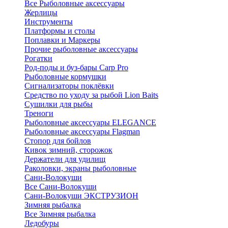
Все Рыболовные аксессуары
Жерлицы
Инструменты
Платформы и столы
Поплавки и Маркеры
Прочие рыболовные аксессуары
Рогатки
Род-поды и буз-бары Carp Pro
Рыболовные кормушки
Сигнализаторы поклёвки
Средство по уходу за рыбой Lion Baits
Сушилки для рыбы
Треноги
Рыболовные аксессуары ELEGANCE
Рыболовные аксессуары Flagman
Стопор для бойлов
Кивок зимний, сторожок
Держатели для удилищ
Раколовки, экраны рыболовные
Сани-Волокуши
Все Сани-Волокуши
Сани-Волокуши ЭКСТРУЗИОН
Зимняя рыбалка
Все Зимняя рыбалка
Ледобуры