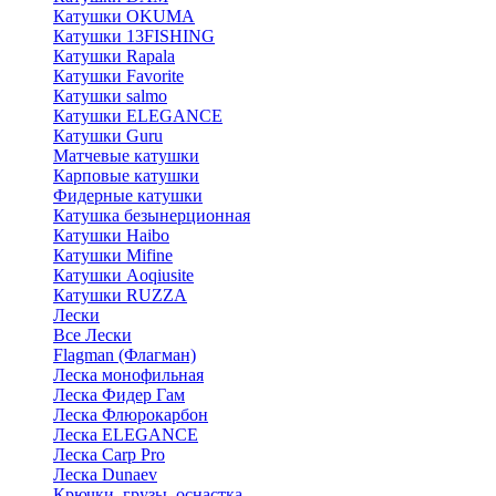
Катушки OKUMA
Катушки 13FISHING
Катушки Rapala
Катушки Favorite
Катушки salmo
Катушки ELEGANCE
Катушки Guru
Матчевые катушки
Карповые катушки
Фидерные катушки
Катушка безынерционная
Катушки Haibo
Катушки Mifine
Катушки Aoqiusite
Катушки RUZZA
Лески
Все Лески
Flagman (Флагман)
Леска монофильная
Леска Фидер Гам
Леска Флюрокарбон
Леска ELEGANCE
Леска Carp Pro
Леска Dunaev
Крючки, грузы, оснастка