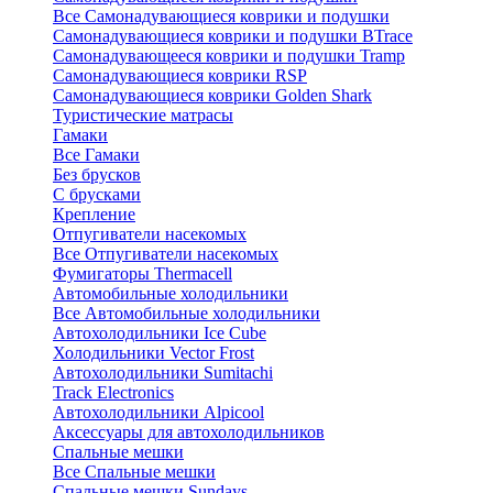
Все Самонадувающиеся коврики и подушки
Самонадувающиеся коврики и подушки BTrace
Самонадувающееся коврики и подушки Tramp
Самонадувающиеся коврики RSP
Самонадувающиеся коврики Golden Shark
Туристические матрасы
Гамаки
Все Гамаки
Без брусков
С брусками
Крепление
Отпугиватели насекомых
Все Отпугиватели насекомых
Фумигаторы Thermacell
Автомобильные холодильники
Все Автомобильные холодильники
Автохолодильники Ice Cube
Холодильники Vector Frost
Автохолодильники Sumitachi
Track Electronics
Автохолодильники Alpicool
Аксессуары для автохолодильников
Спальные мешки
Все Спальные мешки
Спальные мешки Sundays