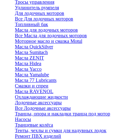
Тросы управления
Удлинитель румпеля
Для лодочных моторов
Все Для лодочных моторов
Топливный бак
Масла для лодочных моторов
Все Масла для лодочных моторов
Моторное масло и смазка Motul
Масла QuickSilver
Масла Sumitach
Масла ZENIT
Масла Hidea
Масла Yacco
Масла Yamalube
Масла 77 Lubricants
Смазки и спреи
Масла RAVENOL
Охлаждающие жидкости
Лодочные аксессуары
Все Лодочные аксессуары
Транцы, опора и накладки транца под мотор
Насосы
Транцевые колёса
Тенты, чехлы и сумки для надувных лодок
Ремонт ПВХ изделий