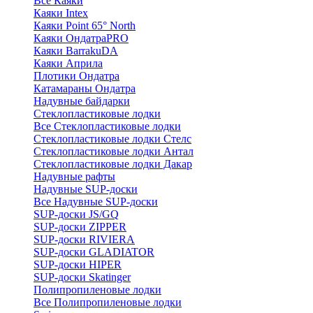
Все Каяки
Каяки Intex
Каяки Point 65° North
Каяки ОндатраPRO
Каяки BarrakuDA
Каяки Априла
Плотики Ондатра
Катамараны Ондатра
Надувные байдарки
Стеклопластиковые лодки
Все Стеклопластиковые лодки
Стеклопластиковые лодки Стелс
Стеклопластиковые лодки Антал
Стеклопластиковые лодки Дакар
Надувные рафты
Надувные SUP-доски
Все Надувные SUP-доски
SUP-доски JS/GQ
SUP-доски ZIPPER
SUP-доски RIVIERA
SUP-доски GLADIATOR
SUP-доски HIPER
SUP-доски Skatinger
Полипропиленовые лодки
Все Полипропиленовые лодки