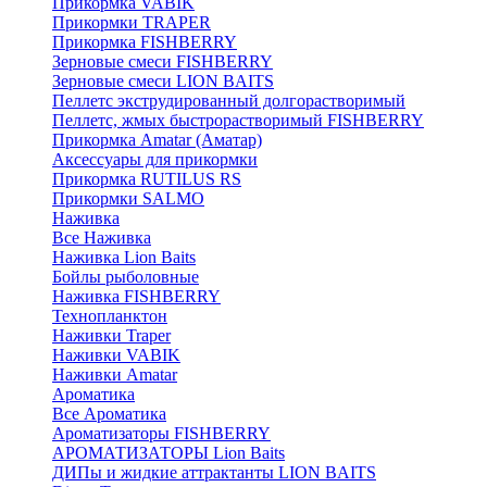
Прикормка VABIK
Прикормки TRAPER
Прикормка FISHBERRY
Зерновые смеси FISHBERRY
Зерновые смеси LION BAITS
Пеллетс экструдированный долгорастворимый
Пеллетс, жмых быстрорастворимый FISHBERRY
Прикормка Amatar (Аматар)
Аксессуары для прикормки
Прикормка RUTILUS RS
Прикормки SALMO
Наживка
Все Наживка
Наживка Lion Baits
Бойлы рыболовные
Наживка FISHBERRY
Технопланктон
Наживки Traper
Наживки VABIK
Наживки Amatar
Ароматика
Все Ароматика
Ароматизаторы FISHBERRY
АРОМАТИЗАТОРЫ Lion Baits
ДИПы и жидкие аттрактанты LION BAITS