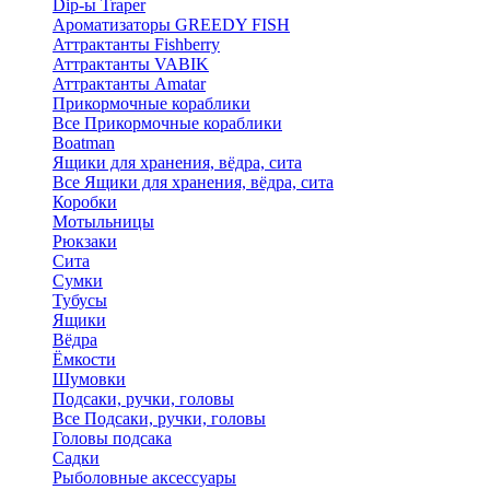
Dip-ы Traper
Ароматизаторы GREEDY FISH
Аттрактанты Fishberry
Аттрактанты VABIK
Аттрактанты Amatar
Прикормочные кораблики
Все Прикормочные кораблики
Boatman
Ящики для хранения, вёдра, сита
Все Ящики для хранения, вёдра, сита
Коробки
Мотыльницы
Рюкзаки
Сита
Сумки
Тубусы
Ящики
Вёдра
Ёмкости
Шумовки
Подсаки, ручки, головы
Все Подсаки, ручки, головы
Головы подсака
Садки
Рыболовные аксессуары