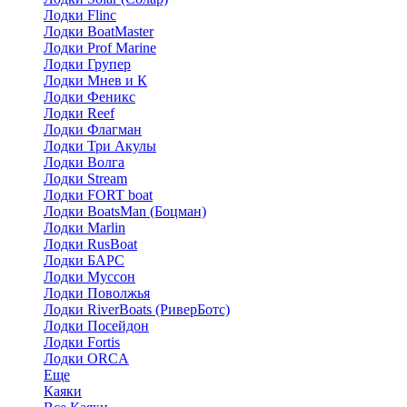
Лодки Flinc
Лодки BoatMaster
Лодки Prof Marine
Лодки Групер
Лодки Мнев и К
Лодки Феникс
Лодки Reef
Лодки Флагман
Лодки Три Акулы
Лодки Волга
Лодки Stream
Лодки FORT boat
Лодки BoatsMan (Боцман)
Лодки Marlin
Лодки RusBoat
Лодки БАРС
Лодки Муссон
Лодки Поволжья
Лодки RiverBoats (РиверБотс)
Лодки Посейдон
Лодки Fortis
Лодки ORCA
Еще
Каяки