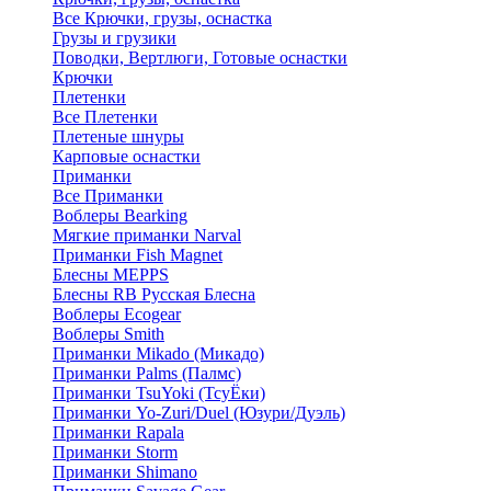
Все Крючки, грузы, оснастка
Грузы и грузики
Поводки, Вертлюги, Готовые оснастки
Крючки
Плетенки
Все Плетенки
Плетеные шнуры
Карповые оснастки
Приманки
Все Приманки
Воблеры Bearking
Мягкие приманки Narval
Приманки Fish Magnet
Блесны MEPPS
Блесны RB Русская Блесна
Воблеры Ecogear
Воблеры Smith
Приманки Mikado (Микадо)
Приманки Palms (Палмс)
Приманки TsuYoki (ТсуЁки)
Приманки Yo-Zuri/Duel (Юзури/Дуэль)
Приманки Rapala
Приманки Storm
Приманки Shimano