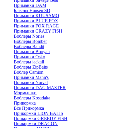
Приманки Savage Gear
Приманки DAM
Блесны Hansen SD
Приманки KUUSAMO
Приманки BLUE FOX
Приманки FOX RAGE
Приманки CRAZY FISH
Воблеры Nories
Воблеры Bomber
Воблеры Bandit
Приманки Booyah
Приманки Osko
Воблеры jackall
Воблеры ZipBaits
Воблер Camion
Приманки Mann's
Приманки Narval
Приманки DAG MASTER
Мормышки
Воблеры Kosadaka
Прикормка
Все Прикормка
Прикормки LION BAITS
Прикормки GREEDY FISH
Прикормки DRAGON