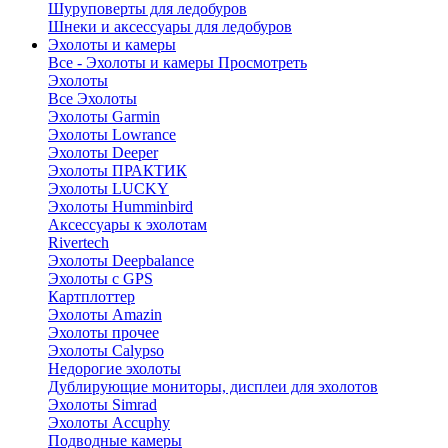
Шуруповерты для ледобуров
Шнеки и аксессуары для ледобуров
Эхолоты и камеры
Все - Эхолоты и камеры
Просмотреть
Эхолоты
Все Эхолоты
Эхолоты Garmin
Эхолоты Lowrance
Эхолоты Deeper
Эхолоты ПРАКТИК
Эхолоты LUCKY
Эхолоты Humminbird
Аксессуары к эхолотам
Rivertech
Эхолоты Deepbalance
Эхолоты с GPS
Картплоттер
Эхолоты Amazin
Эхолоты прочее
Эхолоты Calypso
Недорогие эхолоты
Дублирующие мониторы, дисплеи для эхолотов
Эхолоты Simrad
Эхолоты Accuphy
Подводные камеры