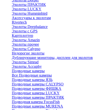
Эхолоты Deeper
Эхолоты ПРАКТИК
Эхолоты LUCKY
Эхолоты Humminbird
Аксессуары к эхолотам
Rivertech
Эхолоты Deepbalance
Эхолоты с GPS
Картплоттер
Эхолоты Amazin
Эхолоты прочее
Эхолоты Calypso
Недорогие эхолоты
Дублирующие мониторы, дисплеи для эхолотов
Эхолоты Simrad
Эхолоты Accuphy
Подводные камеры
Все Подводные камеры
Подводные камеры ЯЗЬ
Подводные камеры CALYPSO
Подводные камеры ФИШКА
Подводные камеры LUCKY
Подводные камеры ПРАКТИК
Подводная камера FocusFish
Подводные камеры MURENA