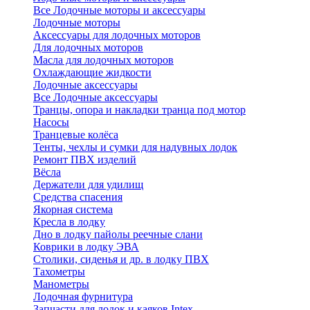
Все Лодочные моторы и аксессуары
Лодочные моторы
Аксессуары для лодочных моторов
Для лодочных моторов
Масла для лодочных моторов
Охлаждающие жидкости
Лодочные аксессуары
Все Лодочные аксессуары
Транцы, опора и накладки транца под мотор
Насосы
Транцевые колёса
Тенты, чехлы и сумки для надувных лодок
Ремонт ПВХ изделий
Вёсла
Держатели для удилищ
Средства спасения
Якорная система
Кресла в лодку
Дно в лодку пайолы реечные слани
Коврики в лодку ЭВА
Столики, сиденья и др. в лодку ПВХ
Тахометры
Манометры
Лодочная фурнитура
Запчасти для лодок и каяков Intex