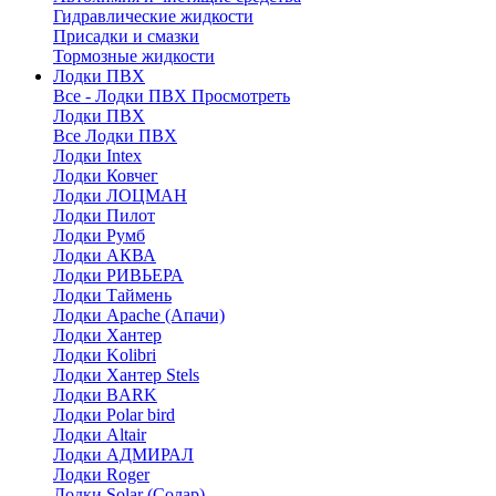
Гидравлические жидкости
Присадки и смазки
Тормозные жидкости
Лодки ПВХ
Все - Лодки ПВХ
Просмотреть
Лодки ПВХ
Все Лодки ПВХ
Лодки Intex
Лодки Ковчег
Лодки ЛОЦМАН
Лодки Пилот
Лодки Румб
Лодки АКВА
Лодки РИВЬЕРА
Лодки Таймень
Лодки Apache (Апачи)
Лодки Хантер
Лодки Kolibri
Лодки Хантер Stels
Лодки BARK
Лодки Polar bird
Лодки Altair
Лодки АДМИРАЛ
Лодки Roger
Лодки Solar (Солар)