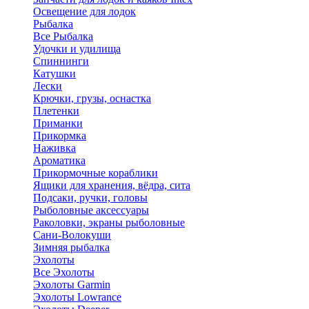
Освещение для лодок
Рыбалка
Все Рыбалка
Удочки и удилища
Спиннинги
Катушки
Лески
Крючки, грузы, оснастка
Плетенки
Приманки
Прикормка
Наживка
Ароматика
Прикормочные кораблики
Ящики для хранения, вёдра, сита
Подсаки, ручки, головы
Рыболовные аксессуары
Раколовки, экраны рыболовные
Сани-Волокуши
Зимняя рыбалка
Эхолоты
Все Эхолоты
Эхолоты Garmin
Эхолоты Lowrance