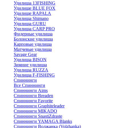
Удилища 13FISHING
Удилище BLUE FOX
Удилище RAPALA
Удилища Shimano
Удилища GURU
Удилища CARP PRO
Фидерные удилища
Болонские удилища
Карповые удилища
Матчевые удилища
Savage Gear
Удилища BISON
Зимние удилища
Удилища RUZZA
Удилища F-FISHING
Спиннинги
Все Спиннинги
Спиннинги Aims
Спиннинги Breaden
Спиннинги Favorite
Спиннинги Graphiteleader
Спиннинги MIKADO
Спиннинги SnastiZdraste
Спиннинги YAMAGA Blanks
Спиннинги Волжанка (Volzhanka)