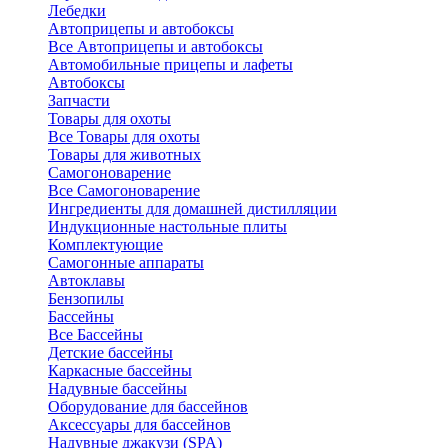
Лебедки
Автоприцепы и автобоксы
Все Автоприцепы и автобоксы
Автомобильные прицепы и лафеты
Автобоксы
Запчасти
Товары для охоты
Все Товары для охоты
Товары для животных
Самогоноварение
Все Самогоноварение
Ингредиенты для домашней дистилляции
Индукционные настольные плиты
Комплектующие
Самогонные аппараты
Автоклавы
Бензопилы
Бассейны
Все Бассейны
Детские бассейны
Каркасные бассейны
Надувные бассейны
Оборудование для бассейнов
Аксессуары для бассейнов
Надувные джакузи (SPA)