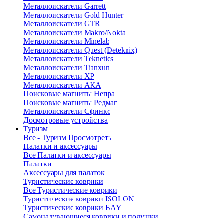
Металлоискатели Garrett
Металлоискатели Gold Hunter
Металлоискатели GTR
Металлоискатели Makro/Nokta
Металлоискатели Minelab
Металлоискатели Quest (Deteknix)
Металлоискатели Teknetics
Металлоискатели Tianxun
Металлоискатели XP
Металлоискатели АКА
Поисковые магниты Непра
Поисковые магниты Редмаг
Металлоискатели Сфинкс
Досмотровые устройства
Туризм
Все - Туризм
Просмотреть
Палатки и аксессуары
Все Палатки и аксессуары
Палатки
Аксессуары для палаток
Туристические коврики
Все Туристические коврики
Туристические коврики ISOLON
Туристические коврики BAY
Самонадувающиеся коврики и подушки