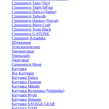
Спиннинги Тикт (Tict)
Спиннинги Thirty34Four
Спиннинги Daiwa (Дайва)
Спиннинги Tailwalk
Спиннинги Нарвал (Narval)
Спиннинги Major Craft
Спиннинги Xesta Black
Спиннинги G-STONE
Спиннинг Kosadaka
Штекерные
Телескопические
Твичинговые
Ультралайт
Джиговые
Спиннинги Bison
Катушки
Все Катушки
Катушки Daiwa
Катушки Flagman
Катушки Mikado
Катушки Волжанка (Volzhanka)
Катушки Ryobi
Катушки Shimano
Катушки SAVAGE GEAR
Катушки DAM