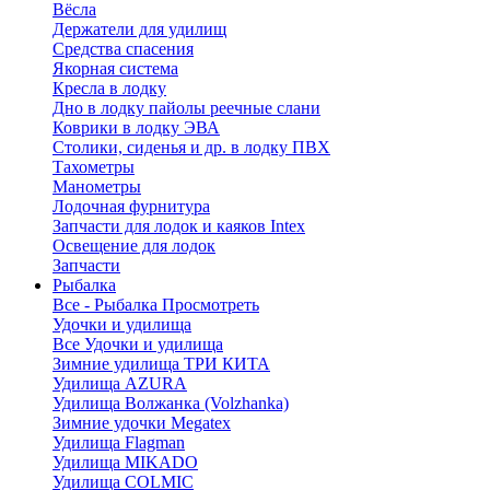
Вёсла
Держатели для удилищ
Средства спасения
Якорная система
Кресла в лодку
Дно в лодку пайолы реечные слани
Коврики в лодку ЭВА
Столики, сиденья и др. в лодку ПВХ
Тахометры
Манометры
Лодочная фурнитура
Запчасти для лодок и каяков Intex
Освещение для лодок
Запчасти
Рыбалка
Все - Рыбалка
Просмотреть
Удочки и удилища
Все Удочки и удилища
Зимние удилища ТРИ КИТА
Удилища AZURA
Удилища Волжанка (Volzhanka)
Зимние удочки Megatex
Удилища Flagman
Удилища MIKADO
Удилища COLMIC