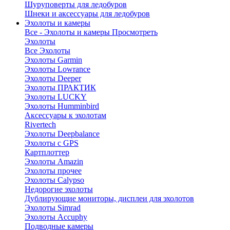
Шуруповерты для ледобуров
Шнеки и аксессуары для ледобуров
Эхолоты и камеры
Все - Эхолоты и камеры
Просмотреть
Эхолоты
Все Эхолоты
Эхолоты Garmin
Эхолоты Lowrance
Эхолоты Deeper
Эхолоты ПРАКТИК
Эхолоты LUCKY
Эхолоты Humminbird
Аксессуары к эхолотам
Rivertech
Эхолоты Deepbalance
Эхолоты с GPS
Картплоттер
Эхолоты Amazin
Эхолоты прочее
Эхолоты Calypso
Недорогие эхолоты
Дублирующие мониторы, дисплеи для эхолотов
Эхолоты Simrad
Эхолоты Accuphy
Подводные камеры