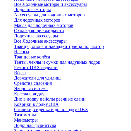
Все Лодочные моторы и аксессуары
Лодочные моторы
Аксессуары для лодочных моторов
Для лодочных моторов
Масла для лодочных моторов
Охлаждающие жидкости
Лодочные аксессуары
Все Лодочные аксессуары
Транцы, опора и накладки транца под мотор
Насосы
Транцевые колёса
Тенты, чехлы и сумки для надувных лодок
Ремонт ПВХ изделий
Вёсла
Держатели для удилищ
Средства спасения
Якорная система
Кресла в лодку
Дно в лодку пайолы реечные слани
Коврики в лодку ЭВА
Столики, сиденья и др. в лодку ПВХ
Тахометры
Манометры
Лодочная фурнитура
Запчасти для лодок и каяков Intex