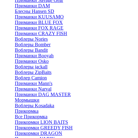
Приманки Savage Gear
Приманки DAM
Блесны Hansen SD
Приманки KUUSAMO
Приманки BLUE FOX
Приманки FOX RAGE
Приманки CRAZY FISH
Воблеры Nories
Воблеры Bomber
Воблеры Bandit
Приманки Booyah
Приманки Osko
Воблеры jackall
Воблеры ZipBaits
Воблер Camion
Приманки Mann's
Приманки Narval
Приманки DAG MASTER
Мормышки
Воблеры Kosadaka
Прикормка
Все Прикормка
Прикормки LION BAITS
Прикормки GREEDY FISH
Прикормки DRAGON