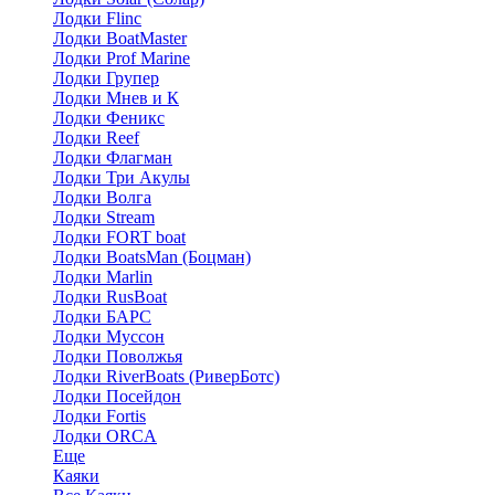
Лодки Flinc
Лодки BoatMaster
Лодки Prof Marine
Лодки Групер
Лодки Мнев и К
Лодки Феникс
Лодки Reef
Лодки Флагман
Лодки Три Акулы
Лодки Волга
Лодки Stream
Лодки FORT boat
Лодки BoatsMan (Боцман)
Лодки Marlin
Лодки RusBoat
Лодки БАРС
Лодки Муссон
Лодки Поволжья
Лодки RiverBoats (РиверБотс)
Лодки Посейдон
Лодки Fortis
Лодки ORCA
Еще
Каяки