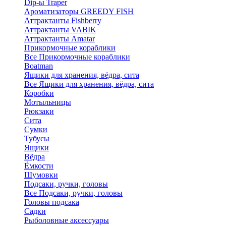
Dip-ы Traper
Ароматизаторы GREEDY FISH
Аттрактанты Fishberry
Аттрактанты VABIK
Аттрактанты Amatar
Прикормочные кораблики
Все Прикормочные кораблики
Boatman
Ящики для хранения, вёдра, сита
Все Ящики для хранения, вёдра, сита
Коробки
Мотыльницы
Рюкзаки
Сита
Сумки
Тубусы
Ящики
Вёдра
Ёмкости
Шумовки
Подсаки, ручки, головы
Все Подсаки, ручки, головы
Головы подсака
Садки
Рыболовные аксессуары