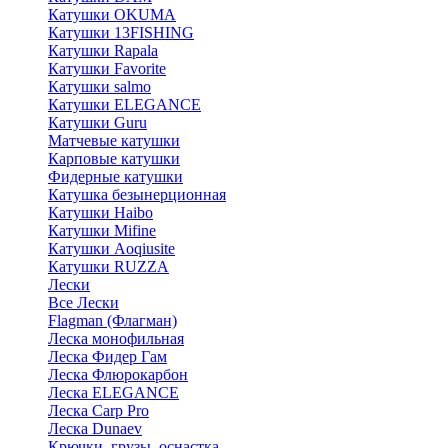
Катушки OKUMA
Катушки 13FISHING
Катушки Rapala
Катушки Favorite
Катушки salmo
Катушки ELEGANCE
Катушки Guru
Матчевые катушки
Карповые катушки
Фидерные катушки
Катушка безынерционная
Катушки Haibo
Катушки Mifine
Катушки Aoqiusite
Катушки RUZZA
Лески
Все Лески
Flagman (Флагман)
Леска монофильная
Леска Фидер Гам
Леска Флюрокарбон
Леска ELEGANCE
Леска Carp Pro
Леска Dunaev
Крючки, грузы, оснастка