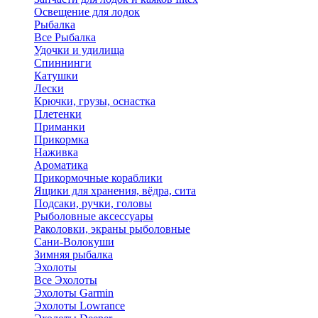
Освещение для лодок
Рыбалка
Все Рыбалка
Удочки и удилища
Спиннинги
Катушки
Лески
Крючки, грузы, оснастка
Плетенки
Приманки
Прикормка
Наживка
Ароматика
Прикормочные кораблики
Ящики для хранения, вёдра, сита
Подсаки, ручки, головы
Рыболовные аксессуары
Раколовки, экраны рыболовные
Сани-Волокуши
Зимняя рыбалка
Эхолоты
Все Эхолоты
Эхолоты Garmin
Эхолоты Lowrance