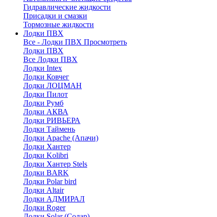
Гидравлические жидкости
Присадки и смазки
Тормозные жидкости
Лодки ПВХ
Все - Лодки ПВХ
Просмотреть
Лодки ПВХ
Все Лодки ПВХ
Лодки Intex
Лодки Ковчег
Лодки ЛОЦМАН
Лодки Пилот
Лодки Румб
Лодки АКВА
Лодки РИВЬЕРА
Лодки Таймень
Лодки Apache (Апачи)
Лодки Хантер
Лодки Kolibri
Лодки Хантер Stels
Лодки BARK
Лодки Polar bird
Лодки Altair
Лодки АДМИРАЛ
Лодки Roger
Лодки Solar (Солар)