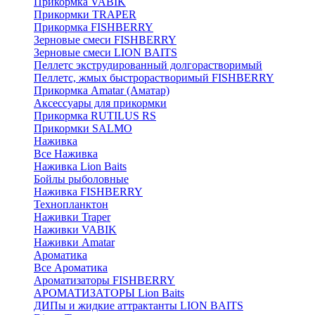
Прикормка VABIK
Прикормки TRAPER
Прикормка FISHBERRY
Зерновые смеси FISHBERRY
Зерновые смеси LION BAITS
Пеллетс экструдированный долгорастворимый
Пеллетс, жмых быстрорастворимый FISHBERRY
Прикормка Amatar (Аматар)
Аксессуары для прикормки
Прикормка RUTILUS RS
Прикормки SALMO
Наживка
Все Наживка
Наживка Lion Baits
Бойлы рыболовные
Наживка FISHBERRY
Технопланктон
Наживки Traper
Наживки VABIK
Наживки Amatar
Ароматика
Все Ароматика
Ароматизаторы FISHBERRY
АРОМАТИЗАТОРЫ Lion Baits
ДИПы и жидкие аттрактанты LION BAITS