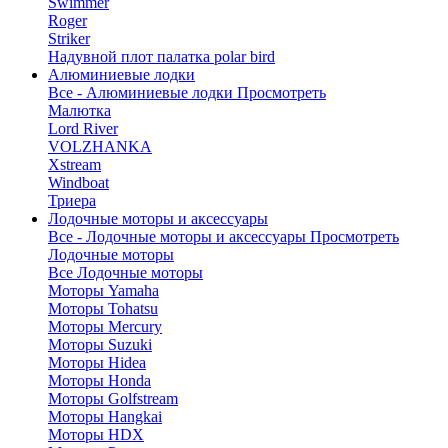
Swimmer
Roger
Striker
Надувной плот палатка polar bird
Алюминиевые лодки
Все - Алюминиевые лодки
Просмотреть
Малютка
Lord River
VOLZHANKA
Xstream
Windboat
Триера
Лодочные моторы и аксессуары
Все - Лодочные моторы и аксессуары
Просмотреть
Лодочные моторы
Все Лодочные моторы
Моторы Yamaha
Моторы Tohatsu
Моторы Mercury
Моторы Suzuki
Моторы Hidea
Моторы Honda
Моторы Golfstream
Моторы Hangkai
Моторы HDX