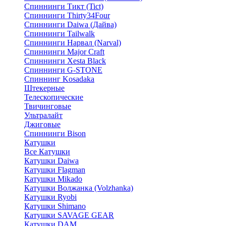
Спиннинги Тикт (Tict)
Спиннинги Thirty34Four
Спиннинги Daiwa (Дайва)
Спиннинги Tailwalk
Спиннинги Нарвал (Narval)
Спиннинги Major Craft
Спиннинги Xesta Black
Спиннинги G-STONE
Спиннинг Kosadaka
Штекерные
Телескопические
Твичинговые
Ультралайт
Джиговые
Спиннинги Bison
Катушки
Все Катушки
Катушки Daiwa
Катушки Flagman
Катушки Mikado
Катушки Волжанка (Volzhanka)
Катушки Ryobi
Катушки Shimano
Катушки SAVAGE GEAR
Катушки DAM