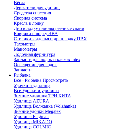
Вёсла
Держатели для удилищ
Средства спасения
Якорная система
Кресла в лодку
Дно в лодку пайолы реечные слани
Коврики в лодку ЭВА
Столики, сиденья и др. в лодку ПВХ
Тахометры
Манометры
Лодочная фурнитура
Запчасти для лодок и каяков Intex
Освещение для лодок
Запчасти
Рыбалка
Все - Рыбалка
Просмотреть
Удочки и удилища
Все Удочки и удилища
Зимние удилища ТРИ КИТА
Удилища AZURA
Удилища Волжанка (Volzhanka)
Зимние удочки Megatex
Удилища Flagman
Удилища MIKADO
Удилища COLMIC