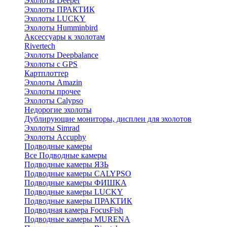
Эхолоты Deeper
Эхолоты ПРАКТИК
Эхолоты LUCKY
Эхолоты Humminbird
Аксессуары к эхолотам
Rivertech
Эхолоты Deepbalance
Эхолоты с GPS
Картплоттер
Эхолоты Amazin
Эхолоты прочее
Эхолоты Calypso
Недорогие эхолоты
Дублирующие мониторы, дисплеи для эхолотов
Эхолоты Simrad
Эхолоты Accuphy
Подводные камеры
Все Подводные камеры
Подводные камеры ЯЗЬ
Подводные камеры CALYPSO
Подводные камеры ФИШКА
Подводные камеры LUCKY
Подводные камеры ПРАКТИК
Подводная камера FocusFish
Подводные камеры MURENA