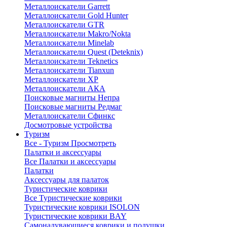
Металлоискатели Garrett
Металлоискатели Gold Hunter
Металлоискатели GTR
Металлоискатели Makro/Nokta
Металлоискатели Minelab
Металлоискатели Quest (Deteknix)
Металлоискатели Teknetics
Металлоискатели Tianxun
Металлоискатели XP
Металлоискатели АКА
Поисковые магниты Непра
Поисковые магниты Редмаг
Металлоискатели Сфинкс
Досмотровые устройства
Туризм
Все - Туризм
Просмотреть
Палатки и аксессуары
Все Палатки и аксессуары
Палатки
Аксессуары для палаток
Туристические коврики
Все Туристические коврики
Туристические коврики ISOLON
Туристические коврики BAY
Самонадувающиеся коврики и подушки