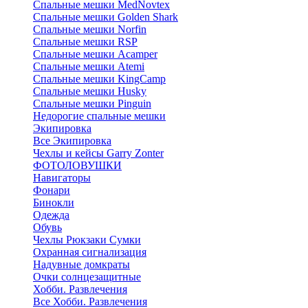
Cпальные мешки MedNovtex
Спальные мешки Golden Shark
Спальные мешки Norfin
Спальные мешки RSP
Спальные мешки Acamper
Спальные мешки Atemi
Спальные мешки KingCamp
Спальные мешки Husky
Спальные мешки Pinguin
Недорогие спальные мешки
Экипировка
Все Экипировка
Чехлы и кейсы Garry Zonter
ФОТОЛОВУШКИ
Навигаторы
Фонари
Бинокли
Одежда
Обувь
Чехлы Рюкзаки Сумки
Охранная сигнализация
Надувные домкраты
Очки солнцезащитные
Хобби. Развлечения
Все Хобби. Развлечения