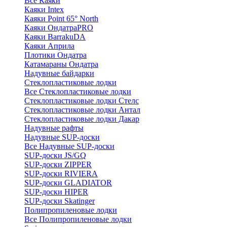
Все Каяки
Каяки Intex
Каяки Point 65° North
Каяки ОндатраPRO
Каяки BarrakuDA
Каяки Априла
Плотики Ондатра
Катамараны Ондатра
Надувные байдарки
Стеклопластиковые лодки
Все Стеклопластиковые лодки
Стеклопластиковые лодки Стелс
Стеклопластиковые лодки Антал
Стеклопластиковые лодки Дакар
Надувные рафты
Надувные SUP-доски
Все Надувные SUP-доски
SUP-доски JS/GQ
SUP-доски ZIPPER
SUP-доски RIVIERA
SUP-доски GLADIATOR
SUP-доски HIPER
SUP-доски Skatinger
Полипропиленовые лодки
Все Полипропиленовые лодки