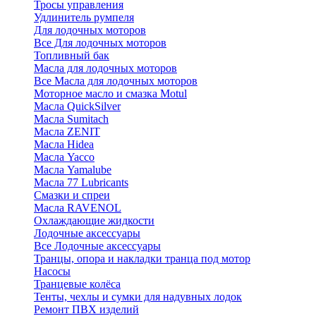
Тросы управления
Удлинитель румпеля
Для лодочных моторов
Все Для лодочных моторов
Топливный бак
Масла для лодочных моторов
Все Масла для лодочных моторов
Моторное масло и смазка Motul
Масла QuickSilver
Масла Sumitach
Масла ZENIT
Масла Hidea
Масла Yacco
Масла Yamalube
Масла 77 Lubricants
Смазки и спреи
Масла RAVENOL
Охлаждающие жидкости
Лодочные аксессуары
Все Лодочные аксессуары
Транцы, опора и накладки транца под мотор
Насосы
Транцевые колёса
Тенты, чехлы и сумки для надувных лодок
Ремонт ПВХ изделий