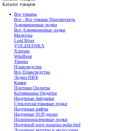
Каталог товаров
Все товары
Все - Все товары
Просмотреть
Алюминиевые лодки
Все Алюминиевые лодки
Малютка
Lord River
VOLZHANKA
Xstream
Windboat
Триера
Плавсредства
Все Плавсредства
Лодки ПВХ
Каяки
Плотики Ондатра
Катамараны Ондатра
Надувные байдарки
Стеклопластиковые лодки
Надувные рафты
Надувные SUP-доски
Полипропиленовые лодки
Надувной плот палатка polar bird
Лодочные моторы и аксессуары