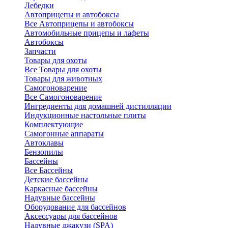
Лебедки
Автоприцепы и автобоксы
Все Автоприцепы и автобоксы
Автомобильные прицепы и лафеты
Автобоксы
Запчасти
Товары для охоты
Все Товары для охоты
Товары для животных
Самогоноварение
Все Самогоноварение
Ингредиенты для домашней дистилляции
Индукционные настольные плиты
Комплектующие
Самогонные аппараты
Автоклавы
Бензопилы
Бассейны
Все Бассейны
Детские бассейны
Каркасные бассейны
Надувные бассейны
Оборудование для бассейнов
Аксессуары для бассейнов
Надувные джакузи (SPA)