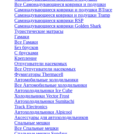
Все Самонадувающиеся коврики и подушки
Самонадувающиеся коврики и подушки BTrace
Самонадувающееся коврики и подушки Tramp
Самонадувающиеся коврики RSP
Самонадувающиеся коврики Golden Shark
Туристические матрасы
Гамаки
Все Гамаки
Без брусков
С брусками
Крепление
Отпугиватели насекомых
Все Отпугиватели насекомых
Фумигаторы Thermacell
Автомобильные холодильники
Все Автомобильные холодильники
Автохолодильники Ice Cube
Холодильники Vector Frost
Автохолодильники Sumitachi
Track Electronics
Автохолодильники Alpicool
Аксессуары для автохолодильников
Спальные мешки
Все Спальные мешки
Спальные мешки Sundays