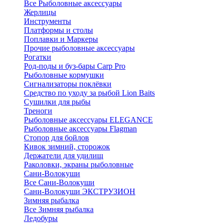
Все Рыболовные аксессуары
Жерлицы
Инструменты
Платформы и столы
Поплавки и Маркеры
Прочие рыболовные аксессуары
Рогатки
Род-поды и буз-бары Carp Pro
Рыболовные кормушки
Сигнализаторы поклёвки
Средство по уходу за рыбой Lion Baits
Сушилки для рыбы
Треноги
Рыболовные аксессуары ELEGANCE
Рыболовные аксессуары Flagman
Стопор для бойлов
Кивок зимний, сторожок
Держатели для удилищ
Раколовки, экраны рыболовные
Сани-Волокуши
Все Сани-Волокуши
Сани-Волокуши ЭКСТРУЗИОН
Зимняя рыбалка
Все Зимняя рыбалка
Ледобуры