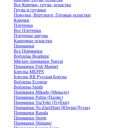
Все Крючки, грузы, оснастка
Грузы и грузики
Поводки, Вертлюги, Готовые оснастки
Крючки
Плетенки
Все Плетенки
Плетеные шнуры
Карповые оснастки
Приманки
Все Приманки
Воблеры Bearking
Мягкие приманки Narval
Приманки Fish Magnet
Блесны MEPPS
Блесны RB Русская Блесна
Воблеры Ecogear
Воблеры Smith
Приманки Mikado (Микадо)
Приманки Palms (Палмс)
Приманки TsuYoki (ТсуЁки)
Приманки Yo-Zuri/Duel (Юзури/Дуэль)
Приманки Rapala
Приманки Storm
Приманки Shimano