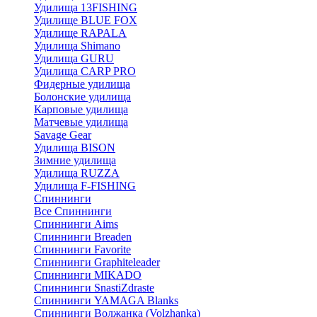
Удилища 13FISHING
Удилище BLUE FOX
Удилище RAPALA
Удилища Shimano
Удилища GURU
Удилища CARP PRO
Фидерные удилища
Болонские удилища
Карповые удилища
Матчевые удилища
Savage Gear
Удилища BISON
Зимние удилища
Удилища RUZZA
Удилища F-FISHING
Спиннинги
Все Спиннинги
Спиннинги Aims
Спиннинги Breaden
Спиннинги Favorite
Спиннинги Graphiteleader
Спиннинги MIKADO
Спиннинги SnastiZdraste
Спиннинги YAMAGA Blanks
Спиннинги Волжанка (Volzhanka)