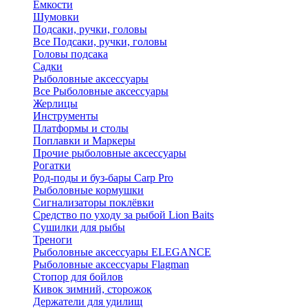
Ёмкости
Шумовки
Подсаки, ручки, головы
Все Подсаки, ручки, головы
Головы подсака
Садки
Рыболовные аксессуары
Все Рыболовные аксессуары
Жерлицы
Инструменты
Платформы и столы
Поплавки и Маркеры
Прочие рыболовные аксессуары
Рогатки
Род-поды и буз-бары Carp Pro
Рыболовные кормушки
Сигнализаторы поклёвки
Средство по уходу за рыбой Lion Baits
Сушилки для рыбы
Треноги
Рыболовные аксессуары ELEGANCE
Рыболовные аксессуары Flagman
Стопор для бойлов
Кивок зимний, сторожок
Держатели для удилищ