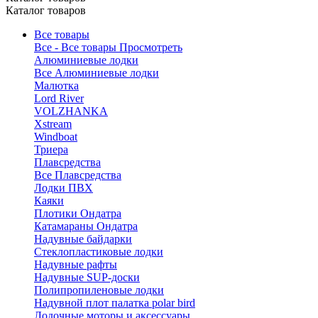
Каталог товаров
Все товары
Все - Все товары
Просмотреть
Алюминиевые лодки
Все Алюминиевые лодки
Малютка
Lord River
VOLZHANKA
Xstream
Windboat
Триера
Плавсредства
Все Плавсредства
Лодки ПВХ
Каяки
Плотики Ондатра
Катамараны Ондатра
Надувные байдарки
Стеклопластиковые лодки
Надувные рафты
Надувные SUP-доски
Полипропиленовые лодки
Надувной плот палатка polar bird
Лодочные моторы и аксессуары