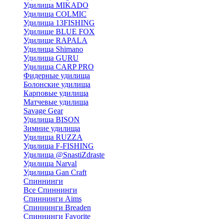
Удилища MIKADO
Удилища COLMIC
Удилища 13FISHING
Удилище BLUE FOX
Удилище RAPALA
Удилища Shimano
Удилища GURU
Удилища CARP PRO
Фидерные удилища
Болонские удилища
Карповые удилища
Матчевые удилища
Savage Gear
Удилища BISON
Зимние удилища
Удилища RUZZA
Удилища F-FISHING
Удилища @SnastiZdraste
Удилища Narval
Удилища Gan Craft
Спиннинги
Все Спиннинги
Спиннинги Aims
Спиннинги Breaden
Спиннинги Favorite