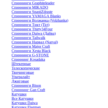
Спиннинги Graphiteleader
Спиннинги MIKADO
Спиннинги SnastiZdraste
Спиннинги YAMAGA Blanks
Спиннинги Волжанка (Volzhanka)
Спиннинги Тикт (Tict)
Спиннинги Thirty34Four
Спиннинги Daiwa (Дайва)
Спиннинги Tailwalk
Спиннинги Нарвал (Narval)
Спиннинги Major Craft
Спиннинги Xesta Black
Спиннинги G-STONE
Спиннинг Kosadaka
Штекерные
Телескопические
Твичинговые
Ультралайт
Джиговые
Спиннинги Bison
Спиннинг Gan Craft
Катушки
Все Катушки
Катушки Daiwa
Катушки Flagman