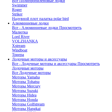
Все Полипропиленовые лодки
Swimmer
Roger
Striker
Надувной плот палатка polar bird
Алюминиевые лодки
Все - Алюминиевые лодки
Просмотреть
Малютка
Lord River
VOLZHANKA
Xstream
Windboat
Триера
Лодочные моторы и аксессуары
Все - Лодочные моторы и аксессуары
Просмотреть
Лодочные моторы
Все Лодочные моторы
Моторы Yamaha
Моторы Tohatsu
Моторы Mercury
Моторы Suzuki
Моторы Hidea
Моторы Honda
Моторы Golfstream
Моторы Hangkai