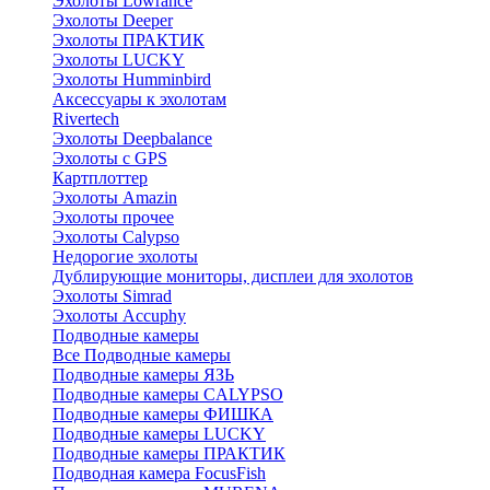
Эхолоты Lowrance
Эхолоты Deeper
Эхолоты ПРАКТИК
Эхолоты LUCKY
Эхолоты Humminbird
Аксессуары к эхолотам
Rivertech
Эхолоты Deepbalance
Эхолоты с GPS
Картплоттер
Эхолоты Amazin
Эхолоты прочее
Эхолоты Calypso
Недорогие эхолоты
Дублирующие мониторы, дисплеи для эхолотов
Эхолоты Simrad
Эхолоты Accuphy
Подводные камеры
Все Подводные камеры
Подводные камеры ЯЗЬ
Подводные камеры CALYPSO
Подводные камеры ФИШКА
Подводные камеры LUCKY
Подводные камеры ПРАКТИК
Подводная камера FocusFish