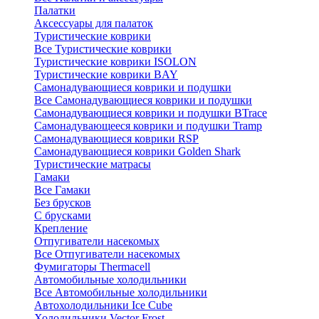
Палатки
Аксессуары для палаток
Туристические коврики
Все Туристические коврики
Туристические коврики ISOLON
Туристические коврики BAY
Самонадувающиеся коврики и подушки
Все Самонадувающиеся коврики и подушки
Самонадувающиеся коврики и подушки BTrace
Самонадувающееся коврики и подушки Tramp
Самонадувающиеся коврики RSP
Самонадувающиеся коврики Golden Shark
Туристические матрасы
Гамаки
Все Гамаки
Без брусков
С брусками
Крепление
Отпугиватели насекомых
Все Отпугиватели насекомых
Фумигаторы Thermacell
Автомобильные холодильники
Все Автомобильные холодильники
Автохолодильники Ice Cube
Холодильники Vector Frost