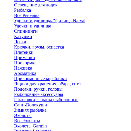
Освещение для лодок
Рыбалка
Все Рыбалка
Удочки и удилища//Удилища Narval
Удочки и удилища
Спиннинги
Катушки
Лески
Крючки, грузы, оснастка
Плетенки
Приманки
Прикормка
Наживка
Ароматика
Прикормочные кораблики
Ящики для хранения, вёдра, сита
Подсаки, ручки, головы
Рыболовные аксессуары
Раколовки, экраны рыболовные
Сани-Волокуши
Зимняя рыбалка
Эхолоты
Все Эхолоты
Эхолоты Garmin