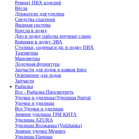
Ремонт ПВХ изделий
Вёсла
Держатели для удилищ
Средства спасения
Якорная система
Кресла в лодку
Дно в лодку пайолы реечные слани
Коврики в лодку ЭВА
Столики, сиденья и др. в лодку ПВХ
Тахометры
Манометры
Лодочная фурнитура
Запчасти для лодок и каяков Intex
Освещение для лодок
Запчасти
Рыбалка
Все - Рыбалка
Просмотреть
Удочки и удилища//Удилища Narval
Удочки и удилища
Все Удочки и удилища
Зимние удилища ТРИ КИТА
Удилища AZURA
Удилища Волжанка (Volzhanka)
Зимние удочки Megatex
Удилища Flagman