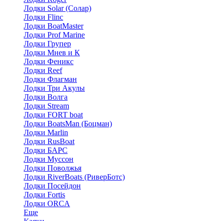
Лодки Solar (Солар)
Лодки Flinc
Лодки BoatMaster
Лодки Prof Marine
Лодки Групер
Лодки Мнев и К
Лодки Феникс
Лодки Reef
Лодки Флагман
Лодки Три Акулы
Лодки Волга
Лодки Stream
Лодки FORT boat
Лодки BoatsMan (Боцман)
Лодки Marlin
Лодки RusBoat
Лодки БАРС
Лодки Муссон
Лодки Поволжья
Лодки RiverBoats (РиверБотс)
Лодки Посейдон
Лодки Fortis
Лодки ORCA
Еще