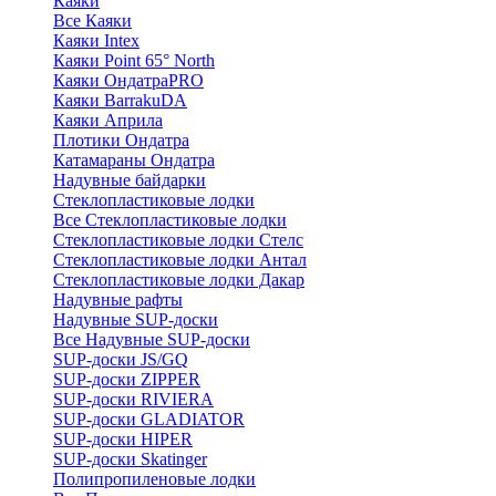
Каяки
Все Каяки
Каяки Intex
Каяки Point 65° North
Каяки ОндатраPRO
Каяки BarrakuDA
Каяки Априла
Плотики Ондатра
Катамараны Ондатра
Надувные байдарки
Стеклопластиковые лодки
Все Стеклопластиковые лодки
Стеклопластиковые лодки Стелс
Стеклопластиковые лодки Антал
Стеклопластиковые лодки Дакар
Надувные рафты
Надувные SUP-доски
Все Надувные SUP-доски
SUP-доски JS/GQ
SUP-доски ZIPPER
SUP-доски RIVIERA
SUP-доски GLADIATOR
SUP-доски HIPER
SUP-доски Skatinger
Полипропиленовые лодки