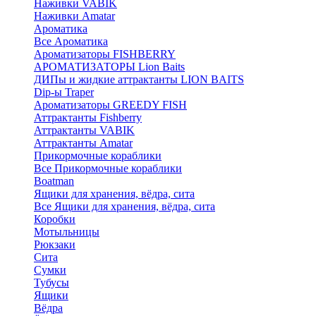
Наживки VABIK
Наживки Amatar
Ароматика
Все Ароматика
Ароматизаторы FISHBERRY
АРОМАТИЗАТОРЫ Lion Baits
ДИПы и жидкие аттрактанты LION BAITS
Dip-ы Traper
Ароматизаторы GREEDY FISH
Аттрактанты Fishberry
Аттрактанты VABIK
Аттрактанты Amatar
Прикормочные кораблики
Все Прикормочные кораблики
Boatman
Ящики для хранения, вёдра, сита
Все Ящики для хранения, вёдра, сита
Коробки
Мотыльницы
Рюкзаки
Сита
Сумки
Тубусы
Ящики
Вёдра