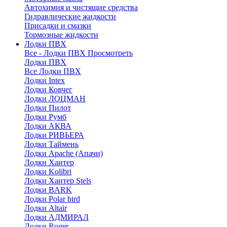
Автохимия и чистящие средства
Гидравлические жидкости
Присадки и смазки
Тормозные жидкости
Лодки ПВХ
Все - Лодки ПВХ
Просмотреть
Лодки ПВХ
Все Лодки ПВХ
Лодки Intex
Лодки Ковчег
Лодки ЛОЦМАН
Лодки Пилот
Лодки Румб
Лодки АКВА
Лодки РИВЬЕРА
Лодки Таймень
Лодки Apache (Апачи)
Лодки Хантер
Лодки Kolibri
Лодки Хантер Stels
Лодки BARK
Лодки Polar bird
Лодки Altair
Лодки АДМИРАЛ
Лодки Roger