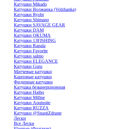
Катушки Mikado
Катушки Волжанка (Volzhanka)
Катушки Ryobi
Катушки Shimano
Катушки SAVAGE GEAR
Катушки DAM
Катушки OKUMA
Катушки 13FISHING
Катушки Rapala
Катушки Favorite
Катушки salmo
Катушки ELEGANCE
Катушки Guru
Матчевые катушки
Карповые катушки
Фидерные катушки
Катушка безынерционная
Катушки Haibo
Катушки Mifine
Катушки Aoqiusite
Катушки RUZZA
Катушки @SnastiZdraste
Лески
Все Лески
Flagman (Флагман)