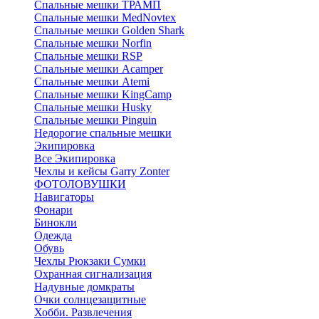
Спальные мешки ТРАМП
Cпальные мешки MedNovtex
Спальные мешки Golden Shark
Спальные мешки Norfin
Спальные мешки RSP
Спальные мешки Acamper
Спальные мешки Atemi
Спальные мешки KingCamp
Спальные мешки Husky
Спальные мешки Pinguin
Недорогие спальные мешки
Экипировка
Все Экипировка
Чехлы и кейсы Garry Zonter
ФОТОЛОВУШКИ
Навигаторы
Фонари
Бинокли
Одежда
Обувь
Чехлы Рюкзаки Сумки
Охранная сигнализация
Надувные домкраты
Очки солнцезащитные
Хобби. Развлечения