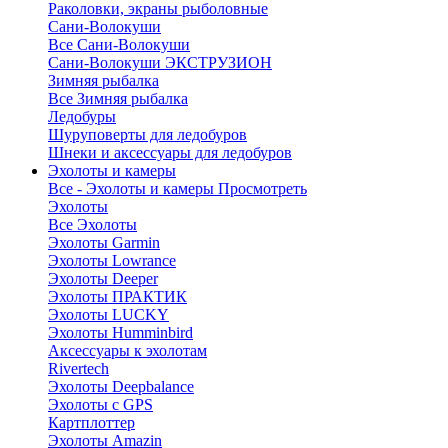
Раколовки, экраны рыболовные
Сани-Волокуши
Все Сани-Волокуши
Сани-Волокуши ЭКСТРУЗИОН
Зимняя рыбалка
Все Зимняя рыбалка
Ледобуры
Шуруповерты для ледобуров
Шнеки и аксессуары для ледобуров
Эхолоты и камеры
Все - Эхолоты и камеры
Просмотреть
Эхолоты
Все Эхолоты
Эхолоты Garmin
Эхолоты Lowrance
Эхолоты Deeper
Эхолоты ПРАКТИК
Эхолоты LUCKY
Эхолоты Humminbird
Аксессуары к эхолотам
Rivertech
Эхолоты Deepbalance
Эхолоты с GPS
Картплоттер
Эхолоты Amazin