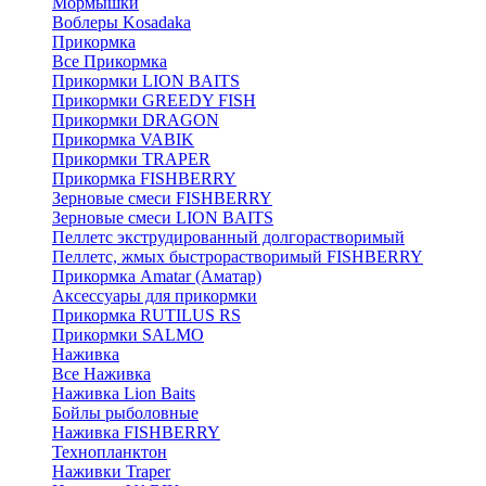
Мормышки
Воблеры Kosadaka
Прикормка
Все Прикормка
Прикормки LION BAITS
Прикормки GREEDY FISH
Прикормки DRAGON
Прикормка VABIK
Прикормки TRAPER
Прикормка FISHBERRY
Зерновые смеси FISHBERRY
Зерновые смеси LION BAITS
Пеллетс экструдированный долгорастворимый
Пеллетс, жмых быстрорастворимый FISHBERRY
Прикормка Amatar (Аматар)
Аксессуары для прикормки
Прикормка RUTILUS RS
Прикормки SALMO
Наживка
Все Наживка
Наживка Lion Baits
Бойлы рыболовные
Наживка FISHBERRY
Технопланктон
Наживки Traper