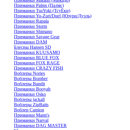
Приманки Mikado (Микадо)
Приманки Palms (Палмс)
Приманки TsuYoki (ТсуЁки)
Приманки Yo-Zuri/Duel (Юзури/Дуэль)
Приманки Rapala
Приманки Storm
Приманки Shimano
Приманки Savage Gear
Приманки DAM
Блесны Hansen SD
Приманки KUUSAMO
Приманки BLUE FOX
Приманки FOX RAGE
Приманки CRAZY FISH
Воблеры Nories
Воблеры Bomber
Воблеры Bandit
Приманки Booyah
Приманки Osko
Воблеры jackall
Воблеры ZipBaits
Воблер Camion
Приманки Mann's
Приманки Narval
Приманки DAG MASTER