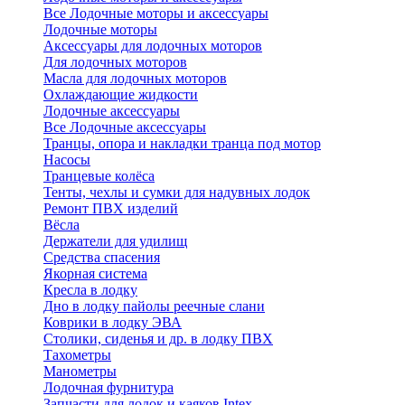
Все Лодочные моторы и аксессуары
Лодочные моторы
Аксессуары для лодочных моторов
Для лодочных моторов
Масла для лодочных моторов
Охлаждающие жидкости
Лодочные аксессуары
Все Лодочные аксессуары
Транцы, опора и накладки транца под мотор
Насосы
Транцевые колёса
Тенты, чехлы и сумки для надувных лодок
Ремонт ПВХ изделий
Вёсла
Держатели для удилищ
Средства спасения
Якорная система
Кресла в лодку
Дно в лодку пайолы реечные слани
Коврики в лодку ЭВА
Столики, сиденья и др. в лодку ПВХ
Тахометры
Манометры
Лодочная фурнитура
Запчасти для лодок и каяков Intex