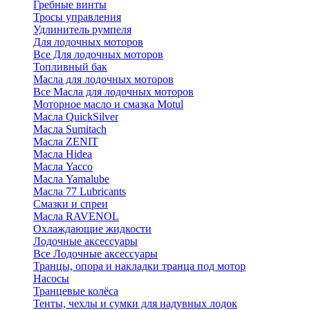
Гребные винты
Тросы управления
Удлинитель румпеля
Для лодочных моторов
Все Для лодочных моторов
Топливный бак
Масла для лодочных моторов
Все Масла для лодочных моторов
Моторное масло и смазка Motul
Масла QuickSilver
Масла Sumitach
Масла ZENIT
Масла Hidea
Масла Yacco
Масла Yamalube
Масла 77 Lubricants
Смазки и спреи
Масла RAVENOL
Охлаждающие жидкости
Лодочные аксессуары
Все Лодочные аксессуары
Транцы, опора и накладки транца под мотор
Насосы
Транцевые колёса
Тенты, чехлы и сумки для надувных лодок