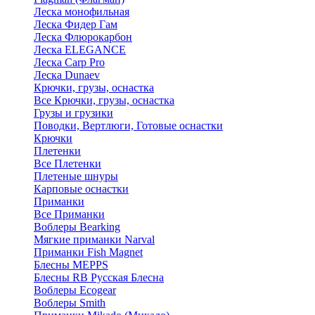
Леска монофильная
Леска Фидер Гам
Леска Флюрокарбон
Леска ELEGANCE
Леска Carp Pro
Леска Dunaev
Крючки, грузы, оснастка
Все Крючки, грузы, оснастка
Грузы и грузики
Поводки, Вертлюги, Готовые оснастки
Крючки
Плетенки
Все Плетенки
Плетеные шнуры
Карповые оснастки
Приманки
Все Приманки
Воблеры Bearking
Мягкие приманки Narval
Приманки Fish Magnet
Блесны MEPPS
Блесны RB Русская Блесна
Воблеры Ecogear
Воблеры Smith