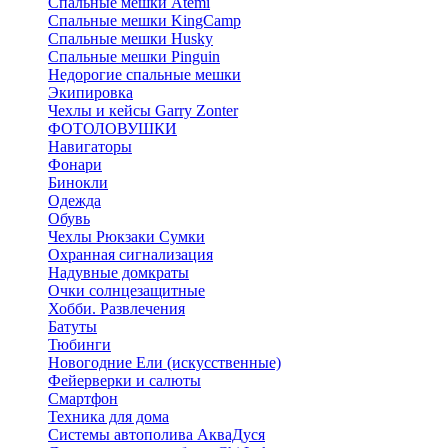
Спальные мешки Atemi
Спальные мешки KingCamp
Спальные мешки Husky
Спальные мешки Pinguin
Недорогие спальные мешки
Экипировка
Чехлы и кейсы Garry Zonter
ФОТОЛОВУШКИ
Навигаторы
Фонари
Бинокли
Одежда
Обувь
Чехлы Рюкзаки Сумки
Охранная сигнализация
Надувные домкраты
Очки солнцезащитные
Хобби. Развлечения
Батуты
Тюбинги
Новогодние Ели (искусственные)
Фейерверки и салюты
Смартфон
Техника для дома
Системы автополива АкваДуся