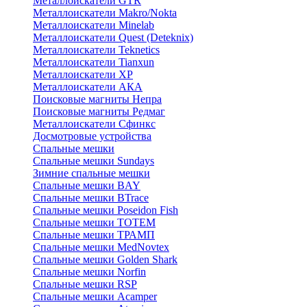
Металлоискатели GTR
Металлоискатели Makro/Nokta
Металлоискатели Minelab
Металлоискатели Quest (Deteknix)
Металлоискатели Teknetics
Металлоискатели Tianxun
Металлоискатели XP
Металлоискатели АКА
Поисковые магниты Непра
Поисковые магниты Редмаг
Металлоискатели Сфинкс
Досмотровые устройства
Спальные мешки
Спальные мешки Sundays
Зимние спальные мешки
Спальные мешки BAY
Спальные мешки BTrace
Спальные мешки Poseidon Fish
Спальные мешки ТОТЕМ
Спальные мешки ТРАМП
Cпальные мешки MedNovtex
Спальные мешки Golden Shark
Спальные мешки Norfin
Спальные мешки RSP
Спальные мешки Acamper