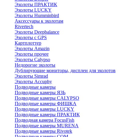
Эхолоты ПРАКТИК
Эхолоты LUCKY
Эхолоты Humminbird
Аксессуары к эхолотам
Rivertech
Эхолоты Deepbalance
Эхолоты с GPS
Картплоттер
Эхолоты Amazin
Эхолоты прочее
Эхолоты Calypso
Недорогие эхолоты
Дублирующие мониторы, дисплеи для эхолотов
Эхолоты Simrad
Эхолоты Accuphy
Подводные камеры
Подводные камеры ЯЗЬ
Подводные камеры CALYPSO
Подводные камеры ФИШКА
Подводные камеры LUCKY
Подводные камеры ПРАКТИК
Подводная камера FocusFish
Подводные камеры MURENA
Подводные камеры Rivotek
Подводные камеры СОМ