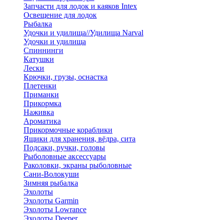
Запчасти для лодок и каяков Intex
Освещение для лодок
Рыбалка
Удочки и удилища//Удилища Narval
Удочки и удилища
Спиннинги
Катушки
Лески
Крючки, грузы, оснастка
Плетенки
Приманки
Прикормка
Наживка
Ароматика
Прикормочные кораблики
Ящики для хранения, вёдра, сита
Подсаки, ручки, головы
Рыболовные аксессуары
Раколовки, экраны рыболовные
Сани-Волокуши
Зимняя рыбалка
Эхолоты
Эхолоты Garmin
Эхолоты Lowrance
Эхолоты Deeper