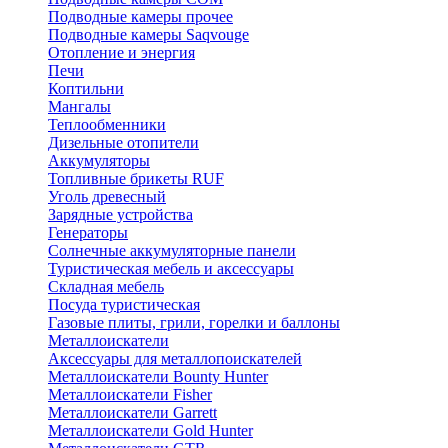
Подводные камеры прочее
Подводные камеры Saqvouge
Отопление и энергия
Печи
Коптильни
Мангалы
Теплообменники
Дизельные отопители
Аккумуляторы
Топливные брикеты RUF
Уголь древесный
Зарядные устройства
Генераторы
Солнечные аккумуляторные панели
Туристическая мебель и аксессуары
Складная мебель
Посуда туристическая
Газовые плиты, грили, горелки и баллоны
Металлоискатели
Аксессуары для металлопоискателей
Металлоискатели Bounty Hunter
Металлоискатели Fisher
Металлоискатели Garrett
Металлоискатели Gold Hunter