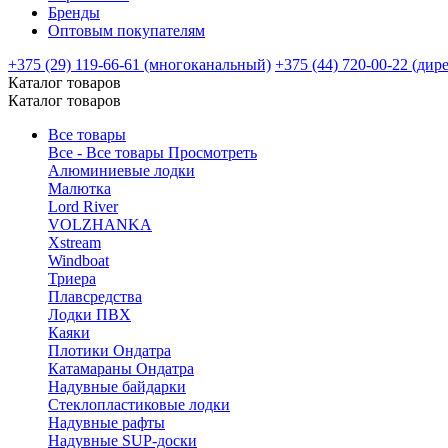
Бренды
Оптовым покупателям
+375 (29) 119-66-61 (многоканальный)
+375 (44) 720-00-22 (дир
Каталог товаров
Каталог товаров
Все товары
Все - Все товары
Просмотреть
Алюминиевые лодки
Малютка
Lord River
VOLZHANKA
Xstream
Windboat
Триера
Плавсредства
Лодки ПВХ
Каяки
Плотики Ондатра
Катамараны Ондатра
Надувные байдарки
Стеклопластиковые лодки
Надувные рафты
Надувные SUP-доски