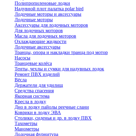
Полипропиленовые лодки
Надувной плот палатка polar bird
Лодочные моторы и аксессуары
Лодочные моторы
Аксессуары для лодочных моторов
Для лодочных моторов
Масла для лодочных моторов
Охлаждающие жидкости
Лодочные аксессуары
Транцы, опора и накладки транца под мотор
Насосы
Транцевые колёса
Тенты, чехлы и сумки для надувных лодок
Ремонт ПВХ изделий
Вёсла
Держатели для удилищ
Средства спасения
Якорная система
Кресла в лодку
Дно в лодку пайолы реечные слани
Коврики в лодку ЭВА
Столики, сиденья и др. в лодку ПВХ
Тахометры
Манометры
Лодочная фурнитура