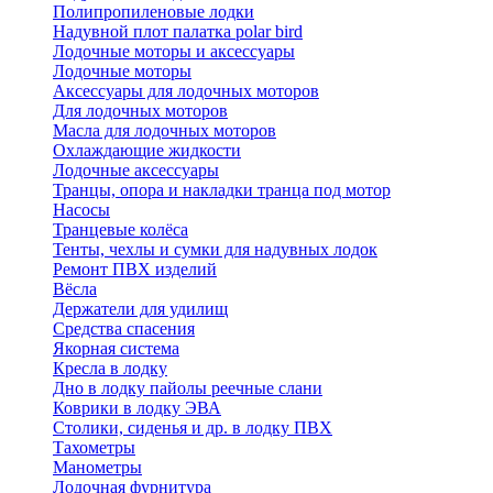
Полипропиленовые лодки
Надувной плот палатка polar bird
Лодочные моторы и аксессуары
Лодочные моторы
Аксессуары для лодочных моторов
Для лодочных моторов
Масла для лодочных моторов
Охлаждающие жидкости
Лодочные аксессуары
Транцы, опора и накладки транца под мотор
Насосы
Транцевые колёса
Тенты, чехлы и сумки для надувных лодок
Ремонт ПВХ изделий
Вёсла
Держатели для удилищ
Средства спасения
Якорная система
Кресла в лодку
Дно в лодку пайолы реечные слани
Коврики в лодку ЭВА
Столики, сиденья и др. в лодку ПВХ
Тахометры
Манометры
Лодочная фурнитура