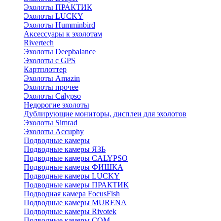
Эхолоты ПРАКТИК
Эхолоты LUCKY
Эхолоты Humminbird
Аксессуары к эхолотам
Rivertech
Эхолоты Deepbalance
Эхолоты с GPS
Картплоттер
Эхолоты Amazin
Эхолоты прочее
Эхолоты Calypso
Недорогие эхолоты
Дублирующие мониторы, дисплеи для эхолотов
Эхолоты Simrad
Эхолоты Accuphy
Подводные камеры
Подводные камеры ЯЗЬ
Подводные камеры CALYPSO
Подводные камеры ФИШКА
Подводные камеры LUCKY
Подводные камеры ПРАКТИК
Подводная камера FocusFish
Подводные камеры MURENA
Подводные камеры Rivotek
Подводные камеры СОМ