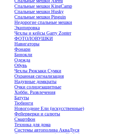
Спальные мешки Atemi
Спальные мешки KingCamp
Спальные мешки Husky
Спальные мешки Pinguin
Недорогие спальные мешки
Экипировка
Чехлы и кейсы Garry Zonter
ФОТОЛОВУШКИ
Навигаторы
Фонари
Бинокли
Одежда
Обувь
Чехлы Рюкзаки Сумки
Охранная сигнализация
Надувные домкраты
Очки солнцезащитные
Хобби. Развлечения
Батуты
Тюбинги
Новогодние Ели (искусственные)
Фейерверки и салюты
Смартфон
Техника для дома
Системы автополива АкваДуся