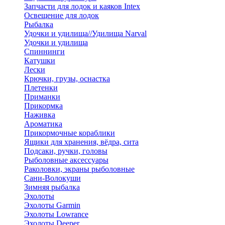
Запчасти для лодок и каяков Intex
Освещение для лодок
Рыбалка
Удочки и удилища//Удилища Narval
Удочки и удилища
Спиннинги
Катушки
Лески
Крючки, грузы, оснастка
Плетенки
Приманки
Прикормка
Наживка
Ароматика
Прикормочные кораблики
Ящики для хранения, вёдра, сита
Подсаки, ручки, головы
Рыболовные аксессуары
Раколовки, экраны рыболовные
Сани-Волокуши
Зимняя рыбалка
Эхолоты
Эхолоты Garmin
Эхолоты Lowrance
Эхолоты Deeper