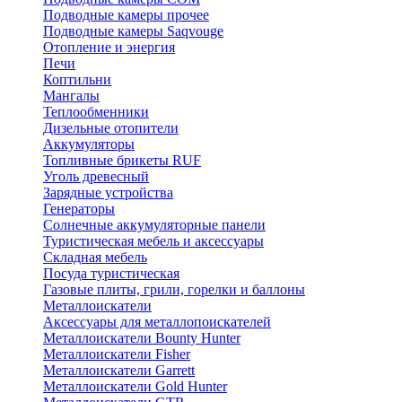
Подводные камеры прочее
Подводные камеры Saqvouge
Отопление и энергия
Печи
Коптильни
Мангалы
Теплообменники
Дизельные отопители
Аккумуляторы
Топливные брикеты RUF
Уголь древесный
Зарядные устройства
Генераторы
Солнечные аккумуляторные панели
Туристическая мебель и аксессуары
Складная мебель
Посуда туристическая
Газовые плиты, грили, горелки и баллоны
Металлоискатели
Аксессуары для металлопоискателей
Металлоискатели Bounty Hunter
Металлоискатели Fisher
Металлоискатели Garrett
Металлоискатели Gold Hunter