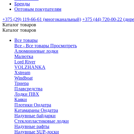
Бренды
Оптовым покупателям
+375 (29) 119-66-61 (многоканальный)
+375 (44) 720-00-22 (дир
Каталог товаров
Каталог товаров
Все товары
Все - Все товары
Просмотреть
Алюминиевые лодки
Малютка
Lord River
VOLZHANKA
Xstream
Windboat
Триера
Плавсредства
Лодки ПВХ
Каяки
Плотики Ондатра
Катамараны Ондатра
Надувные байдарки
Стеклопластиковые лодки
Надувные рафты
Надувные SUP-доски