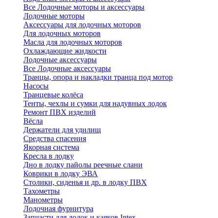
Все Лодочные моторы и аксессуары
Лодочные моторы
Аксессуары для лодочных моторов
Для лодочных моторов
Масла для лодочных моторов
Охлаждающие жидкости
Лодочные аксессуары
Все Лодочные аксессуары
Транцы, опора и накладки транца под мотор
Насосы
Транцевые колёса
Тенты, чехлы и сумки для надувных лодок
Ремонт ПВХ изделий
Вёсла
Держатели для удилищ
Средства спасения
Якорная система
Кресла в лодку
Дно в лодку пайолы реечные слани
Коврики в лодку ЭВА
Столики, сиденья и др. в лодку ПВХ
Тахометры
Манометры
Лодочная фурнитура
Запчасти для лодок и каяков Intex