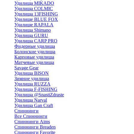
Удилища MIKADO
Удилища COLMIC
Удилища 13FISHING
Удилище BLUE FOX
Удилище RAPALA
Удилища Shimano
Удилища GURU
Удилища CARP PRO
Фидерные удилища
Болонские удилища
Карповые удилища
Матчевые удилища
Savage Gear
Удилища BISON
Зимние удилища
Удилища RUZZA
Удилища F-FISHING
Удилища @SnastiZdraste
Удилища Narval
Удилища Gan Craft
Спиннинги
Все Спиннинги
Спиннинги Aims
Спиннинги Breaden
Спиннинги Favorite