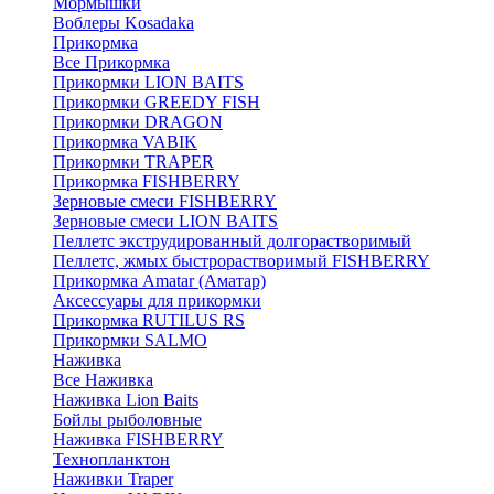
Мормышки
Воблеры Kosadaka
Прикормка
Все Прикормка
Прикормки LION BAITS
Прикормки GREEDY FISH
Прикормки DRAGON
Прикормка VABIK
Прикормки TRAPER
Прикормка FISHBERRY
Зерновые смеси FISHBERRY
Зерновые смеси LION BAITS
Пеллетс экструдированный долгорастворимый
Пеллетс, жмых быстрорастворимый FISHBERRY
Прикормка Amatar (Аматар)
Аксессуары для прикормки
Прикормка RUTILUS RS
Прикормки SALMO
Наживка
Все Наживка
Наживка Lion Baits
Бойлы рыболовные
Наживка FISHBERRY
Технопланктон
Наживки Traper