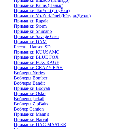
Приманки Mikado (Микадо)
Приманки Palms (Палмс)
Приманки TsuYoki (ТсуЁки)
Приманки Yo-Zuri/Duel (Юзури/Дуэль)
Приманки Rapala
Приманки Storm
Приманки Shimano
Приманки Savage Gear
Приманки DAM
Блесны Hansen SD
Приманки KUUSAMO
Приманки BLUE FOX
Приманки FOX RAGE
Приманки CRAZY FISH
Воблеры Nories
Воблеры Bomber
Воблеры Bandit
Приманки Booyah
Приманки Osko
Воблеры jackall
Воблеры ZipBaits
Воблер Camion
Приманки Mann's
Приманки Narval
Приманки DAG MASTER