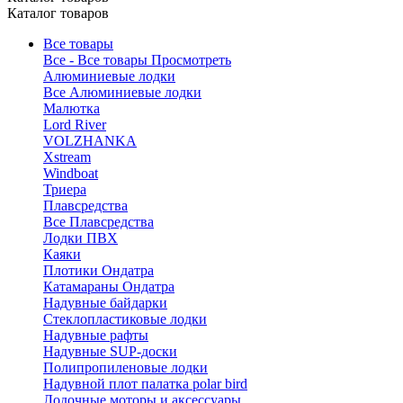
Каталог товаров
Все товары
Все - Все товары
Просмотреть
Алюминиевые лодки
Все Алюминиевые лодки
Малютка
Lord River
VOLZHANKA
Xstream
Windboat
Триера
Плавсредства
Все Плавсредства
Лодки ПВХ
Каяки
Плотики Ондатра
Катамараны Ондатра
Надувные байдарки
Стеклопластиковые лодки
Надувные рафты
Надувные SUP-доски
Полипропиленовые лодки
Надувной плот палатка polar bird
Лодочные моторы и аксессуары