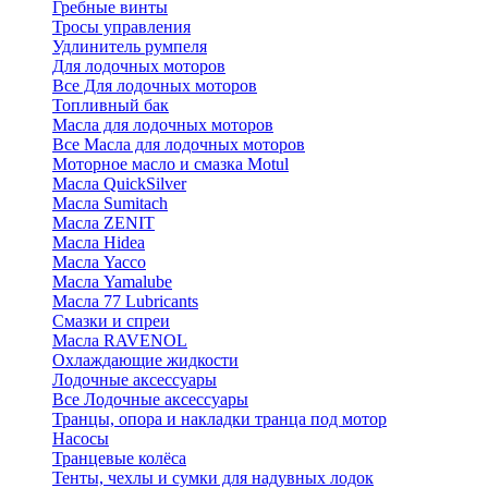
Гребные винты
Тросы управления
Удлинитель румпеля
Для лодочных моторов
Все Для лодочных моторов
Топливный бак
Масла для лодочных моторов
Все Масла для лодочных моторов
Моторное масло и смазка Motul
Масла QuickSilver
Масла Sumitach
Масла ZENIT
Масла Hidea
Масла Yacco
Масла Yamalube
Масла 77 Lubricants
Смазки и спреи
Масла RAVENOL
Охлаждающие жидкости
Лодочные аксессуары
Все Лодочные аксессуары
Транцы, опора и накладки транца под мотор
Насосы
Транцевые колёса
Тенты, чехлы и сумки для надувных лодок