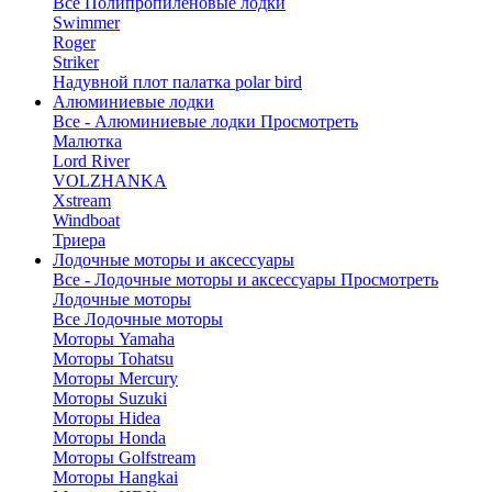
Все Полипропиленовые лодки
Swimmer
Roger
Striker
Надувной плот палатка polar bird
Алюминиевые лодки
Все - Алюминиевые лодки
Просмотреть
Малютка
Lord River
VOLZHANKA
Xstream
Windboat
Триера
Лодочные моторы и аксессуары
Все - Лодочные моторы и аксессуары
Просмотреть
Лодочные моторы
Все Лодочные моторы
Моторы Yamaha
Моторы Tohatsu
Моторы Mercury
Моторы Suzuki
Моторы Hidea
Моторы Honda
Моторы Golfstream
Моторы Hangkai