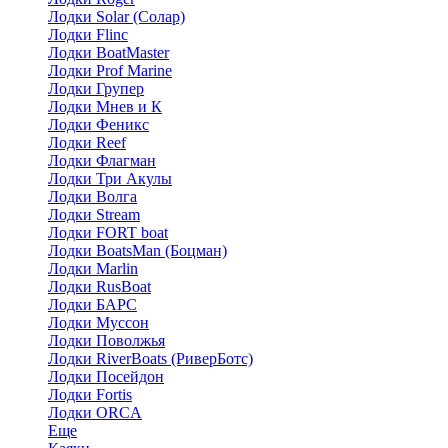
Лодки Solar (Солар)
Лодки Flinc
Лодки BoatMaster
Лодки Prof Marine
Лодки Групер
Лодки Мнев и К
Лодки Феникс
Лодки Reef
Лодки Флагман
Лодки Три Акулы
Лодки Волга
Лодки Stream
Лодки FORT boat
Лодки BoatsMan (Боцман)
Лодки Marlin
Лодки RusBoat
Лодки БАРС
Лодки Муссон
Лодки Поволжья
Лодки RiverBoats (РиверБотс)
Лодки Посейдон
Лодки Fortis
Лодки ORCA
Еще