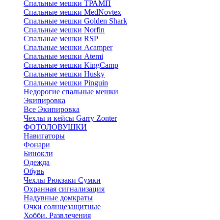
Спальные мешки ТРАМП
Cпальные мешки MedNovtex
Спальные мешки Golden Shark
Спальные мешки Norfin
Спальные мешки RSP
Спальные мешки Acamper
Спальные мешки Atemi
Спальные мешки KingCamp
Спальные мешки Husky
Спальные мешки Pinguin
Недорогие спальные мешки
Экипировка
Все Экипировка
Чехлы и кейсы Garry Zonter
ФОТОЛОВУШКИ
Навигаторы
Фонари
Бинокли
Одежда
Обувь
Чехлы Рюкзаки Сумки
Охранная сигнализация
Надувные домкраты
Очки солнцезащитные
Хобби. Развлечения