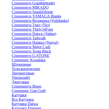
Спиннинги Graphiteleader
Спиннинги MIKADO
Спиннинги SnastiZdraste
Спиннинги YAMAGA Blanks
Спиннинги Волжанка (Volzhanka)
Спиннинги Тикт (Tict)
Спиннинги Thirty34Four
Спиннинги Daiwa (Дайва)
Спиннинги Tailwalk
Спиннинги Нарвал (Narval)
Спиннинги Major Craft
Спиннинги Xesta Black
Спиннинги G-STONE
Спиннинг Kosadaka
Штекерные
Телескопические
Твичинговые
Ультралайт
Джиговые
Спиннинги Bison
Спиннинг Gan Craft
Катушки
Все Катушки
Катушки Daiwa
Катушки Flagman