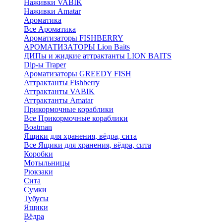
Наживки VABIK
Наживки Amatar
Ароматика
Все Ароматика
Ароматизаторы FISHBERRY
АРОМАТИЗАТОРЫ Lion Baits
ДИПы и жидкие аттрактанты LION BAITS
Dip-ы Traper
Ароматизаторы GREEDY FISH
Аттрактанты Fishberry
Аттрактанты VABIK
Аттрактанты Amatar
Прикормочные кораблики
Все Прикормочные кораблики
Boatman
Ящики для хранения, вёдра, сита
Все Ящики для хранения, вёдра, сита
Коробки
Мотыльницы
Рюкзаки
Сита
Сумки
Тубусы
Ящики
Вёдра