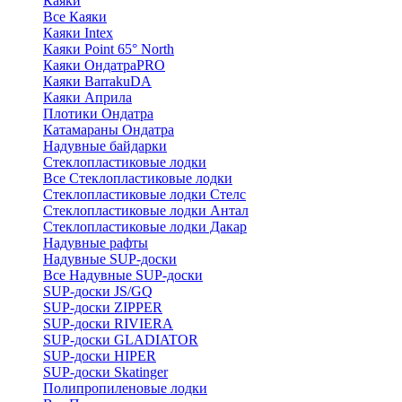
Каяки
Все Каяки
Каяки Intex
Каяки Point 65° North
Каяки ОндатраPRO
Каяки BarrakuDA
Каяки Априла
Плотики Ондатра
Катамараны Ондатра
Надувные байдарки
Стеклопластиковые лодки
Все Стеклопластиковые лодки
Стеклопластиковые лодки Стелс
Стеклопластиковые лодки Антал
Стеклопластиковые лодки Дакар
Надувные рафты
Надувные SUP-доски
Все Надувные SUP-доски
SUP-доски JS/GQ
SUP-доски ZIPPER
SUP-доски RIVIERA
SUP-доски GLADIATOR
SUP-доски HIPER
SUP-доски Skatinger
Полипропиленовые лодки