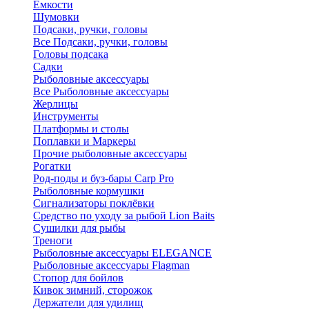
Ёмкости
Шумовки
Подсаки, ручки, головы
Все Подсаки, ручки, головы
Головы подсака
Садки
Рыболовные аксессуары
Все Рыболовные аксессуары
Жерлицы
Инструменты
Платформы и столы
Поплавки и Маркеры
Прочие рыболовные аксессуары
Рогатки
Род-поды и буз-бары Carp Pro
Рыболовные кормушки
Сигнализаторы поклёвки
Средство по уходу за рыбой Lion Baits
Сушилки для рыбы
Треноги
Рыболовные аксессуары ELEGANCE
Рыболовные аксессуары Flagman
Стопор для бойлов
Кивок зимний, сторожок
Держатели для удилищ