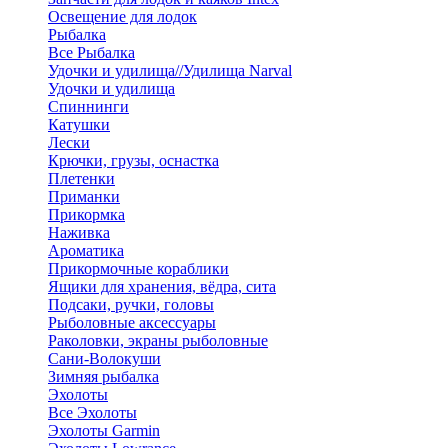
Освещение для лодок
Рыбалка
Все Рыбалка
Удочки и удилища//Удилища Narval
Удочки и удилища
Спиннинги
Катушки
Лески
Крючки, грузы, оснастка
Плетенки
Приманки
Прикормка
Наживка
Ароматика
Прикормочные кораблики
Ящики для хранения, вёдра, сита
Подсаки, ручки, головы
Рыболовные аксессуары
Раколовки, экраны рыболовные
Сани-Волокуши
Зимняя рыбалка
Эхолоты
Все Эхолоты
Эхолоты Garmin