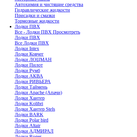
Автохимия и чистящие средства
Гидравлические жидкости
Присадки и смазки
Тормозные жидкости
Лодки ПВХ
Все - Лодки ПВХ
Просмотреть
Лодки ПВХ
Все Лодки ПВХ
Лодки Intex
Лодки Ковчег
Лодки ЛОЦМАН
Лодки Пилот
Лодки Румб
Лодки АКВА
Лодки РИВЬЕРА
Лодки Таймень
Лодки Apache (Апачи)
Лодки Хантер
Лодки Kolibri
Лодки Хантер Stels
Лодки BARK
Лодки Polar bird
Лодки Altair
Лодки АДМИРАЛ
Лодки Roger