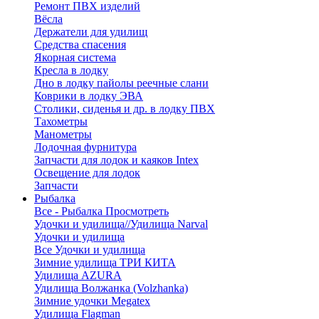
Ремонт ПВХ изделий
Вёсла
Держатели для удилищ
Средства спасения
Якорная система
Кресла в лодку
Дно в лодку пайолы реечные слани
Коврики в лодку ЭВА
Столики, сиденья и др. в лодку ПВХ
Тахометры
Манометры
Лодочная фурнитура
Запчасти для лодок и каяков Intex
Освещение для лодок
Запчасти
Рыбалка
Все - Рыбалка
Просмотреть
Удочки и удилища//Удилища Narval
Удочки и удилища
Все Удочки и удилища
Зимние удилища ТРИ КИТА
Удилища AZURA
Удилища Волжанка (Volzhanka)
Зимние удочки Megatex
Удилища Flagman