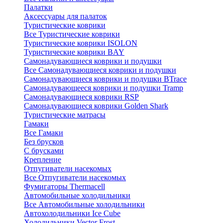
Палатки
Аксессуары для палаток
Туристические коврики
Все Туристические коврики
Туристические коврики ISOLON
Туристические коврики BAY
Самонадувающиеся коврики и подушки
Все Самонадувающиеся коврики и подушки
Самонадувающиеся коврики и подушки BTrace
Самонадувающееся коврики и подушки Tramp
Самонадувающиеся коврики RSP
Самонадувающиеся коврики Golden Shark
Туристические матрасы
Гамаки
Все Гамаки
Без брусков
С брусками
Крепление
Отпугиватели насекомых
Все Отпугиватели насекомых
Фумигаторы Thermacell
Автомобильные холодильники
Все Автомобильные холодильники
Автохолодильники Ice Cube
Холодильники Vector Frost