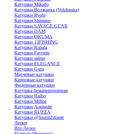
Катушки Mikado
Катушки Волжанка (Volzhanka)
Катушки Ryobi
Катушки Shimano
Катушки SAVAGE GEAR
Катушки DAM
Катушки OKUMA
Катушки 13FISHING
Катушки Rapala
Катушки Favorite
Катушки salmo
Катушки ELEGANCE
Катушки Guru
Матчевые катушки
Карповые катушки
Фидерные катушки
Катушка безынерционная
Катушки Haibo
Катушки Mifine
Катушки Aoqiusite
Катушки RUZZA
Катушки @SnastiZdraste
Лески
Все Лески
Flagman (Флагман)