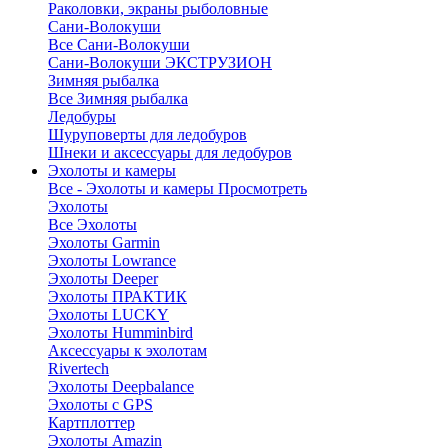
Раколовки, экраны рыболовные
Сани-Волокуши
Все Сани-Волокуши
Сани-Волокуши ЭКСТРУЗИОН
Зимняя рыбалка
Все Зимняя рыбалка
Ледобуры
Шуруповерты для ледобуров
Шнеки и аксессуары для ледобуров
Эхолоты и камеры
Все - Эхолоты и камеры
Просмотреть
Эхолоты
Все Эхолоты
Эхолоты Garmin
Эхолоты Lowrance
Эхолоты Deeper
Эхолоты ПРАКТИК
Эхолоты LUCKY
Эхолоты Humminbird
Аксессуары к эхолотам
Rivertech
Эхолоты Deepbalance
Эхолоты с GPS
Картплоттер
Эхолоты Amazin