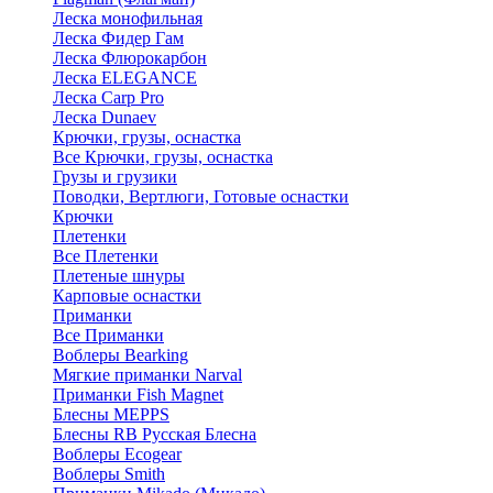
Леска монофильная
Леска Фидер Гам
Леска Флюрокарбон
Леска ELEGANCE
Леска Carp Pro
Леска Dunaev
Крючки, грузы, оснастка
Все Крючки, грузы, оснастка
Грузы и грузики
Поводки, Вертлюги, Готовые оснастки
Крючки
Плетенки
Все Плетенки
Плетеные шнуры
Карповые оснастки
Приманки
Все Приманки
Воблеры Bearking
Мягкие приманки Narval
Приманки Fish Magnet
Блесны MEPPS
Блесны RB Русская Блесна
Воблеры Ecogear
Воблеры Smith