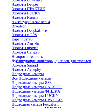
Эхолоты Lowrance
Эхолоты Deeper
Эхолоты ПРАКТИК
Эхолоты LUCKY
Эхолоты Humminbird
Аксессуары к эхолотам
Rivertech
Эхолоты Deepbalance
Эхолоты с GPS
Картплоттер
Эхолоты Amazin
Эхолоты прочее
Эхолоты Calypso
Недорогие эхолоты
Дублирующие мониторы, дисплеи для эхолотов
Эхолоты Simrad
Эхолоты Accuphy
Подводные камеры
Все Подводные камеры
Подводные камеры ЯЗЬ
Подводные камеры CALYPSO
Подводные камеры ФИШКА
Подводные камеры LUCKY
Подводные камеры ПРАКТИК
Подводная камера FocusFish