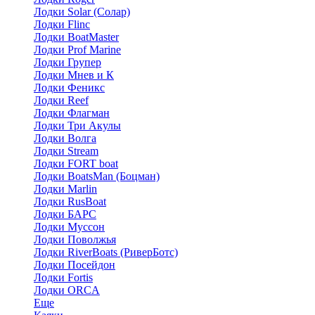
Лодки Solar (Солар)
Лодки Flinc
Лодки BoatMaster
Лодки Prof Marine
Лодки Групер
Лодки Мнев и К
Лодки Феникс
Лодки Reef
Лодки Флагман
Лодки Три Акулы
Лодки Волга
Лодки Stream
Лодки FORT boat
Лодки BoatsMan (Боцман)
Лодки Marlin
Лодки RusBoat
Лодки БАРС
Лодки Муссон
Лодки Поволжья
Лодки RiverBoats (РиверБотс)
Лодки Посейдон
Лодки Fortis
Лодки ORCA
Еще