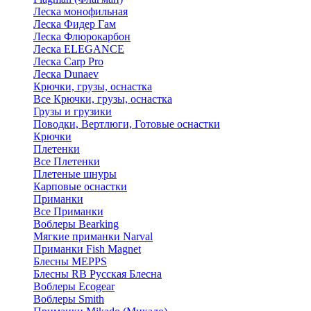
Леска монофильная
Леска Фидер Гам
Леска Флюрокарбон
Леска ELEGANCE
Леска Carp Pro
Леска Dunaev
Крючки, грузы, оснастка
Все Крючки, грузы, оснастка
Грузы и грузики
Поводки, Вертлюги, Готовые оснастки
Крючки
Плетенки
Все Плетенки
Плетеные шнуры
Карповые оснастки
Приманки
Все Приманки
Воблеры Bearking
Мягкие приманки Narval
Приманки Fish Magnet
Блесны MEPPS
Блесны RB Русская Блесна
Воблеры Ecogear
Воблеры Smith