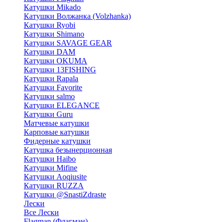
Катушки Mikado
Катушки Волжанка (Volzhanka)
Катушки Ryobi
Катушки Shimano
Катушки SAVAGE GEAR
Катушки DAM
Катушки OKUMA
Катушки 13FISHING
Катушки Rapala
Катушки Favorite
Катушки salmo
Катушки ELEGANCE
Катушки Guru
Матчевые катушки
Карповые катушки
Фидерные катушки
Катушка безынерционная
Катушки Haibo
Катушки Mifine
Катушки Aoqiusite
Катушки RUZZA
Катушки @SnastiZdraste
Лески
Все Лески
Flagman (Флагман)