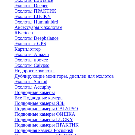
Эхолоты Lowrance
Эхолоты Deeper
Эхолоты ПРАКТИК
Эхолоты LUCKY
Эхолоты Humminbird
Аксессуары к эхолотам
Rivertech
Эхолоты Deepbalance
Эхолоты с GPS
Картплоттер
Эхолоты Amazin
Эхолоты прочее
Эхолоты Calypso
Недорогие эхолоты
Дублирующие мониторы, дисплеи для эхолотов
Эхолоты Simrad
Эхолоты Accuphy
Подводные камеры
Все Подводные камеры
Подводные камеры ЯЗЬ
Подводные камеры CALYPSO
Подводные камеры ФИШКА
Подводные камеры LUCKY
Подводные камеры ПРАКТИК
Подводная камера FocusFish