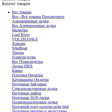
Каталог товаров
Все товары
Все - Все товары
Просмотреть
Алюминиевые лодки
Все Алюминиевые лодки
Малютка
Lord River
VOLZHANKA
Xstream
Windboat
Триера
Плавсредства
Все Плавсредства
Лодки ПВХ
Каяки
Плотики Ондатра
Катамараны Ондатра
Надувные байдарки
Стеклопластиковые лодки
Надувные рафты
Надувные SUP-доски
Полипропиленовые лодки
Надувной плот палатка polar bird
Лодочные моторы и аксессуары