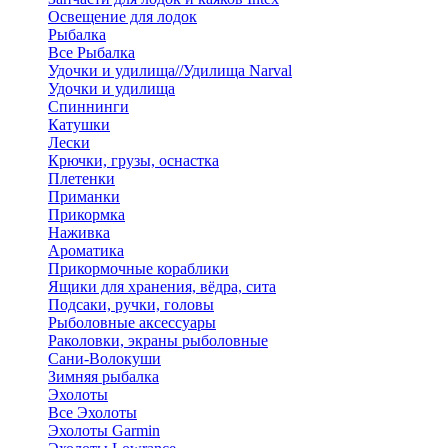
Освещение для лодок
Рыбалка
Все Рыбалка
Удочки и удилища//Удилища Narval
Удочки и удилища
Спиннинги
Катушки
Лески
Крючки, грузы, оснастка
Плетенки
Приманки
Прикормка
Наживка
Ароматика
Прикормочные кораблики
Ящики для хранения, вёдра, сита
Подсаки, ручки, головы
Рыболовные аксессуары
Раколовки, экраны рыболовные
Сани-Волокуши
Зимняя рыбалка
Эхолоты
Все Эхолоты
Эхолоты Garmin