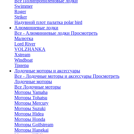
Все Полипропиленовые лодки
Swimmer
Roger
Striker
Надувной плот палатка polar bird
Алюминиевые лодки
Все - Алюминиевые лодки
Просмотреть
Малютка
Lord River
VOLZHANKA
Xstream
Windboat
Триера
Лодочные моторы и аксессуары
Все - Лодочные моторы и аксессуары
Просмотреть
Лодочные моторы
Все Лодочные моторы
Моторы Yamaha
Моторы Tohatsu
Моторы Mercury
Моторы Suzuki
Моторы Hidea
Моторы Honda
Моторы Golfstream
Моторы Hangkai