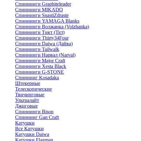
Спиннинги Graphiteleader
Спиннинги MIKADO
Спиннинги SnastiZdraste
Спиннинги YAMAGA Blanks
Спиннинги Волжанка (Volzhanka)
Спиннинги Тикт (Tict)
Спиннинги Thirty34Four
Спиннинги Daiwa (Дайва)
Спиннинги Tailwalk
Спиннинги Нарвал (Narval)
Спиннинги Major Craft
Спиннинги Xesta Black
Спиннинги G-STONE
Спиннинг Kosadaka
Штекерные
Телескопические
Твичинговые
Ультралайт
Джиговые
Спиннинги Bison
Спиннинг Gan Craft
Катушки
Все Катушки
Катушки Daiwa
Катушки Flagman