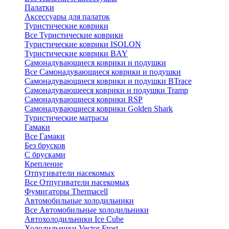
Палатки
Аксессуары для палаток
Туристические коврики
Все Туристические коврики
Туристические коврики ISOLON
Туристические коврики BAY
Самонадувающиеся коврики и подушки
Все Самонадувающиеся коврики и подушки
Самонадувающиеся коврики и подушки BTrace
Самонадувающееся коврики и подушки Tramp
Самонадувающиеся коврики RSP
Самонадувающиеся коврики Golden Shark
Туристические матрасы
Гамаки
Все Гамаки
Без брусков
С брусками
Крепление
Отпугиватели насекомых
Все Отпугиватели насекомых
Фумигаторы Thermacell
Автомобильные холодильники
Все Автомобильные холодильники
Автохолодильники Ice Cube
Холодильники Vector Frost