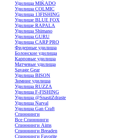
Удилища MIKADO
Удилища COLMIC
Удилища 13FISHING
Удилище BLUE FOX
Удилище RAPALA
Удилища Shimano
Удилища GURU
Удилища CARP PRO
Фидерные удилища
Болонские удилища
Карповые удилища
Матчевые удилища
Savage Gear
Удилища BISON
Зимние удилища
Удилища RUZZA
Удилища F-FISHING
Удилища @SnastiZdraste
Удилища Narval
Удилища Gan Craft
Спиннинги
Все Спиннинги
Спиннинги Aims
Спиннинги Breaden
Спиннинги Favorite