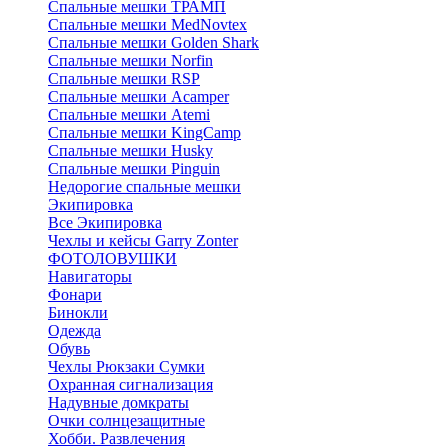
Спальные мешки ТРАМП
Cпальные мешки MedNovtex
Спальные мешки Golden Shark
Спальные мешки Norfin
Спальные мешки RSP
Спальные мешки Acamper
Спальные мешки Atemi
Спальные мешки KingCamp
Спальные мешки Husky
Спальные мешки Pinguin
Недорогие спальные мешки
Экипировка
Все Экипировка
Чехлы и кейсы Garry Zonter
ФОТОЛОВУШКИ
Навигаторы
Фонари
Бинокли
Одежда
Обувь
Чехлы Рюкзаки Сумки
Охранная сигнализация
Надувные домкраты
Очки солнцезащитные
Хобби. Развлечения