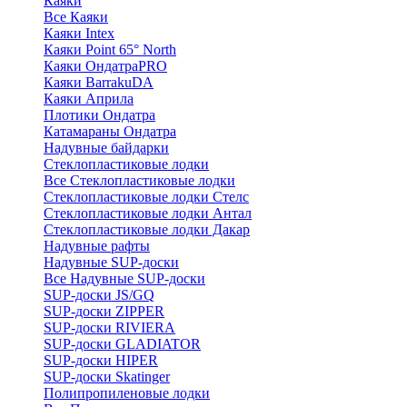
Каяки
Все Каяки
Каяки Intex
Каяки Point 65° North
Каяки ОндатраPRO
Каяки BarrakuDA
Каяки Априла
Плотики Ондатра
Катамараны Ондатра
Надувные байдарки
Стеклопластиковые лодки
Все Стеклопластиковые лодки
Стеклопластиковые лодки Стелс
Стеклопластиковые лодки Антал
Стеклопластиковые лодки Дакар
Надувные рафты
Надувные SUP-доски
Все Надувные SUP-доски
SUP-доски JS/GQ
SUP-доски ZIPPER
SUP-доски RIVIERA
SUP-доски GLADIATOR
SUP-доски HIPER
SUP-доски Skatinger
Полипропиленовые лодки