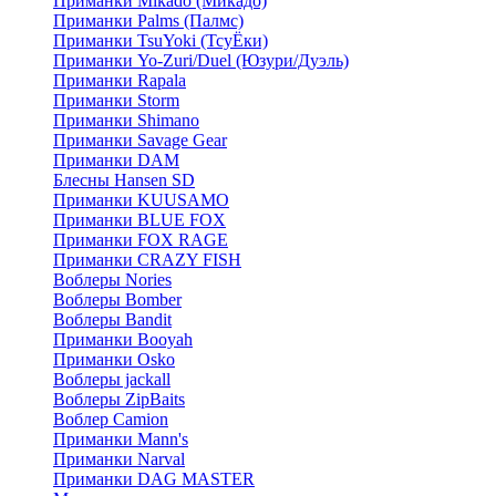
Приманки Mikado (Микадо)
Приманки Palms (Палмс)
Приманки TsuYoki (ТсуЁки)
Приманки Yo-Zuri/Duel (Юзури/Дуэль)
Приманки Rapala
Приманки Storm
Приманки Shimano
Приманки Savage Gear
Приманки DAM
Блесны Hansen SD
Приманки KUUSAMO
Приманки BLUE FOX
Приманки FOX RAGE
Приманки CRAZY FISH
Воблеры Nories
Воблеры Bomber
Воблеры Bandit
Приманки Booyah
Приманки Osko
Воблеры jackall
Воблеры ZipBaits
Воблер Camion
Приманки Mann's
Приманки Narval
Приманки DAG MASTER