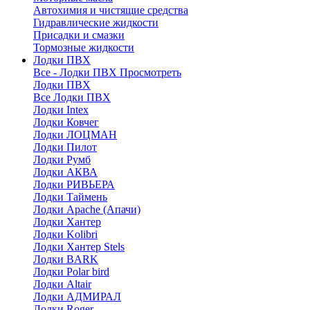
Автохимия и чистящие средства
Гидравлические жидкости
Присадки и смазки
Тормозные жидкости
Лодки ПВХ
Все - Лодки ПВХ
Просмотреть
Лодки ПВХ
Все Лодки ПВХ
Лодки Intex
Лодки Ковчег
Лодки ЛОЦМАН
Лодки Пилот
Лодки Румб
Лодки АКВА
Лодки РИВЬЕРА
Лодки Таймень
Лодки Apache (Апачи)
Лодки Хантер
Лодки Kolibri
Лодки Хантер Stels
Лодки BARK
Лодки Polar bird
Лодки Altair
Лодки АДМИРАЛ
Лодки Roger