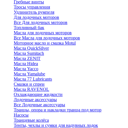
Гребные винты
Тросы управления
Удлинитель румпеля
Для лодочных моторов
Все Для лодочных моторов
Топливный бак
Масла для лодочных моторов
Все Масла для лодочных моторов
Моторное масло и смазка Motul
Масла QuickSilver
Масла Sumitach
Масла ZENIT
Масла Hidea
Масла Yacco
Масла Yamalube
Масла 77 Lubricants
Смазки и спреи
Масла RAVENOL
Охлаждающие жидкости
Лодочные аксессуары
Все Лодочные аксессуары
Транцы, опора и накладки транца под мотор
Насосы
Транцевые колёса
Тенты, чехлы и сумки для надувных лодок