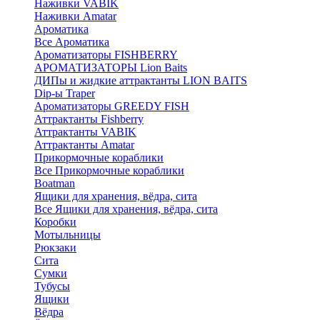
Наживки VABIK
Наживки Amatar
Ароматика
Все Ароматика
Ароматизаторы FISHBERRY
АРОМАТИЗАТОРЫ Lion Baits
ДИПы и жидкие аттрактанты LION BAITS
Dip-ы Traper
Ароматизаторы GREEDY FISH
Аттрактанты Fishberry
Аттрактанты VABIK
Аттрактанты Amatar
Прикормочные кораблики
Все Прикормочные кораблики
Boatman
Ящики для хранения, вёдра, сита
Все Ящики для хранения, вёдра, сита
Коробки
Мотыльницы
Рюкзаки
Сита
Сумки
Тубусы
Ящики
Вёдра