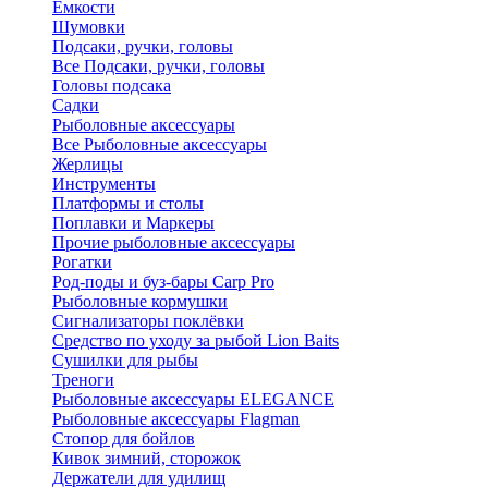
Ёмкости
Шумовки
Подсаки, ручки, головы
Все Подсаки, ручки, головы
Головы подсака
Садки
Рыболовные аксессуары
Все Рыболовные аксессуары
Жерлицы
Инструменты
Платформы и столы
Поплавки и Маркеры
Прочие рыболовные аксессуары
Рогатки
Род-поды и буз-бары Carp Pro
Рыболовные кормушки
Сигнализаторы поклёвки
Средство по уходу за рыбой Lion Baits
Сушилки для рыбы
Треноги
Рыболовные аксессуары ELEGANCE
Рыболовные аксессуары Flagman
Стопор для бойлов
Кивок зимний, сторожок
Держатели для удилищ