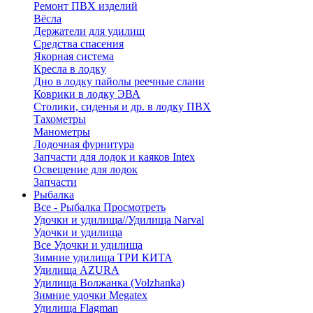
Ремонт ПВХ изделий
Вёсла
Держатели для удилищ
Средства спасения
Якорная система
Кресла в лодку
Дно в лодку пайолы реечные слани
Коврики в лодку ЭВА
Столики, сиденья и др. в лодку ПВХ
Тахометры
Манометры
Лодочная фурнитура
Запчасти для лодок и каяков Intex
Освещение для лодок
Запчасти
Рыбалка
Все - Рыбалка
Просмотреть
Удочки и удилища//Удилища Narval
Удочки и удилища
Все Удочки и удилища
Зимние удилища ТРИ КИТА
Удилища AZURA
Удилища Волжанка (Volzhanka)
Зимние удочки Megatex
Удилища Flagman