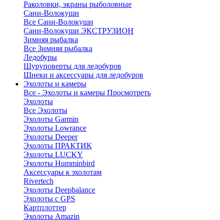
Раколовки, экраны рыболовные
Сани-Волокуши
Все Сани-Волокуши
Сани-Волокуши ЭКСТРУЗИОН
Зимняя рыбалка
Все Зимняя рыбалка
Ледобуры
Шуруповерты для ледобуров
Шнеки и аксессуары для ледобуров
Эхолоты и камеры
Все - Эхолоты и камеры
Просмотреть
Эхолоты
Все Эхолоты
Эхолоты Garmin
Эхолоты Lowrance
Эхолоты Deeper
Эхолоты ПРАКТИК
Эхолоты LUCKY
Эхолоты Humminbird
Аксессуары к эхолотам
Rivertech
Эхолоты Deepbalance
Эхолоты с GPS
Картплоттер
Эхолоты Amazin