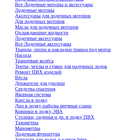
Все Лодочные моторы и аксессуары
Лодочные моторы
Аксессуары для лодочных моторов
Для лодочных моторов
Масла для лодочных моторов
Охлаждающие жидкости
Лодочные аксессуары
Все Лодочные аксессуары
Транцы, опора и накладки транца под мотор
Насосы
Транцевые колёса
Тенты, чехлы и сумки для надувных лодок
Ремонт ПВХ изделий
Вёсла
Держатели для удилищ
Средства спасения
Якорная система
Кресла в лодку
Дно в лодку пайолы реечные слани
Коврики в лодку ЭВА
Столики, сиденья и др. в лодку ПВХ
Тахометры
Манометры
Лодочная фурнитура
Запчасти для лодок и каяков Intex