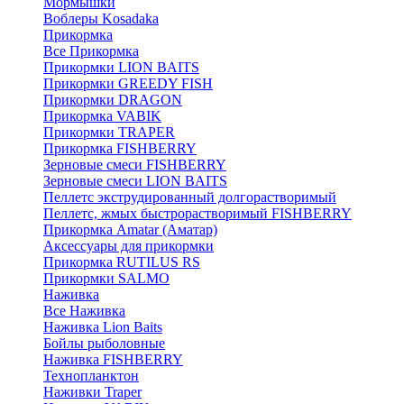
Мормышки
Воблеры Kosadaka
Прикормка
Все Прикормка
Прикормки LION BAITS
Прикормки GREEDY FISH
Прикормки DRAGON
Прикормка VABIK
Прикормки TRAPER
Прикормка FISHBERRY
Зерновые смеси FISHBERRY
Зерновые смеси LION BAITS
Пеллетс экструдированный долгорастворимый
Пеллетс, жмых быстрорастворимый FISHBERRY
Прикормка Amatar (Аматар)
Аксессуары для прикормки
Прикормка RUTILUS RS
Прикормки SALMO
Наживка
Все Наживка
Наживка Lion Baits
Бойлы рыболовные
Наживка FISHBERRY
Технопланктон
Наживки Traper