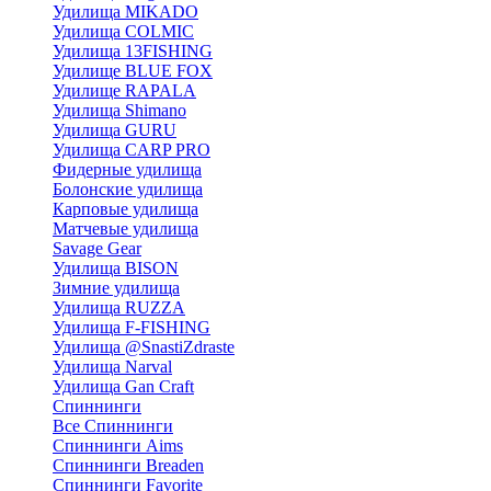
Удилища MIKADO
Удилища COLMIC
Удилища 13FISHING
Удилище BLUE FOX
Удилище RAPALA
Удилища Shimano
Удилища GURU
Удилища CARP PRO
Фидерные удилища
Болонские удилища
Карповые удилища
Матчевые удилища
Savage Gear
Удилища BISON
Зимние удилища
Удилища RUZZA
Удилища F-FISHING
Удилища @SnastiZdraste
Удилища Narval
Удилища Gan Craft
Спиннинги
Все Спиннинги
Спиннинги Aims
Спиннинги Breaden
Спиннинги Favorite