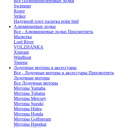
Все Полипропиленовые лодки
Swimmer
Roger
Striker
Надувной плот палатка polar bird
Алюминиевые лодки
Все - Алюминиевые лодки
Просмотреть
Малютка
Lord River
VOLZHANKA
Xstream
Windboat
Триера
Лодочные моторы и аксессуары
Все - Лодочные моторы и аксессуары
Просмотреть
Лодочные моторы
Все Лодочные моторы
Моторы Yamaha
Моторы Tohatsu
Моторы Mercury
Моторы Suzuki
Моторы Hidea
Моторы Honda
Моторы Golfstream
Моторы Hangkai