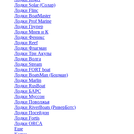
Лодки Solar (Солар)
Лодки Flinc
Лодки BoatMaster
Лодки Prof Marine
Лодки Групер
Лодки Мнев и К
Лодки Феникс
Лодки Reef
Лодки Флагман
Лодки Три Акулы
Лодки Волга
Лодки Stream
Лодки FORT boat
Лодки BoatsMan (Боцман)
Лодки Marlin
Лодки RusBoat
Лодки БАРС
Лодки Муссон
Лодки Поволжья
Лодки RiverBoats (РиверБотс)
Лодки Посейдон
Лодки Fortis
Лодки ORCA
Еще