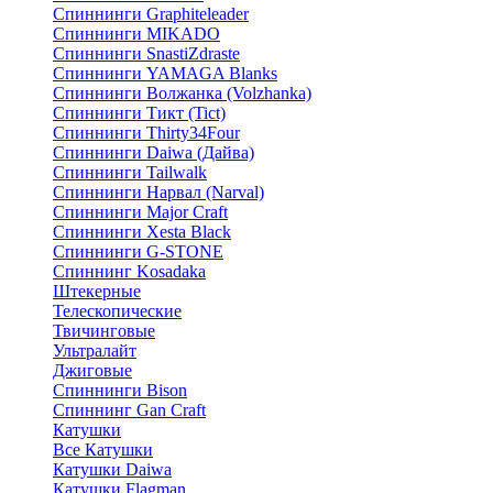
Спиннинги Graphiteleader
Спиннинги MIKADO
Спиннинги SnastiZdraste
Спиннинги YAMAGA Blanks
Спиннинги Волжанка (Volzhanka)
Спиннинги Тикт (Tict)
Спиннинги Thirty34Four
Спиннинги Daiwa (Дайва)
Спиннинги Tailwalk
Спиннинги Нарвал (Narval)
Спиннинги Major Craft
Спиннинги Xesta Black
Спиннинги G-STONE
Спиннинг Kosadaka
Штекерные
Телескопические
Твичинговые
Ультралайт
Джиговые
Спиннинги Bison
Спиннинг Gan Craft
Катушки
Все Катушки
Катушки Daiwa
Катушки Flagman