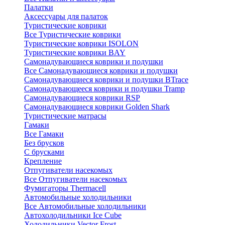
Палатки
Аксессуары для палаток
Туристические коврики
Все Туристические коврики
Туристические коврики ISOLON
Туристические коврики BAY
Самонадувающиеся коврики и подушки
Все Самонадувающиеся коврики и подушки
Самонадувающиеся коврики и подушки BTrace
Самонадувающееся коврики и подушки Tramp
Самонадувающиеся коврики RSP
Самонадувающиеся коврики Golden Shark
Туристические матрасы
Гамаки
Все Гамаки
Без брусков
С брусками
Крепление
Отпугиватели насекомых
Все Отпугиватели насекомых
Фумигаторы Thermacell
Автомобильные холодильники
Все Автомобильные холодильники
Автохолодильники Ice Cube
Холодильники Vector Frost