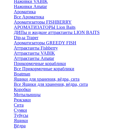
Наживки VABIK
Наживки Amatar
Ароматика
Все Ароматика
Ароматизаторы FISHBERRY
АРОМАТИЗАТОРЫ Lion Baits
ДИПы и жидкие аттрактанты LION BAITS
Dip-ы Traper
Ароматизаторы GREEDY FISH
Аттрактанты Fishberry
Аттрактанты VABIK
Аттрактанты Amatar
Прикормочные кораблики
Все Прикормочные кораблики
Boatman
Ящики для хранения, вёдра, сита
Все Ящики для хранения, вёдра, сита
Коробки
Мотыльницы
Рюкзаки
Сита
Сумки
Тубусы
Ящики
Вёдра