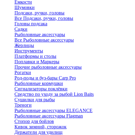
Ёмкости
Шумовки
Подсаки, ручки, головы
Все Подсаки, ручки, головы
Головы подсака
Садки
Рыболовные аксессуары
Все Рыболовные аксессуары
Жерлицы
Инструменты
Платформы и столы
Поплавки и Маркеры
Прочие рыболовные аксессуары
Рогатки
Род-поды и буз-бары Carp Pro
Рыболовные кормушки
Сигнализаторы поклёвки
Средство по уходу за рыбой Lion Baits
Сушилки для рыбы
Треноги
Рыболовные аксессуары ELEGANCE
Рыболовные аксессуары Flagman
Стопор для бойлов
Кивок зимний, сторожок
Держатели для удилищ