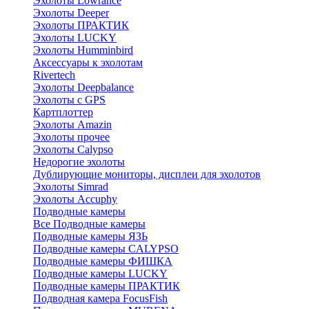
Эхолоты Lowrance
Эхолоты Deeper
Эхолоты ПРАКТИК
Эхолоты LUCKY
Эхолоты Humminbird
Аксессуары к эхолотам
Rivertech
Эхолоты Deepbalance
Эхолоты с GPS
Картплоттер
Эхолоты Amazin
Эхолоты прочее
Эхолоты Calypso
Недорогие эхолоты
Дублирующие мониторы, дисплеи для эхолотов
Эхолоты Simrad
Эхолоты Accuphy
Подводные камеры
Все Подводные камеры
Подводные камеры ЯЗЬ
Подводные камеры CALYPSO
Подводные камеры ФИШКА
Подводные камеры LUCKY
Подводные камеры ПРАКТИК
Подводная камера FocusFish