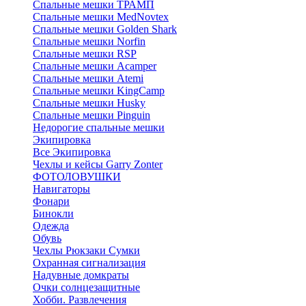
Спальные мешки ТРАМП
Cпальные мешки MedNovtex
Спальные мешки Golden Shark
Спальные мешки Norfin
Спальные мешки RSP
Спальные мешки Acamper
Спальные мешки Atemi
Спальные мешки KingCamp
Спальные мешки Husky
Спальные мешки Pinguin
Недорогие спальные мешки
Экипировка
Все Экипировка
Чехлы и кейсы Garry Zonter
ФОТОЛОВУШКИ
Навигаторы
Фонари
Бинокли
Одежда
Обувь
Чехлы Рюкзаки Сумки
Охранная сигнализация
Надувные домкраты
Очки солнцезащитные
Хобби. Развлечения