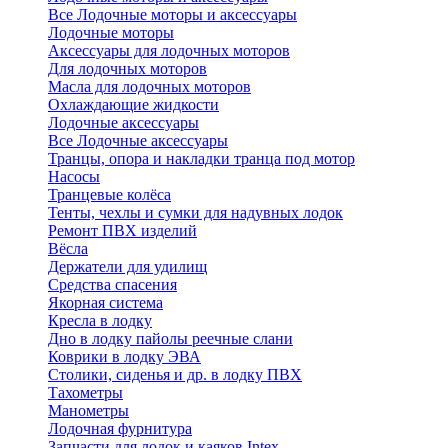
Все Лодочные моторы и аксессуары
Лодочные моторы
Аксессуары для лодочных моторов
Для лодочных моторов
Масла для лодочных моторов
Охлаждающие жидкости
Лодочные аксессуары
Все Лодочные аксессуары
Транцы, опора и накладки транца под мотор
Насосы
Транцевые колёса
Тенты, чехлы и сумки для надувных лодок
Ремонт ПВХ изделий
Вёсла
Держатели для удилищ
Средства спасения
Якорная система
Кресла в лодку
Дно в лодку пайолы реечные слани
Коврики в лодку ЭВА
Столики, сиденья и др. в лодку ПВХ
Тахометры
Манометры
Лодочная фурнитура
Запчасти для лодок и каяков Intex