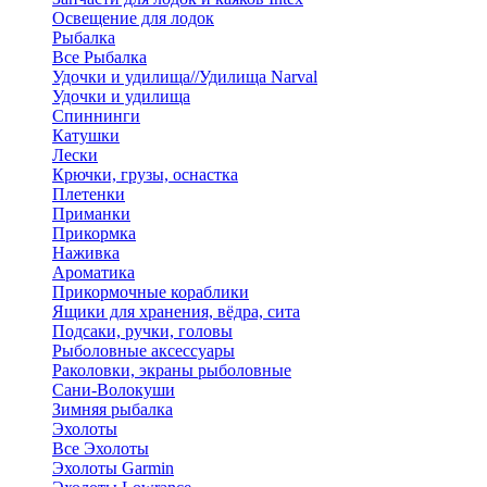
Освещение для лодок
Рыбалка
Все Рыбалка
Удочки и удилища//Удилища Narval
Удочки и удилища
Спиннинги
Катушки
Лески
Крючки, грузы, оснастка
Плетенки
Приманки
Прикормка
Наживка
Ароматика
Прикормочные кораблики
Ящики для хранения, вёдра, сита
Подсаки, ручки, головы
Рыболовные аксессуары
Раколовки, экраны рыболовные
Сани-Волокуши
Зимняя рыбалка
Эхолоты
Все Эхолоты
Эхолоты Garmin