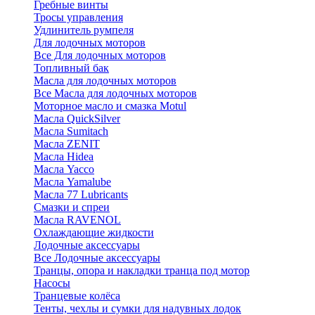
Гребные винты
Тросы управления
Удлинитель румпеля
Для лодочных моторов
Все Для лодочных моторов
Топливный бак
Масла для лодочных моторов
Все Масла для лодочных моторов
Моторное масло и смазка Motul
Масла QuickSilver
Масла Sumitach
Масла ZENIT
Масла Hidea
Масла Yacco
Масла Yamalube
Масла 77 Lubricants
Смазки и спреи
Масла RAVENOL
Охлаждающие жидкости
Лодочные аксессуары
Все Лодочные аксессуары
Транцы, опора и накладки транца под мотор
Насосы
Транцевые колёса
Тенты, чехлы и сумки для надувных лодок