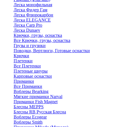
Леска монофильная
Леска Фидер Гам
Леска Флюрокарбон
Леска ELEGANCE
Леска Carp Pro
Леска Dunaev
Крючки, грузы, оснастка
Все Крючки, грузы, оснастка
Грузы и грузики
Поводки, Вертлюги, Готовые оснастки
Крючки
Плетенки
Все Плетенки
Плетеные шнуры
Карповые оснастки
Приманки
Все Приманки
Воблеры Bearking
Мягкие приманки Narval
Приманки Fish Magnet
Блесны MEPPS
Блесны RB Русская Блесна
Воблеры Ecogear
Воблеры Smith