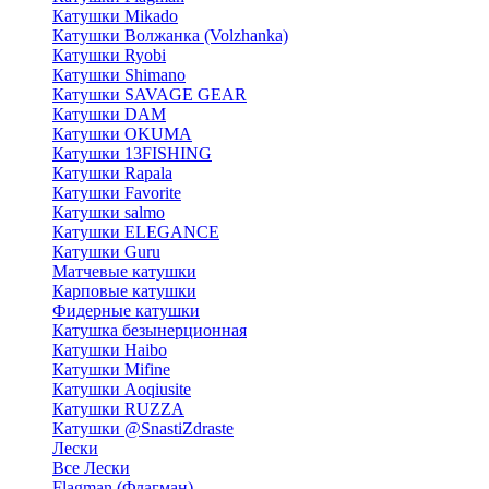
Катушки Mikado
Катушки Волжанка (Volzhanka)
Катушки Ryobi
Катушки Shimano
Катушки SAVAGE GEAR
Катушки DAM
Катушки OKUMA
Катушки 13FISHING
Катушки Rapala
Катушки Favorite
Катушки salmo
Катушки ELEGANCE
Катушки Guru
Матчевые катушки
Карповые катушки
Фидерные катушки
Катушка безынерционная
Катушки Haibo
Катушки Mifine
Катушки Aoqiusite
Катушки RUZZA
Катушки @SnastiZdraste
Лески
Все Лески
Flagman (Флагман)