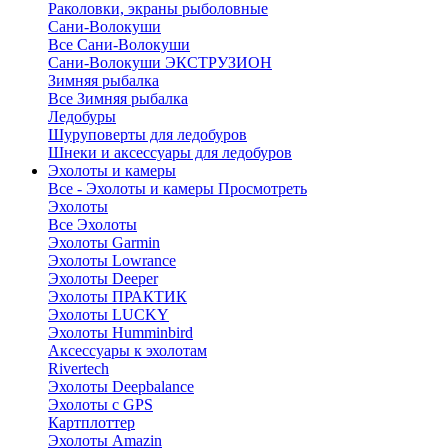
Раколовки, экраны рыболовные
Сани-Волокуши
Все Сани-Волокуши
Сани-Волокуши ЭКСТРУЗИОН
Зимняя рыбалка
Все Зимняя рыбалка
Ледобуры
Шуруповерты для ледобуров
Шнеки и аксессуары для ледобуров
Эхолоты и камеры
Все - Эхолоты и камеры
Просмотреть
Эхолоты
Все Эхолоты
Эхолоты Garmin
Эхолоты Lowrance
Эхолоты Deeper
Эхолоты ПРАКТИК
Эхолоты LUCKY
Эхолоты Humminbird
Аксессуары к эхолотам
Rivertech
Эхолоты Deepbalance
Эхолоты с GPS
Картплоттер
Эхолоты Amazin