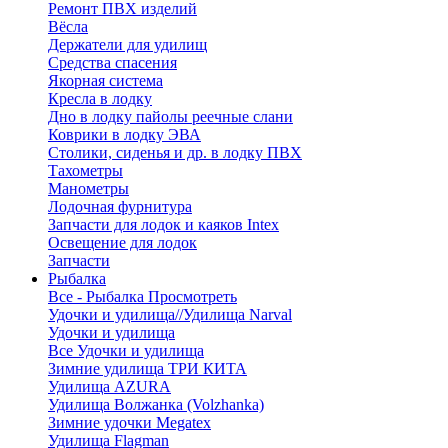
Ремонт ПВХ изделий
Вёсла
Держатели для удилищ
Средства спасения
Якорная система
Кресла в лодку
Дно в лодку пайолы реечные слани
Коврики в лодку ЭВА
Столики, сиденья и др. в лодку ПВХ
Тахометры
Манометры
Лодочная фурнитура
Запчасти для лодок и каяков Intex
Освещение для лодок
Запчасти
Рыбалка
Все - Рыбалка
Просмотреть
Удочки и удилища//Удилища Narval
Удочки и удилища
Все Удочки и удилища
Зимние удилища ТРИ КИТА
Удилища AZURA
Удилища Волжанка (Volzhanka)
Зимние удочки Megatex
Удилища Flagman