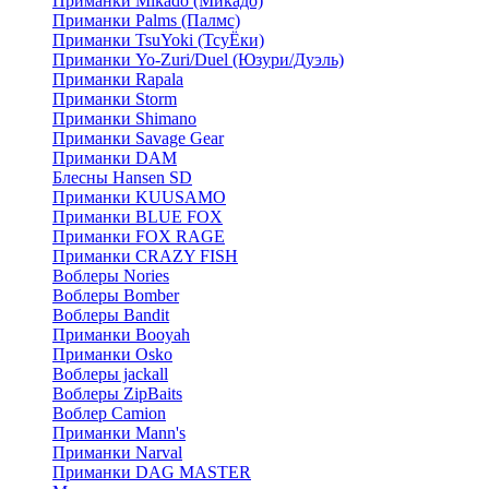
Приманки Mikado (Микадо)
Приманки Palms (Палмс)
Приманки TsuYoki (ТсуЁки)
Приманки Yo-Zuri/Duel (Юзури/Дуэль)
Приманки Rapala
Приманки Storm
Приманки Shimano
Приманки Savage Gear
Приманки DAM
Блесны Hansen SD
Приманки KUUSAMO
Приманки BLUE FOX
Приманки FOX RAGE
Приманки CRAZY FISH
Воблеры Nories
Воблеры Bomber
Воблеры Bandit
Приманки Booyah
Приманки Osko
Воблеры jackall
Воблеры ZipBaits
Воблер Camion
Приманки Mann's
Приманки Narval
Приманки DAG MASTER