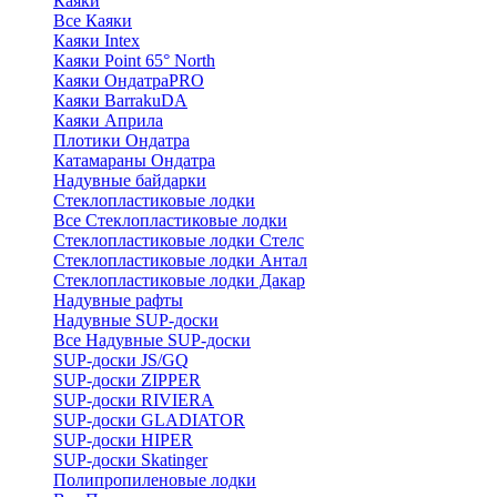
Каяки
Все Каяки
Каяки Intex
Каяки Point 65° North
Каяки ОндатраPRO
Каяки BarrakuDA
Каяки Априла
Плотики Ондатра
Катамараны Ондатра
Надувные байдарки
Стеклопластиковые лодки
Все Стеклопластиковые лодки
Стеклопластиковые лодки Стелс
Стеклопластиковые лодки Антал
Стеклопластиковые лодки Дакар
Надувные рафты
Надувные SUP-доски
Все Надувные SUP-доски
SUP-доски JS/GQ
SUP-доски ZIPPER
SUP-доски RIVIERA
SUP-доски GLADIATOR
SUP-доски HIPER
SUP-доски Skatinger
Полипропиленовые лодки