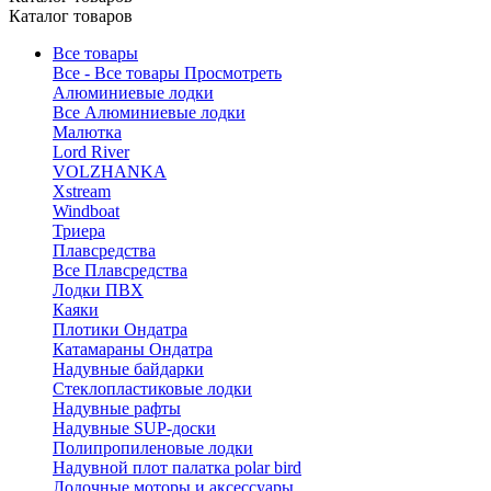
Каталог товаров
Все товары
Все - Все товары
Просмотреть
Алюминиевые лодки
Все Алюминиевые лодки
Малютка
Lord River
VOLZHANKA
Xstream
Windboat
Триера
Плавсредства
Все Плавсредства
Лодки ПВХ
Каяки
Плотики Ондатра
Катамараны Ондатра
Надувные байдарки
Стеклопластиковые лодки
Надувные рафты
Надувные SUP-доски
Полипропиленовые лодки
Надувной плот палатка polar bird
Лодочные моторы и аксессуары