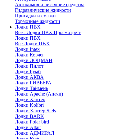
Автохимия и чистящие средства
Гидравлические жидкости
Присадки и смазки
Тормозные жидкости
Лодки ПВХ
Все - Лодки ПВХ
Просмотреть
Лодки ПВХ
Все Лодки ПВХ
Лодки Intex
Лодки Ковчег
Лодки ЛОЦМАН
Лодки Пилот
Лодки Румб
Лодки АКВА
Лодки РИВЬЕРА
Лодки Таймень
Лодки Apache (Апачи)
Лодки Хантер
Лодки Kolibri
Лодки Хантер Stels
Лодки BARK
Лодки Polar bird
Лодки Altair
Лодки АДМИРАЛ
Лодки Roger