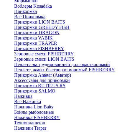
Мормышки
Воблеры Kosadaka
Прикормка
Все Прикормка
Прикормки LION BAITS
Прикормки GREEDY FISH
Прикормки DRAGON
Прикормка VABIK
Прикормки TRAPER
Прикормка FISHBERRY
Зерновые смеси FISHBERRY
Зерновые смеси LION BAITS
Пеллетс экструдированный долгорастворимый
Пеллетс, жмых быстрорастворимый FISHBERRY
Прикормка Amatar (Аматар)
Аксессуары для прикормки
Прикормка RUTILUS RS
Прикормки SALMO
Наживка
Все Наживка
Наживка Lion Baits
Бойлы рыболовные
Наживка FISHBERRY
Технопланктон
Наживки Traper