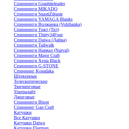
Спиннинги Graphiteleader
Спиннинги MIKADO
Спиннинги SnastiZdraste
Спиннинги YAMAGA Blanks
Спиннинги Волжанка (Volzhanka)
Спиннинги Тикт (Tict)
Спиннинги Thirty34Four
Спиннинги Daiwa (Дайва)
Спиннинги Tailwalk
Спиннинги Нарвал (Narval)
Спиннинги Major Craft
Спиннинги Xesta Black
Спиннинги G-STONE
Спиннинг Kosadaka
Штекерные
Телескопические
Твичинговые
Ультралайт
Джиговые
Спиннинги Bison
Спиннинг Gan Craft
Катушки
Все Катушки
Катушки Daiwa
Катушки Flagman