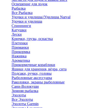
Освещение для лодок
Рыбалка
Все Рыбалка
Удочки и удилища//Удилища Narval
Удочки и удилища
Спиннинги
Катушки
Лески
Крючки, грузы, оснастка
Плетенки
Приманки
Прикормка
Наживка
Ароматика
Прикормочные кораблики
Ящики для хранения, вёдра, сита
Подсаки, ручки, головы
Рыболовные аксессуары
Раколовки, экраны рыболовные
Сани-Волокуши
Зимняя рыбалка
Эхолоты
Все Эхолоты
Эхолоты Garmin