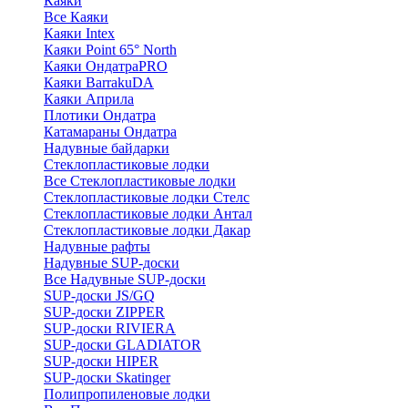
Каяки
Все Каяки
Каяки Intex
Каяки Point 65° North
Каяки ОндатраPRO
Каяки BarrakuDA
Каяки Априла
Плотики Ондатра
Катамараны Ондатра
Надувные байдарки
Стеклопластиковые лодки
Все Стеклопластиковые лодки
Стеклопластиковые лодки Стелс
Стеклопластиковые лодки Антал
Стеклопластиковые лодки Дакар
Надувные рафты
Надувные SUP-доски
Все Надувные SUP-доски
SUP-доски JS/GQ
SUP-доски ZIPPER
SUP-доски RIVIERA
SUP-доски GLADIATOR
SUP-доски HIPER
SUP-доски Skatinger
Полипропиленовые лодки