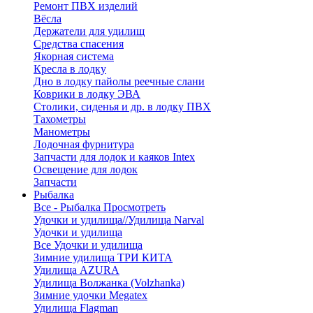
Ремонт ПВХ изделий
Вёсла
Держатели для удилищ
Средства спасения
Якорная система
Кресла в лодку
Дно в лодку пайолы реечные слани
Коврики в лодку ЭВА
Столики, сиденья и др. в лодку ПВХ
Тахометры
Манометры
Лодочная фурнитура
Запчасти для лодок и каяков Intex
Освещение для лодок
Запчасти
Рыбалка
Все - Рыбалка
Просмотреть
Удочки и удилища//Удилища Narval
Удочки и удилища
Все Удочки и удилища
Зимние удилища ТРИ КИТА
Удилища AZURA
Удилища Волжанка (Volzhanka)
Зимние удочки Megatex
Удилища Flagman