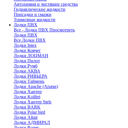
Автохимия и чистящие средства
Гидравлические жидкости
Присадки и смазки
Тормозные жидкости
Лодки ПВХ
Все - Лодки ПВХ
Просмотреть
Лодки ПВХ
Все Лодки ПВХ
Лодки Intex
Лодки Ковчег
Лодки ЛОЦМАН
Лодки Пилот
Лодки Румб
Лодки АКВА
Лодки РИВЬЕРА
Лодки Таймень
Лодки Apache (Апачи)
Лодки Хантер
Лодки Kolibri
Лодки Хантер Stels
Лодки BARK
Лодки Polar bird
Лодки Altair
Лодки АДМИРАЛ
Лодки Roger