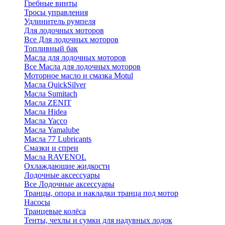
Гребные винты
Тросы управления
Удлинитель румпеля
Для лодочных моторов
Все Для лодочных моторов
Топливный бак
Масла для лодочных моторов
Все Масла для лодочных моторов
Моторное масло и смазка Motul
Масла QuickSilver
Масла Sumitach
Масла ZENIT
Масла Hidea
Масла Yacco
Масла Yamalube
Масла 77 Lubricants
Смазки и спреи
Масла RAVENOL
Охлаждающие жидкости
Лодочные аксессуары
Все Лодочные аксессуары
Транцы, опора и накладки транца под мотор
Насосы
Транцевые колёса
Тенты, чехлы и сумки для надувных лодок