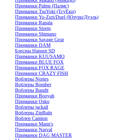
Приманки Mikado (Микадо)
Приманки Palms (Палмс)
Приманки TsuYoki (ТсуЁки)
Приманки Yo-Zuri/Duel (Юзури/Дуэль)
Приманки Rapala
Приманки Storm
Приманки Shimano
Приманки Savage Gear
Приманки DAM
Блесны Hansen SD
Приманки KUUSAMO
Приманки BLUE FOX
Приманки FOX RAGE
Приманки CRAZY FISH
Воблеры Nories
Воблеры Bomber
Воблеры Bandit
Приманки Booyah
Приманки Osko
Воблеры jackall
Воблеры ZipBaits
Воблер Camion
Приманки Mann's
Приманки Narval
Приманки DAG MASTER