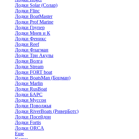
Лодки Solar (Солар)
Лодки Flinc
Лодки BoatMaster
Лодки Prof Marine
Лодки Групер
Лодки Мнев и К
Лодки Феникс
Лодки Reef
Лодки Флагман
Лодки Три Акулы
Лодки Волга
Лодки Stream
Лодки FORT boat
Лодки BoatsMan (Боцман)
Лодки Marlin
Лодки RusBoat
Лодки БАРС
Лодки Муссон
Лодки Поволжья
Лодки RiverBoats (РиверБотс)
Лодки Посейдон
Лодки Fortis
Лодки ORCA
Еще