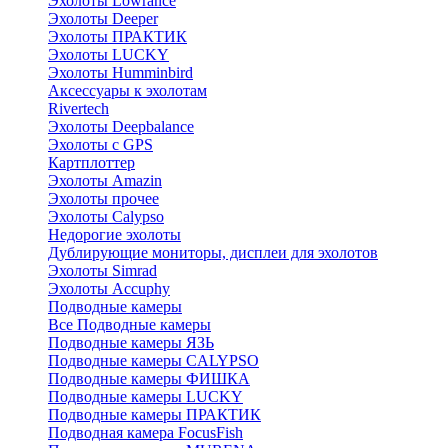
Эхолоты Lowrance
Эхолоты Deeper
Эхолоты ПРАКТИК
Эхолоты LUCKY
Эхолоты Humminbird
Аксессуары к эхолотам
Rivertech
Эхолоты Deepbalance
Эхолоты с GPS
Картплоттер
Эхолоты Amazin
Эхолоты прочее
Эхолоты Calypso
Недорогие эхолоты
Дублирующие мониторы, дисплеи для эхолотов
Эхолоты Simrad
Эхолоты Accuphy
Подводные камеры
Все Подводные камеры
Подводные камеры ЯЗЬ
Подводные камеры CALYPSO
Подводные камеры ФИШКА
Подводные камеры LUCKY
Подводные камеры ПРАКТИК
Подводная камера FocusFish