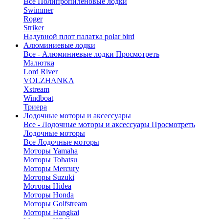
Все Полипропиленовые лодки
Swimmer
Roger
Striker
Надувной плот палатка polar bird
Алюминиевые лодки
Все - Алюминиевые лодки
Просмотреть
Малютка
Lord River
VOLZHANKA
Xstream
Windboat
Триера
Лодочные моторы и аксессуары
Все - Лодочные моторы и аксессуары
Просмотреть
Лодочные моторы
Все Лодочные моторы
Моторы Yamaha
Моторы Tohatsu
Моторы Mercury
Моторы Suzuki
Моторы Hidea
Моторы Honda
Моторы Golfstream
Моторы Hangkai