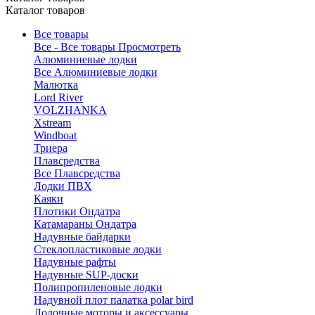
Каталог товаров
Все товары
Все - Все товары
Просмотреть
Алюминиевые лодки
Все Алюминиевые лодки
Малютка
Lord River
VOLZHANKA
Xstream
Windboat
Триера
Плавсредства
Все Плавсредства
Лодки ПВХ
Каяки
Плотики Ондатра
Катамараны Ондатра
Надувные байдарки
Стеклопластиковые лодки
Надувные рафты
Надувные SUP-доски
Полипропиленовые лодки
Надувной плот палатка polar bird
Лодочные моторы и аксессуары