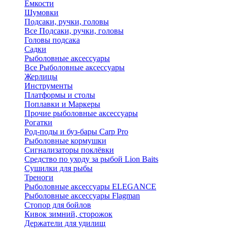
Ёмкости
Шумовки
Подсаки, ручки, головы
Все Подсаки, ручки, головы
Головы подсака
Садки
Рыболовные аксессуары
Все Рыболовные аксессуары
Жерлицы
Инструменты
Платформы и столы
Поплавки и Маркеры
Прочие рыболовные аксессуары
Рогатки
Род-поды и буз-бары Carp Pro
Рыболовные кормушки
Сигнализаторы поклёвки
Средство по уходу за рыбой Lion Baits
Сушилки для рыбы
Треноги
Рыболовные аксессуары ELEGANCE
Рыболовные аксессуары Flagman
Стопор для бойлов
Кивок зимний, сторожок
Держатели для удилищ