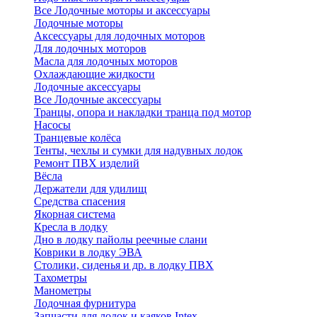
Все Лодочные моторы и аксессуары
Лодочные моторы
Аксессуары для лодочных моторов
Для лодочных моторов
Масла для лодочных моторов
Охлаждающие жидкости
Лодочные аксессуары
Все Лодочные аксессуары
Транцы, опора и накладки транца под мотор
Насосы
Транцевые колёса
Тенты, чехлы и сумки для надувных лодок
Ремонт ПВХ изделий
Вёсла
Держатели для удилищ
Средства спасения
Якорная система
Кресла в лодку
Дно в лодку пайолы реечные слани
Коврики в лодку ЭВА
Столики, сиденья и др. в лодку ПВХ
Тахометры
Манометры
Лодочная фурнитура
Запчасти для лодок и каяков Intex