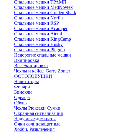
Спальные мешки ТРАМП
Cпальные мешки MedNovtex
Спальные мешки Golden Shark
Спальные мешки Norfin
Спальные мешки RSP
Спальные мешки Acamper
Спальные мешки Atemi
Спальные мешки KingCamp
Спальные мешки Husky
Спальные мешки Pinguin
Недорогие спальные мешки
Экипировка
Все Экипировка
Чехлы и кейсы Garry Zonter
ФОТОЛОВУШКИ
Навигаторы
Фонари
Бинокли
Одежда
Обувь
Чехлы Рюкзаки Сумки
Охранная сигнализация
Надувные домкраты
Очки солнцезащитные
Хобби. Развлечения