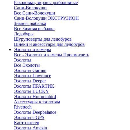
Раколовки, экраны рыболовные
Сани-Волокуши
Все Сани-Волокуши
Сани-Волокуши ЭКСТРУЗИОН
Зимняя рыбалка
Все Зимняя рыбалка
Ледобуры
Шуруповерты для ледобуров
Шнеки и аксессуары для ледобуров
Эхолоты и камеры
Все - Эхолоты и камеры
Просмотреть
Эхолоты
Все Эхолоты
Эхолоты Garmin
Эхолоты Lowrance
Эхолоты Deeper
Эхолоты ПРАКТИК
Эхолоты LUCKY
Эхолоты Humminbird
Аксессуары к эхолотам
Rivertech
Эхолоты Deepbalance
Эхолоты с GPS
Картплоттер
Эхолоты Amazin