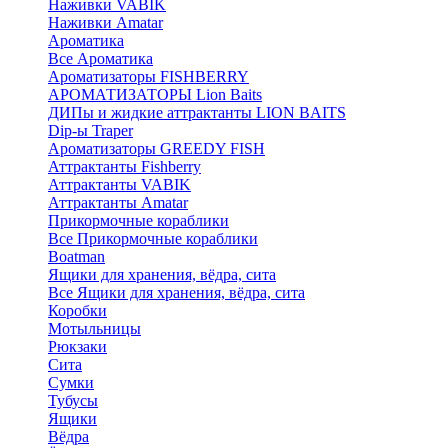
Наживки VABIK
Наживки Amatar
Ароматика
Все Ароматика
Ароматизаторы FISHBERRY
АРОМАТИЗАТОРЫ Lion Baits
ДИПы и жидкие аттрактанты LION BAITS
Dip-ы Traper
Ароматизаторы GREEDY FISH
Аттрактанты Fishberry
Аттрактанты VABIK
Аттрактанты Amatar
Прикормочные кораблики
Все Прикормочные кораблики
Boatman
Ящики для хранения, вёдра, сита
Все Ящики для хранения, вёдра, сита
Коробки
Мотыльницы
Рюкзаки
Сита
Сумки
Тубусы
Ящики
Вёдра