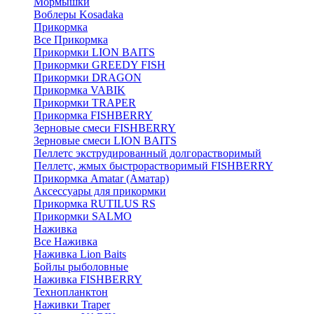
Мормышки
Воблеры Kosadaka
Прикормка
Все Прикормка
Прикормки LION BAITS
Прикормки GREEDY FISH
Прикормки DRAGON
Прикормка VABIK
Прикормки TRAPER
Прикормка FISHBERRY
Зерновые смеси FISHBERRY
Зерновые смеси LION BAITS
Пеллетс экструдированный долгорастворимый
Пеллетс, жмых быстрорастворимый FISHBERRY
Прикормка Amatar (Аматар)
Аксессуары для прикормки
Прикормка RUTILUS RS
Прикормки SALMO
Наживка
Все Наживка
Наживка Lion Baits
Бойлы рыболовные
Наживка FISHBERRY
Технопланктон
Наживки Traper