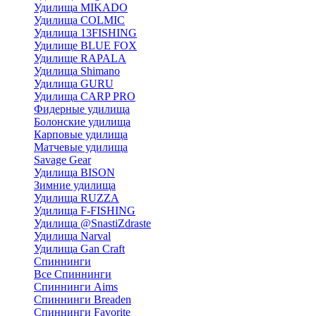
Удилища MIKADO
Удилища COLMIC
Удилища 13FISHING
Удилище BLUE FOX
Удилище RAPALA
Удилища Shimano
Удилища GURU
Удилища CARP PRO
Фидерные удилища
Болонские удилища
Карповые удилища
Матчевые удилища
Savage Gear
Удилища BISON
Зимние удилища
Удилища RUZZA
Удилища F-FISHING
Удилища @SnastiZdraste
Удилища Narval
Удилища Gan Craft
Спиннинги
Все Спиннинги
Спиннинги Aims
Спиннинги Breaden
Спиннинги Favorite