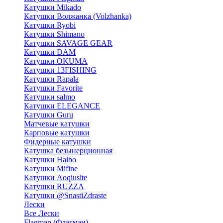
Катушки Mikado
Катушки Волжанка (Volzhanka)
Катушки Ryobi
Катушки Shimano
Катушки SAVAGE GEAR
Катушки DAM
Катушки OKUMA
Катушки 13FISHING
Катушки Rapala
Катушки Favorite
Катушки salmo
Катушки ELEGANCE
Катушки Guru
Матчевые катушки
Карповые катушки
Фидерные катушки
Катушка безынерционная
Катушки Haibo
Катушки Mifine
Катушки Aoqiusite
Катушки RUZZA
Катушки @SnastiZdraste
Лески
Все Лески
Flagman (Флагман)