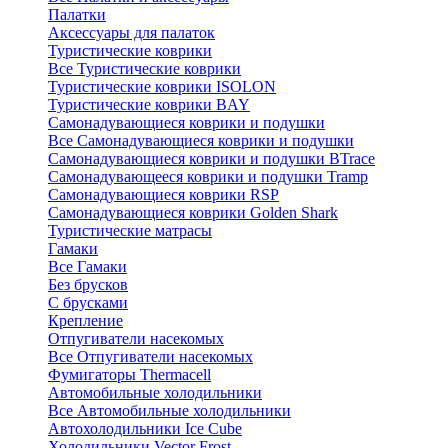
Палатки
Аксессуары для палаток
Туристические коврики
Все Туристические коврики
Туристические коврики ISOLON
Туристические коврики BAY
Самонадувающиеся коврики и подушки
Все Самонадувающиеся коврики и подушки
Самонадувающиеся коврики и подушки BTrace
Самонадувающееся коврики и подушки Tramp
Самонадувающиеся коврики RSP
Самонадувающиеся коврики Golden Shark
Туристические матрасы
Гамаки
Все Гамаки
Без брусков
С брусками
Крепление
Отпугиватели насекомых
Все Отпугиватели насекомых
Фумигаторы Thermacell
Автомобильные холодильники
Все Автомобильные холодильники
Автохолодильники Ice Cube
Холодильники Vector Frost