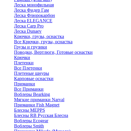
Леска монофильная
Леска Фидер Гам
Леска Флюрокарбон
Леска ELEGANCE
Леска Carp Pro
Леска Dunaev
Крючки, грузы, оснастка
Все Крючки, грузы, оснастка
Грузы и грузики
Поводки, Вертлюги, Готовые оснастки
Крючки
Плетенки
Все Плетенки
Плетеные шнуры
Карповые оснастки
Приманки
Все Приманки
Воблеры Bearking
Мягкие приманки Narval
Приманки Fish Magnet
Блесны MEPPS
Блесны RB Русская Блесна
Воблеры Ecogear
Воблеры Smith