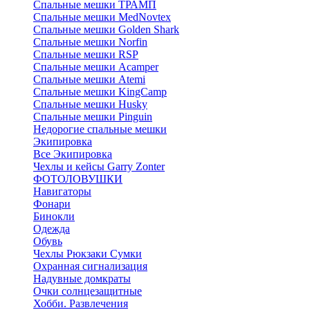
Спальные мешки ТРАМП
Cпальные мешки MedNovtex
Спальные мешки Golden Shark
Спальные мешки Norfin
Спальные мешки RSP
Спальные мешки Acamper
Спальные мешки Atemi
Спальные мешки KingCamp
Спальные мешки Husky
Спальные мешки Pinguin
Недорогие спальные мешки
Экипировка
Все Экипировка
Чехлы и кейсы Garry Zonter
ФОТОЛОВУШКИ
Навигаторы
Фонари
Бинокли
Одежда
Обувь
Чехлы Рюкзаки Сумки
Охранная сигнализация
Надувные домкраты
Очки солнцезащитные
Хобби. Развлечения