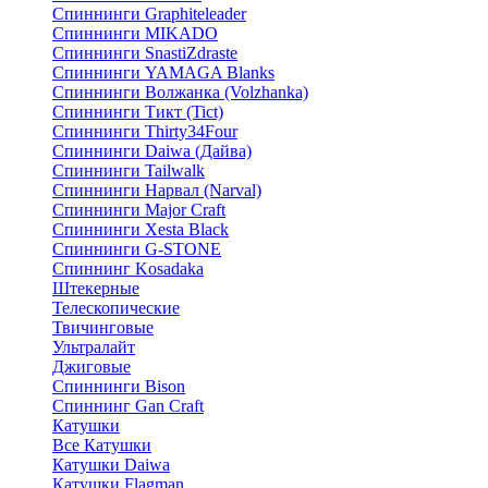
Спиннинги Graphiteleader
Спиннинги MIKADO
Спиннинги SnastiZdraste
Спиннинги YAMAGA Blanks
Спиннинги Волжанка (Volzhanka)
Спиннинги Тикт (Tict)
Спиннинги Thirty34Four
Спиннинги Daiwa (Дайва)
Спиннинги Tailwalk
Спиннинги Нарвал (Narval)
Спиннинги Major Craft
Спиннинги Xesta Black
Спиннинги G-STONE
Спиннинг Kosadaka
Штекерные
Телескопические
Твичинговые
Ультралайт
Джиговые
Спиннинги Bison
Спиннинг Gan Craft
Катушки
Все Катушки
Катушки Daiwa
Катушки Flagman