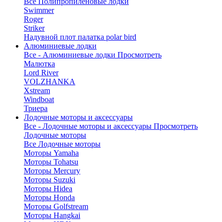
Все Полипропиленовые лодки
Swimmer
Roger
Striker
Надувной плот палатка polar bird
Алюминиевые лодки
Все - Алюминиевые лодки
Просмотреть
Малютка
Lord River
VOLZHANKA
Xstream
Windboat
Триера
Лодочные моторы и аксессуары
Все - Лодочные моторы и аксессуары
Просмотреть
Лодочные моторы
Все Лодочные моторы
Моторы Yamaha
Моторы Tohatsu
Моторы Mercury
Моторы Suzuki
Моторы Hidea
Моторы Honda
Моторы Golfstream
Моторы Hangkai