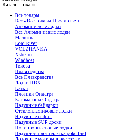
Каталог товаров
Все товары
Все - Все товары
Просмотреть
Алюминиевые лодки
Все Алюминиевые лодки
Малютка
Lord River
VOLZHANKA
Xstream
Windboat
Триера
Плавсредства
Все Плавсредства
Лодки ПВХ
Каяки
Плотики Ондатра
Катамараны Ондатра
Надувные байдарки
Стеклопластиковые лодки
Надувные рафты
Надувные SUP-доски
Полипропиленовые лодки
Надувной плот палатка polar bird
Лодочные моторы и аксессуары