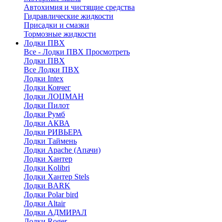
Автохимия и чистящие средства
Гидравлические жидкости
Присадки и смазки
Тормозные жидкости
Лодки ПВХ
Все - Лодки ПВХ
Просмотреть
Лодки ПВХ
Все Лодки ПВХ
Лодки Intex
Лодки Ковчег
Лодки ЛОЦМАН
Лодки Пилот
Лодки Румб
Лодки АКВА
Лодки РИВЬЕРА
Лодки Таймень
Лодки Apache (Апачи)
Лодки Хантер
Лодки Kolibri
Лодки Хантер Stels
Лодки BARK
Лодки Polar bird
Лодки Altair
Лодки АДМИРАЛ
Лодки Roger