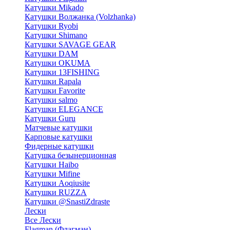
Катушки Mikado
Катушки Волжанка (Volzhanka)
Катушки Ryobi
Катушки Shimano
Катушки SAVAGE GEAR
Катушки DAM
Катушки OKUMA
Катушки 13FISHING
Катушки Rapala
Катушки Favorite
Катушки salmo
Катушки ELEGANCE
Катушки Guru
Матчевые катушки
Карповые катушки
Фидерные катушки
Катушка безынерционная
Катушки Haibo
Катушки Mifine
Катушки Aoqiusite
Катушки RUZZA
Катушки @SnastiZdraste
Лески
Все Лески
Flagman (Флагман)