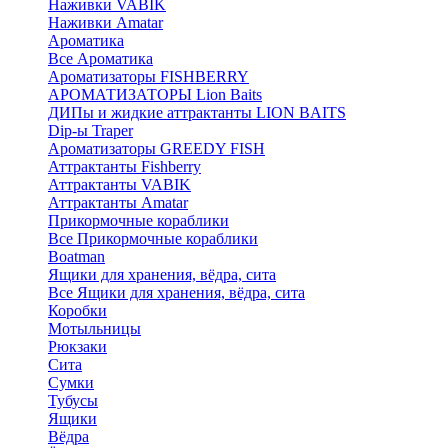
Наживки VABIK
Наживки Amatar
Ароматика
Все Ароматика
Ароматизаторы FISHBERRY
АРОМАТИЗАТОРЫ Lion Baits
ДИПы и жидкие аттрактанты LION BAITS
Dip-ы Traper
Ароматизаторы GREEDY FISH
Аттрактанты Fishberry
Аттрактанты VABIK
Аттрактанты Amatar
Прикормочные кораблики
Все Прикормочные кораблики
Boatman
Ящики для хранения, вёдра, сита
Все Ящики для хранения, вёдра, сита
Коробки
Мотыльницы
Рюкзаки
Сита
Сумки
Тубусы
Ящики
Вёдра