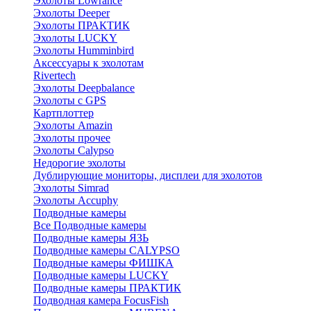
Эхолоты Lowrance
Эхолоты Deeper
Эхолоты ПРАКТИК
Эхолоты LUCKY
Эхолоты Humminbird
Аксессуары к эхолотам
Rivertech
Эхолоты Deepbalance
Эхолоты с GPS
Картплоттер
Эхолоты Amazin
Эхолоты прочее
Эхолоты Calypso
Недорогие эхолоты
Дублирующие мониторы, дисплеи для эхолотов
Эхолоты Simrad
Эхолоты Accuphy
Подводные камеры
Все Подводные камеры
Подводные камеры ЯЗЬ
Подводные камеры CALYPSO
Подводные камеры ФИШКА
Подводные камеры LUCKY
Подводные камеры ПРАКТИК
Подводная камера FocusFish