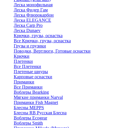
Леска монофильная
Леска Фидер Гам
Леска Флюрокарбон
Леска ELEGANCE
Леска Carp Pro
Леска Dunaev
Крючки, грузы, оснастка
Все Крючки, грузы, оснастка
Грузы и грузики
Поводки, Вертлюги, Готовые оснастки
Крючки
Плетенки
Все Плетенки
Плетеные шнуры
Карповые оснастки
Приманки
Все Приманки
Воблеры Bearking
Мягкие приманки Narval
Приманки Fish Magnet
Блесны MEPPS
Блесны RB Русская Блесна
Воблеры Ecogear
Воблеры Smith