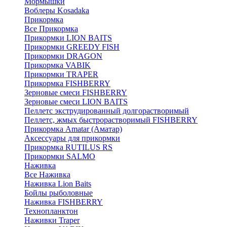
Мормышки
Воблеры Kosadaka
Прикормка
Все Прикормка
Прикормки LION BAITS
Прикормки GREEDY FISH
Прикормки DRAGON
Прикормка VABIK
Прикормки TRAPER
Прикормка FISHBERRY
Зерновые смеси FISHBERRY
Зерновые смеси LION BAITS
Пеллетс экструдированный долгорастворимый
Пеллетс, жмых быстрорастворимый FISHBERRY
Прикормка Amatar (Аматар)
Аксессуары для прикормки
Прикормка RUTILUS RS
Прикормки SALMO
Наживка
Все Наживка
Наживка Lion Baits
Бойлы рыболовные
Наживка FISHBERRY
Технопланктон
Наживки Traper