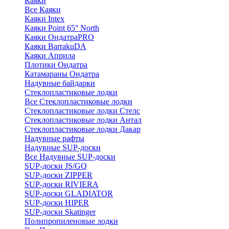
Каяки
Все Каяки
Каяки Intex
Каяки Point 65° North
Каяки ОндатраPRO
Каяки BarrakuDA
Каяки Априла
Плотики Ондатра
Катамараны Ондатра
Надувные байдарки
Стеклопластиковые лодки
Все Стеклопластиковые лодки
Стеклопластиковые лодки Стелс
Стеклопластиковые лодки Антал
Стеклопластиковые лодки Дакар
Надувные рафты
Надувные SUP-доски
Все Надувные SUP-доски
SUP-доски JS/GQ
SUP-доски ZIPPER
SUP-доски RIVIERA
SUP-доски GLADIATOR
SUP-доски HIPER
SUP-доски Skatinger
Полипропиленовые лодки