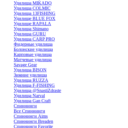
Удилища MIKADO
Удилища COLMIC
Удилища 13FISHING
Удилище BLUE FOX
Удилище RAPALA
Удилища Shimano
Удилища GURU
Удилища CARP PRO
Фидерные удилища
Болонские удилища
Карповые удилища
Матчевые удилища
Savage Gear
Удилища BISON
Зимние удилища
Удилища RUZZA
Удилища F-FISHING
Удилища @SnastiZdraste
Удилища Narval
Удилища Gan Craft
Спиннинги
Все Спиннинги
Спиннинги Aims
Спиннинги Breaden
Спиннинги Favorite