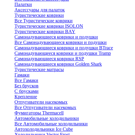
Палатки
Аксессуары для палаток
Туристические коврики
Все Туристические коврики
Туристические коврики ISOLON
Туристические коврики BAY
Самонадувающиеся коврики и подушки
Все Самонадувающиеся коврики и подушки
Самонадувающиеся коврики и подушки BTrace
Самонадувающееся коврики и подушки Tramp
Самонадувающиеся коврики RSP
Самонадувающиеся коврики Golden Shark
Туристические матрасы
Гамаки
Все Гамаки
Без брусков
С брусками
Крепление
Отпугиватели насекомых
Все Отпугиватели насекомых
Фумигаторы Thermacell
Автомобильные холодильники
Все Автомобильные холодильники
Автохолодильники Ice Cube
Холодильники Vector Frost