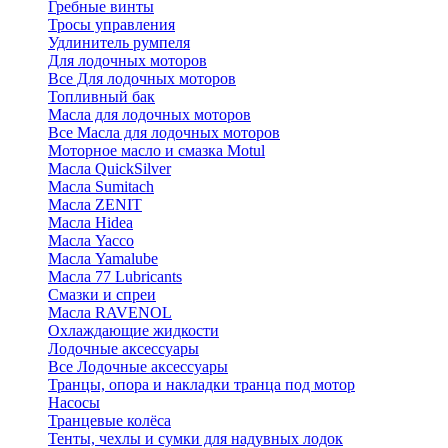
Гребные винты
Тросы управления
Удлинитель румпеля
Для лодочных моторов
Все Для лодочных моторов
Топливный бак
Масла для лодочных моторов
Все Масла для лодочных моторов
Моторное масло и смазка Motul
Масла QuickSilver
Масла Sumitach
Масла ZENIT
Масла Hidea
Масла Yacco
Масла Yamalube
Масла 77 Lubricants
Смазки и спреи
Масла RAVENOL
Охлаждающие жидкости
Лодочные аксессуары
Все Лодочные аксессуары
Транцы, опора и накладки транца под мотор
Насосы
Транцевые колёса
Тенты, чехлы и сумки для надувных лодок