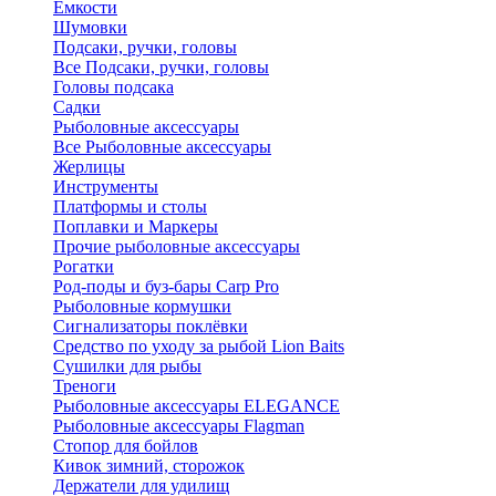
Ёмкости
Шумовки
Подсаки, ручки, головы
Все Подсаки, ручки, головы
Головы подсака
Садки
Рыболовные аксессуары
Все Рыболовные аксессуары
Жерлицы
Инструменты
Платформы и столы
Поплавки и Маркеры
Прочие рыболовные аксессуары
Рогатки
Род-поды и буз-бары Carp Pro
Рыболовные кормушки
Сигнализаторы поклёвки
Средство по уходу за рыбой Lion Baits
Сушилки для рыбы
Треноги
Рыболовные аксессуары ELEGANCE
Рыболовные аксессуары Flagman
Стопор для бойлов
Кивок зимний, сторожок
Держатели для удилищ