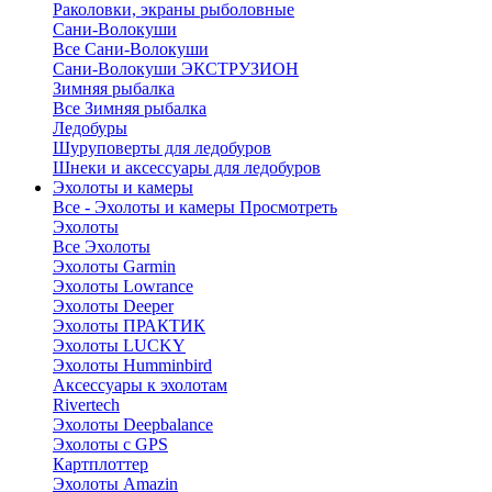
Раколовки, экраны рыболовные
Сани-Волокуши
Все Сани-Волокуши
Сани-Волокуши ЭКСТРУЗИОН
Зимняя рыбалка
Все Зимняя рыбалка
Ледобуры
Шуруповерты для ледобуров
Шнеки и аксессуары для ледобуров
Эхолоты и камеры
Все - Эхолоты и камеры
Просмотреть
Эхолоты
Все Эхолоты
Эхолоты Garmin
Эхолоты Lowrance
Эхолоты Deeper
Эхолоты ПРАКТИК
Эхолоты LUCKY
Эхолоты Humminbird
Аксессуары к эхолотам
Rivertech
Эхолоты Deepbalance
Эхолоты с GPS
Картплоттер
Эхолоты Amazin