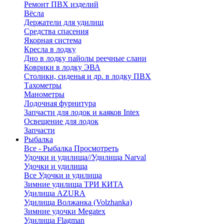
Ремонт ПВХ изделий
Вёсла
Держатели для удилищ
Средства спасения
Якорная система
Кресла в лодку
Дно в лодку пайолы реечные слани
Коврики в лодку ЭВА
Столики, сиденья и др. в лодку ПВХ
Тахометры
Манометры
Лодочная фурнитура
Запчасти для лодок и каяков Intex
Освещение для лодок
Запчасти
Рыбалка
Все - Рыбалка
Просмотреть
Удочки и удилища//Удилища Narval
Удочки и удилища
Все Удочки и удилища
Зимние удилища ТРИ КИТА
Удилища AZURA
Удилища Волжанка (Volzhanka)
Зимние удочки Megatex
Удилища Flagman