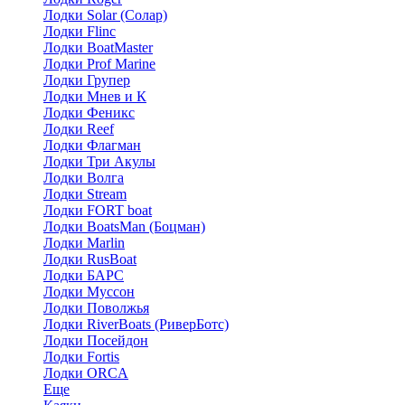
Лодки Solar (Солар)
Лодки Flinc
Лодки BoatMaster
Лодки Prof Marine
Лодки Групер
Лодки Мнев и К
Лодки Феникс
Лодки Reef
Лодки Флагман
Лодки Три Акулы
Лодки Волга
Лодки Stream
Лодки FORT boat
Лодки BoatsMan (Боцман)
Лодки Marlin
Лодки RusBoat
Лодки БАРС
Лодки Муссон
Лодки Поволжья
Лодки RiverBoats (РиверБотс)
Лодки Посейдон
Лодки Fortis
Лодки ORCA
Еще