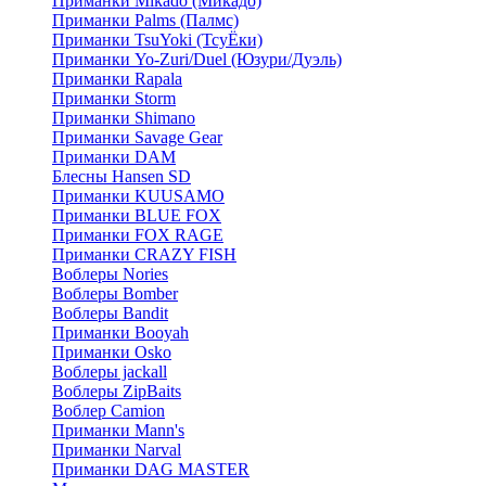
Приманки Mikado (Микадо)
Приманки Palms (Палмс)
Приманки TsuYoki (ТсуЁки)
Приманки Yo-Zuri/Duel (Юзури/Дуэль)
Приманки Rapala
Приманки Storm
Приманки Shimano
Приманки Savage Gear
Приманки DAM
Блесны Hansen SD
Приманки KUUSAMO
Приманки BLUE FOX
Приманки FOX RAGE
Приманки CRAZY FISH
Воблеры Nories
Воблеры Bomber
Воблеры Bandit
Приманки Booyah
Приманки Osko
Воблеры jackall
Воблеры ZipBaits
Воблер Camion
Приманки Mann's
Приманки Narval
Приманки DAG MASTER