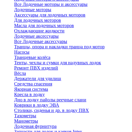
Все Лодочные моторы и аксессуары
Лодочные моторы
Аксессуары для лодочных моторов
Для лодочных моторов
Масла для лодочных моторов
Охлаждающие жидкости
Лодочные аксессуары
Все Лодочные аксессуары
Транцы, опора и накладки транца под мотор
Насосы
Транцевые колёса
Тенты, чехлы и сумки для надувных лодок
Ремонт ПВХ изделий
Вёсла
Держатели для удилищ
Средства спасения
Якорная система
Кресла в лодку
Дно в лодку пайолы реечные слани
Коврики в лодку ЭВА
Столики, сиденья и др. в лодку ПВХ
Тахометры
Манометры
Лодочная фурнитура
Запчасти для лодок и каяков Intex