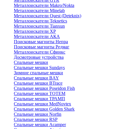
Металлоискатели GTR
Металлоискатели Makro/Nokta
Металлоискатели Minelab
Металлоискатели Quest (Deteknix)
Металлоискатели Teknetics
Металлоискатели Tianxun
Металлоискатели XP
Металлоискатели АКА
Поисковые магниты Непра
Поисковые магниты Редмаг
Металлоискатели Сфинкс
Досмотровые устройства
Спальные мешки
Спальные мешки Sundays
Зимние спальные мешки
Спальные мешки BAY
Спальные мешки BTrace
Спальные мешки Poseidon Fish
Спальные мешки ТОТЕМ
Спальные мешки ТРАМП
Cпальные мешки MedNovtex
Спальные мешки Golden Shark
Спальные мешки Norfin
Спальные мешки RSP
Спальные мешки Acamper