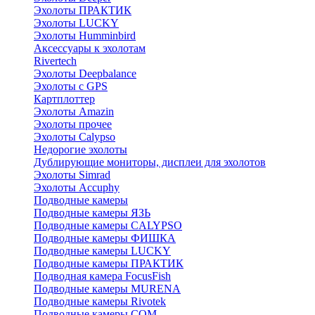
Эхолоты ПРАКТИК
Эхолоты LUCKY
Эхолоты Humminbird
Аксессуары к эхолотам
Rivertech
Эхолоты Deepbalance
Эхолоты с GPS
Картплоттер
Эхолоты Amazin
Эхолоты прочее
Эхолоты Calypso
Недорогие эхолоты
Дублирующие мониторы, дисплеи для эхолотов
Эхолоты Simrad
Эхолоты Accuphy
Подводные камеры
Подводные камеры ЯЗЬ
Подводные камеры CALYPSO
Подводные камеры ФИШКА
Подводные камеры LUCKY
Подводные камеры ПРАКТИК
Подводная камера FocusFish
Подводные камеры MURENA
Подводные камеры Rivotek
Подводные камеры СОМ