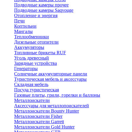
Подводные камеры прочее
Подводные камеры Saqvouge
Отопление и энергия
Печи
Коптильни
Мангалы
Теплообменники
Дизельные отопители
Аккумуляторы
Топливные брикеты RUF
Уголь древесный
Зарядные устройства
Генераторы
Солнечные аккумуляторные панели
Туристическая мебель и аксессуары
Складная мебель
Посуда туристическая
Газовые плиты, грили, горелки и баллоны
Металлоискатели
Аксессуары для металлопоискателей
Металлоискатели Bounty Hunter
Металлоискатели Fisher
Металлоискатели Garrett
Металлоискатели Gold Hunter