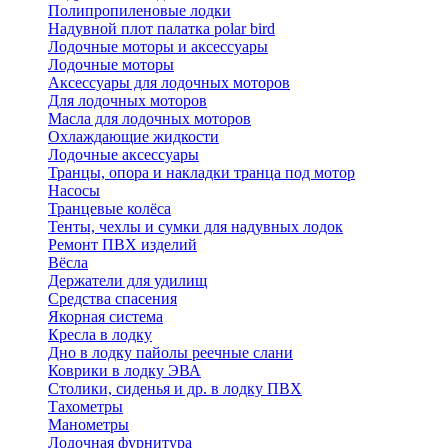
Полипропиленовые лодки
Надувной плот палатка polar bird
Лодочные моторы и аксессуары
Лодочные моторы
Аксессуары для лодочных моторов
Для лодочных моторов
Масла для лодочных моторов
Охлаждающие жидкости
Лодочные аксессуары
Транцы, опора и накладки транца под мотор
Насосы
Транцевые колёса
Тенты, чехлы и сумки для надувных лодок
Ремонт ПВХ изделий
Вёсла
Держатели для удилищ
Средства спасения
Якорная система
Кресла в лодку
Дно в лодку пайолы реечные слани
Коврики в лодку ЭВА
Столики, сиденья и др. в лодку ПВХ
Тахометры
Манометры
Лодочная фурнитура