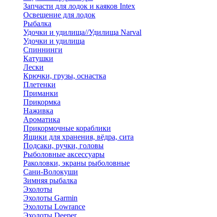
Запчасти для лодок и каяков Intex
Освещение для лодок
Рыбалка
Удочки и удилища//Удилища Narval
Удочки и удилища
Спиннинги
Катушки
Лески
Крючки, грузы, оснастка
Плетенки
Приманки
Прикормка
Наживка
Ароматика
Прикормочные кораблики
Ящики для хранения, вёдра, сита
Подсаки, ручки, головы
Рыболовные аксессуары
Раколовки, экраны рыболовные
Сани-Волокуши
Зимняя рыбалка
Эхолоты
Эхолоты Garmin
Эхолоты Lowrance
Эхолоты Deeper