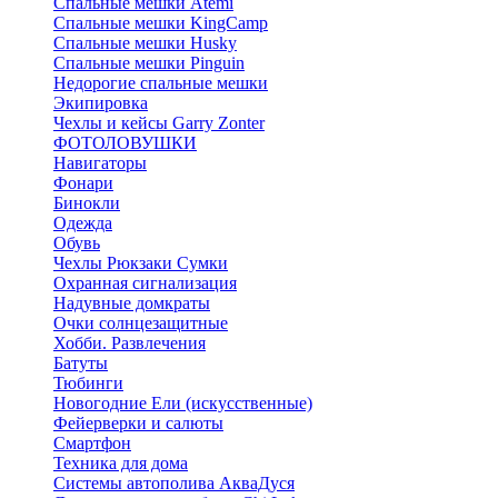
Спальные мешки Atemi
Спальные мешки KingCamp
Спальные мешки Husky
Спальные мешки Pinguin
Недорогие спальные мешки
Экипировка
Чехлы и кейсы Garry Zonter
ФОТОЛОВУШКИ
Навигаторы
Фонари
Бинокли
Одежда
Обувь
Чехлы Рюкзаки Сумки
Охранная сигнализация
Надувные домкраты
Очки солнцезащитные
Хобби. Развлечения
Батуты
Тюбинги
Новогодние Ели (искусственные)
Фейерверки и салюты
Смартфон
Техника для дома
Системы автополива АкваДуся