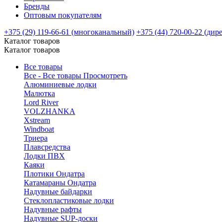
Бренды
Оптовым покупателям
+375 (29) 119-66-61 (многоканальный)
+375 (44) 720-00-22 (дир
Каталог товаров
Каталог товаров
Все товары
Все - Все товары
Просмотреть
Алюминиевые лодки
Малютка
Lord River
VOLZHANKA
Xstream
Windboat
Триера
Плавсредства
Лодки ПВХ
Каяки
Плотики Ондатра
Катамараны Ондатра
Надувные байдарки
Стеклопластиковые лодки
Надувные рафты
Надувные SUP-доски