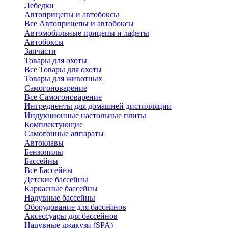
Лебедки
Автоприцепы и автобоксы
Все Автоприцепы и автобоксы
Автомобильные прицепы и лафеты
Автобоксы
Запчасти
Товары для охоты
Все Товары для охоты
Товары для животных
Самогоноварение
Все Самогоноварение
Ингредиенты для домашней дистилляции
Индукционные настольные плиты
Комплектующие
Самогонные аппараты
Автоклавы
Бензопилы
Бассейны
Все Бассейны
Детские бассейны
Каркасные бассейны
Надувные бассейны
Оборудование для бассейнов
Аксессуары для бассейнов
Надувные джакузи (SPA)