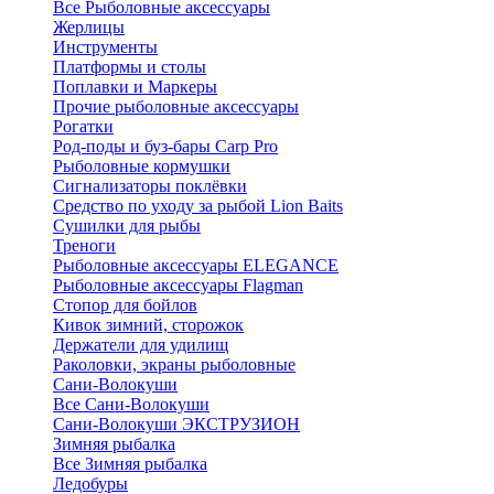
Все Рыболовные аксессуары
Жерлицы
Инструменты
Платформы и столы
Поплавки и Маркеры
Прочие рыболовные аксессуары
Рогатки
Род-поды и буз-бары Carp Pro
Рыболовные кормушки
Сигнализаторы поклёвки
Средство по уходу за рыбой Lion Baits
Сушилки для рыбы
Треноги
Рыболовные аксессуары ELEGANCE
Рыболовные аксессуары Flagman
Стопор для бойлов
Кивок зимний, сторожок
Держатели для удилищ
Раколовки, экраны рыболовные
Сани-Волокуши
Все Сани-Волокуши
Сани-Волокуши ЭКСТРУЗИОН
Зимняя рыбалка
Все Зимняя рыбалка
Ледобуры