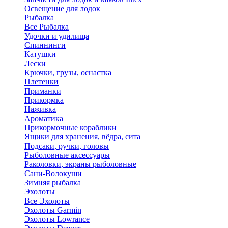
Освещение для лодок
Рыбалка
Все Рыбалка
Удочки и удилища
Спиннинги
Катушки
Лески
Крючки, грузы, оснастка
Плетенки
Приманки
Прикормка
Наживка
Ароматика
Прикормочные кораблики
Ящики для хранения, вёдра, сита
Подсаки, ручки, головы
Рыболовные аксессуары
Раколовки, экраны рыболовные
Сани-Волокуши
Зимняя рыбалка
Эхолоты
Все Эхолоты
Эхолоты Garmin
Эхолоты Lowrance