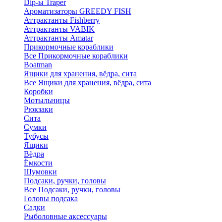
Dip-ы Traper
Ароматизаторы GREEDY FISH
Аттрактанты Fishberry
Аттрактанты VABIK
Аттрактанты Amatar
Прикормочные кораблики
Все Прикормочные кораблики
Boatman
Ящики для хранения, вёдра, сита
Все Ящики для хранения, вёдра, сита
Коробки
Мотыльницы
Рюкзаки
Сита
Сумки
Тубусы
Ящики
Вёдра
Ёмкости
Шумовки
Подсаки, ручки, головы
Все Подсаки, ручки, головы
Головы подсака
Садки
Рыболовные аксессуары