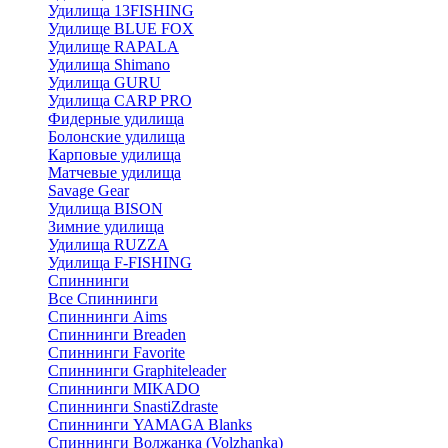
Удилища 13FISHING
Удилище BLUE FOX
Удилище RAPALA
Удилища Shimano
Удилища GURU
Удилища CARP PRO
Фидерные удилища
Болонские удилища
Карповые удилища
Матчевые удилища
Savage Gear
Удилища BISON
Зимние удилища
Удилища RUZZA
Удилища F-FISHING
Спиннинги
Все Спиннинги
Спиннинги Aims
Спиннинги Breaden
Спиннинги Favorite
Спиннинги Graphiteleader
Спиннинги MIKADO
Спиннинги SnastiZdraste
Спиннинги YAMAGA Blanks
Спиннинги Волжанка (Volzhanka)