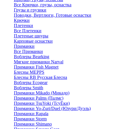
Все Крючки, грузы, оснастка
Грузы и грузики
Поводки, Вертлюги, Готовые оснастки
Крючки
Плетенки
Все Плетенки
Плетеные шнуры
Карповые оснастки
Приманки
Все Приманки
Воблеры Bearking
Мягкие приманки Narval
Приманки Fish Magnet
Блесны MEPPS
Блесны RB Русская Блесна
Воблеры Ecogear
Воблеры Smith
Приманки Mikado (Микадо)
Приманки Palms (Палмс)
Приманки TsuYoki (ТсуЁки)
Приманки Yo-Zuri/Duel (Юзури/Дуэль)
Приманки Rapala
Приманки Storm
Приманки Shimano