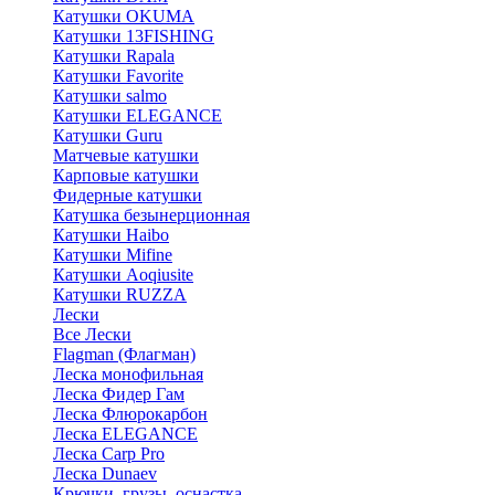
Катушки OKUMA
Катушки 13FISHING
Катушки Rapala
Катушки Favorite
Катушки salmo
Катушки ELEGANCE
Катушки Guru
Матчевые катушки
Карповые катушки
Фидерные катушки
Катушка безынерционная
Катушки Haibo
Катушки Mifine
Катушки Aoqiusite
Катушки RUZZA
Лески
Все Лески
Flagman (Флагман)
Леска монофильная
Леска Фидер Гам
Леска Флюрокарбон
Леска ELEGANCE
Леска Carp Pro
Леска Dunaev
Крючки, грузы, оснастка