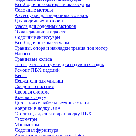
Все Лодочные моторы и аксессуары
Лодочные моторы
Аксессуары для лодочных моторов
Для лодочных моторов
Масла для лодочных моторов
Охлаждающие жидкости
Лодочные аксессуары
Все Лодочные аксессуары
Транцы, опора и накладки транца под мотор
Насосы
Транцевые колёса
Тенты, чехлы и сумки для надувных лодок
Ремонт ПВХ изделий
Вёсла
Держатели для удилищ
Средства спасения
Якорная система
Кресла в лодку
Дно в лодку пайолы реечные слани
Коврики в лодку ЭВА
Столики, сиденья и др. в лодку ПВХ
Тахометры
Манометры
Лодочная фурнитура
Запчасти для лодок и каяков Intex