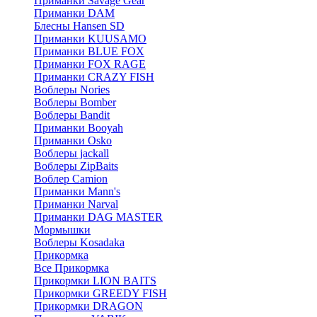
Приманки Savage Gear
Приманки DAM
Блесны Hansen SD
Приманки KUUSAMO
Приманки BLUE FOX
Приманки FOX RAGE
Приманки CRAZY FISH
Воблеры Nories
Воблеры Bomber
Воблеры Bandit
Приманки Booyah
Приманки Osko
Воблеры jackall
Воблеры ZipBaits
Воблер Camion
Приманки Mann's
Приманки Narval
Приманки DAG MASTER
Мормышки
Воблеры Kosadaka
Прикормка
Все Прикормка
Прикормки LION BAITS
Прикормки GREEDY FISH
Прикормки DRAGON