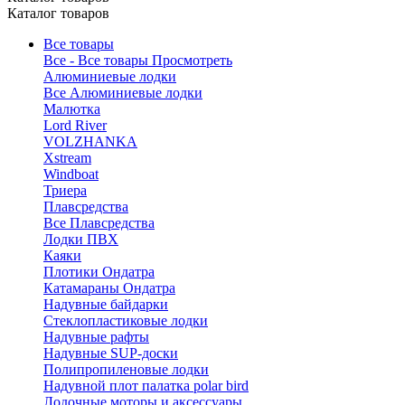
Каталог товаров
Все товары
Все - Все товары
Просмотреть
Алюминиевые лодки
Все Алюминиевые лодки
Малютка
Lord River
VOLZHANKA
Xstream
Windboat
Триера
Плавсредства
Все Плавсредства
Лодки ПВХ
Каяки
Плотики Ондатра
Катамараны Ондатра
Надувные байдарки
Стеклопластиковые лодки
Надувные рафты
Надувные SUP-доски
Полипропиленовые лодки
Надувной плот палатка polar bird
Лодочные моторы и аксессуары