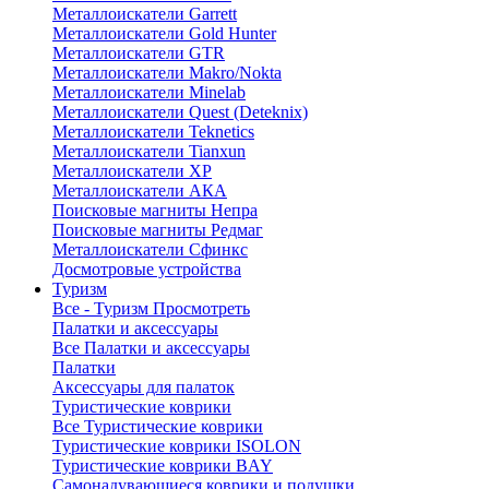
Металлоискатели Garrett
Металлоискатели Gold Hunter
Металлоискатели GTR
Металлоискатели Makro/Nokta
Металлоискатели Minelab
Металлоискатели Quest (Deteknix)
Металлоискатели Teknetics
Металлоискатели Tianxun
Металлоискатели XP
Металлоискатели АКА
Поисковые магниты Непра
Поисковые магниты Редмаг
Металлоискатели Сфинкс
Досмотровые устройства
Туризм
Все - Туризм
Просмотреть
Палатки и аксессуары
Все Палатки и аксессуары
Палатки
Аксессуары для палаток
Туристические коврики
Все Туристические коврики
Туристические коврики ISOLON
Туристические коврики BAY
Самонадувающиеся коврики и подушки