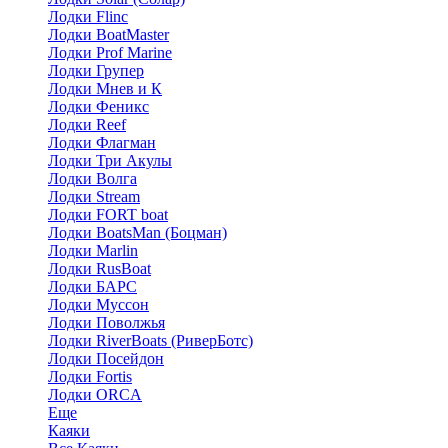
Лодки Flinc
Лодки BoatMaster
Лодки Prof Marine
Лодки Групер
Лодки Мнев и К
Лодки Феникс
Лодки Reef
Лодки Флагман
Лодки Три Акулы
Лодки Волга
Лодки Stream
Лодки FORT boat
Лодки BoatsMan (Боцман)
Лодки Marlin
Лодки RusBoat
Лодки БАРС
Лодки Муссон
Лодки Поволжья
Лодки RiverBoats (РиверБотс)
Лодки Посейдон
Лодки Fortis
Лодки ORCA
Еще
Каяки