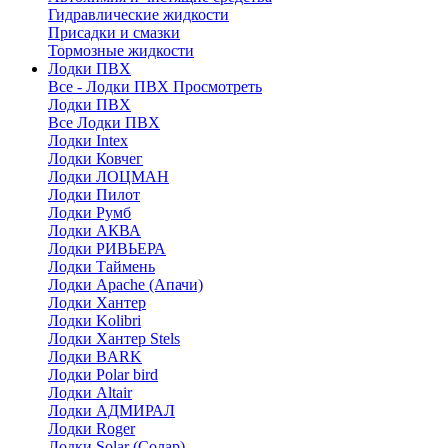
Гидравлические жидкости
Присадки и смазки
Тормозные жидкости
Лодки ПВХ
Все - Лодки ПВХ
Просмотреть
Лодки ПВХ
Все Лодки ПВХ
Лодки Intex
Лодки Ковчег
Лодки ЛОЦМАН
Лодки Пилот
Лодки Румб
Лодки АКВА
Лодки РИВЬЕРА
Лодки Таймень
Лодки Apache (Апачи)
Лодки Хантер
Лодки Kolibri
Лодки Хантер Stels
Лодки BARK
Лодки Polar bird
Лодки Altair
Лодки АДМИРАЛ
Лодки Roger
Лодки Solar (Солар)