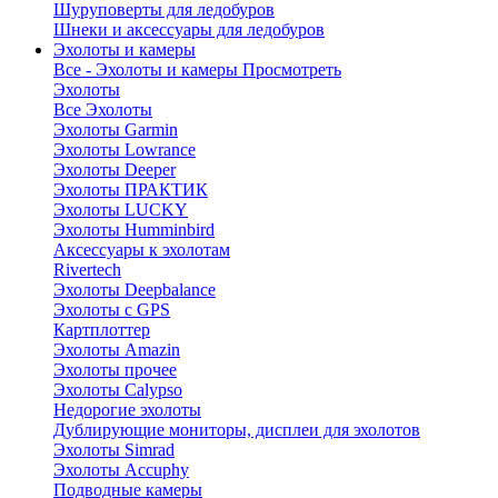
Шуруповерты для ледобуров
Шнеки и аксессуары для ледобуров
Эхолоты и камеры
Все - Эхолоты и камеры
Просмотреть
Эхолоты
Все Эхолоты
Эхолоты Garmin
Эхолоты Lowrance
Эхолоты Deeper
Эхолоты ПРАКТИК
Эхолоты LUCKY
Эхолоты Humminbird
Аксессуары к эхолотам
Rivertech
Эхолоты Deepbalance
Эхолоты с GPS
Картплоттер
Эхолоты Amazin
Эхолоты прочее
Эхолоты Calypso
Недорогие эхолоты
Дублирующие мониторы, дисплеи для эхолотов
Эхолоты Simrad
Эхолоты Accuphy
Подводные камеры