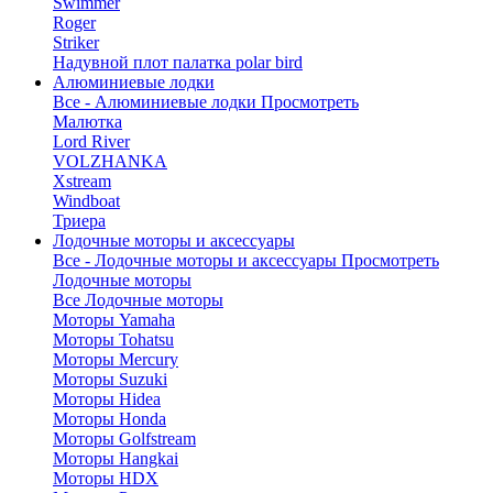
Swimmer
Roger
Striker
Надувной плот палатка polar bird
Алюминиевые лодки
Все - Алюминиевые лодки
Просмотреть
Малютка
Lord River
VOLZHANKA
Xstream
Windboat
Триера
Лодочные моторы и аксессуары
Все - Лодочные моторы и аксессуары
Просмотреть
Лодочные моторы
Все Лодочные моторы
Моторы Yamaha
Моторы Tohatsu
Моторы Mercury
Моторы Suzuki
Моторы Hidea
Моторы Honda
Моторы Golfstream
Моторы Hangkai
Моторы HDX