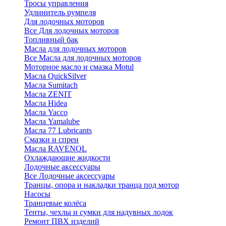
Тросы управления
Удлинитель румпеля
Для лодочных моторов
Все Для лодочных моторов
Топливный бак
Масла для лодочных моторов
Все Масла для лодочных моторов
Моторное масло и смазка Motul
Масла QuickSilver
Масла Sumitach
Масла ZENIT
Масла Hidea
Масла Yacco
Масла Yamalube
Масла 77 Lubricants
Смазки и спреи
Масла RAVENOL
Охлаждающие жидкости
Лодочные аксессуары
Все Лодочные аксессуары
Транцы, опора и накладки транца под мотор
Насосы
Транцевые колёса
Тенты, чехлы и сумки для надувных лодок
Ремонт ПВХ изделий