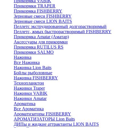
Прикормка VABIK
Прикормки TRAPER
Прикормка FISHBERRY
Зерновые смеси FISHBERRY
Зерновые смеси LION BAITS
Пеллетс экструдированный долгорастворимый
Пеллетс, жмых быстрорастворимый FISHBERRY
Прикормка Amatar (Аматар)
Аксессуары для прикормки
Прикормка RUTILUS RS
Прикормки SALMO
Наживка
Все Наживка
Наживка Lion Baits
Бойлы рыболовные
Наживка FISHBERRY
Технопланктон
Наживки Traper
Наживки VABIK
Наживки Amatar
Ароматика
Все Ароматика
Ароматизаторы FISHBERRY
АРОМАТИЗАТОРЫ Lion Baits
ДИПы и жидкие аттрактанты LION BAITS