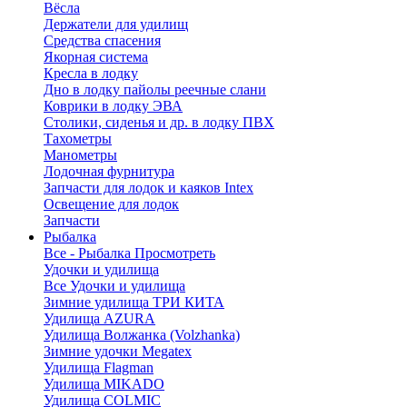
Вёсла
Держатели для удилищ
Средства спасения
Якорная система
Кресла в лодку
Дно в лодку пайолы реечные слани
Коврики в лодку ЭВА
Столики, сиденья и др. в лодку ПВХ
Тахометры
Манометры
Лодочная фурнитура
Запчасти для лодок и каяков Intex
Освещение для лодок
Запчасти
Рыбалка
Все - Рыбалка
Просмотреть
Удочки и удилища
Все Удочки и удилища
Зимние удилища ТРИ КИТА
Удилища AZURA
Удилища Волжанка (Volzhanka)
Зимние удочки Megatex
Удилища Flagman
Удилища MIKADO
Удилища COLMIC