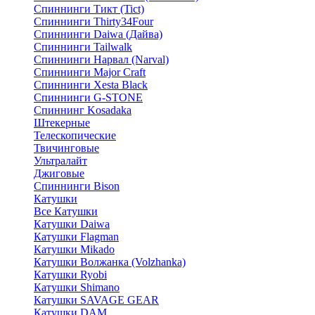
Спиннинги Тикт (Tict)
Спиннинги Thirty34Four
Спиннинги Daiwa (Дайва)
Спиннинги Tailwalk
Спиннинги Нарвал (Narval)
Спиннинги Major Craft
Спиннинги Xesta Black
Спиннинги G-STONE
Спиннинг Kosadaka
Штекерные
Телескопические
Твичинговые
Ультралайт
Джиговые
Спиннинги Bison
Катушки
Все Катушки
Катушки Daiwa
Катушки Flagman
Катушки Mikado
Катушки Волжанка (Volzhanka)
Катушки Ryobi
Катушки Shimano
Катушки SAVAGE GEAR
Катушки DAM