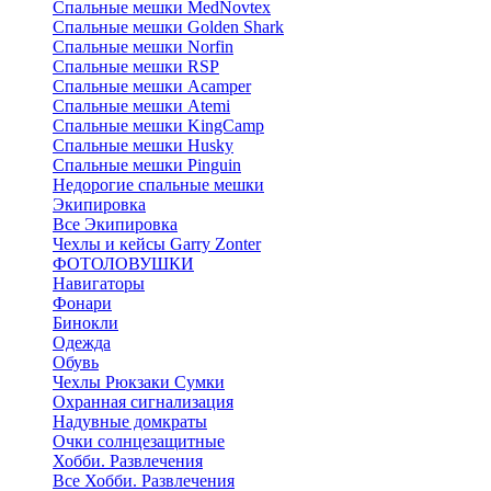
Cпальные мешки MedNovtex
Спальные мешки Golden Shark
Спальные мешки Norfin
Спальные мешки RSP
Спальные мешки Acamper
Спальные мешки Atemi
Спальные мешки KingCamp
Спальные мешки Husky
Спальные мешки Pinguin
Недорогие спальные мешки
Экипировка
Все Экипировка
Чехлы и кейсы Garry Zonter
ФОТОЛОВУШКИ
Навигаторы
Фонари
Бинокли
Одежда
Обувь
Чехлы Рюкзаки Сумки
Охранная сигнализация
Надувные домкраты
Очки солнцезащитные
Хобби. Развлечения
Все Хобби. Развлечения