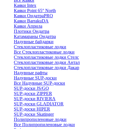
Все Каяки
Каяки Intex
Каяки Point 65° North
Каяки ОндатраPRO
Каяки BarrakuDA
Каяки Априла
Плотики Ондатра
Катамараны Ондатра
Надувные байдарки
Стеклопластиковые лодки
Все Стеклопластиковые лодки
Стеклопластиковые лодки Стелс
Стеклопластиковые лодки Антал
Стеклопластиковые лодки Дакар
Надувные рафты
Надувные SUP-доски
Все Надувные SUP-доски
SUP-доски JS/GQ
SUP-доски ZIPPER
SUP-доски RIVIERA
SUP-доски GLADIATOR
SUP-доски HIPER
SUP-доски Skatinger
Полипропиленовые лодки
Все Полипропиленовые лодки