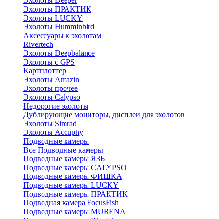
Эхолоты Deeper
Эхолоты ПРАКТИК
Эхолоты LUCKY
Эхолоты Humminbird
Аксессуары к эхолотам
Rivertech
Эхолоты Deepbalance
Эхолоты с GPS
Картплоттер
Эхолоты Amazin
Эхолоты прочее
Эхолоты Calypso
Недорогие эхолоты
Дублирующие мониторы, дисплеи для эхолотов
Эхолоты Simrad
Эхолоты Accuphy
Подводные камеры
Все Подводные камеры
Подводные камеры ЯЗЬ
Подводные камеры CALYPSO
Подводные камеры ФИШКА
Подводные камеры LUCKY
Подводные камеры ПРАКТИК
Подводная камера FocusFish
Подводные камеры MURENA