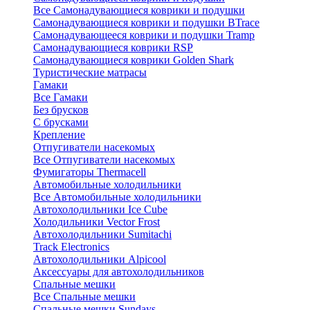
Все Самонадувающиеся коврики и подушки
Самонадувающиеся коврики и подушки BTrace
Самонадувающееся коврики и подушки Tramp
Самонадувающиеся коврики RSP
Самонадувающиеся коврики Golden Shark
Туристические матрасы
Гамаки
Все Гамаки
Без брусков
С брусками
Крепление
Отпугиватели насекомых
Все Отпугиватели насекомых
Фумигаторы Thermacell
Автомобильные холодильники
Все Автомобильные холодильники
Автохолодильники Ice Cube
Холодильники Vector Frost
Автохолодильники Sumitachi
Track Electronics
Автохолодильники Alpicool
Аксессуары для автохолодильников
Спальные мешки
Все Спальные мешки
Спальные мешки Sundays