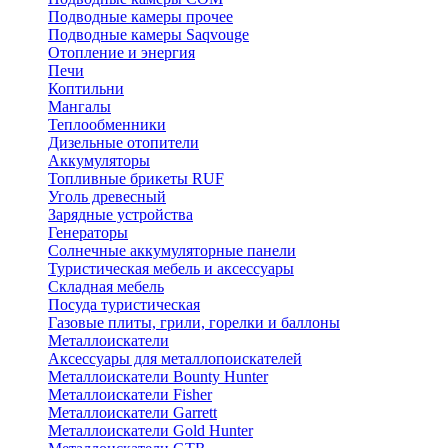
Подводные камеры прочее
Подводные камеры Saqvouge
Отопление и энергия
Печи
Коптильни
Мангалы
Теплообменники
Дизельные отопители
Аккумуляторы
Топливные брикеты RUF
Уголь древесный
Зарядные устройства
Генераторы
Солнечные аккумуляторные панели
Туристическая мебель и аксессуары
Складная мебель
Посуда туристическая
Газовые плиты, грили, горелки и баллоны
Металлоискатели
Аксессуары для металлопоискателей
Металлоискатели Bounty Hunter
Металлоискатели Fisher
Металлоискатели Garrett
Металлоискатели Gold Hunter