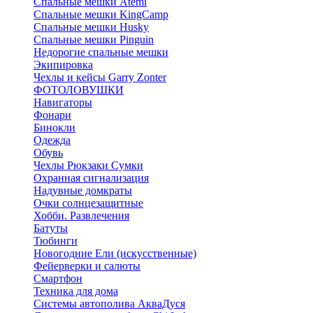
Спальные мешки Atemi
Спальные мешки KingCamp
Спальные мешки Husky
Спальные мешки Pinguin
Недорогие спальные мешки
Экипировка
Чехлы и кейсы Garry Zonter
ФОТОЛОВУШКИ
Навигаторы
Фонари
Бинокли
Одежда
Обувь
Чехлы Рюкзаки Сумки
Охранная сигнализация
Надувные домкраты
Очки солнцезащитные
Хобби. Развлечения
Батуты
Тюбинги
Новогодние Ели (искусственные)
Фейерверки и салюты
Смартфон
Техника для дома
Системы автополива АкваДуся