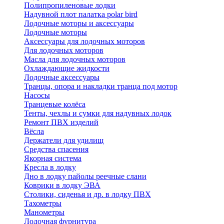
Полипропиленовые лодки
Надувной плот палатка polar bird
Лодочные моторы и аксессуары
Лодочные моторы
Аксессуары для лодочных моторов
Для лодочных моторов
Масла для лодочных моторов
Охлаждающие жидкости
Лодочные аксессуары
Транцы, опора и накладки транца под мотор
Насосы
Транцевые колёса
Тенты, чехлы и сумки для надувных лодок
Ремонт ПВХ изделий
Вёсла
Держатели для удилищ
Средства спасения
Якорная система
Кресла в лодку
Дно в лодку пайолы реечные слани
Коврики в лодку ЭВА
Столики, сиденья и др. в лодку ПВХ
Тахометры
Манометры
Лодочная фурнитура