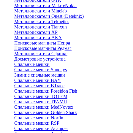
Металлоискатели GTR
Металлоискатели Makro/Nokta
Металлоискатели Minelab
Металлоискатели Quest (Deteknix)
Металлоискатели Teknetics
Металлоискатели Tianxun
Металлоискатели XP
Металлоискатели АКА
Поисковые магниты Непра
Поисковые магниты Редмаг
Металлоискатели Сфинкс
Досмотровые устройства
Спальные мешки
Спальные мешки Sundays
Зимние спальные мешки
Спальные мешки BAY
Спальные мешки BTrace
Спальные мешки Poseidon Fish
Спальные мешки ТОТЕМ
Спальные мешки ТРАМП
Cпальные мешки MedNovtex
Спальные мешки Golden Shark
Спальные мешки Norfin
Спальные мешки RSP
Спальные мешки Acamper