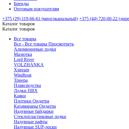
Бренды
Оптовым покупателям
+375 (29) 119-66-61 (многоканальный)
+375 (44) 720-00-22 (дир
Каталог товаров
Каталог товаров
Все товары
Все - Все товары
Просмотреть
Алюминиевые лодки
Малютка
Lord River
VOLZHANKA
Xstream
Windboat
Триера
Плавсредства
Лодки ПВХ
Каяки
Плотики Ондатра
Катамараны Ондатра
Надувные байдарки
Стеклопластиковые лодки
Надувные рафты
Надувные SUP-доски