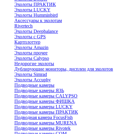
Эхолоты ПРАКТИК
Эхолоты LUCKY
Эхолоты Humminbird
Аксессуары к эхолотам
Rivertech
Эхолоты Deepbalance
Эхолоты с GPS
Картплоттер
Эхолоты Amazin
Эхолоты прочее
Эхолоты Calypso
Недорогие эхолоты
Дублирующие мониторы, дисплеи для эхолотов
Эхолоты Simrad
Эхолоты Accuphy
Подводные камеры
Подводные камеры ЯЗЬ
Подводные камеры CALYPSO
Подводные камеры ФИШКА
Подводные камеры LUCKY
Подводные камеры ПРАКТИК
Подводная камера FocusFish
Подводные камеры MURENA
Подводные камеры Rivotek
Подводные камеры СОМ