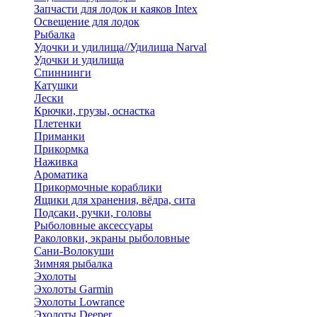
Запчасти для лодок и каяков Intex
Освещение для лодок
Рыбалка
Удочки и удилища//Удилища Narval
Удочки и удилища
Спиннинги
Катушки
Лески
Крючки, грузы, оснастка
Плетенки
Приманки
Прикормка
Наживка
Ароматика
Прикормочные кораблики
Ящики для хранения, вёдра, сита
Подсаки, ручки, головы
Рыболовные аксессуары
Раколовки, экраны рыболовные
Сани-Волокуши
Зимняя рыбалка
Эхолоты
Эхолоты Garmin
Эхолоты Lowrance
Эхолоты Deeper