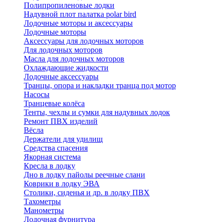
Полипропиленовые лодки
Надувной плот палатка polar bird
Лодочные моторы и аксессуары
Лодочные моторы
Аксессуары для лодочных моторов
Для лодочных моторов
Масла для лодочных моторов
Охлаждающие жидкости
Лодочные аксессуары
Транцы, опора и накладки транца под мотор
Насосы
Транцевые колёса
Тенты, чехлы и сумки для надувных лодок
Ремонт ПВХ изделий
Вёсла
Держатели для удилищ
Средства спасения
Якорная система
Кресла в лодку
Дно в лодку пайолы реечные слани
Коврики в лодку ЭВА
Столики, сиденья и др. в лодку ПВХ
Тахометры
Манометры
Лодочная фурнитура