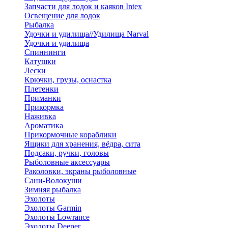
Запчасти для лодок и каяков Intex
Освещение для лодок
Рыбалка
Удочки и удилища//Удилища Narval
Удочки и удилища
Спиннинги
Катушки
Лески
Крючки, грузы, оснастка
Плетенки
Приманки
Прикормка
Наживка
Ароматика
Прикормочные кораблики
Ящики для хранения, вёдра, сита
Подсаки, ручки, головы
Рыболовные аксессуары
Раколовки, экраны рыболовные
Сани-Волокуши
Зимняя рыбалка
Эхолоты
Эхолоты Garmin
Эхолоты Lowrance
Эхолоты Deeper