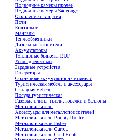
Подводные камеры прочее
Подводные камеры Saqvouge
Отопление и энергия
Печи
Коптильни
Мангалы
Теплообменники
Дизельные отопители
Аккумуляторы
Топливные брикеты RUF
Уголь древесный
Зарядные устройства
Генераторы
Солнечные аккумуляторные панели
Туристическая мебель и аксессуары
Складная мебель
Посуда туристическая
Газовые плиты, грили, горелки и баллоны
Металлоискатели
Аксессуары для металлопоискателей
Металлоискатели Bounty Hunter
Металлоискатели Fisher
Металлоискатели Garrett
Металлоискатели Gold Hunter