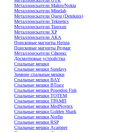
Металлоискатели GTR
Металлоискатели Makro/Nokta
Металлоискатели Minelab
Металлоискатели Quest (Deteknix)
Металлоискатели Teknetics
Металлоискатели Tianxun
Металлоискатели XP
Металлоискатели АКА
Поисковые магниты Непра
Поисковые магниты Редмаг
Металлоискатели Сфинкс
Досмотровые устройства
Спальные мешки
Спальные мешки Sundays
Зимние спальные мешки
Спальные мешки BAY
Спальные мешки BTrace
Спальные мешки Poseidon Fish
Спальные мешки ТОТЕМ
Спальные мешки ТРАМП
Cпальные мешки MedNovtex
Спальные мешки Golden Shark
Спальные мешки Norfin
Спальные мешки RSP
Спальные мешки Acamper