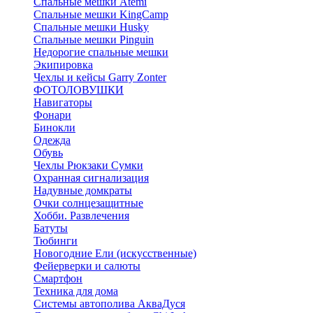
Спальные мешки Atemi
Спальные мешки KingCamp
Спальные мешки Husky
Спальные мешки Pinguin
Недорогие спальные мешки
Экипировка
Чехлы и кейсы Garry Zonter
ФОТОЛОВУШКИ
Навигаторы
Фонари
Бинокли
Одежда
Обувь
Чехлы Рюкзаки Сумки
Охранная сигнализация
Надувные домкраты
Очки солнцезащитные
Хобби. Развлечения
Батуты
Тюбинги
Новогодние Ели (искусственные)
Фейерверки и салюты
Смартфон
Техника для дома
Системы автополива АкваДуся