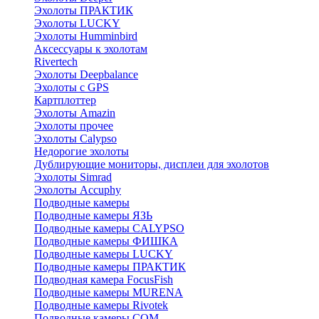
Эхолоты ПРАКТИК
Эхолоты LUCKY
Эхолоты Humminbird
Аксессуары к эхолотам
Rivertech
Эхолоты Deepbalance
Эхолоты с GPS
Картплоттер
Эхолоты Amazin
Эхолоты прочее
Эхолоты Calypso
Недорогие эхолоты
Дублирующие мониторы, дисплеи для эхолотов
Эхолоты Simrad
Эхолоты Accuphy
Подводные камеры
Подводные камеры ЯЗЬ
Подводные камеры CALYPSO
Подводные камеры ФИШКА
Подводные камеры LUCKY
Подводные камеры ПРАКТИК
Подводная камера FocusFish
Подводные камеры MURENA
Подводные камеры Rivotek
Подводные камеры СОМ