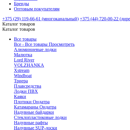
Бренды
Оптовым покупателям
+375 (29) 119-66-61 (многоканальный)
+375 (44) 720-00-22 (дир
Каталог товаров
Каталог товаров
Все товары
Все - Все товары
Просмотреть
Алюминиевые лодки
Малютка
Lord River
VOLZHANKA
Xstream
Windboat
Триера
Плавсредства
Лодки ПВХ
Каяки
Плотики Ондатра
Катамараны Ондатра
Надувные байдарки
Стеклопластиковые лодки
Надувные рафты
Надувные SUP-доски