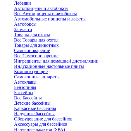
Лебедки
Автоприцепы и автобоксы
Все Автоприцепы и автобоксы
Автомобильные прицепы и лафеты
Автобоксы
Запчасти
Товары для охоты
Все Товары для охоты
Товары для животных
Самогоноварение
Все Самогоноварение
Ингредиенты для домашней дистилляции
Индукционные настольные плиты
Комплектующие
Самогонные аппараты
Автоклавы
Бензопилы
Бассейны
Все Бассейны
Детские бассейны
Каркасные бассейны
Надувные бассейны
Оборудование для бассейнов
Аксессуары для бассейнов
Надувные джакузи (SPA)