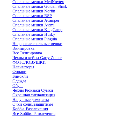
Cпальные мешки MedNovtex
Спальные мешки Golden Shark
Спальные мешки Norfin
Спальные мешки RSP
Спальные мешки Acamper
Спальные мешки Atemi
Спальные мешки KingCamp
Спальные мешки Husky
Спальные мешки Pinguin
Недорогие спальные мешки
Экипировка
Все Экипировка
Чехлы и кейсы Garry Zonter
ФОТОЛОВУШКИ
Навигаторы
Фонари
Бинокли
Одежда
Обувь
Чехлы Рюкзаки Сумки
Охранная сигнализация
Надувные домкраты
Очки солнцезащитные
Хобби. Развлечения
Все Хобби. Развлечения