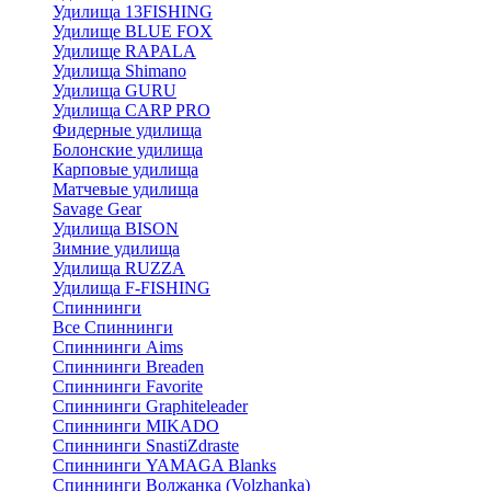
Удилища 13FISHING
Удилище BLUE FOX
Удилище RAPALA
Удилища Shimano
Удилища GURU
Удилища CARP PRO
Фидерные удилища
Болонские удилища
Карповые удилища
Матчевые удилища
Savage Gear
Удилища BISON
Зимние удилища
Удилища RUZZA
Удилища F-FISHING
Спиннинги
Все Спиннинги
Спиннинги Aims
Спиннинги Breaden
Спиннинги Favorite
Спиннинги Graphiteleader
Спиннинги MIKADO
Спиннинги SnastiZdraste
Спиннинги YAMAGA Blanks
Спиннинги Волжанка (Volzhanka)