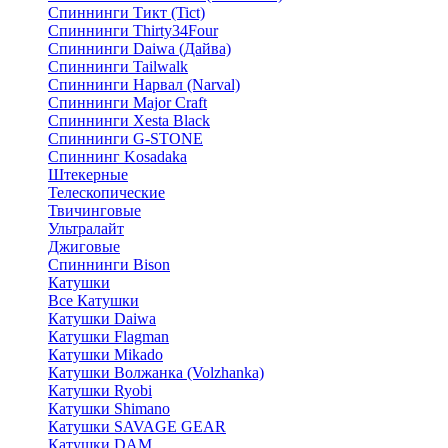
Спиннинги Тикт (Tict)
Спиннинги Thirty34Four
Спиннинги Daiwa (Дайва)
Спиннинги Tailwalk
Спиннинги Нарвал (Narval)
Спиннинги Major Craft
Спиннинги Xesta Black
Спиннинги G-STONE
Спиннинг Kosadaka
Штекерные
Телескопические
Твичинговые
Ультралайт
Джиговые
Спиннинги Bison
Катушки
Все Катушки
Катушки Daiwa
Катушки Flagman
Катушки Mikado
Катушки Волжанка (Volzhanka)
Катушки Ryobi
Катушки Shimano
Катушки SAVAGE GEAR
Катушки DAM