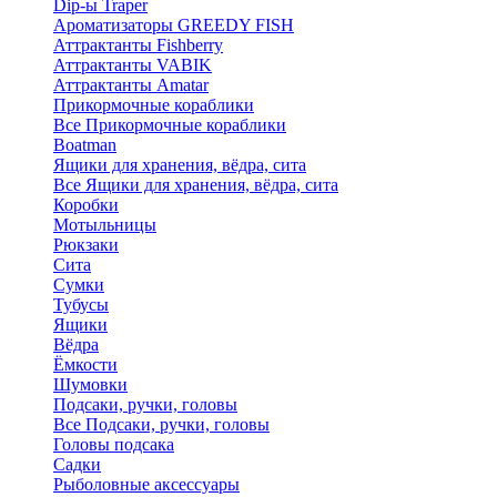
Dip-ы Traper
Ароматизаторы GREEDY FISH
Аттрактанты Fishberry
Аттрактанты VABIK
Аттрактанты Amatar
Прикормочные кораблики
Все Прикормочные кораблики
Boatman
Ящики для хранения, вёдра, сита
Все Ящики для хранения, вёдра, сита
Коробки
Мотыльницы
Рюкзаки
Сита
Сумки
Тубусы
Ящики
Вёдра
Ёмкости
Шумовки
Подсаки, ручки, головы
Все Подсаки, ручки, головы
Головы подсака
Садки
Рыболовные аксессуары