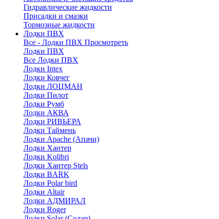
Гидравлические жидкости
Присадки и смазки
Тормозные жидкости
Лодки ПВХ
Все - Лодки ПВХ
Просмотреть
Лодки ПВХ
Все Лодки ПВХ
Лодки Intex
Лодки Ковчег
Лодки ЛОЦМАН
Лодки Пилот
Лодки Румб
Лодки АКВА
Лодки РИВЬЕРА
Лодки Таймень
Лодки Apache (Апачи)
Лодки Хантер
Лодки Kolibri
Лодки Хантер Stels
Лодки BARK
Лодки Polar bird
Лодки Altair
Лодки АДМИРАЛ
Лодки Roger
Лодки Solar (Солар)