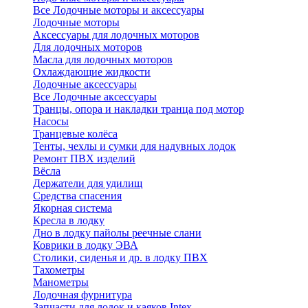
Все Лодочные моторы и аксессуары
Лодочные моторы
Аксессуары для лодочных моторов
Для лодочных моторов
Масла для лодочных моторов
Охлаждающие жидкости
Лодочные аксессуары
Все Лодочные аксессуары
Транцы, опора и накладки транца под мотор
Насосы
Транцевые колёса
Тенты, чехлы и сумки для надувных лодок
Ремонт ПВХ изделий
Вёсла
Держатели для удилищ
Средства спасения
Якорная система
Кресла в лодку
Дно в лодку пайолы реечные слани
Коврики в лодку ЭВА
Столики, сиденья и др. в лодку ПВХ
Тахометры
Манометры
Лодочная фурнитура
Запчасти для лодок и каяков Intex