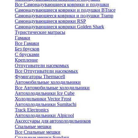
Все Самонадувающиеся коврики и подушки
Самонадувающиеся коврики и подушки BTrace
Самонадувающееся коврики и подушки Tramp
Самонадувающиеся коврики RSP
Самонадувающиеся коврики Golden Shark
Туристические матрасы
Гамаки
Все Гамаки
Без брусков
С брусками
Крепление
Отпугиватели насекомых
Все Отпугиватели насекомых
Фумигаторы Thermacell
Автомобильные холодильники
Все Автомобильные холодильники
Автохолодильники Ice Cube
Холодильники Vector Frost
Автохолодильники Sumitachi
Track Electronics
Автохолодильники Alpicool
Аксессуары для автохолодильников
Спальные мешки
Все Спальные мешки
Спальные мешки Sundays