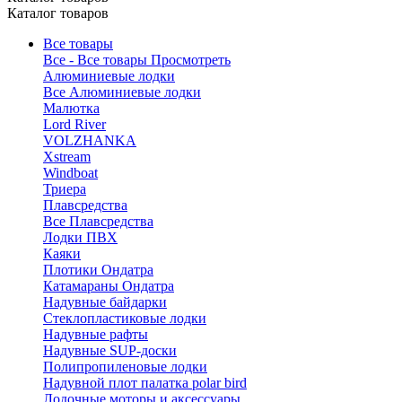
Каталог товаров
Все товары
Все - Все товары
Просмотреть
Алюминиевые лодки
Все Алюминиевые лодки
Малютка
Lord River
VOLZHANKA
Xstream
Windboat
Триера
Плавсредства
Все Плавсредства
Лодки ПВХ
Каяки
Плотики Ондатра
Катамараны Ондатра
Надувные байдарки
Стеклопластиковые лодки
Надувные рафты
Надувные SUP-доски
Полипропиленовые лодки
Надувной плот палатка polar bird
Лодочные моторы и аксессуары