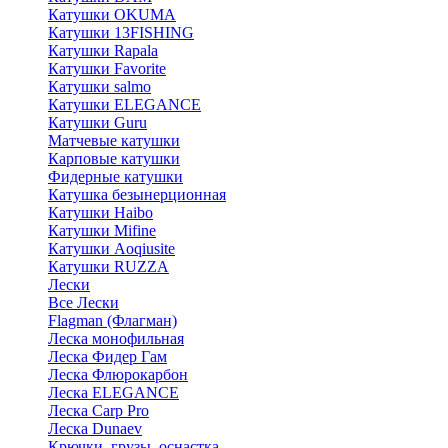
Катушки OKUMA
Катушки 13FISHING
Катушки Rapala
Катушки Favorite
Катушки salmo
Катушки ELEGANCE
Катушки Guru
Матчевые катушки
Карповые катушки
Фидерные катушки
Катушка безынерционная
Катушки Haibo
Катушки Mifine
Катушки Aoqiusite
Катушки RUZZA
Лески
Все Лески
Flagman (Флагман)
Леска монофильная
Леска Фидер Гам
Леска Флюрокарбон
Леска ELEGANCE
Леска Carp Pro
Леска Dunaev
Крючки, грузы, оснастка