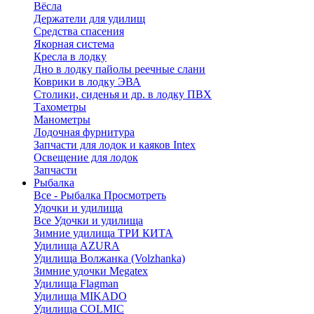
Вёсла
Держатели для удилищ
Средства спасения
Якорная система
Кресла в лодку
Дно в лодку пайолы реечные слани
Коврики в лодку ЭВА
Столики, сиденья и др. в лодку ПВХ
Тахометры
Манометры
Лодочная фурнитура
Запчасти для лодок и каяков Intex
Освещение для лодок
Запчасти
Рыбалка
Все - Рыбалка
Просмотреть
Удочки и удилища
Все Удочки и удилища
Зимние удилища ТРИ КИТА
Удилища AZURA
Удилища Волжанка (Volzhanka)
Зимние удочки Megatex
Удилища Flagman
Удилища MIKADO
Удилища COLMIC