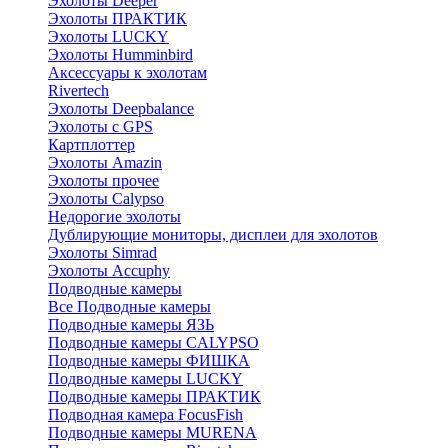
Эхолоты Deeper
Эхолоты ПРАКТИК
Эхолоты LUCKY
Эхолоты Humminbird
Аксессуары к эхолотам
Rivertech
Эхолоты Deepbalance
Эхолоты с GPS
Картплоттер
Эхолоты Amazin
Эхолоты прочее
Эхолоты Calypso
Недорогие эхолоты
Дублирующие мониторы, дисплеи для эхолотов
Эхолоты Simrad
Эхолоты Accuphy
Подводные камеры
Все Подводные камеры
Подводные камеры ЯЗЬ
Подводные камеры CALYPSO
Подводные камеры ФИШКА
Подводные камеры LUCKY
Подводные камеры ПРАКТИК
Подводная камера FocusFish
Подводные камеры MURENA