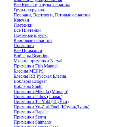
Все Крючки, грузы, оснастка
Грузы и грузики
Поводки, Вертлюги, Готовые оснастки
Крючки
Плетенки
Все Плетенки
Плетеные шнуры
Карповые оснастки
Приманки
Все Приманки
Воблеры Bearking
Мягкие приманки Narval
Приманки Fish Magnet
Блесны MEPPS
Блесны RB Русская Блесна
Воблеры Ecogear
Воблеры Smith
Приманки Mikado (Микадо)
Приманки Palms (Палмс)
Приманки TsuYoki (ТсуЁки)
Приманки Yo-Zuri/Duel (Юзури/Дуэль)
Приманки Rapala
Приманки Storm
Приманки Shimano