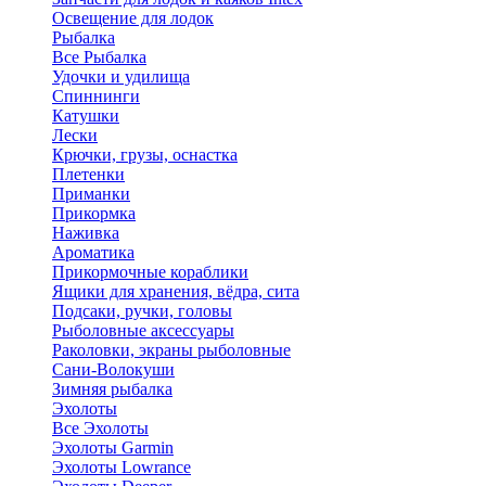
Освещение для лодок
Рыбалка
Все Рыбалка
Удочки и удилища
Спиннинги
Катушки
Лески
Крючки, грузы, оснастка
Плетенки
Приманки
Прикормка
Наживка
Ароматика
Прикормочные кораблики
Ящики для хранения, вёдра, сита
Подсаки, ручки, головы
Рыболовные аксессуары
Раколовки, экраны рыболовные
Сани-Волокуши
Зимняя рыбалка
Эхолоты
Все Эхолоты
Эхолоты Garmin
Эхолоты Lowrance