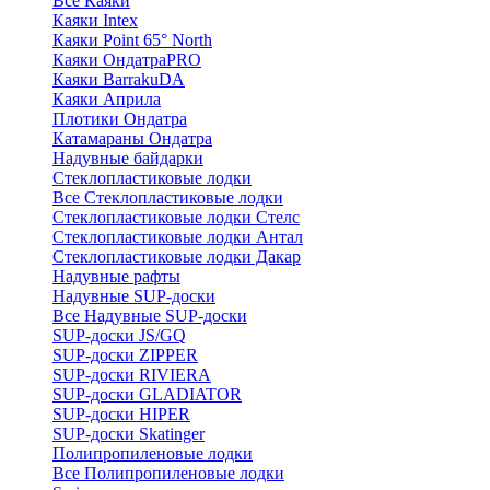
Все Каяки
Каяки Intex
Каяки Point 65° North
Каяки ОндатраPRO
Каяки BarrakuDA
Каяки Априла
Плотики Ондатра
Катамараны Ондатра
Надувные байдарки
Стеклопластиковые лодки
Все Стеклопластиковые лодки
Стеклопластиковые лодки Стелс
Стеклопластиковые лодки Антал
Стеклопластиковые лодки Дакар
Надувные рафты
Надувные SUP-доски
Все Надувные SUP-доски
SUP-доски JS/GQ
SUP-доски ZIPPER
SUP-доски RIVIERA
SUP-доски GLADIATOR
SUP-доски HIPER
SUP-доски Skatinger
Полипропиленовые лодки
Все Полипропиленовые лодки