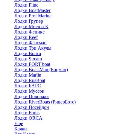
Лодки Flinc
Лодки BoatMaster
Лодки Prof Marine
Лодки Групер
Лодки Мнев и К
Лодки Феникс
Лодки Reef
Лодки Флагман
Лодки Три Акулы
Лодки Волга
Лодки Stream
Лодки FORT boat
Лодки BoatsMan (Боцман)
Лодки Marlin
Лодки RusBoat
Лодки БАРС
Лодки Муссон
Лодки Поволжья
Лодки RiverBoats (РиверБотс)
Лодки Посейдон
Лодки Fortis
Лодки ORCA
Еще
Каяки