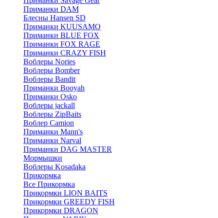
Приманки Savage Gear
Приманки DAM
Блесны Hansen SD
Приманки KUUSAMO
Приманки BLUE FOX
Приманки FOX RAGE
Приманки CRAZY FISH
Воблеры Nories
Воблеры Bomber
Воблеры Bandit
Приманки Booyah
Приманки Osko
Воблеры jackall
Воблеры ZipBaits
Воблер Camion
Приманки Mann's
Приманки Narval
Приманки DAG MASTER
Мормышки
Воблеры Kosadaka
Прикормка
Все Прикормка
Прикормки LION BAITS
Прикормки GREEDY FISH
Прикормки DRAGON