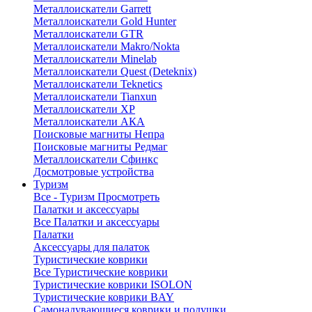
Металлоискатели Garrett
Металлоискатели Gold Hunter
Металлоискатели GTR
Металлоискатели Makro/Nokta
Металлоискатели Minelab
Металлоискатели Quest (Deteknix)
Металлоискатели Teknetics
Металлоискатели Tianxun
Металлоискатели XP
Металлоискатели АКА
Поисковые магниты Непра
Поисковые магниты Редмаг
Металлоискатели Сфинкс
Досмотровые устройства
Туризм
Все - Туризм
Просмотреть
Палатки и аксессуары
Все Палатки и аксессуары
Палатки
Аксессуары для палаток
Туристические коврики
Все Туристические коврики
Туристические коврики ISOLON
Туристические коврики BAY
Самонадувающиеся коврики и подушки