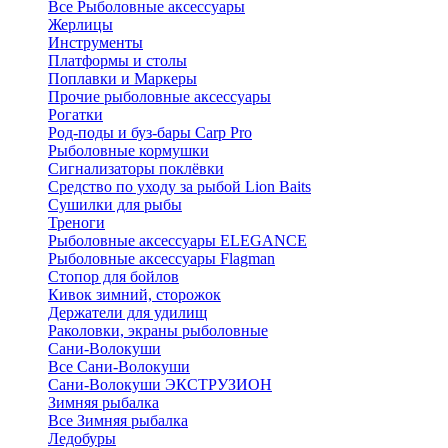
Все Рыболовные аксессуары
Жерлицы
Инструменты
Платформы и столы
Поплавки и Маркеры
Прочие рыболовные аксессуары
Рогатки
Род-поды и буз-бары Carp Pro
Рыболовные кормушки
Сигнализаторы поклёвки
Средство по уходу за рыбой Lion Baits
Сушилки для рыбы
Треноги
Рыболовные аксессуары ELEGANCE
Рыболовные аксессуары Flagman
Стопор для бойлов
Кивок зимний, сторожок
Держатели для удилищ
Раколовки, экраны рыболовные
Сани-Волокуши
Все Сани-Волокуши
Сани-Волокуши ЭКСТРУЗИОН
Зимняя рыбалка
Все Зимняя рыбалка
Ледобуры