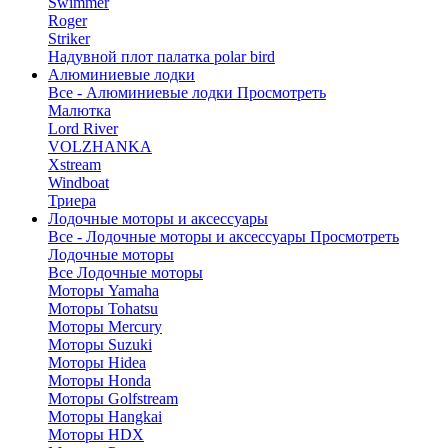
Swimmer
Roger
Striker
Надувной плот палатка polar bird
Алюминиевые лодки
Все - Алюминиевые лодки
Просмотреть
Малютка
Lord River
VOLZHANKA
Xstream
Windboat
Триера
Лодочные моторы и аксессуары
Все - Лодочные моторы и аксессуары
Просмотреть
Лодочные моторы
Все Лодочные моторы
Моторы Yamaha
Моторы Tohatsu
Моторы Mercury
Моторы Suzuki
Моторы Hidea
Моторы Honda
Моторы Golfstream
Моторы Hangkai
Моторы HDX