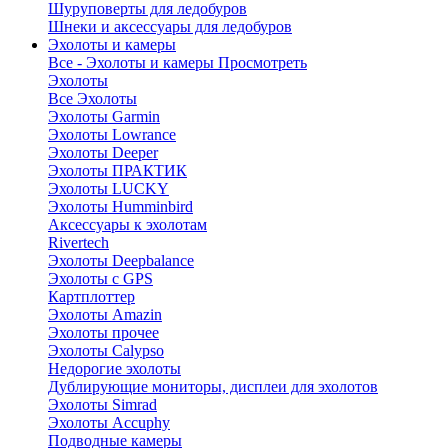
Шуруповерты для ледобуров
Шнеки и аксессуары для ледобуров
Эхолоты и камеры
Все - Эхолоты и камеры
Просмотреть
Эхолоты
Все Эхолоты
Эхолоты Garmin
Эхолоты Lowrance
Эхолоты Deeper
Эхолоты ПРАКТИК
Эхолоты LUCKY
Эхолоты Humminbird
Аксессуары к эхолотам
Rivertech
Эхолоты Deepbalance
Эхолоты с GPS
Картплоттер
Эхолоты Amazin
Эхолоты прочее
Эхолоты Calypso
Недорогие эхолоты
Дублирующие мониторы, дисплеи для эхолотов
Эхолоты Simrad
Эхолоты Accuphy
Подводные камеры