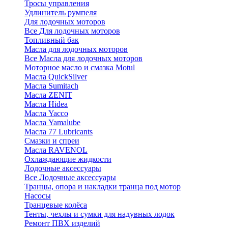
Тросы управления
Удлинитель румпеля
Для лодочных моторов
Все Для лодочных моторов
Топливный бак
Масла для лодочных моторов
Все Масла для лодочных моторов
Моторное масло и смазка Motul
Масла QuickSilver
Масла Sumitach
Масла ZENIT
Масла Hidea
Масла Yacco
Масла Yamalube
Масла 77 Lubricants
Смазки и спреи
Масла RAVENOL
Охлаждающие жидкости
Лодочные аксессуары
Все Лодочные аксессуары
Транцы, опора и накладки транца под мотор
Насосы
Транцевые колёса
Тенты, чехлы и сумки для надувных лодок
Ремонт ПВХ изделий