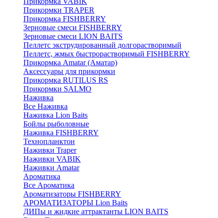
Прикормка VABIK
Прикормки TRAPER
Прикормка FISHBERRY
Зерновые смеси FISHBERRY
Зерновые смеси LION BAITS
Пеллетс экструдированный долгорастворимый
Пеллетс, жмых быстрорастворимый FISHBERRY
Прикормка Amatar (Аматар)
Аксессуары для прикормки
Прикормка RUTILUS RS
Прикормки SALMO
Наживка
Все Наживка
Наживка Lion Baits
Бойлы рыболовные
Наживка FISHBERRY
Технопланктон
Наживки Traper
Наживки VABIK
Наживки Amatar
Ароматика
Все Ароматика
Ароматизаторы FISHBERRY
АРОМАТИЗАТОРЫ Lion Baits
ДИПы и жидкие аттрактанты LION BAITS