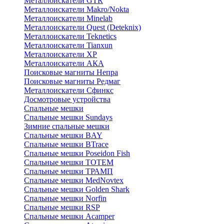
Металлоискатели GTR
Металлоискатели Makro/Nokta
Металлоискатели Minelab
Металлоискатели Quest (Deteknix)
Металлоискатели Teknetics
Металлоискатели Tianxun
Металлоискатели XP
Металлоискатели АКА
Поисковые магниты Непра
Поисковые магниты Редмаг
Металлоискатели Сфинкс
Досмотровые устройства
Спальные мешки
Спальные мешки Sundays
Зимние спальные мешки
Спальные мешки BAY
Спальные мешки BTrace
Спальные мешки Poseidon Fish
Спальные мешки ТОТЕМ
Спальные мешки ТРАМП
Cпальные мешки MedNovtex
Спальные мешки Golden Shark
Спальные мешки Norfin
Спальные мешки RSP
Спальные мешки Acamper