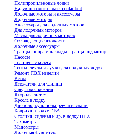
Полипропиленовые лодки
Надувной плот палатка polar bird
Лодочные моторы и аксессуары
Лодочные моторы
Аксессуары для лодочных моторов
Для лодочных моторов
Масла для лодочных моторов
Охлаждающие жидкости
Лодочные аксессуары
Транцы, опора и накладки транца под мотор
Насосы
Транцевые колёса
Тенты, чехлы и сумки для надувных лодок
Ремонт ПВХ изделий
Вёсла
Держатели для удилищ
Средства спасения
Якорная система
Кресла в лодку
Дно в лодку пайолы реечные слани
Коврики в лодку ЭВА
Столики, сиденья и др. в лодку ПВХ
Тахометры
Манометры
Лодочная фурнитура