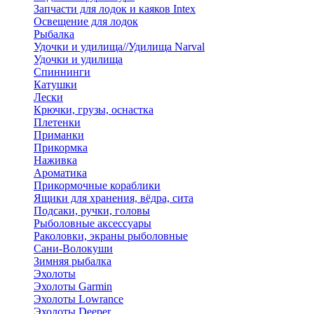
Запчасти для лодок и каяков Intex
Освещение для лодок
Рыбалка
Удочки и удилища//Удилища Narval
Удочки и удилища
Спиннинги
Катушки
Лески
Крючки, грузы, оснастка
Плетенки
Приманки
Прикормка
Наживка
Ароматика
Прикормочные кораблики
Ящики для хранения, вёдра, сита
Подсаки, ручки, головы
Рыболовные аксессуары
Раколовки, экраны рыболовные
Сани-Волокуши
Зимняя рыбалка
Эхолоты
Эхолоты Garmin
Эхолоты Lowrance
Эхолоты Deeper