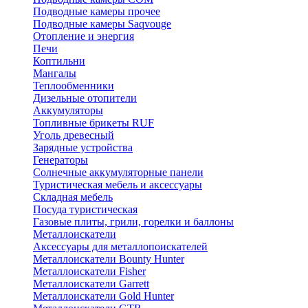
Подводные камеры прочее
Подводные камеры Saqvouge
Отопление и энергия
Печи
Коптильни
Мангалы
Теплообменники
Дизельные отопители
Аккумуляторы
Топливные брикеты RUF
Уголь древесный
Зарядные устройства
Генераторы
Солнечные аккумуляторные панели
Туристическая мебель и аксессуары
Складная мебель
Посуда туристическая
Газовые плиты, грили, горелки и баллоны
Металлоискатели
Аксессуары для металлопоискателей
Металлоискатели Bounty Hunter
Металлоискатели Fisher
Металлоискатели Garrett
Металлоискатели Gold Hunter