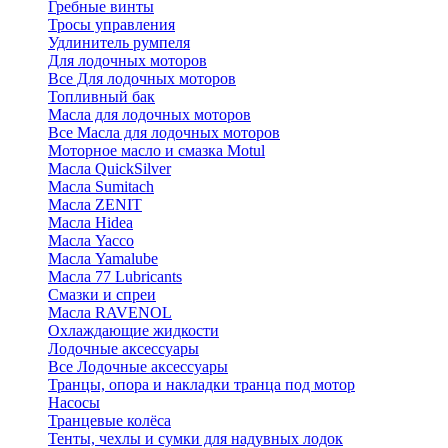
Гребные винты
Тросы управления
Удлинитель румпеля
Для лодочных моторов
Все Для лодочных моторов
Топливный бак
Масла для лодочных моторов
Все Масла для лодочных моторов
Моторное масло и смазка Motul
Масла QuickSilver
Масла Sumitach
Масла ZENIT
Масла Hidea
Масла Yacco
Масла Yamalube
Масла 77 Lubricants
Смазки и спреи
Масла RAVENOL
Охлаждающие жидкости
Лодочные аксессуары
Все Лодочные аксессуары
Транцы, опора и накладки транца под мотор
Насосы
Транцевые колёса
Тенты, чехлы и сумки для надувных лодок