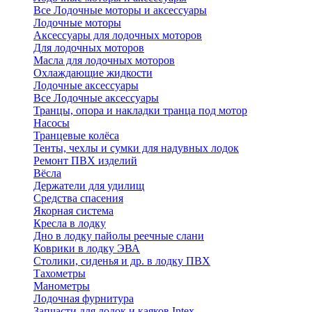
Все Лодочные моторы и аксессуары
Лодочные моторы
Аксессуары для лодочных моторов
Для лодочных моторов
Масла для лодочных моторов
Охлаждающие жидкости
Лодочные аксессуары
Все Лодочные аксессуары
Транцы, опора и накладки транца под мотор
Насосы
Транцевые колёса
Тенты, чехлы и сумки для надувных лодок
Ремонт ПВХ изделий
Вёсла
Держатели для удилищ
Средства спасения
Якорная система
Кресла в лодку
Дно в лодку пайолы реечные слани
Коврики в лодку ЭВА
Столики, сиденья и др. в лодку ПВХ
Тахометры
Манометры
Лодочная фурнитура
Запчасти для лодок и каяков Intex