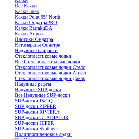
Каяки
Все Каяки
Каяки Intex
Каяки Point 65° North
Каяки ОндатраPRO
Каяки BarrakuDA
Каяки Априла
Плотики Ондатра
Катамараны Ондатра
Надувные байдарки
Стеклопластиковые лодки
Все Стеклопластиковые лодки
Стеклопластиковые лодки Стелс
Стеклопластиковые лодки Антал
Стеклопластиковые лодки Дакар
Надувные рафты
Надувные SUP-доски
Все Надувные SUP-доски
SUP-доски JS/GQ
SUP-доски ZIPPER
SUP-доски RIVIERA
SUP-доски GLADIATOR
SUP-доски HIPER
SUP-доски Skatinger
Полипропиленовые лодки