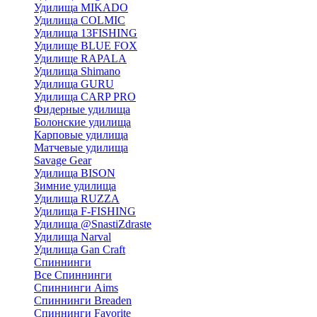
Удилища MIKADO
Удилища COLMIC
Удилища 13FISHING
Удилище BLUE FOX
Удилище RAPALA
Удилища Shimano
Удилища GURU
Удилища CARP PRO
Фидерные удилища
Болонские удилища
Карповые удилища
Матчевые удилища
Savage Gear
Удилища BISON
Зимние удилища
Удилища RUZZA
Удилища F-FISHING
Удилища @SnastiZdraste
Удилища Narval
Удилища Gan Craft
Спиннинги
Все Спиннинги
Спиннинги Aims
Спиннинги Breaden
Спиннинги Favorite