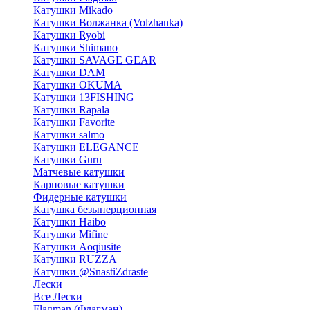
Катушки Mikado
Катушки Волжанка (Volzhanka)
Катушки Ryobi
Катушки Shimano
Катушки SAVAGE GEAR
Катушки DAM
Катушки OKUMA
Катушки 13FISHING
Катушки Rapala
Катушки Favorite
Катушки salmo
Катушки ELEGANCE
Катушки Guru
Матчевые катушки
Карповые катушки
Фидерные катушки
Катушка безынерционная
Катушки Haibo
Катушки Mifine
Катушки Aoqiusite
Катушки RUZZA
Катушки @SnastiZdraste
Лески
Все Лески
Flagman (Флагман)