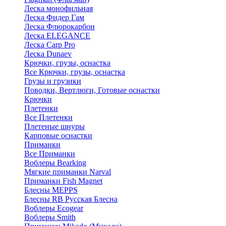
Леска монофильная
Леска Фидер Гам
Леска Флюрокарбон
Леска ELEGANCE
Леска Carp Pro
Леска Dunaev
Крючки, грузы, оснастка
Все Крючки, грузы, оснастка
Грузы и грузики
Поводки, Вертлюги, Готовые оснастки
Крючки
Плетенки
Все Плетенки
Плетеные шнуры
Карповые оснастки
Приманки
Все Приманки
Воблеры Bearking
Мягкие приманки Narval
Приманки Fish Magnet
Блесны MEPPS
Блесны RB Русская Блесна
Воблеры Ecogear
Воблеры Smith