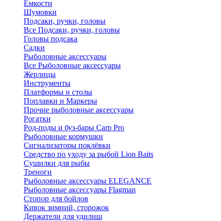
Ёмкости
Шумовки
Подсаки, ручки, головы
Все Подсаки, ручки, головы
Головы подсака
Садки
Рыболовные аксессуары
Все Рыболовные аксессуары
Жерлицы
Инструменты
Платформы и столы
Поплавки и Маркеры
Прочие рыболовные аксессуары
Рогатки
Род-поды и буз-бары Carp Pro
Рыболовные кормушки
Сигнализаторы поклёвки
Средство по уходу за рыбой Lion Baits
Сушилки для рыбы
Треноги
Рыболовные аксессуары ELEGANCE
Рыболовные аксессуары Flagman
Стопор для бойлов
Кивок зимний, сторожок
Держатели для удилищ