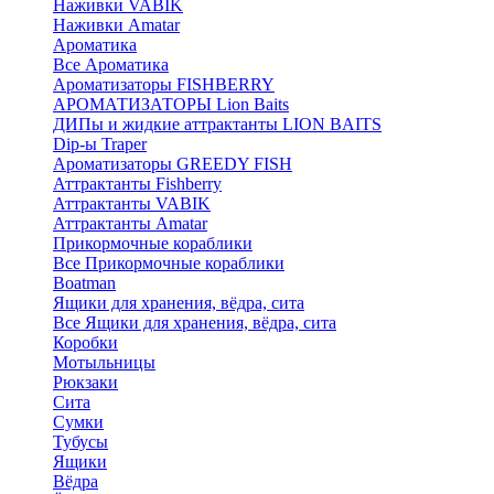
Наживки VABIK
Наживки Amatar
Ароматика
Все Ароматика
Ароматизаторы FISHBERRY
АРОМАТИЗАТОРЫ Lion Baits
ДИПы и жидкие аттрактанты LION BAITS
Dip-ы Traper
Ароматизаторы GREEDY FISH
Аттрактанты Fishberry
Аттрактанты VABIK
Аттрактанты Amatar
Прикормочные кораблики
Все Прикормочные кораблики
Boatman
Ящики для хранения, вёдра, сита
Все Ящики для хранения, вёдра, сита
Коробки
Мотыльницы
Рюкзаки
Сита
Сумки
Тубусы
Ящики
Вёдра