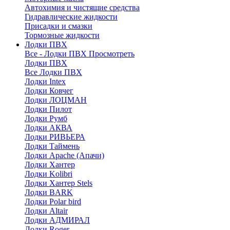
Автохимия и чистящие средства
Гидравлические жидкости
Присадки и смазки
Тормозные жидкости
Лодки ПВХ
Все - Лодки ПВХ
Просмотреть
Лодки ПВХ
Все Лодки ПВХ
Лодки Intex
Лодки Ковчег
Лодки ЛОЦМАН
Лодки Пилот
Лодки Румб
Лодки АКВА
Лодки РИВЬЕРА
Лодки Таймень
Лодки Apache (Апачи)
Лодки Хантер
Лодки Kolibri
Лодки Хантер Stels
Лодки BARK
Лодки Polar bird
Лодки Altair
Лодки АДМИРАЛ
Лодки Roger