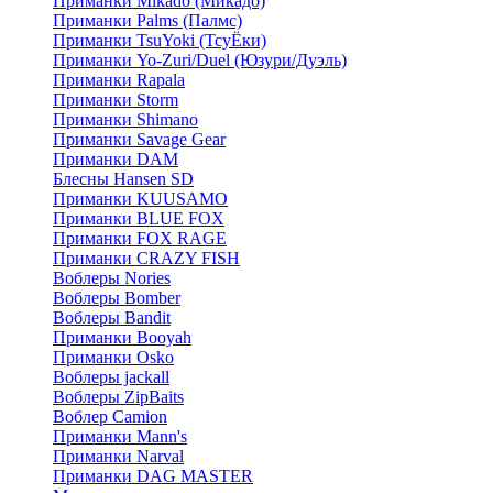
Приманки Mikado (Микадо)
Приманки Palms (Палмс)
Приманки TsuYoki (ТсуЁки)
Приманки Yo-Zuri/Duel (Юзури/Дуэль)
Приманки Rapala
Приманки Storm
Приманки Shimano
Приманки Savage Gear
Приманки DAM
Блесны Hansen SD
Приманки KUUSAMO
Приманки BLUE FOX
Приманки FOX RAGE
Приманки CRAZY FISH
Воблеры Nories
Воблеры Bomber
Воблеры Bandit
Приманки Booyah
Приманки Osko
Воблеры jackall
Воблеры ZipBaits
Воблер Camion
Приманки Mann's
Приманки Narval
Приманки DAG MASTER