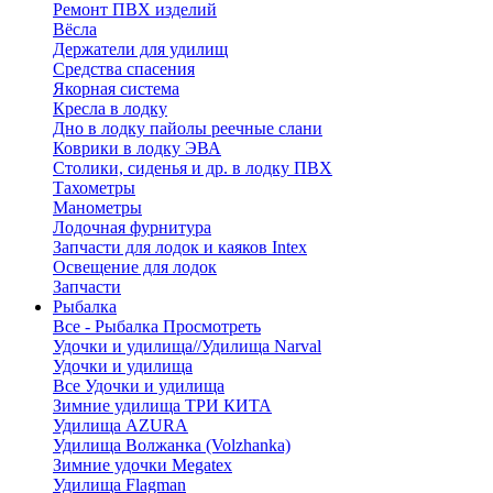
Ремонт ПВХ изделий
Вёсла
Держатели для удилищ
Средства спасения
Якорная система
Кресла в лодку
Дно в лодку пайолы реечные слани
Коврики в лодку ЭВА
Столики, сиденья и др. в лодку ПВХ
Тахометры
Манометры
Лодочная фурнитура
Запчасти для лодок и каяков Intex
Освещение для лодок
Запчасти
Рыбалка
Все - Рыбалка
Просмотреть
Удочки и удилища//Удилища Narval
Удочки и удилища
Все Удочки и удилища
Зимние удилища ТРИ КИТА
Удилища AZURA
Удилища Волжанка (Volzhanka)
Зимние удочки Megatex
Удилища Flagman