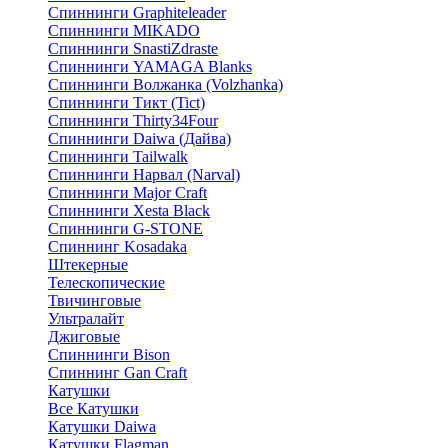
Спиннинги Graphiteleader
Спиннинги MIKADO
Спиннинги SnastiZdraste
Спиннинги YAMAGA Blanks
Спиннинги Волжанка (Volzhanka)
Спиннинги Тикт (Tict)
Спиннинги Thirty34Four
Спиннинги Daiwa (Дайва)
Спиннинги Tailwalk
Спиннинги Нарвал (Narval)
Спиннинги Major Craft
Спиннинги Xesta Black
Спиннинги G-STONE
Спиннинг Kosadaka
Штекерные
Телескопические
Твичинговые
Ультралайт
Джиговые
Спиннинги Bison
Спиннинг Gan Craft
Катушки
Все Катушки
Катушки Daiwa
Катушки Flagman