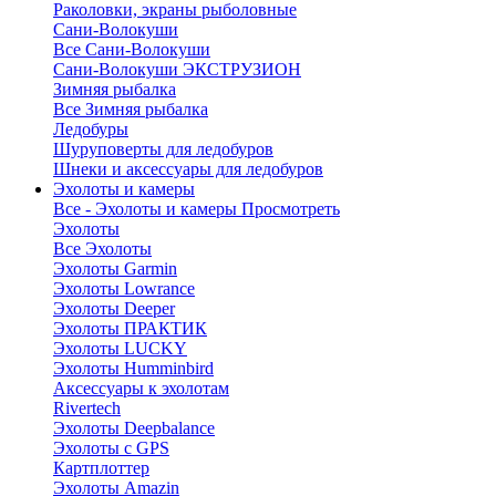
Раколовки, экраны рыболовные
Сани-Волокуши
Все Сани-Волокуши
Сани-Волокуши ЭКСТРУЗИОН
Зимняя рыбалка
Все Зимняя рыбалка
Ледобуры
Шуруповерты для ледобуров
Шнеки и аксессуары для ледобуров
Эхолоты и камеры
Все - Эхолоты и камеры
Просмотреть
Эхолоты
Все Эхолоты
Эхолоты Garmin
Эхолоты Lowrance
Эхолоты Deeper
Эхолоты ПРАКТИК
Эхолоты LUCKY
Эхолоты Humminbird
Аксессуары к эхолотам
Rivertech
Эхолоты Deepbalance
Эхолоты с GPS
Картплоттер
Эхолоты Amazin