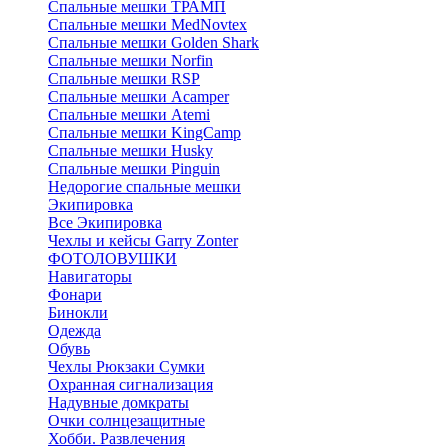
Спальные мешки ТРАМП
Cпальные мешки MedNovtex
Спальные мешки Golden Shark
Спальные мешки Norfin
Спальные мешки RSP
Спальные мешки Acamper
Спальные мешки Atemi
Спальные мешки KingCamp
Спальные мешки Husky
Спальные мешки Pinguin
Недорогие спальные мешки
Экипировка
Все Экипировка
Чехлы и кейсы Garry Zonter
ФОТОЛОВУШКИ
Навигаторы
Фонари
Бинокли
Одежда
Обувь
Чехлы Рюкзаки Сумки
Охранная сигнализация
Надувные домкраты
Очки солнцезащитные
Хобби. Развлечения