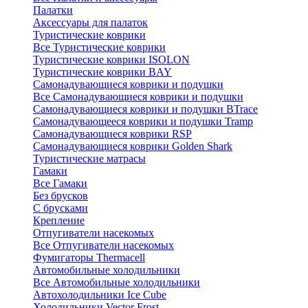
Палатки
Аксессуары для палаток
Туристические коврики
Все Туристические коврики
Туристические коврики ISOLON
Туристические коврики BAY
Самонадувающиеся коврики и подушки
Все Самонадувающиеся коврики и подушки
Самонадувающиеся коврики и подушки BTrace
Самонадувающееся коврики и подушки Tramp
Самонадувающиеся коврики RSP
Самонадувающиеся коврики Golden Shark
Туристические матрасы
Гамаки
Все Гамаки
Без брусков
С брусками
Крепление
Отпугиватели насекомых
Все Отпугиватели насекомых
Фумигаторы Thermacell
Автомобильные холодильники
Все Автомобильные холодильники
Автохолодильники Ice Cube
Холодильники Vector Frost