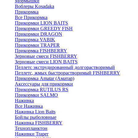
Мормышки
Воблеры Kosadaka
Прикормка
Все Прикормка
Прикормки LION BAITS
Прикормки GREEDY FISH
Прикормки DRAGON
Прикормка VABIK
Прикормки TRAPER
Прикормка FISHBERRY
Зерновые смеси FISHBERRY
Зерновые смеси LION BAITS
Пеллетс экструдированный долгорастворимый
Пеллетс, жмых быстрорастворимый FISHBERRY
Прикормка Amatar (Аматар)
Аксессуары для прикормки
Прикормка RUTILUS RS
Прикормки SALMO
Наживка
Все Наживка
Наживка Lion Baits
Бойлы рыболовные
Наживка FISHBERRY
Технопланктон
Наживки Traper