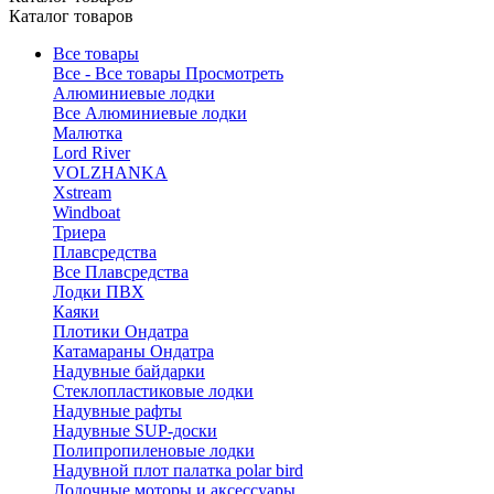
Каталог товаров
Все товары
Все - Все товары
Просмотреть
Алюминиевые лодки
Все Алюминиевые лодки
Малютка
Lord River
VOLZHANKA
Xstream
Windboat
Триера
Плавсредства
Все Плавсредства
Лодки ПВХ
Каяки
Плотики Ондатра
Катамараны Ондатра
Надувные байдарки
Стеклопластиковые лодки
Надувные рафты
Надувные SUP-доски
Полипропиленовые лодки
Надувной плот палатка polar bird
Лодочные моторы и аксессуары