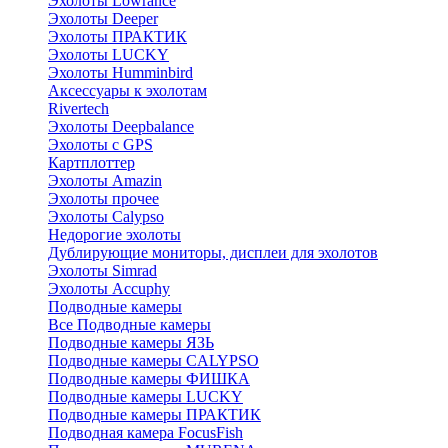
Эхолоты Lowrance
Эхолоты Deeper
Эхолоты ПРАКТИК
Эхолоты LUCKY
Эхолоты Humminbird
Аксессуары к эхолотам
Rivertech
Эхолоты Deepbalance
Эхолоты с GPS
Картплоттер
Эхолоты Amazin
Эхолоты прочее
Эхолоты Calypso
Недорогие эхолоты
Дублирующие мониторы, дисплеи для эхолотов
Эхолоты Simrad
Эхолоты Accuphy
Подводные камеры
Все Подводные камеры
Подводные камеры ЯЗЬ
Подводные камеры CALYPSO
Подводные камеры ФИШКА
Подводные камеры LUCKY
Подводные камеры ПРАКТИК
Подводная камера FocusFish