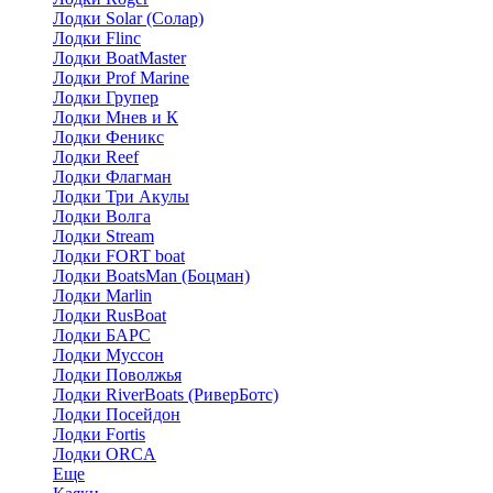
Лодки Solar (Солар)
Лодки Flinc
Лодки BoatMaster
Лодки Prof Marine
Лодки Групер
Лодки Мнев и К
Лодки Феникс
Лодки Reef
Лодки Флагман
Лодки Три Акулы
Лодки Волга
Лодки Stream
Лодки FORT boat
Лодки BoatsMan (Боцман)
Лодки Marlin
Лодки RusBoat
Лодки БАРС
Лодки Муссон
Лодки Поволжья
Лодки RiverBoats (РиверБотс)
Лодки Посейдон
Лодки Fortis
Лодки ORCA
Еще