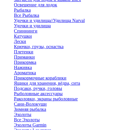
Освещение для лодок
Рыбалка
Все Рыбалка
Удочки и удилища//Удилища Narval
Удочки и удилища
Спиннинги
Катушки
Лески
Крючки, грузы, оснастка
Плетенки
Приманки
Прикормка
Наживка
Ароматика
Прикормочные кораблики
Ящики для хранения, вёдра, сита
Подсаки, ручки, головы
Рыболовные аксессуары
Раколовки, экраны рыболовные
Сани-Волокуши
Зимняя рыбалка
Эхолоты
Все Эхолоты
Эхолоты Garmin