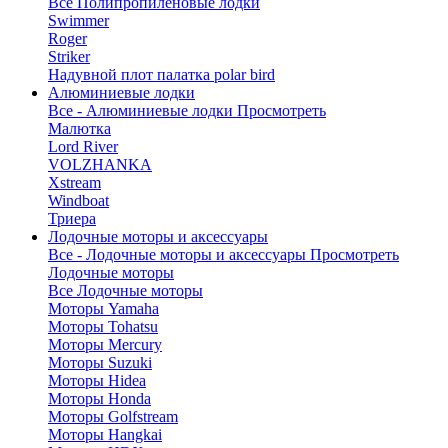
Все Полипропиленовые лодки
Swimmer
Roger
Striker
Надувной плот палатка polar bird
Алюминиевые лодки
Все - Алюминиевые лодки
Просмотреть
Малютка
Lord River
VOLZHANKA
Xstream
Windboat
Триера
Лодочные моторы и аксессуары
Все - Лодочные моторы и аксессуары
Просмотреть
Лодочные моторы
Все Лодочные моторы
Моторы Yamaha
Моторы Tohatsu
Моторы Mercury
Моторы Suzuki
Моторы Hidea
Моторы Honda
Моторы Golfstream
Моторы Hangkai