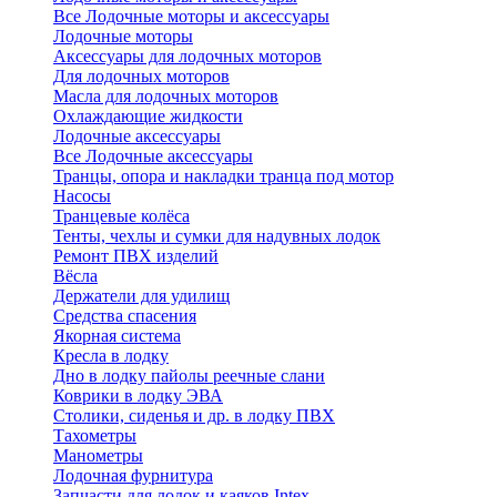
Все Лодочные моторы и аксессуары
Лодочные моторы
Аксессуары для лодочных моторов
Для лодочных моторов
Масла для лодочных моторов
Охлаждающие жидкости
Лодочные аксессуары
Все Лодочные аксессуары
Транцы, опора и накладки транца под мотор
Насосы
Транцевые колёса
Тенты, чехлы и сумки для надувных лодок
Ремонт ПВХ изделий
Вёсла
Держатели для удилищ
Средства спасения
Якорная система
Кресла в лодку
Дно в лодку пайолы реечные слани
Коврики в лодку ЭВА
Столики, сиденья и др. в лодку ПВХ
Тахометры
Манометры
Лодочная фурнитура
Запчасти для лодок и каяков Intex