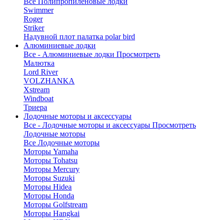
Все Полипропиленовые лодки
Swimmer
Roger
Striker
Надувной плот палатка polar bird
Алюминиевые лодки
Все - Алюминиевые лодки
Просмотреть
Малютка
Lord River
VOLZHANKA
Xstream
Windboat
Триера
Лодочные моторы и аксессуары
Все - Лодочные моторы и аксессуары
Просмотреть
Лодочные моторы
Все Лодочные моторы
Моторы Yamaha
Моторы Tohatsu
Моторы Mercury
Моторы Suzuki
Моторы Hidea
Моторы Honda
Моторы Golfstream
Моторы Hangkai