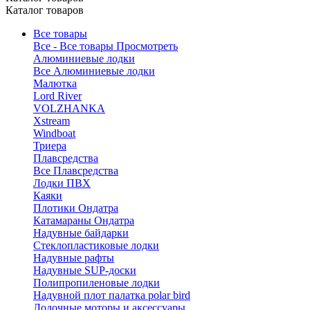
Каталог товаров
Все товары
Все - Все товары
Просмотреть
Алюминиевые лодки
Все Алюминиевые лодки
Малютка
Lord River
VOLZHANKA
Xstream
Windboat
Триера
Плавсредства
Все Плавсредства
Лодки ПВХ
Каяки
Плотики Ондатра
Катамараны Ондатра
Надувные байдарки
Стеклопластиковые лодки
Надувные рафты
Надувные SUP-доски
Полипропиленовые лодки
Надувной плот палатка polar bird
Лодочные моторы и аксессуары