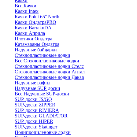
Каяки
Все Каяки
Каяки Intex
Каяки Point 65° North
Каяки ОндатраPRO
Каяки BarrakuDA
Каяки Априла
Плотики Ондатра
Катамараны Ондатра
Надувные байдарки
Стеклопластиковые лодки
Все Стеклопластиковые лодки
Стеклопластиковые лодки Стелс
Стеклопластиковые лодки Антал
Стеклопластиковые лодки Дакар
Надувные рафты
Надувные SUP-доски
Все Надувные SUP-доски
SUP-доски JS/GQ
SUP-доски ZIPPER
SUP-доски RIVIERA
SUP-доски GLADIATOR
SUP-доски HIPER
SUP-доски Skatinger
Полипропиленовые лодки