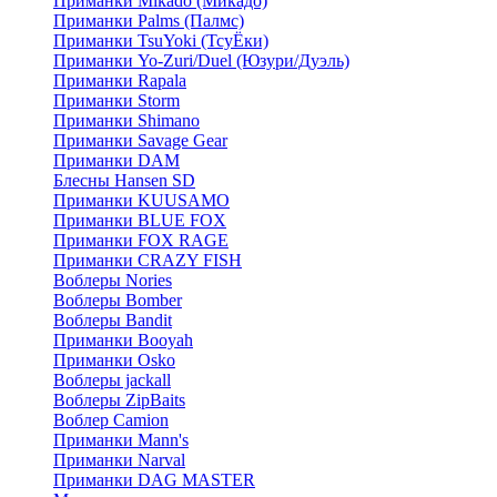
Приманки Mikado (Микадо)
Приманки Palms (Палмс)
Приманки TsuYoki (ТсуЁки)
Приманки Yo-Zuri/Duel (Юзури/Дуэль)
Приманки Rapala
Приманки Storm
Приманки Shimano
Приманки Savage Gear
Приманки DAM
Блесны Hansen SD
Приманки KUUSAMO
Приманки BLUE FOX
Приманки FOX RAGE
Приманки CRAZY FISH
Воблеры Nories
Воблеры Bomber
Воблеры Bandit
Приманки Booyah
Приманки Osko
Воблеры jackall
Воблеры ZipBaits
Воблер Camion
Приманки Mann's
Приманки Narval
Приманки DAG MASTER