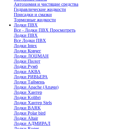
Автохимия и чистящие средства
Гидравлические жидкости
Присадки и смазки
Тормозные жидкости
Лодки ПВХ
Все - Лодки ПВХ
Просмотреть
Лодки ПВХ
Все Лодки ПВХ
Лодки Intex
Лодки Ковчег
Лодки ЛОЦМАН
Лодки Пилот
Лодки Румб
Лодки АКВА
Лодки РИВЬЕРА
Лодки Таймень
Лодки Apache (Апачи)
Лодки Хантер
Лодки Kolibri
Лодки Хантер Stels
Лодки BARK
Лодки Polar bird
Лодки Altair
Лодки АДМИРАЛ
Лодки Roger