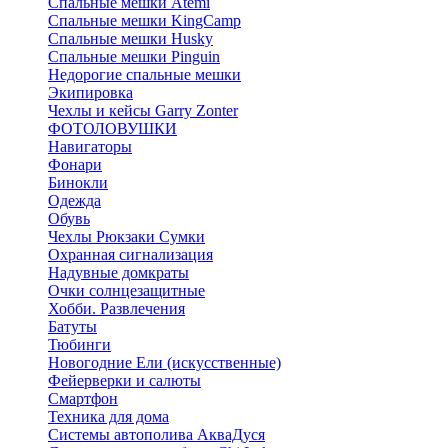
Спальные мешки Atemi
Спальные мешки KingCamp
Спальные мешки Husky
Спальные мешки Pinguin
Недорогие спальные мешки
Экипировка
Чехлы и кейсы Garry Zonter
ФОТОЛОВУШКИ
Навигаторы
Фонари
Бинокли
Одежда
Обувь
Чехлы Рюкзаки Сумки
Охранная сигнализация
Надувные домкраты
Очки солнцезащитные
Хобби. Развлечения
Батуты
Тюбинги
Новогодние Ели (искусственные)
Фейерверки и салюты
Смартфон
Техника для дома
Системы автополива АкваДуся