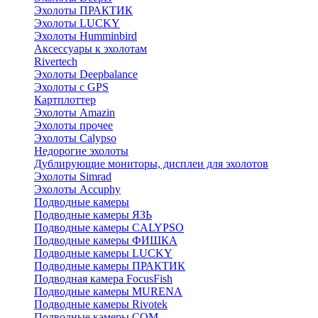
Эхолоты ПРАКТИК
Эхолоты LUCKY
Эхолоты Humminbird
Аксессуары к эхолотам
Rivertech
Эхолоты Deepbalance
Эхолоты с GPS
Картплоттер
Эхолоты Amazin
Эхолоты прочее
Эхолоты Calypso
Недорогие эхолоты
Дублирующие мониторы, дисплеи для эхолотов
Эхолоты Simrad
Эхолоты Accuphy
Подводные камеры
Подводные камеры ЯЗЬ
Подводные камеры CALYPSO
Подводные камеры ФИШКА
Подводные камеры LUCKY
Подводные камеры ПРАКТИК
Подводная камера FocusFish
Подводные камеры MURENA
Подводные камеры Rivotek
Подводные камеры СОМ