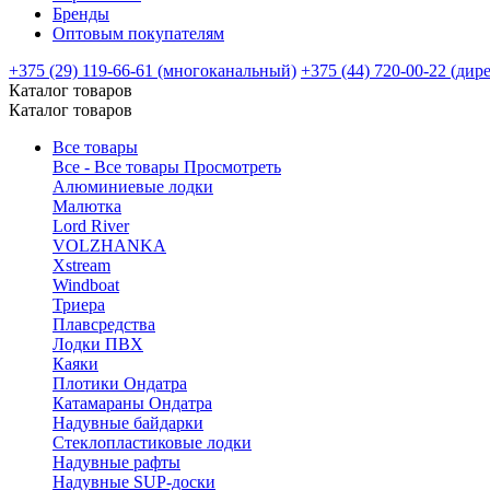
Бренды
Оптовым покупателям
+375 (29) 119-66-61 (многоканальный)
+375 (44) 720-00-22 (дир
Каталог товаров
Каталог товаров
Все товары
Все - Все товары
Просмотреть
Алюминиевые лодки
Малютка
Lord River
VOLZHANKA
Xstream
Windboat
Триера
Плавсредства
Лодки ПВХ
Каяки
Плотики Ондатра
Катамараны Ондатра
Надувные байдарки
Стеклопластиковые лодки
Надувные рафты
Надувные SUP-доски