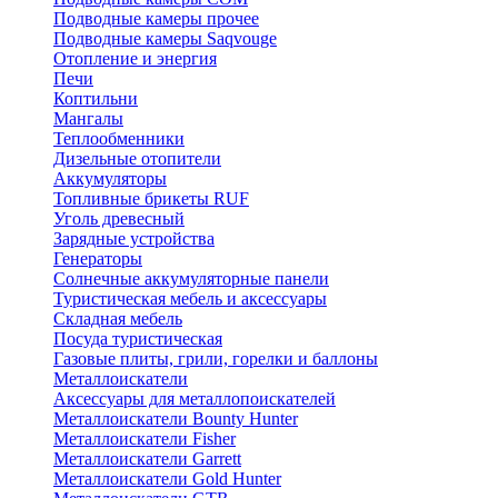
Подводные камеры прочее
Подводные камеры Saqvouge
Отопление и энергия
Печи
Коптильни
Мангалы
Теплообменники
Дизельные отопители
Аккумуляторы
Топливные брикеты RUF
Уголь древесный
Зарядные устройства
Генераторы
Солнечные аккумуляторные панели
Туристическая мебель и аксессуары
Складная мебель
Посуда туристическая
Газовые плиты, грили, горелки и баллоны
Металлоискатели
Аксессуары для металлопоискателей
Металлоискатели Bounty Hunter
Металлоискатели Fisher
Металлоискатели Garrett
Металлоискатели Gold Hunter