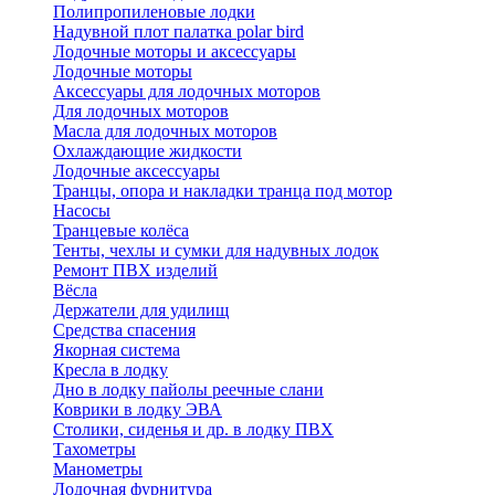
Полипропиленовые лодки
Надувной плот палатка polar bird
Лодочные моторы и аксессуары
Лодочные моторы
Аксессуары для лодочных моторов
Для лодочных моторов
Масла для лодочных моторов
Охлаждающие жидкости
Лодочные аксессуары
Транцы, опора и накладки транца под мотор
Насосы
Транцевые колёса
Тенты, чехлы и сумки для надувных лодок
Ремонт ПВХ изделий
Вёсла
Держатели для удилищ
Средства спасения
Якорная система
Кресла в лодку
Дно в лодку пайолы реечные слани
Коврики в лодку ЭВА
Столики, сиденья и др. в лодку ПВХ
Тахометры
Манометры
Лодочная фурнитура