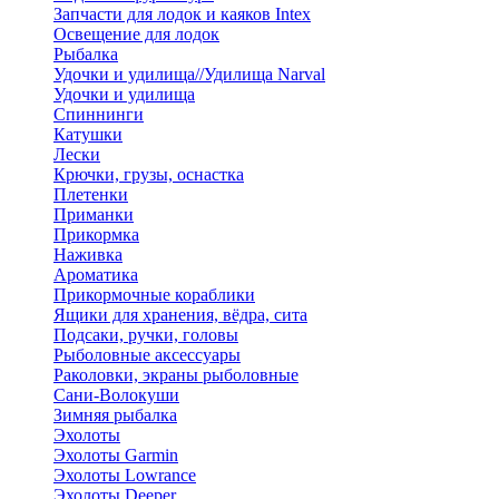
Запчасти для лодок и каяков Intex
Освещение для лодок
Рыбалка
Удочки и удилища//Удилища Narval
Удочки и удилища
Спиннинги
Катушки
Лески
Крючки, грузы, оснастка
Плетенки
Приманки
Прикормка
Наживка
Ароматика
Прикормочные кораблики
Ящики для хранения, вёдра, сита
Подсаки, ручки, головы
Рыболовные аксессуары
Раколовки, экраны рыболовные
Сани-Волокуши
Зимняя рыбалка
Эхолоты
Эхолоты Garmin
Эхолоты Lowrance
Эхолоты Deeper