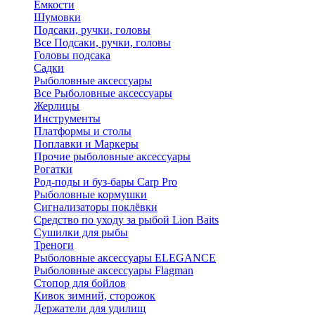
Ёмкости
Шумовки
Подсаки, ручки, головы
Все Подсаки, ручки, головы
Головы подсака
Садки
Рыболовные аксессуары
Все Рыболовные аксессуары
Жерлицы
Инструменты
Платформы и столы
Поплавки и Маркеры
Прочие рыболовные аксессуары
Рогатки
Род-поды и буз-бары Carp Pro
Рыболовные кормушки
Сигнализаторы поклёвки
Средство по уходу за рыбой Lion Baits
Сушилки для рыбы
Треноги
Рыболовные аксессуары ELEGANCE
Рыболовные аксессуары Flagman
Стопор для бойлов
Кивок зимний, сторожок
Держатели для удилищ