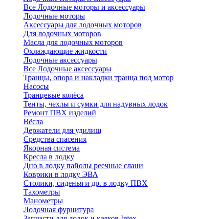
Все Лодочные моторы и аксессуары
Лодочные моторы
Аксессуары для лодочных моторов
Для лодочных моторов
Масла для лодочных моторов
Охлаждающие жидкости
Лодочные аксессуары
Все Лодочные аксессуары
Транцы, опора и накладки транца под мотор
Насосы
Транцевые колёса
Тенты, чехлы и сумки для надувных лодок
Ремонт ПВХ изделий
Вёсла
Держатели для удилищ
Средства спасения
Якорная система
Кресла в лодку
Дно в лодку пайолы реечные слани
Коврики в лодку ЭВА
Столики, сиденья и др. в лодку ПВХ
Тахометры
Манометры
Лодочная фурнитура
Запчасти для лодок и каяков Intex