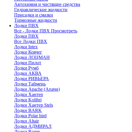
Автохимия и чистящие средства
Гидравлические жидкости
Присадки и смазки
Тормозные жидкости
Лодки ПВХ
Все - Лодки ПВХ
Просмотреть
Лодки ПВХ
Все Лодки ПВХ
Лодки Intex
Лодки Ковчег
Лодки ЛОЦМАН
Лодки Пилот
Лодки Румб
Лодки АКВА
Лодки РИВЬЕРА
Лодки Таймень
Лодки Apache (Апачи)
Лодки Хантер
Лодки Kolibri
Лодки Хантер Stels
Лодки BARK
Лодки Polar bird
Лодки Altair
Лодки АДМИРАЛ
Лодки Roger