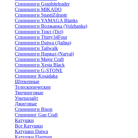
Спиннинги Graphiteleader
Спиннинги MIKADO
Спиннинги SnastiZdraste
Спиннинги YAMAGA Blanks
Спиннинги Волжанка (Volzhanka)
Спиннинги Тикт (Tict)
Спиннинги Thirty34Four
Спиннинги Daiwa (Дайва)
Спиннинги Tailwalk
Спиннинги Нарвал (Narval)
Спиннинги Major Craft
Спиннинги Xesta Black
Спиннинги G-STONE
Спиннинг Kosadaka
Штекерные
Телескопические
Твичинговые
Ультралайт
Джиговые
Спиннинги Bison
Спиннинг Gan Craft
Катушки
Все Катушки
Катушки Daiwa
Катушки Flagman