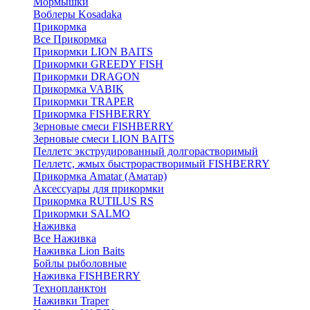
Мормышки
Воблеры Kosadaka
Прикормка
Все Прикормка
Прикормки LION BAITS
Прикормки GREEDY FISH
Прикормки DRAGON
Прикормка VABIK
Прикормки TRAPER
Прикормка FISHBERRY
Зерновые смеси FISHBERRY
Зерновые смеси LION BAITS
Пеллетс экструдированный долгорастворимый
Пеллетс, жмых быстрорастворимый FISHBERRY
Прикормка Amatar (Аматар)
Аксессуары для прикормки
Прикормка RUTILUS RS
Прикормки SALMO
Наживка
Все Наживка
Наживка Lion Baits
Бойлы рыболовные
Наживка FISHBERRY
Технопланктон
Наживки Traper