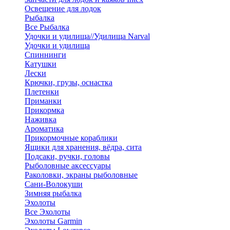
Освещение для лодок
Рыбалка
Все Рыбалка
Удочки и удилища//Удилища Narval
Удочки и удилища
Спиннинги
Катушки
Лески
Крючки, грузы, оснастка
Плетенки
Приманки
Прикормка
Наживка
Ароматика
Прикормочные кораблики
Ящики для хранения, вёдра, сита
Подсаки, ручки, головы
Рыболовные аксессуары
Раколовки, экраны рыболовные
Сани-Волокуши
Зимняя рыбалка
Эхолоты
Все Эхолоты
Эхолоты Garmin