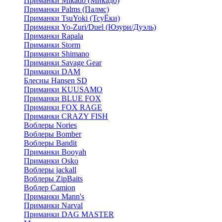
Приманки Mikado (Микадо)
Приманки Palms (Палмс)
Приманки TsuYoki (ТсуЁки)
Приманки Yo-Zuri/Duel (Юзури/Дуэль)
Приманки Rapala
Приманки Storm
Приманки Shimano
Приманки Savage Gear
Приманки DAM
Блесны Hansen SD
Приманки KUUSAMO
Приманки BLUE FOX
Приманки FOX RAGE
Приманки CRAZY FISH
Воблеры Nories
Воблеры Bomber
Воблеры Bandit
Приманки Booyah
Приманки Osko
Воблеры jackall
Воблеры ZipBaits
Воблер Camion
Приманки Mann's
Приманки Narval
Приманки DAG MASTER