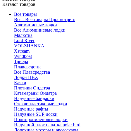
Каталог товаров
Все товары
Все - Все товары
Просмотреть
Алюминиевые лодки
Все Алюминиевые лодки
Малютка
Lord River
VOLZHANKA
Xstream
Windboat
Триера
Плавсредства
Все Плавсредства
Лодки ПВХ
Каяки
Плотики Ондатра
Катамараны Ондатра
Надувные байдарки
Стеклопластиковые лодки
Надувные рафты
Надувные SUP-доски
Полипропиленовые лодки
Надувной плот палатка polar bird
Лодочные моторы и аксессуары