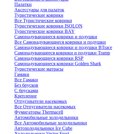
Палатки
Аксессуары для палаток
Туристические коврики
Все Туристические коврики
Туристические коврики ISOLON
Туристические коврики BAY
Самонадувающиеся коврики и подушки
Все Самонадувающиеся коврики и подушки
Самонадувающиеся коврики и подушки BTrace
Самонадувающееся коврики и подушки Tramp
Самонадувающиеся коврики RSP
Самонадувающиеся коврики Golden Shark
Туристические матрасы
Гамаки
Все Гамаки
Без брусков
С брусками
Крепление
Отпугиватели насекомых
Все Отпугиватели насекомых
Фумигаторы Thermacell
Автомобильные холодильники
Все Автомобильные холодильники
Автохолодильники Ice Cube
Холодильники Vector Frost