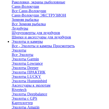
Раколовки, экраны рыболовные
Сани-Волокуши
Все Сани-Волокуши
Сани-Волокуши ЭКСТРУЗИОН
Зимняя рыбалка
Все Зимняя рыбалка
Ледобуры
Шуруповерты для ледобуров
Шнеки и аксессуары для ледобуров
Эхолоты и камеры
Все - Эхолоты и камеры
Просмотреть
Эхолоты
Все Эхолоты
Эхолоты Garmin
Эхолоты Lowrance
Эхолоты Deeper
Эхолоты ПРАКТИК
Эхолоты LUCKY
Эхолоты Humminbird
Аксессуары к эхолотам
Rivertech
Эхолоты Deepbalance
Эхолоты с GPS
Картплоттер
Эхолоты Amazin