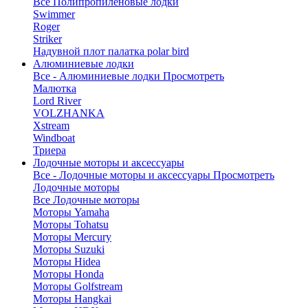
Все Полипропиленовые лодки
Swimmer
Roger
Striker
Надувной плот палатка polar bird
Алюминиевые лодки
Все - Алюминиевые лодки
Просмотреть
Малютка
Lord River
VOLZHANKA
Xstream
Windboat
Триера
Лодочные моторы и аксессуары
Все - Лодочные моторы и аксессуары
Просмотреть
Лодочные моторы
Все Лодочные моторы
Моторы Yamaha
Моторы Tohatsu
Моторы Mercury
Моторы Suzuki
Моторы Hidea
Моторы Honda
Моторы Golfstream
Моторы Hangkai