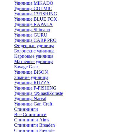
Удилища MIKADO
Удилища COLMIC
Удилища 13FISHING
Удилище BLUE FOX
Удилище RAPALA
Удилища Shimano
Удилища GURU
Удилища CARP PRO
Фидерные удилища
Болонские удилища
Карповые удилища
Матчевые удилища
Savage Gear
Удилища BISON
Зимние удилища
Удилища RUZZA
Удилища F-FISHING
Удилища @SnastiZdraste
Удилища Narval
Удилища Gan Craft
Спиннинги
Все Спиннинги
Спиннинги Aims
Спиннинги Breaden
Спиннинги Favorite