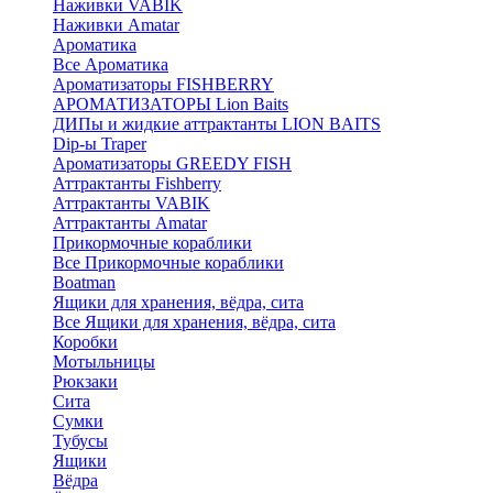
Наживки VABIK
Наживки Amatar
Ароматика
Все Ароматика
Ароматизаторы FISHBERRY
АРОМАТИЗАТОРЫ Lion Baits
ДИПы и жидкие аттрактанты LION BAITS
Dip-ы Traper
Ароматизаторы GREEDY FISH
Аттрактанты Fishberry
Аттрактанты VABIK
Аттрактанты Amatar
Прикормочные кораблики
Все Прикормочные кораблики
Boatman
Ящики для хранения, вёдра, сита
Все Ящики для хранения, вёдра, сита
Коробки
Мотыльницы
Рюкзаки
Сита
Сумки
Тубусы
Ящики
Вёдра