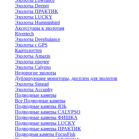
Эхолоты Lowrance
Эхолоты Deeper
Эхолоты ПРАКТИК
Эхолоты LUCKY
Эхолоты Humminbird
Аксессуары к эхолотам
Rivertech
Эхолоты Deepbalance
Эхолоты с GPS
Картплоттер
Эхолоты Amazin
Эхолоты прочее
Эхолоты Calypso
Недорогие эхолоты
Дублирующие мониторы, дисплеи для эхолотов
Эхолоты Simrad
Эхолоты Accuphy
Подводные камеры
Все Подводные камеры
Подводные камеры ЯЗЬ
Подводные камеры CALYPSO
Подводные камеры ФИШКА
Подводные камеры LUCKY
Подводные камеры ПРАКТИК
Подводная камера FocusFish