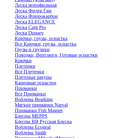
Леска монофильная
Леска Фидер Гам
Леска Флюрокарбон
Леска ELEGANCE
Леска Carp Pro
Леска Dunaev
Крючки, грузы, оснастка
Все Крючки, грузы, оснастка
Грузы и грузики
Поводки, Вертлюги, Готовые оснастки
Крючки
Плетенки
Все Плетенки
Плетеные шнуры
Карповые оснастки
Приманки
Все Приманки
Воблеры Bearking
Мягкие приманки Narval
Приманки Fish Magnet
Блесны MEPPS
Блесны RB Русская Блесна
Воблеры Ecogear
Воблеры Smith