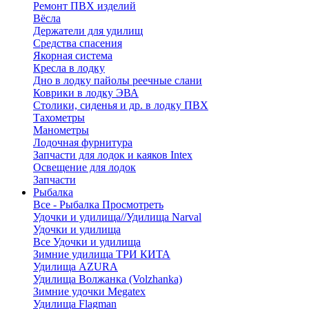
Ремонт ПВХ изделий
Вёсла
Держатели для удилищ
Средства спасения
Якорная система
Кресла в лодку
Дно в лодку пайолы реечные слани
Коврики в лодку ЭВА
Столики, сиденья и др. в лодку ПВХ
Тахометры
Манометры
Лодочная фурнитура
Запчасти для лодок и каяков Intex
Освещение для лодок
Запчасти
Рыбалка
Все - Рыбалка
Просмотреть
Удочки и удилища//Удилища Narval
Удочки и удилища
Все Удочки и удилища
Зимние удилища ТРИ КИТА
Удилища AZURA
Удилища Волжанка (Volzhanka)
Зимние удочки Megatex
Удилища Flagman