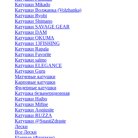
Катушки Mikado
Катушки Волжанка (Volzhanka)
Катушки Ryobi
Катушки Shimano
Катушки SAVAGE GEAR
Катушки DAM
Катушки OKUMA
Катушки 13FISHING
Катушки Rapala
Катушки Favorite
Катушки salmo
Катушки ELEGANCE
Катушки Guru
Матчевые катушки
Карповые катушки
Фидерные катушки
Катушка безынерционная
Катушки Haibo
Катушки Mifine
Катушки Aoqiusite
Катушки RUZZA
Катушки @SnastiZdraste
Лески
Все Лески
Flagman (Флагман)