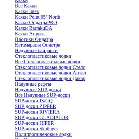
Каяки
Все Каяки
Каяки Intex
Каяки Point 65° North
Каяки ОндатраPRO
Каяки BarrakuDA
Каяки Априла
Плотики Ондатра
Катамараны Ондатра
Надувные байдарки
Стеклопластиковые лодки
Все Стеклопластиковые лодки
Стеклопластиковые лодки Стелс
Стеклопластиковые лодки Антал
Стеклопластиковые лодки Дакар
Надувные рафты
Надувные SUP-доски
Все Надувные SUP-доски
SUP-доски JS/GQ
SUP-доски ZIPPER
SUP-доски RIVIERA
SUP-доски GLADIATOR
SUP-доски HIPER
SUP-доски Skatinger
Полипропиленовые лодки