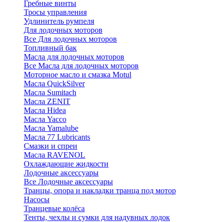
Гребные винты
Тросы управления
Удлинитель румпеля
Для лодочных моторов
Все Для лодочных моторов
Топливный бак
Масла для лодочных моторов
Все Масла для лодочных моторов
Моторное масло и смазка Motul
Масла QuickSilver
Масла Sumitach
Масла ZENIT
Масла Hidea
Масла Yacco
Масла Yamalube
Масла 77 Lubricants
Смазки и спреи
Масла RAVENOL
Охлаждающие жидкости
Лодочные аксессуары
Все Лодочные аксессуары
Транцы, опора и накладки транца под мотор
Насосы
Транцевые колёса
Тенты, чехлы и сумки для надувных лодок