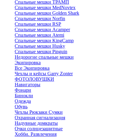
Спальные мешки ТРАМП
Cпальные мешки MedNovtex
Спальные мешки Golden Shark
Спальные мешки Norfin
Спальные мешки RSP
Спальные мешки Acamper
Спальные мешки Atemi
Спальные мешки KingCamp
Спальные мешки Husky
Спальные мешки Pinguin
Недорогие спальные мешки
Экипировка
Все Экипировка
Чехлы и кейсы Garry Zonter
ФОТОЛОВУШКИ
Навигаторы
Фонари
Бинокли
Одежда
Обувь
Чехлы Рюкзаки Сумки
Охранная сигнализация
Надувные домкраты
Очки солнцезащитные
Хобби. Развлечения