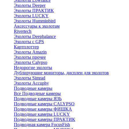
Эхолоты Lowrance
Эхолоты Deeper
Эхолоты ПРАКТИК
Эхолоты LUCKY
Эхолоты Humminbird
Аксессуары к эхолотам
Rivertech
Эхолоты Deepbalance
Эхолоты с GPS
Картплоттер
Эхолоты Amazin
Эхолоты прочее
Эхолоты Calypso
Недорогие эхолоты
Дублирующие мониторы, дисплеи для эхолотов
Эхолоты Simrad
Эхолоты Accuphy
Подводные камеры
Все Подводные камеры
Подводные камеры ЯЗЬ
Подводные камеры CALYPSO
Подводные камеры ФИШКА
Подводные камеры LUCKY
Подводные камеры ПРАКТИК
Подводная камера FocusFish