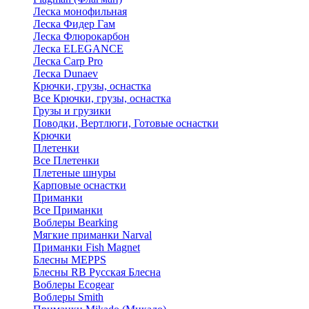
Леска монофильная
Леска Фидер Гам
Леска Флюрокарбон
Леска ELEGANCE
Леска Carp Pro
Леска Dunaev
Крючки, грузы, оснастка
Все Крючки, грузы, оснастка
Грузы и грузики
Поводки, Вертлюги, Готовые оснастки
Крючки
Плетенки
Все Плетенки
Плетеные шнуры
Карповые оснастки
Приманки
Все Приманки
Воблеры Bearking
Мягкие приманки Narval
Приманки Fish Magnet
Блесны MEPPS
Блесны RB Русская Блесна
Воблеры Ecogear
Воблеры Smith