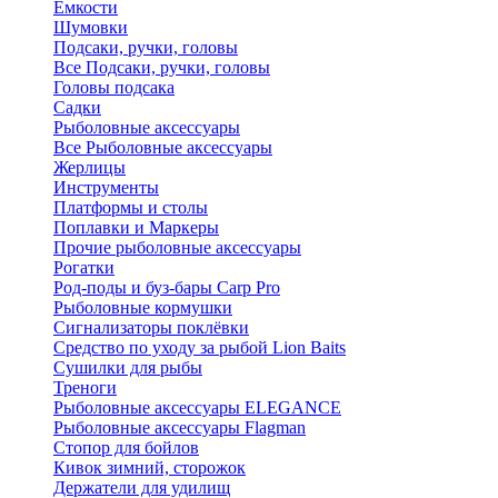
Ёмкости
Шумовки
Подсаки, ручки, головы
Все Подсаки, ручки, головы
Головы подсака
Садки
Рыболовные аксессуары
Все Рыболовные аксессуары
Жерлицы
Инструменты
Платформы и столы
Поплавки и Маркеры
Прочие рыболовные аксессуары
Рогатки
Род-поды и буз-бары Carp Pro
Рыболовные кормушки
Сигнализаторы поклёвки
Средство по уходу за рыбой Lion Baits
Сушилки для рыбы
Треноги
Рыболовные аксессуары ELEGANCE
Рыболовные аксессуары Flagman
Стопор для бойлов
Кивок зимний, сторожок
Держатели для удилищ