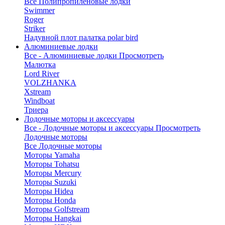
Все Полипропиленовые лодки
Swimmer
Roger
Striker
Надувной плот палатка polar bird
Алюминиевые лодки
Все - Алюминиевые лодки
Просмотреть
Малютка
Lord River
VOLZHANKA
Xstream
Windboat
Триера
Лодочные моторы и аксессуары
Все - Лодочные моторы и аксессуары
Просмотреть
Лодочные моторы
Все Лодочные моторы
Моторы Yamaha
Моторы Tohatsu
Моторы Mercury
Моторы Suzuki
Моторы Hidea
Моторы Honda
Моторы Golfstream
Моторы Hangkai