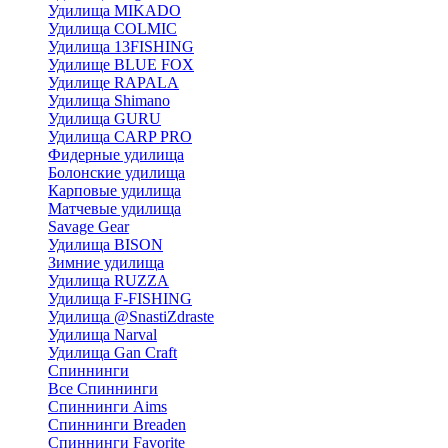
Удилища MIKADO
Удилища COLMIC
Удилища 13FISHING
Удилище BLUE FOX
Удилище RAPALA
Удилища Shimano
Удилища GURU
Удилища CARP PRO
Фидерные удилища
Болонские удилища
Карповые удилища
Матчевые удилища
Savage Gear
Удилища BISON
Зимние удилища
Удилища RUZZA
Удилища F-FISHING
Удилища @SnastiZdraste
Удилища Narval
Удилища Gan Craft
Спиннинги
Все Спиннинги
Спиннинги Aims
Спиннинги Breaden
Спиннинги Favorite