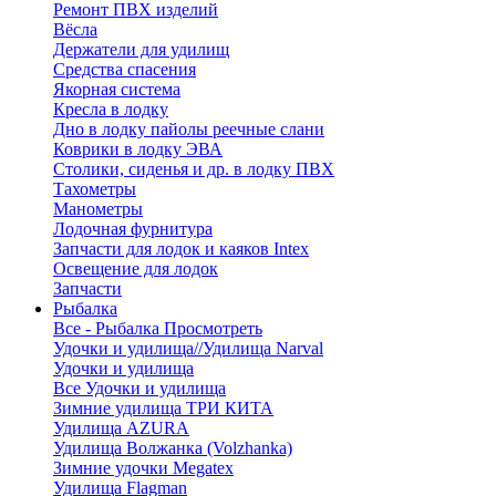
Ремонт ПВХ изделий
Вёсла
Держатели для удилищ
Средства спасения
Якорная система
Кресла в лодку
Дно в лодку пайолы реечные слани
Коврики в лодку ЭВА
Столики, сиденья и др. в лодку ПВХ
Тахометры
Манометры
Лодочная фурнитура
Запчасти для лодок и каяков Intex
Освещение для лодок
Запчасти
Рыбалка
Все - Рыбалка
Просмотреть
Удочки и удилища//Удилища Narval
Удочки и удилища
Все Удочки и удилища
Зимние удилища ТРИ КИТА
Удилища AZURA
Удилища Волжанка (Volzhanka)
Зимние удочки Megatex
Удилища Flagman