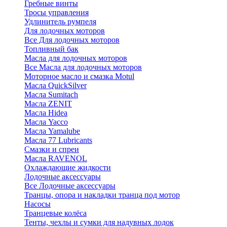
Гребные винты
Тросы управления
Удлинитель румпеля
Для лодочных моторов
Все Для лодочных моторов
Топливный бак
Масла для лодочных моторов
Все Масла для лодочных моторов
Моторное масло и смазка Motul
Масла QuickSilver
Масла Sumitach
Масла ZENIT
Масла Hidea
Масла Yacco
Масла Yamalube
Масла 77 Lubricants
Смазки и спреи
Масла RAVENOL
Охлаждающие жидкости
Лодочные аксессуары
Все Лодочные аксессуары
Транцы, опора и накладки транца под мотор
Насосы
Транцевые колёса
Тенты, чехлы и сумки для надувных лодок