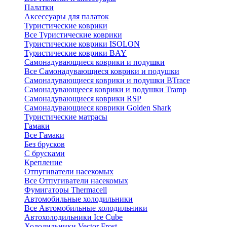
Палатки
Аксессуары для палаток
Туристические коврики
Все Туристические коврики
Туристические коврики ISOLON
Туристические коврики BAY
Самонадувающиеся коврики и подушки
Все Самонадувающиеся коврики и подушки
Самонадувающиеся коврики и подушки BTrace
Самонадувающееся коврики и подушки Tramp
Самонадувающиеся коврики RSP
Самонадувающиеся коврики Golden Shark
Туристические матрасы
Гамаки
Все Гамаки
Без брусков
С брусками
Крепление
Отпугиватели насекомых
Все Отпугиватели насекомых
Фумигаторы Thermacell
Автомобильные холодильники
Все Автомобильные холодильники
Автохолодильники Ice Cube
Холодильники Vector Frost