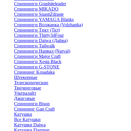
Спиннинги Graphiteleader
Спиннинги MIKADO
Спиннинги SnastiZdraste
Спиннинги YAMAGA Blanks
Спиннинги Волжанка (Volzhanka)
Спиннинги Тикт (Tict)
Спиннинги Thirty34Four
Спиннинги Daiwa (Дайва)
Спиннинги Tailwalk
Спиннинги Нарвал (Narval)
Спиннинги Major Craft
Спиннинги Xesta Black
Спиннинги G-STONE
Спиннинг Kosadaka
Штекерные
Телескопические
Твичинговые
Ультралайт
Джиговые
Спиннинги Bison
Спиннинг Gan Craft
Катушки
Все Катушки
Катушки Daiwa
Катушки Flagman