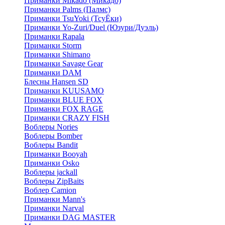
Приманки Mikado (Микадо)
Приманки Palms (Палмс)
Приманки TsuYoki (ТсуЁки)
Приманки Yo-Zuri/Duel (Юзури/Дуэль)
Приманки Rapala
Приманки Storm
Приманки Shimano
Приманки Savage Gear
Приманки DAM
Блесны Hansen SD
Приманки KUUSAMO
Приманки BLUE FOX
Приманки FOX RAGE
Приманки CRAZY FISH
Воблеры Nories
Воблеры Bomber
Воблеры Bandit
Приманки Booyah
Приманки Osko
Воблеры jackall
Воблеры ZipBaits
Воблер Camion
Приманки Mann's
Приманки Narval
Приманки DAG MASTER