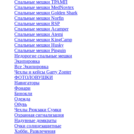
Спальные мешки ТРАМП
Cпальные мешки MedNovtex
Спальные мешки Golden Shark
Спальные мешки Norfin
Спальные мешки RSP
Спальные мешки Acamper
Спальные мешки Atemi
Спальные мешки KingCamp
Спальные мешки Husky
Спальные мешки Pinguin
Недорогие спальные мешки
Экипировка
Все Экипировка
Чехлы и кейсы Garry Zonter
ФОТОЛОВУШКИ
Навигаторы
Фонари
Бинокли
Одежда
Обувь
Чехлы Рюкзаки Сумки
Охранная сигнализация
Надувные домкраты
Очки солнцезащитные
Хобби. Развлечения