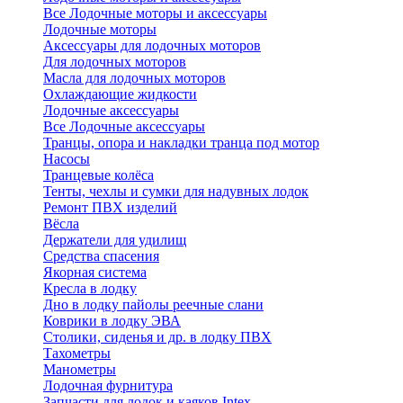
Все Лодочные моторы и аксессуары
Лодочные моторы
Аксессуары для лодочных моторов
Для лодочных моторов
Масла для лодочных моторов
Охлаждающие жидкости
Лодочные аксессуары
Все Лодочные аксессуары
Транцы, опора и накладки транца под мотор
Насосы
Транцевые колёса
Тенты, чехлы и сумки для надувных лодок
Ремонт ПВХ изделий
Вёсла
Держатели для удилищ
Средства спасения
Якорная система
Кресла в лодку
Дно в лодку пайолы реечные слани
Коврики в лодку ЭВА
Столики, сиденья и др. в лодку ПВХ
Тахометры
Манометры
Лодочная фурнитура
Запчасти для лодок и каяков Intex