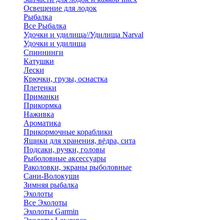
Освещение для лодок
Рыбалка
Все Рыбалка
Удочки и удилища//Удилища Narval
Удочки и удилища
Спиннинги
Катушки
Лески
Крючки, грузы, оснастка
Плетенки
Приманки
Прикормка
Наживка
Ароматика
Прикормочные кораблики
Ящики для хранения, вёдра, сита
Подсаки, ручки, головы
Рыболовные аксессуары
Раколовки, экраны рыболовные
Сани-Волокуши
Зимняя рыбалка
Эхолоты
Все Эхолоты
Эхолоты Garmin