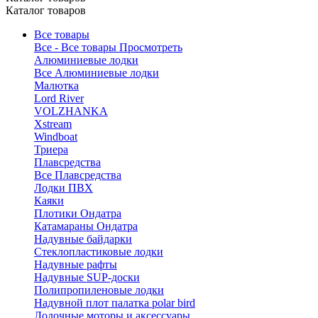
Каталог товаров
Все товары
Все - Все товары
Просмотреть
Алюминиевые лодки
Все Алюминиевые лодки
Малютка
Lord River
VOLZHANKA
Xstream
Windboat
Триера
Плавсредства
Все Плавсредства
Лодки ПВХ
Каяки
Плотики Ондатра
Катамараны Ондатра
Надувные байдарки
Стеклопластиковые лодки
Надувные рафты
Надувные SUP-доски
Полипропиленовые лодки
Надувной плот палатка polar bird
Лодочные моторы и аксессуары