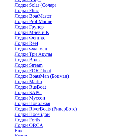
Лодки Solar (Солар)
Лодки Flinc
Лодки BoatMaster
Лодки Prof Marine
Лодки Групер
Лодки Мнев и К
Лодки Феникс
Лодки Reef
Лодки Флагман
Лодки Три Акулы
Лодки Волга
Лодки Stream
Лодки FORT boat
Лодки BoatsMan (Боцман)
Лодки Marlin
Лодки RusBoat
Лодки БАРС
Лодки Муссон
Лодки Поволжья
Лодки RiverBoats (РиверБотс)
Лодки Посейдон
Лодки Fortis
Лодки ORCA
Еще