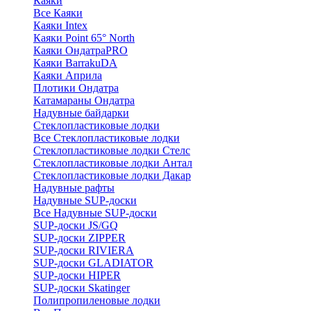
Каяки
Все Каяки
Каяки Intex
Каяки Point 65° North
Каяки ОндатраPRO
Каяки BarrakuDA
Каяки Априла
Плотики Ондатра
Катамараны Ондатра
Надувные байдарки
Стеклопластиковые лодки
Все Стеклопластиковые лодки
Стеклопластиковые лодки Стелс
Стеклопластиковые лодки Антал
Стеклопластиковые лодки Дакар
Надувные рафты
Надувные SUP-доски
Все Надувные SUP-доски
SUP-доски JS/GQ
SUP-доски ZIPPER
SUP-доски RIVIERA
SUP-доски GLADIATOR
SUP-доски HIPER
SUP-доски Skatinger
Полипропиленовые лодки