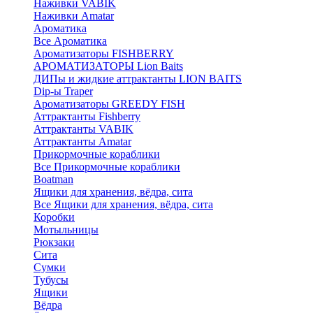
Наживки VABIK
Наживки Amatar
Ароматика
Все Ароматика
Ароматизаторы FISHBERRY
АРОМАТИЗАТОРЫ Lion Baits
ДИПы и жидкие аттрактанты LION BAITS
Dip-ы Traper
Ароматизаторы GREEDY FISH
Аттрактанты Fishberry
Аттрактанты VABIK
Аттрактанты Amatar
Прикормочные кораблики
Все Прикормочные кораблики
Boatman
Ящики для хранения, вёдра, сита
Все Ящики для хранения, вёдра, сита
Коробки
Мотыльницы
Рюкзаки
Сита
Сумки
Тубусы
Ящики
Вёдра