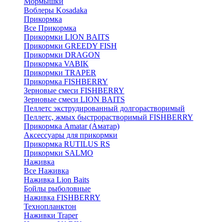
Мормышки
Воблеры Kosadaka
Прикормка
Все Прикормка
Прикормки LION BAITS
Прикормки GREEDY FISH
Прикормки DRAGON
Прикормка VABIK
Прикормки TRAPER
Прикормка FISHBERRY
Зерновые смеси FISHBERRY
Зерновые смеси LION BAITS
Пеллетс экструдированный долгорастворимый
Пеллетс, жмых быстрорастворимый FISHBERRY
Прикормка Amatar (Аматар)
Аксессуары для прикормки
Прикормка RUTILUS RS
Прикормки SALMO
Наживка
Все Наживка
Наживка Lion Baits
Бойлы рыболовные
Наживка FISHBERRY
Технопланктон
Наживки Traper