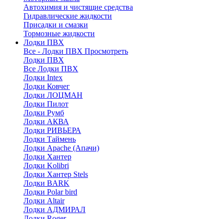
Автохимия и чистящие средства
Гидравлические жидкости
Присадки и смазки
Тормозные жидкости
Лодки ПВХ
Все - Лодки ПВХ
Просмотреть
Лодки ПВХ
Все Лодки ПВХ
Лодки Intex
Лодки Ковчег
Лодки ЛОЦМАН
Лодки Пилот
Лодки Румб
Лодки АКВА
Лодки РИВЬЕРА
Лодки Таймень
Лодки Apache (Апачи)
Лодки Хантер
Лодки Kolibri
Лодки Хантер Stels
Лодки BARK
Лодки Polar bird
Лодки Altair
Лодки АДМИРАЛ
Лодки Roger