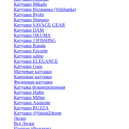
Катушки Mikado
Катушки Волжанка (Volzhanka)
Катушки Ryobi
Катушки Shimano
Катушки SAVAGE GEAR
Катушки DAM
Катушки OKUMA
Катушки 13FISHING
Катушки Rapala
Катушки Favorite
Катушки salmo
Катушки ELEGANCE
Катушки Guru
Матчевые катушки
Карповые катушки
Фидерные катушки
Катушка безынерционная
Катушки Haibo
Катушки Mifine
Катушки Aoqiusite
Катушки RUZZA
Катушки @SnastiZdraste
Лески
Все Лески
Flagman (Флагман)