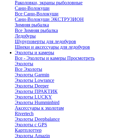
Раколовки, экраны рыболовные
Сани-Волокуши
Все Сани-Волокуши
Сани-Волокуши ЭКСТРУЗИОН
Зимняя рыбалка
Все Зимняя рыбалка
Ледобуры
Шуруповерты для ледобуров
Шнеки и аксессуары для ледобуров
Эхолоты и камеры
Все - Эхолоты и камеры
Просмотреть
Эхолоты
Все Эхолоты
Эхолоты Garmin
Эхолоты Lowrance
Эхолоты Deeper
Эхолоты ПРАКТИК
Эхолоты LUCKY
Эхолоты Humminbird
Аксессуары к эхолотам
Rivertech
Эхолоты Deepbalance
Эхолоты с GPS
Картплоттер
Эхолоты Amazin