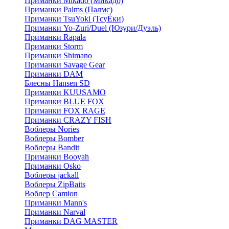
Приманки Mikado (Микадо)
Приманки Palms (Палмс)
Приманки TsuYoki (ТсуЁки)
Приманки Yo-Zuri/Duel (Юзури/Дуэль)
Приманки Rapala
Приманки Storm
Приманки Shimano
Приманки Savage Gear
Приманки DAM
Блесны Hansen SD
Приманки KUUSAMO
Приманки BLUE FOX
Приманки FOX RAGE
Приманки CRAZY FISH
Воблеры Nories
Воблеры Bomber
Воблеры Bandit
Приманки Booyah
Приманки Osko
Воблеры jackall
Воблеры ZipBaits
Воблер Camion
Приманки Mann's
Приманки Narval
Приманки DAG MASTER