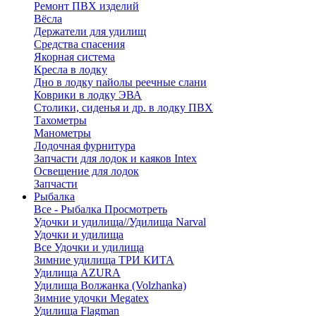
Ремонт ПВХ изделий
Вёсла
Держатели для удилищ
Средства спасения
Якорная система
Кресла в лодку
Дно в лодку пайолы реечные слани
Коврики в лодку ЭВА
Столики, сиденья и др. в лодку ПВХ
Тахометры
Манометры
Лодочная фурнитура
Запчасти для лодок и каяков Intex
Освещение для лодок
Запчасти
Рыбалка
Все - Рыбалка
Просмотреть
Удочки и удилища//Удилища Narval
Удочки и удилища
Все Удочки и удилища
Зимние удилища ТРИ КИТА
Удилища AZURA
Удилища Волжанка (Volzhanka)
Зимние удочки Megatex
Удилища Flagman