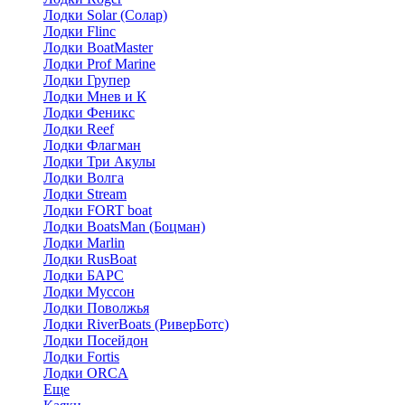
Лодки Solar (Солар)
Лодки Flinc
Лодки BoatMaster
Лодки Prof Marine
Лодки Групер
Лодки Мнев и К
Лодки Феникс
Лодки Reef
Лодки Флагман
Лодки Три Акулы
Лодки Волга
Лодки Stream
Лодки FORT boat
Лодки BoatsMan (Боцман)
Лодки Marlin
Лодки RusBoat
Лодки БАРС
Лодки Муссон
Лодки Поволжья
Лодки RiverBoats (РиверБотс)
Лодки Посейдон
Лодки Fortis
Лодки ORCA
Еще