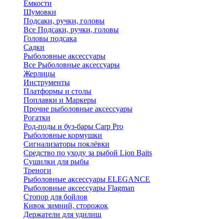
Ёмкости
Шумовки
Подсаки, ручки, головы
Все Подсаки, ручки, головы
Головы подсака
Садки
Рыболовные аксессуары
Все Рыболовные аксессуары
Жерлицы
Инструменты
Платформы и столы
Поплавки и Маркеры
Прочие рыболовные аксессуары
Рогатки
Род-поды и буз-бары Carp Pro
Рыболовные кормушки
Сигнализаторы поклёвки
Средство по уходу за рыбой Lion Baits
Сушилки для рыбы
Треноги
Рыболовные аксессуары ELEGANCE
Рыболовные аксессуары Flagman
Стопор для бойлов
Кивок зимний, сторожок
Держатели для удилищ