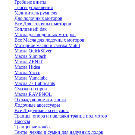
Гребные винты
Тросы управления
Удлинитель румпеля
Для лодочных моторов
Все Для лодочных моторов
Топливный бак
Масла для лодочных моторов
Все Масла для лодочных моторов
Моторное масло и смазка Motul
Масла QuickSilver
Масла Sumitach
Масла ZENIT
Масла Hidea
Масла Yacco
Масла Yamalube
Масла 77 Lubricants
Смазки и спреи
Масла RAVENOL
Охлаждающие жидкости
Лодочные аксессуары
Все Лодочные аксессуары
Транцы, опора и накладки транца под мотор
Насосы
Транцевые колёса
Тенты, чехлы и сумки для надувных лодок