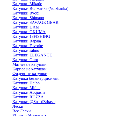
Катушки Mikado
Катушки Волжанка (Volzhanka)
Катушки Ryobi
Катушки Shimano
Катушки SAVAGE GEAR
Катушки DAM
Катушки OKUMA
Катушки 13FISHING
Катушки Rapala
Катушки Favorite
Катушки salmo
Катушки ELEGANCE
Катушки Guru
Матчевые катушки
Карповые катушки
Фидерные катушки
Катушка безынерционная
Катушки Haibo
Катушки Mifine
Катушки Aoqiusite
Катушки RUZZA
Катушки @SnastiZdraste
Лески
Все Лески
Flagman (Флагман)