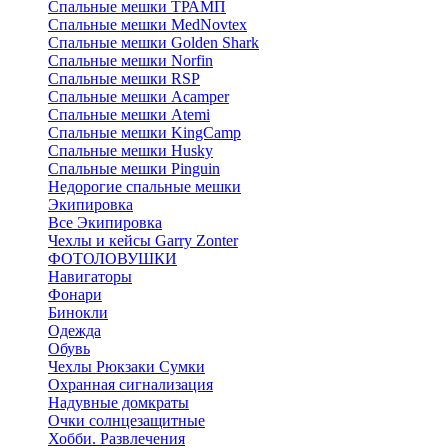
Спальные мешки ТРАМП
Cпальные мешки MedNovtex
Спальные мешки Golden Shark
Спальные мешки Norfin
Спальные мешки RSP
Спальные мешки Acamper
Спальные мешки Atemi
Спальные мешки KingCamp
Спальные мешки Husky
Спальные мешки Pinguin
Недорогие спальные мешки
Экипировка
Все Экипировка
Чехлы и кейсы Garry Zonter
ФОТОЛОВУШКИ
Навигаторы
Фонари
Бинокли
Одежда
Обувь
Чехлы Рюкзаки Сумки
Охранная сигнализация
Надувные домкраты
Очки солнцезащитные
Хобби. Развлечения