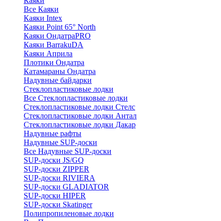
Каяки
Все Каяки
Каяки Intex
Каяки Point 65° North
Каяки ОндатраPRO
Каяки BarrakuDA
Каяки Априла
Плотики Ондатра
Катамараны Ондатра
Надувные байдарки
Стеклопластиковые лодки
Все Стеклопластиковые лодки
Стеклопластиковые лодки Стелс
Стеклопластиковые лодки Антал
Стеклопластиковые лодки Дакар
Надувные рафты
Надувные SUP-доски
Все Надувные SUP-доски
SUP-доски JS/GQ
SUP-доски ZIPPER
SUP-доски RIVIERA
SUP-доски GLADIATOR
SUP-доски HIPER
SUP-доски Skatinger
Полипропиленовые лодки