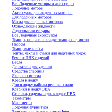
Все Лодочные моторы и аксессуары
Лодочные моторы
Аксессуары для лодочных моторов
Для лодочных моторов
Масла для лодочных моторов
Охлаждающие жидкости
Лодочные аксессуары
Все Лодочные аксессуары
Транцы, опора и накладки транца под мотор
Насосы
Транцевые колёса
Тенты, чехлы и сумки для надувных лодок
Ремонт ПВХ изделий
Вёсла
Держатели для удилищ
Средства спасения
Якорная система
Кресла в лодку
Дно в лодку пайолы реечные слани
Коврики в лодку ЭВА
Столики, сиденья и др. в лодку ПВХ
Тахометры
Манометры
Лодочная фурнитура
Запчасти для лодок и каяков Intex