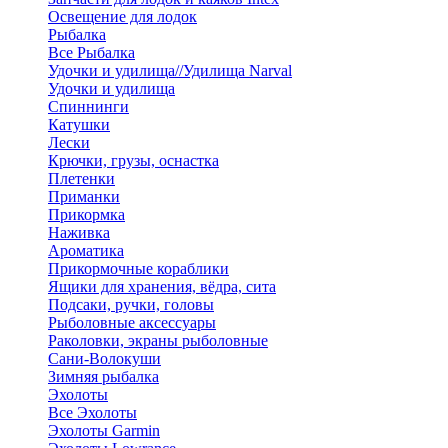
Освещение для лодок
Рыбалка
Все Рыбалка
Удочки и удилища//Удилища Narval
Удочки и удилища
Спиннинги
Катушки
Лески
Крючки, грузы, оснастка
Плетенки
Приманки
Прикормка
Наживка
Ароматика
Прикормочные кораблики
Ящики для хранения, вёдра, сита
Подсаки, ручки, головы
Рыболовные аксессуары
Раколовки, экраны рыболовные
Сани-Волокуши
Зимняя рыбалка
Эхолоты
Все Эхолоты
Эхолоты Garmin