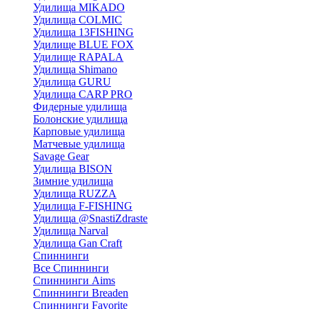
Удилища MIKADO
Удилища COLMIC
Удилища 13FISHING
Удилище BLUE FOX
Удилище RAPALA
Удилища Shimano
Удилища GURU
Удилища CARP PRO
Фидерные удилища
Болонские удилища
Карповые удилища
Матчевые удилища
Savage Gear
Удилища BISON
Зимние удилища
Удилища RUZZA
Удилища F-FISHING
Удилища @SnastiZdraste
Удилища Narval
Удилища Gan Craft
Спиннинги
Все Спиннинги
Спиннинги Aims
Спиннинги Breaden
Спиннинги Favorite