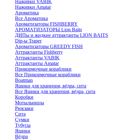
Наживки VABIK
Наживки Amatar
Ароматика
Все Ароматика
Ароматизаторы FISHBERRY
АРОМАТИЗАТОРЫ Lion Baits
ДИПы и жидкие аттрактанты LION BAITS
Dip-ы Traper
Ароматизаторы GREEDY FISH
Аттрактанты Fishberry
Аттрактанты VABIK
Аттрактанты Amatar
Прикормочные кораблики
Все Прикормочные кораблики
Boatman
Ящики для хранения, вёдра, сита
Все Ящики для хранения, вёдра, сита
Коробки
Мотыльницы
Рюкзаки
Сита
Сумки
Тубусы
Ящики
Вёдра