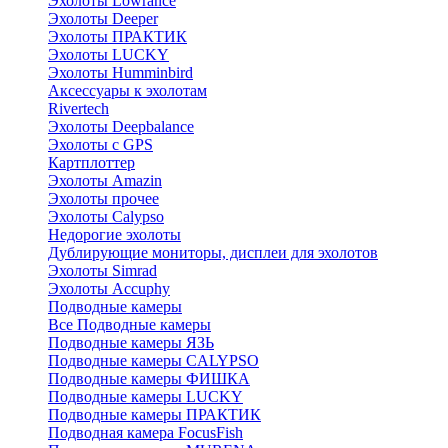
Эхолоты Lowrance
Эхолоты Deeper
Эхолоты ПРАКТИК
Эхолоты LUCKY
Эхолоты Humminbird
Аксессуары к эхолотам
Rivertech
Эхолоты Deepbalance
Эхолоты с GPS
Картплоттер
Эхолоты Amazin
Эхолоты прочее
Эхолоты Calypso
Недорогие эхолоты
Дублирующие мониторы, дисплеи для эхолотов
Эхолоты Simrad
Эхолоты Accuphy
Подводные камеры
Все Подводные камеры
Подводные камеры ЯЗЬ
Подводные камеры CALYPSO
Подводные камеры ФИШКА
Подводные камеры LUCKY
Подводные камеры ПРАКТИК
Подводная камера FocusFish