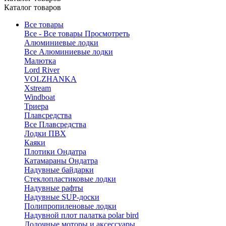
Каталог товаров
Все товары
Все - Все товары
Просмотреть
Алюминиевые лодки
Все Алюминиевые лодки
Малютка
Lord River
VOLZHANKA
Xstream
Windboat
Триера
Плавсредства
Все Плавсредства
Лодки ПВХ
Каяки
Плотики Ондатра
Катамараны Ондатра
Надувные байдарки
Стеклопластиковые лодки
Надувные рафты
Надувные SUP-доски
Полипропиленовые лодки
Надувной плот палатка polar bird
Лодочные моторы и аксессуары