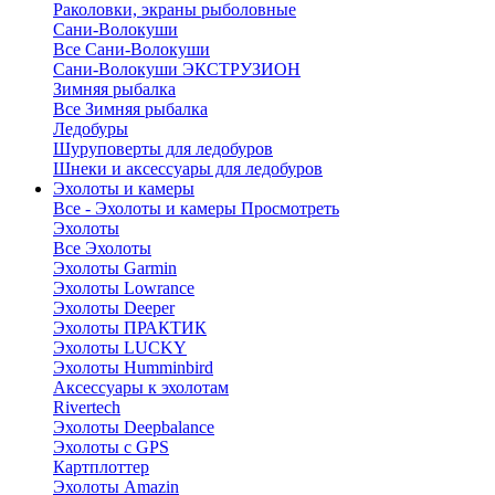
Раколовки, экраны рыболовные
Сани-Волокуши
Все Сани-Волокуши
Сани-Волокуши ЭКСТРУЗИОН
Зимняя рыбалка
Все Зимняя рыбалка
Ледобуры
Шуруповерты для ледобуров
Шнеки и аксессуары для ледобуров
Эхолоты и камеры
Все - Эхолоты и камеры
Просмотреть
Эхолоты
Все Эхолоты
Эхолоты Garmin
Эхолоты Lowrance
Эхолоты Deeper
Эхолоты ПРАКТИК
Эхолоты LUCKY
Эхолоты Humminbird
Аксессуары к эхолотам
Rivertech
Эхолоты Deepbalance
Эхолоты с GPS
Картплоттер
Эхолоты Amazin