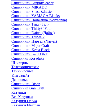
Спиннинги Graphiteleader
Спиннинги MIKADO
Спиннинги SnastiZdraste
Спиннинги YAMAGA Blanks
Спиннинги Волжанка (Volzhanka)
Спиннинги Тикт (Tict)
Спиннинги Thirty34Four
Спиннинги Daiwa (Дайва)
Спиннинги Tailwalk
Спиннинги Нарвал (Narval)
Спиннинги Major Craft
Спиннинги Xesta Black
Спиннинги G-STONE
Спиннинг Kosadaka
Штекерные
Телескопические
Твичинговые
Ультралайт
Джиговые
Спиннинги Bison
Спиннинг Gan Craft
Катушки
Все Катушки
Катушки Daiwa
Катушки Flagman