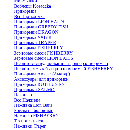
Мормышки
Воблеры Kosadaka
Прикормка
Все Прикормка
Прикормки LION BAITS
Прикормки GREEDY FISH
Прикормки DRAGON
Прикормка VABIK
Прикормки TRAPER
Прикормка FISHBERRY
Зерновые смеси FISHBERRY
Зерновые смеси LION BAITS
Пеллетс экструдированный долгорастворимый
Пеллетс, жмых быстрорастворимый FISHBERRY
Прикормка Amatar (Аматар)
Аксессуары для прикормки
Прикормка RUTILUS RS
Прикормки SALMO
Наживка
Все Наживка
Наживка Lion Baits
Бойлы рыболовные
Наживка FISHBERRY
Технопланктон
Наживки Traper