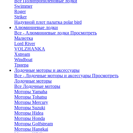
Все Полипропиленовые лодки
Swimmer
Roger
Striker
Надувной плот палатка polar bird
Алюминиевые лодки
Все - Алюминиевые лодки
Просмотреть
Малютка
Lord River
VOLZHANKA
Xstream
Windboat
Триера
Лодочные моторы и аксессуары
Все - Лодочные моторы и аксессуары
Просмотреть
Лодочные моторы
Все Лодочные моторы
Моторы Yamaha
Моторы Tohatsu
Моторы Mercury
Моторы Suzuki
Моторы Hidea
Моторы Honda
Моторы Golfstream
Моторы Hangkai