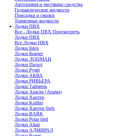
Автохимия и чистящие средства
Гидравлические жидкости
Присадки и смазки
Тормозные жидкости
Лодки ПВХ
Все - Лодки ПВХ
Просмотреть
Лодки ПВХ
Все Лодки ПВХ
Лодки Intex
Лодки Ковчег
Лодки ЛОЦМАН
Лодки Пилот
Лодки Румб
Лодки АКВА
Лодки РИВЬЕРА
Лодки Таймень
Лодки Apache (Апачи)
Лодки Хантер
Лодки Kolibri
Лодки Хантер Stels
Лодки BARK
Лодки Polar bird
Лодки Altair
Лодки АДМИРАЛ
Лодки Roger