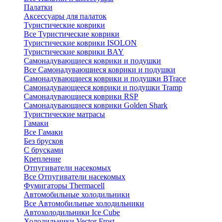
Палатки
Аксессуары для палаток
Туристические коврики
Все Туристические коврики
Туристические коврики ISOLON
Туристические коврики BAY
Самонадувающиеся коврики и подушки
Все Самонадувающиеся коврики и подушки
Самонадувающиеся коврики и подушки BTrace
Самонадувающееся коврики и подушки Tramp
Самонадувающиеся коврики RSP
Самонадувающиеся коврики Golden Shark
Туристические матрасы
Гамаки
Все Гамаки
Без брусков
С брусками
Крепление
Отпугиватели насекомых
Все Отпугиватели насекомых
Фумигаторы Thermacell
Автомобильные холодильники
Все Автомобильные холодильники
Автохолодильники Ice Cube
Холодильники Vector Frost