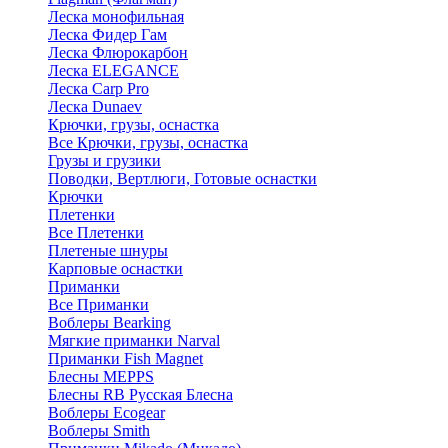
Леска монофильная
Леска Фидер Гам
Леска Флюрокарбон
Леска ELEGANCE
Леска Carp Pro
Леска Dunaev
Крючки, грузы, оснастка
Все Крючки, грузы, оснастка
Грузы и грузики
Поводки, Вертлюги, Готовые оснастки
Крючки
Плетенки
Все Плетенки
Плетеные шнуры
Карповые оснастки
Приманки
Все Приманки
Воблеры Bearking
Мягкие приманки Narval
Приманки Fish Magnet
Блесны MEPPS
Блесны RB Русская Блесна
Воблеры Ecogear
Воблеры Smith