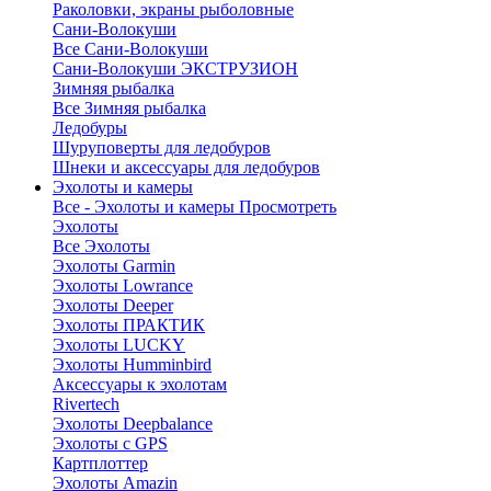
Раколовки, экраны рыболовные
Сани-Волокуши
Все Сани-Волокуши
Сани-Волокуши ЭКСТРУЗИОН
Зимняя рыбалка
Все Зимняя рыбалка
Ледобуры
Шуруповерты для ледобуров
Шнеки и аксессуары для ледобуров
Эхолоты и камеры
Все - Эхолоты и камеры
Просмотреть
Эхолоты
Все Эхолоты
Эхолоты Garmin
Эхолоты Lowrance
Эхолоты Deeper
Эхолоты ПРАКТИК
Эхолоты LUCKY
Эхолоты Humminbird
Аксессуары к эхолотам
Rivertech
Эхолоты Deepbalance
Эхолоты с GPS
Картплоттер
Эхолоты Amazin