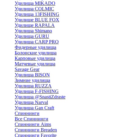
Удилища MIKADO
Удилища COLMIC
Удилища 13FISHING
Удилище BLUE FOX
Удилище RAPALA
Удилища Shimano
Удилища GURU
Удилища CARP PRO
Фидерные удилища
Болонские удилища
Карповые удилища
Матчевые удилища
Savage Gear
Удилища BISON
Зимние удилища
Удилища RUZZA
Удилища F-FISHING
Удилища @SnastiZdraste
Удилища Narval
Удилища Gan Craft
Спиннинги
Все Спиннинги
Спиннинги Aims
Спиннинги Breaden
Спиннинги Favorite