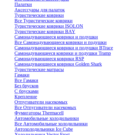
Палатки
Аксессуары для палаток
Туристические коврики
Все Туристические коврики
Туристические коврики ISOLON
Туристические коврики BAY
Самонадувающиеся коврики и подушки
Все Самонадувающиеся коврики и подушки
Самонадувающиеся коврики и подушки BTrace
Самонадувающееся коврики и подушки Tramp
Самонадувающиеся коврики RSP
Самонадувающиеся коврики Golden Shark
Туристические матрасы
Гамаки
Все Гамаки
Без брусков
С брусками
Крепление
Отпугиватели насекомых
Все Отпугиватели насекомых
Фумигаторы Thermacell
Автомобильные холодильники
Все Автомобильные холодильники
Автохолодильники Ice Cube
Холодильники Vector Frost