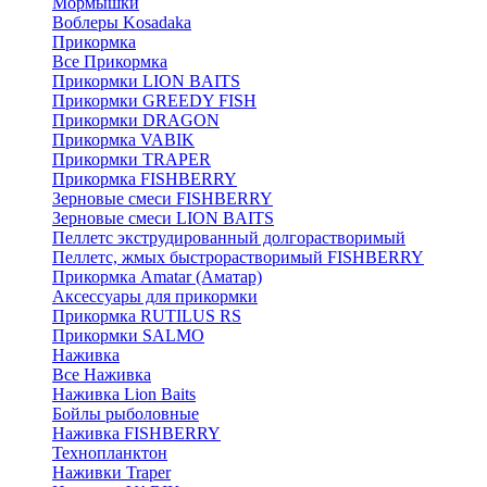
Мормышки
Воблеры Kosadaka
Прикормка
Все Прикормка
Прикормки LION BAITS
Прикормки GREEDY FISH
Прикормки DRAGON
Прикормка VABIK
Прикормки TRAPER
Прикормка FISHBERRY
Зерновые смеси FISHBERRY
Зерновые смеси LION BAITS
Пеллетс экструдированный долгорастворимый
Пеллетс, жмых быстрорастворимый FISHBERRY
Прикормка Amatar (Аматар)
Аксессуары для прикормки
Прикормка RUTILUS RS
Прикормки SALMO
Наживка
Все Наживка
Наживка Lion Baits
Бойлы рыболовные
Наживка FISHBERRY
Технопланктон
Наживки Traper