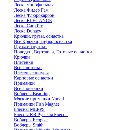
Леска монофильная
Леска Фидер Гам
Леска Флюрокарбон
Леска ELEGANCE
Леска Carp Pro
Леска Dunaev
Крючки, грузы, оснастка
Все Крючки, грузы, оснастка
Грузы и грузики
Поводки, Вертлюги, Готовые оснастки
Крючки
Плетенки
Все Плетенки
Плетеные шнуры
Карповые оснастки
Приманки
Все Приманки
Воблеры Bearking
Мягкие приманки Narval
Приманки Fish Magnet
Блесны MEPPS
Блесны RB Русская Блесна
Воблеры Ecogear
Воблеры Smith