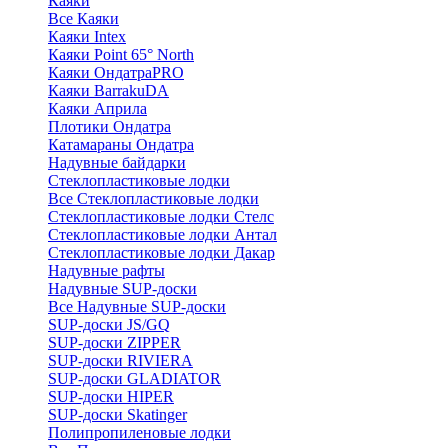
Каяки
Все Каяки
Каяки Intex
Каяки Point 65° North
Каяки ОндатраPRO
Каяки BarrakuDA
Каяки Априла
Плотики Ондатра
Катамараны Ондатра
Надувные байдарки
Стеклопластиковые лодки
Все Стеклопластиковые лодки
Стеклопластиковые лодки Стелс
Стеклопластиковые лодки Антал
Стеклопластиковые лодки Дакар
Надувные рафты
Надувные SUP-доски
Все Надувные SUP-доски
SUP-доски JS/GQ
SUP-доски ZIPPER
SUP-доски RIVIERA
SUP-доски GLADIATOR
SUP-доски HIPER
SUP-доски Skatinger
Полипропиленовые лодки