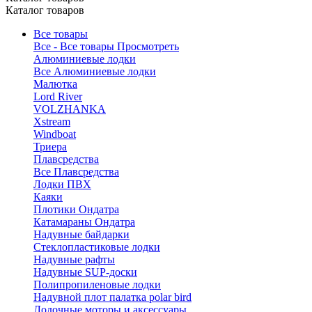
Каталог товаров
Все товары
Все - Все товары
Просмотреть
Алюминиевые лодки
Все Алюминиевые лодки
Малютка
Lord River
VOLZHANKA
Xstream
Windboat
Триера
Плавсредства
Все Плавсредства
Лодки ПВХ
Каяки
Плотики Ондатра
Катамараны Ондатра
Надувные байдарки
Стеклопластиковые лодки
Надувные рафты
Надувные SUP-доски
Полипропиленовые лодки
Надувной плот палатка polar bird
Лодочные моторы и аксессуары