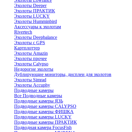
Эхолоты Lowrance
Эхолоты Deeper
Эхолоты ПРАКТИК
Эхолоты LUCKY
Эхолоты Humminbird
Аксессуары к эхолотам
Rivertech
Эхолоты Deepbalance
Эхолоты с GPS
Картплоттер
Эхолоты Amazin
Эхолоты прочее
Эхолоты Calypso
Недорогие эхолоты
Дублирующие мониторы, дисплеи для эхолотов
Эхолоты Simrad
Эхолоты Accuphy
Подводные камеры
Все Подводные камеры
Подводные камеры ЯЗЬ
Подводные камеры CALYPSO
Подводные камеры ФИШКА
Подводные камеры LUCKY
Подводные камеры ПРАКТИК
Подводная камера FocusFish