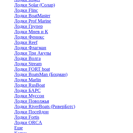
Лодки Solar (Солар)
Лодки Flinc
Лодки BoatMaster
Лодки Prof Marine
Лодки Групер
Лодки Мнев и К
Лодки Феникс
Лодки Reef
Лодки Флагман
Лодки Три Акулы
Лодки Волга
Лодки Stream
Лодки FORT boat
Лодки BoatsMan (Боцман)
Лодки Marlin
Лодки RusBoat
Лодки БАРС
Лодки Муссон
Лодки Поволжья
Лодки RiverBoats (РиверБотс)
Лодки Посейдон
Лодки Fortis
Лодки ORCA
Еще