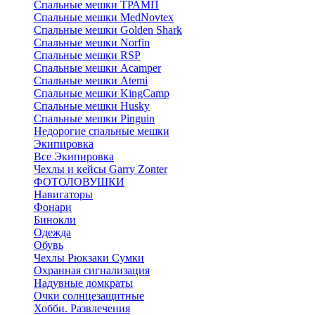
Спальные мешки ТРАМП
Cпальные мешки MedNovtex
Спальные мешки Golden Shark
Спальные мешки Norfin
Спальные мешки RSP
Спальные мешки Acamper
Спальные мешки Atemi
Спальные мешки KingCamp
Спальные мешки Husky
Спальные мешки Pinguin
Недорогие спальные мешки
Экипировка
Все Экипировка
Чехлы и кейсы Garry Zonter
ФОТОЛОВУШКИ
Навигаторы
Фонари
Бинокли
Одежда
Обувь
Чехлы Рюкзаки Сумки
Охранная сигнализация
Надувные домкраты
Очки солнцезащитные
Хобби. Развлечения