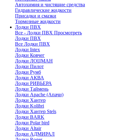
Автохимия и чистящие средства
Гидравлические жидкости
Присадки и смазки
Тормозные жидкости
Лодки ПВХ
Все - Лодки ПВХ
Просмотреть
Лодки ПВХ
Все Лодки ПВХ
Лодки Intex
Лодки Ковчег
Лодки ЛОЦМАН
Лодки Пилот
Лодки Румб
Лодки АКВА
Лодки РИВЬЕРА
Лодки Таймень
Лодки Apache (Апачи)
Лодки Хантер
Лодки Kolibri
Лодки Хантер Stels
Лодки BARK
Лодки Polar bird
Лодки Altair
Лодки АДМИРАЛ
Лодки Roger