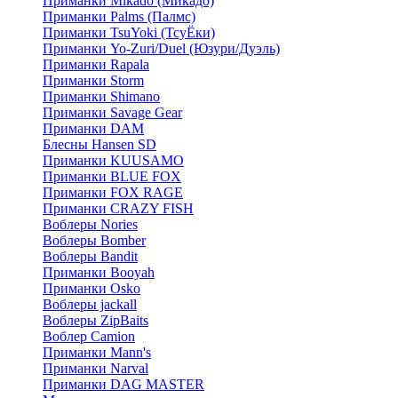
Приманки Mikado (Микадо)
Приманки Palms (Палмс)
Приманки TsuYoki (ТсуЁки)
Приманки Yo-Zuri/Duel (Юзури/Дуэль)
Приманки Rapala
Приманки Storm
Приманки Shimano
Приманки Savage Gear
Приманки DAM
Блесны Hansen SD
Приманки KUUSAMO
Приманки BLUE FOX
Приманки FOX RAGE
Приманки CRAZY FISH
Воблеры Nories
Воблеры Bomber
Воблеры Bandit
Приманки Booyah
Приманки Osko
Воблеры jackall
Воблеры ZipBaits
Воблер Camion
Приманки Mann's
Приманки Narval
Приманки DAG MASTER