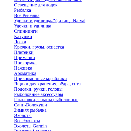
Освещение для лодок
Рыбалка
Все Рыбалка
Удочки и удилища//Удилища Narval
Удочки и удилища
Спиннинги
Катушки
Лески
Крючки, грузы, оснастка
Плетенки
Приманки
Прикормка
Наживка
Ароматика
Прикормочные кораблики
Ящики для хранения, вёдра, сита
Подсаки, ручки, головы
Рыболовные аксессуары
Раколовки, экраны рыболовные
Сани-Волокуши
Зимняя рыбалка
Эхолоты
Все Эхолоты
Эхолоты Garmin