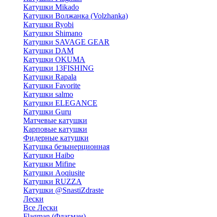
Катушки Mikado
Катушки Волжанка (Volzhanka)
Катушки Ryobi
Катушки Shimano
Катушки SAVAGE GEAR
Катушки DAM
Катушки OKUMA
Катушки 13FISHING
Катушки Rapala
Катушки Favorite
Катушки salmo
Катушки ELEGANCE
Катушки Guru
Матчевые катушки
Карповые катушки
Фидерные катушки
Катушка безынерционная
Катушки Haibo
Катушки Mifine
Катушки Aoqiusite
Катушки RUZZA
Катушки @SnastiZdraste
Лески
Все Лески
Flagman (Флагман)