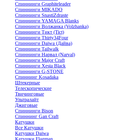
Спиннинги Graphiteleader
Спиннинги MIKADO
Спиннинги SnastiZdraste
Спиннинги YAMAGA Blanks
Спиннинги Волжанка (Volzhanka)
Спиннинги Тикт (Tict)
Спиннинги Thirty34Four
Спиннинги Daiwa (Дайва)
Спиннинги Tailwalk
Спиннинги Нарвал (Narval)
Спиннинги Major Craft
Спиннинги Xesta Black
Спиннинги G-STONE
Спиннинг Kosadaka
Штекерные
Телескопические
Твичинговые
Ультралайт
Джиговые
Спиннинги Bison
Спиннинг Gan Craft
Катушки
Все Катушки
Катушки Daiwa
Катушки Flagman