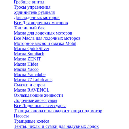
Гребные винты
Тросы управления
Удлинитель румпеля
Для лодочных моторов
Все Для лодочных моторов
Топливный бак
Масла для лодочных моторов
Все Масла для лодочных моторов
Моторное масло и смазка Motul
Масла QuickSilver
Масла Sumitach
Масла ZENIT
Масла Hidea
Масла Yacco
Масла Yamalube
Масла 77 Lubricants
Смазки и спреи
Масла RAVENOL
Охлаждающие жидкости
Лодочные аксессуары
Все Лодочные аксессуары
Транцы, опора и накладки транца под мотор
Насосы
Транцевые колёса
Тенты, чехлы и сумки для надувных лодок