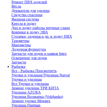
Ремонт ПВХ изделий
Вёсла
Держатели для удилищ
Средства спасения
Якорная система
Кресла в лодку
Дно в лодку пайолы реечные слани
Коврики в лодку ЭВА
Столики, сиденья и др. в лодку ПВХ
Тахометры
Манометры
Лодочная фурнитура
Запчасти для лодок и каяков Intex
Освещение для лодок
Запчасти
Рыбалка
Все - Рыбалка
Просмотреть
Удочки и удилища//Удилища Narval
Удочки и удилища
Все Удочки и удилища
Зимние удилища ТРИ КИТА
Удилища AZURA
Удилища Волжанка (Volzhanka)
Зимние удочки Megatex
Удилища Flagman