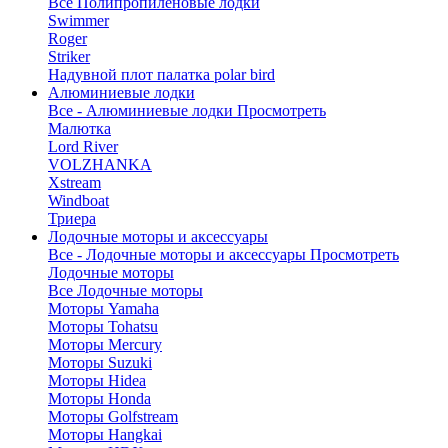
Все Полипропиленовые лодки
Swimmer
Roger
Striker
Надувной плот палатка polar bird
Алюминиевые лодки
Все - Алюминиевые лодки
Просмотреть
Малютка
Lord River
VOLZHANKA
Xstream
Windboat
Триера
Лодочные моторы и аксессуары
Все - Лодочные моторы и аксессуары
Просмотреть
Лодочные моторы
Все Лодочные моторы
Моторы Yamaha
Моторы Tohatsu
Моторы Mercury
Моторы Suzuki
Моторы Hidea
Моторы Honda
Моторы Golfstream
Моторы Hangkai