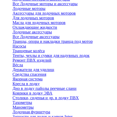
Все Лодочные моторы и аксессуары
Лодочные моторы
Аксессуары для лодочных моторов
Для лодочных моторов
Масла для лодочных моторов
Охлаждающие жидкости
Лодочные аксессуары
Все Лодочные аксессуары
Транцы, опора и накладки транца под мотор
Насосы
Транцевые колёса
Тенты, чехлы и сумки для надувных лодок
Ремонт ПВХ изделий
Вёсла
Держатели для удилищ
Средства спасения
Якорная система
Кресла в лодку
Дно в лодку пайолы реечные слани
Коврики в лодку ЭВА
Столики, сиденья и др. в лодку ПВХ
Тахометры
Манометры
Лодочная фурнитура
Запчасти для лодок и каяков Intex