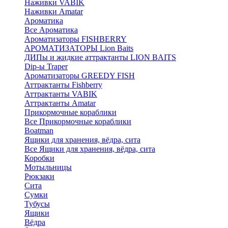
Наживки VABIK
Наживки Amatar
Ароматика
Все Ароматика
Ароматизаторы FISHBERRY
АРОМАТИЗАТОРЫ Lion Baits
ДИПы и жидкие аттрактанты LION BAITS
Dip-ы Traper
Ароматизаторы GREEDY FISH
Аттрактанты Fishberry
Аттрактанты VABIK
Аттрактанты Amatar
Прикормочные кораблики
Все Прикормочные кораблики
Boatman
Ящики для хранения, вёдра, сита
Все Ящики для хранения, вёдра, сита
Коробки
Мотыльницы
Рюкзаки
Сита
Сумки
Тубусы
Ящики
Вёдра