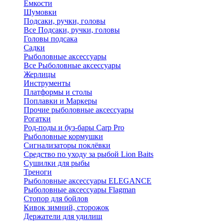
Ёмкости
Шумовки
Подсаки, ручки, головы
Все Подсаки, ручки, головы
Головы подсака
Садки
Рыболовные аксессуары
Все Рыболовные аксессуары
Жерлицы
Инструменты
Платформы и столы
Поплавки и Маркеры
Прочие рыболовные аксессуары
Рогатки
Род-поды и буз-бары Carp Pro
Рыболовные кормушки
Сигнализаторы поклёвки
Средство по уходу за рыбой Lion Baits
Сушилки для рыбы
Треноги
Рыболовные аксессуары ELEGANCE
Рыболовные аксессуары Flagman
Стопор для бойлов
Кивок зимний, сторожок
Держатели для удилищ