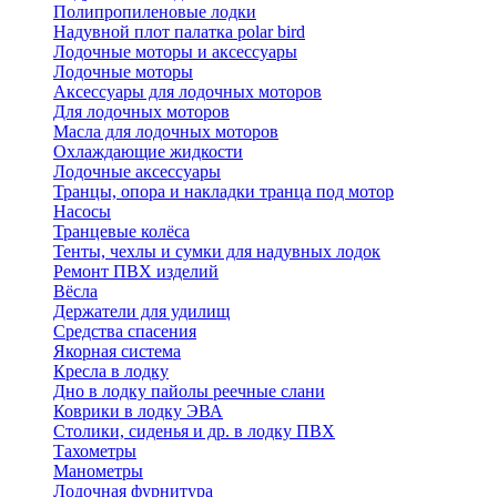
Полипропиленовые лодки
Надувной плот палатка polar bird
Лодочные моторы и аксессуары
Лодочные моторы
Аксессуары для лодочных моторов
Для лодочных моторов
Масла для лодочных моторов
Охлаждающие жидкости
Лодочные аксессуары
Транцы, опора и накладки транца под мотор
Насосы
Транцевые колёса
Тенты, чехлы и сумки для надувных лодок
Ремонт ПВХ изделий
Вёсла
Держатели для удилищ
Средства спасения
Якорная система
Кресла в лодку
Дно в лодку пайолы реечные слани
Коврики в лодку ЭВА
Столики, сиденья и др. в лодку ПВХ
Тахометры
Манометры
Лодочная фурнитура