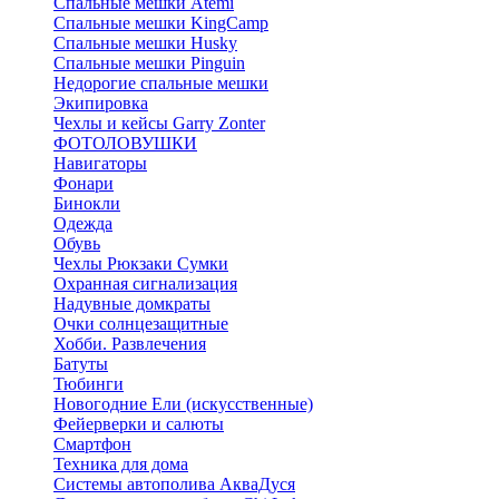
Спальные мешки Atemi
Спальные мешки KingCamp
Спальные мешки Husky
Спальные мешки Pinguin
Недорогие спальные мешки
Экипировка
Чехлы и кейсы Garry Zonter
ФОТОЛОВУШКИ
Навигаторы
Фонари
Бинокли
Одежда
Обувь
Чехлы Рюкзаки Сумки
Охранная сигнализация
Надувные домкраты
Очки солнцезащитные
Хобби. Развлечения
Батуты
Тюбинги
Новогодние Ели (искусственные)
Фейерверки и салюты
Смартфон
Техника для дома
Системы автополива АкваДуся