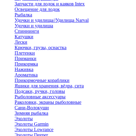
Запчасти для лодок и каяков Intex
Освещение для лодок
Рыбалка
Удочки и удилища//Удилища Narval
Удочки и удилища
Спиннинги
Катушки
Лески
Крючки, грузы, оснастка
Плетенки
Приманки
Прикормка
Наживка
Ароматика
Прикормочные кораблики
Ящики для хранения, вёдра, сита
Подсаки, ручки, головы
Рыболовные аксессуары
Раколовки, экраны рыболовные
Сани-Волокуши
Зимняя рыбалка
Эхолоты
Эхолоты Garmin
Эхолоты Lowrance
Эхолоты Deeper