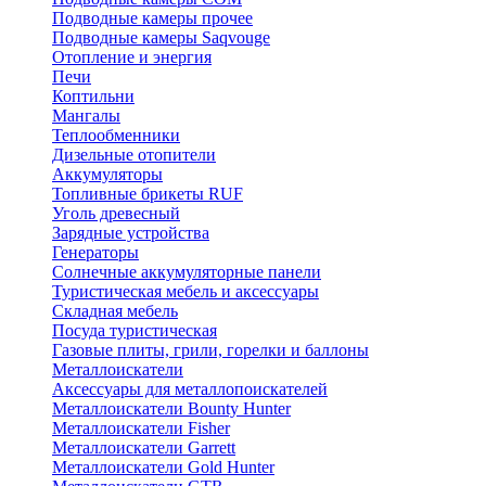
Подводные камеры прочее
Подводные камеры Saqvouge
Отопление и энергия
Печи
Коптильни
Мангалы
Теплообменники
Дизельные отопители
Аккумуляторы
Топливные брикеты RUF
Уголь древесный
Зарядные устройства
Генераторы
Солнечные аккумуляторные панели
Туристическая мебель и аксессуары
Складная мебель
Посуда туристическая
Газовые плиты, грили, горелки и баллоны
Металлоискатели
Аксессуары для металлопоискателей
Металлоискатели Bounty Hunter
Металлоискатели Fisher
Металлоискатели Garrett
Металлоискатели Gold Hunter