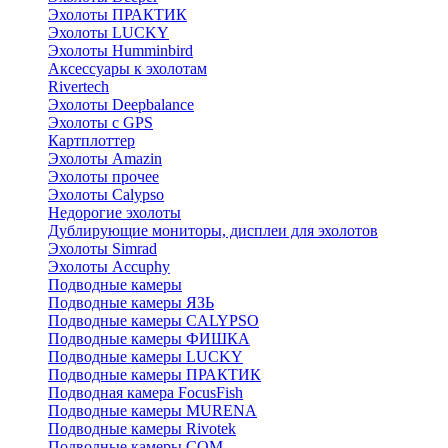
Эхолоты ПРАКТИК
Эхолоты LUCKY
Эхолоты Humminbird
Аксессуары к эхолотам
Rivertech
Эхолоты Deepbalance
Эхолоты с GPS
Картплоттер
Эхолоты Amazin
Эхолоты прочее
Эхолоты Calypso
Недорогие эхолоты
Дублирующие мониторы, дисплеи для эхолотов
Эхолоты Simrad
Эхолоты Accuphy
Подводные камеры
Подводные камеры ЯЗЬ
Подводные камеры CALYPSO
Подводные камеры ФИШКА
Подводные камеры LUCKY
Подводные камеры ПРАКТИК
Подводная камера FocusFish
Подводные камеры MURENA
Подводные камеры Rivotek
Подводные камеры СОМ