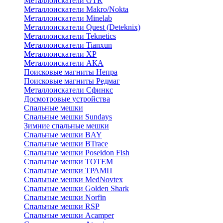
Металлоискатели GTR
Металлоискатели Makro/Nokta
Металлоискатели Minelab
Металлоискатели Quest (Deteknix)
Металлоискатели Teknetics
Металлоискатели Tianxun
Металлоискатели XP
Металлоискатели АКА
Поисковые магниты Непра
Поисковые магниты Редмаг
Металлоискатели Сфинкс
Досмотровые устройства
Спальные мешки
Спальные мешки Sundays
Зимние спальные мешки
Спальные мешки BAY
Спальные мешки BTrace
Спальные мешки Poseidon Fish
Спальные мешки ТОТЕМ
Спальные мешки ТРАМП
Cпальные мешки MedNovtex
Спальные мешки Golden Shark
Спальные мешки Norfin
Спальные мешки RSP
Спальные мешки Acamper