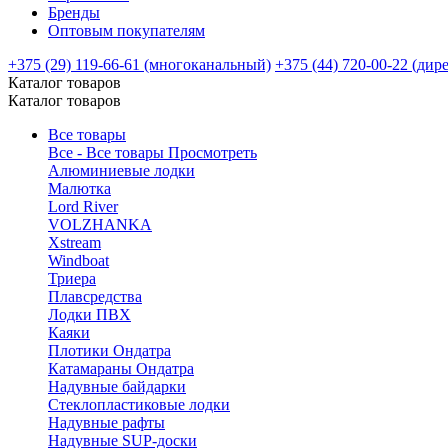
Бренды
Оптовым покупателям
+375 (29) 119-66-61 (многоканальный)
+375 (44) 720-00-22 (дир
Каталог товаров
Каталог товаров
Все товары
Все - Все товары
Просмотреть
Алюминиевые лодки
Малютка
Lord River
VOLZHANKA
Xstream
Windboat
Триера
Плавсредства
Лодки ПВХ
Каяки
Плотики Ондатра
Катамараны Ондатра
Надувные байдарки
Стеклопластиковые лодки
Надувные рафты
Надувные SUP-доски