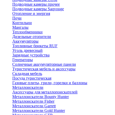
Подводные камеры прочее
Подводные камеры Saqvouge
Отопление и энергия
Печи
Коптильни
Мангалы
Теплообменники
Дизельные отопители
Аккумуляторы
Топливные брикеты RUF
Уголь древесный
Зарядные устройства
Генераторы
Солнечные аккумуляторные панели
Туристическая мебель и аксессуары
Складная мебель
Посуда туристическая
Газовые плиты, грили, горелки и баллоны
Металлоискатели
Аксессуары для металлопоискателей
Металлоискатели Bounty Hunter
Металлоискатели Fisher
Металлоискатели Garrett
Металлоискатели Gold Hunter