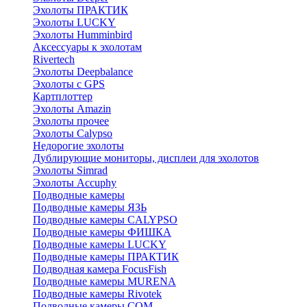
Эхолоты ПРАКТИК
Эхолоты LUCKY
Эхолоты Humminbird
Аксессуары к эхолотам
Rivertech
Эхолоты Deepbalance
Эхолоты с GPS
Картплоттер
Эхолоты Amazin
Эхолоты прочее
Эхолоты Calypso
Недорогие эхолоты
Дублирующие мониторы, дисплеи для эхолотов
Эхолоты Simrad
Эхолоты Accuphy
Подводные камеры
Подводные камеры ЯЗЬ
Подводные камеры CALYPSO
Подводные камеры ФИШКА
Подводные камеры LUCKY
Подводные камеры ПРАКТИК
Подводная камера FocusFish
Подводные камеры MURENA
Подводные камеры Rivotek
Подводные камеры СОМ