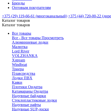
Бренды
Оптовым покупателям
+375 (29) 119-66-61 (многоканальный)
+375 (44) 720-00-22 (дир
Каталог товаров
Каталог товаров
Все товары
Все - Все товары
Просмотреть
Алюминиевые лодки
Малютка
Lord River
VOLZHANKA
Xstream
Windboat
Триера
Плавсредства
Лодки ПВХ
Каяки
Плотики Ондатра
Катамараны Ондатра
Надувные байдарки
Стеклопластиковые лодки
Надувные рафты
Надувные SUP-доски