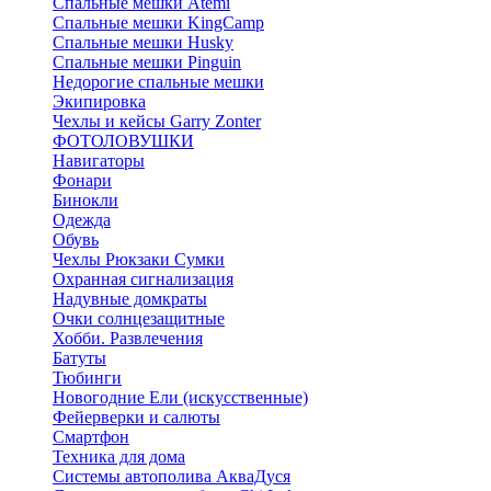
Спальные мешки Atemi
Спальные мешки KingCamp
Спальные мешки Husky
Спальные мешки Pinguin
Недорогие спальные мешки
Экипировка
Чехлы и кейсы Garry Zonter
ФОТОЛОВУШКИ
Навигаторы
Фонари
Бинокли
Одежда
Обувь
Чехлы Рюкзаки Сумки
Охранная сигнализация
Надувные домкраты
Очки солнцезащитные
Хобби. Развлечения
Батуты
Тюбинги
Новогодние Ели (искусственные)
Фейерверки и салюты
Смартфон
Техника для дома
Системы автополива АкваДуся