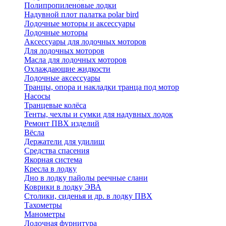
Полипропиленовые лодки
Надувной плот палатка polar bird
Лодочные моторы и аксессуары
Лодочные моторы
Аксессуары для лодочных моторов
Для лодочных моторов
Масла для лодочных моторов
Охлаждающие жидкости
Лодочные аксессуары
Транцы, опора и накладки транца под мотор
Насосы
Транцевые колёса
Тенты, чехлы и сумки для надувных лодок
Ремонт ПВХ изделий
Вёсла
Держатели для удилищ
Средства спасения
Якорная система
Кресла в лодку
Дно в лодку пайолы реечные слани
Коврики в лодку ЭВА
Столики, сиденья и др. в лодку ПВХ
Тахометры
Манометры
Лодочная фурнитура