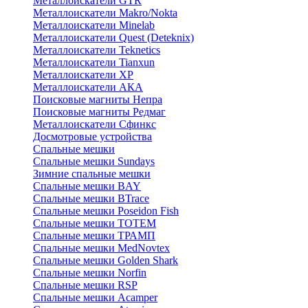
Металлоискатели GTR
Металлоискатели Makro/Nokta
Металлоискатели Minelab
Металлоискатели Quest (Deteknix)
Металлоискатели Teknetics
Металлоискатели Tianxun
Металлоискатели XP
Металлоискатели АКА
Поисковые магниты Непра
Поисковые магниты Редмаг
Металлоискатели Сфинкс
Досмотровые устройства
Спальные мешки
Спальные мешки Sundays
Зимние спальные мешки
Спальные мешки BAY
Спальные мешки BTrace
Спальные мешки Poseidon Fish
Спальные мешки ТОТЕМ
Спальные мешки ТРАМП
Cпальные мешки MedNovtex
Спальные мешки Golden Shark
Спальные мешки Norfin
Спальные мешки RSP
Спальные мешки Acamper