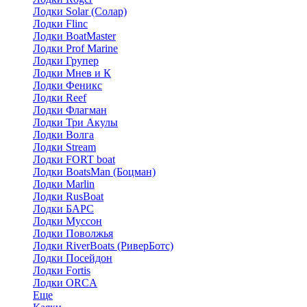
Лодки Solar (Солар)
Лодки Flinc
Лодки BoatMaster
Лодки Prof Marine
Лодки Групер
Лодки Мнев и К
Лодки Феникс
Лодки Reef
Лодки Флагман
Лодки Три Акулы
Лодки Волга
Лодки Stream
Лодки FORT boat
Лодки BoatsMan (Боцман)
Лодки Marlin
Лодки RusBoat
Лодки БАРС
Лодки Муссон
Лодки Поволжья
Лодки RiverBoats (РиверБотс)
Лодки Посейдон
Лодки Fortis
Лодки ORCA
Еще