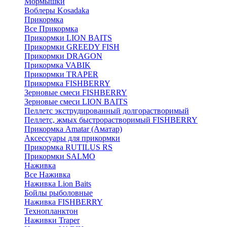
Мормышки
Воблеры Kosadaka
Прикормка
Все Прикормка
Прикормки LION BAITS
Прикормки GREEDY FISH
Прикормки DRAGON
Прикормка VABIK
Прикормки TRAPER
Прикормка FISHBERRY
Зерновые смеси FISHBERRY
Зерновые смеси LION BAITS
Пеллетс экструдированный долгорастворимый
Пеллетс, жмых быстрорастворимый FISHBERRY
Прикормка Amatar (Аматар)
Аксессуары для прикормки
Прикормка RUTILUS RS
Прикормки SALMO
Наживка
Все Наживка
Наживка Lion Baits
Бойлы рыболовные
Наживка FISHBERRY
Технопланктон
Наживки Traper