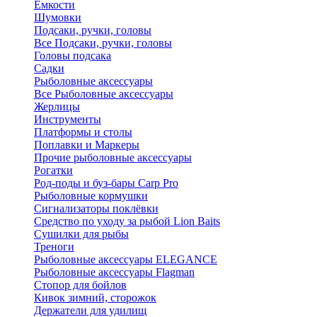
Ёмкости
Шумовки
Подсаки, ручки, головы
Все Подсаки, ручки, головы
Головы подсака
Садки
Рыболовные аксессуары
Все Рыболовные аксессуары
Жерлицы
Инструменты
Платформы и столы
Поплавки и Маркеры
Прочие рыболовные аксессуары
Рогатки
Род-поды и буз-бары Carp Pro
Рыболовные кормушки
Сигнализаторы поклёвки
Средство по уходу за рыбой Lion Baits
Сушилки для рыбы
Треноги
Рыболовные аксессуары ELEGANCE
Рыболовные аксессуары Flagman
Стопор для бойлов
Кивок зимний, сторожок
Держатели для удилищ