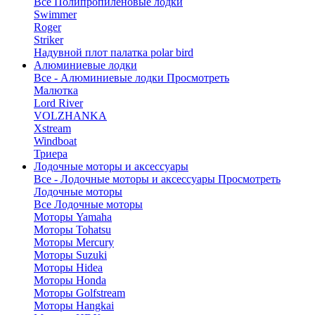
Все Полипропиленовые лодки
Swimmer
Roger
Striker
Надувной плот палатка polar bird
Алюминиевые лодки
Все - Алюминиевые лодки
Просмотреть
Малютка
Lord River
VOLZHANKA
Xstream
Windboat
Триера
Лодочные моторы и аксессуары
Все - Лодочные моторы и аксессуары
Просмотреть
Лодочные моторы
Все Лодочные моторы
Моторы Yamaha
Моторы Tohatsu
Моторы Mercury
Моторы Suzuki
Моторы Hidea
Моторы Honda
Моторы Golfstream
Моторы Hangkai