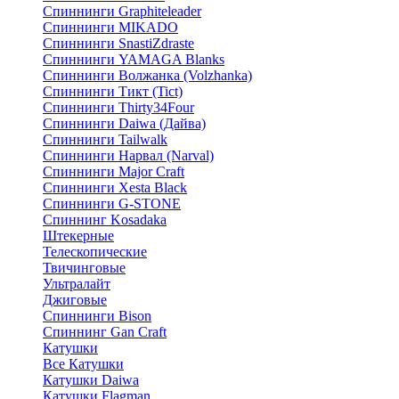
Спиннинги Graphiteleader
Спиннинги MIKADO
Спиннинги SnastiZdraste
Спиннинги YAMAGA Blanks
Спиннинги Волжанка (Volzhanka)
Спиннинги Тикт (Tict)
Спиннинги Thirty34Four
Спиннинги Daiwa (Дайва)
Спиннинги Tailwalk
Спиннинги Нарвал (Narval)
Спиннинги Major Craft
Спиннинги Xesta Black
Спиннинги G-STONE
Спиннинг Kosadaka
Штекерные
Телескопические
Твичинговые
Ультралайт
Джиговые
Спиннинги Bison
Спиннинг Gan Craft
Катушки
Все Катушки
Катушки Daiwa
Катушки Flagman