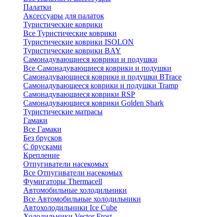
Палатки
Аксессуары для палаток
Туристические коврики
Все Туристические коврики
Туристические коврики ISOLON
Туристические коврики BAY
Самонадувающиеся коврики и подушки
Все Самонадувающиеся коврики и подушки
Самонадувающиеся коврики и подушки BTrace
Самонадувающееся коврики и подушки Tramp
Самонадувающиеся коврики RSP
Самонадувающиеся коврики Golden Shark
Туристические матрасы
Гамаки
Все Гамаки
Без брусков
С брусками
Крепление
Отпугиватели насекомых
Все Отпугиватели насекомых
Фумигаторы Thermacell
Автомобильные холодильники
Все Автомобильные холодильники
Автохолодильники Ice Cube
Холодильники Vector Frost