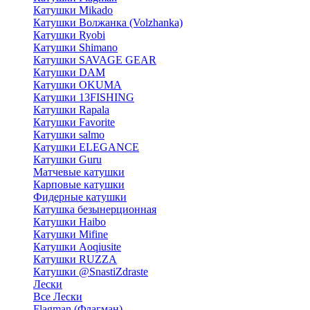
Катушки Mikado
Катушки Волжанка (Volzhanka)
Катушки Ryobi
Катушки Shimano
Катушки SAVAGE GEAR
Катушки DAM
Катушки OKUMA
Катушки 13FISHING
Катушки Rapala
Катушки Favorite
Катушки salmo
Катушки ELEGANCE
Катушки Guru
Матчевые катушки
Карповые катушки
Фидерные катушки
Катушка безынерционная
Катушки Haibo
Катушки Mifine
Катушки Aoqiusite
Катушки RUZZA
Катушки @SnastiZdraste
Лески
Все Лески
Flagman (Флагман)