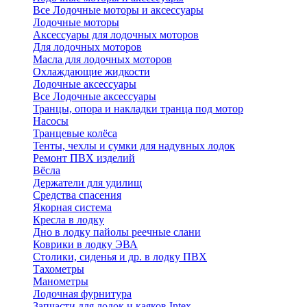
Все Лодочные моторы и аксессуары
Лодочные моторы
Аксессуары для лодочных моторов
Для лодочных моторов
Масла для лодочных моторов
Охлаждающие жидкости
Лодочные аксессуары
Все Лодочные аксессуары
Транцы, опора и накладки транца под мотор
Насосы
Транцевые колёса
Тенты, чехлы и сумки для надувных лодок
Ремонт ПВХ изделий
Вёсла
Держатели для удилищ
Средства спасения
Якорная система
Кресла в лодку
Дно в лодку пайолы реечные слани
Коврики в лодку ЭВА
Столики, сиденья и др. в лодку ПВХ
Тахометры
Манометры
Лодочная фурнитура
Запчасти для лодок и каяков Intex