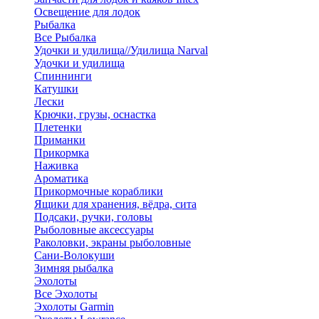
Освещение для лодок
Рыбалка
Все Рыбалка
Удочки и удилища//Удилища Narval
Удочки и удилища
Спиннинги
Катушки
Лески
Крючки, грузы, оснастка
Плетенки
Приманки
Прикормка
Наживка
Ароматика
Прикормочные кораблики
Ящики для хранения, вёдра, сита
Подсаки, ручки, головы
Рыболовные аксессуары
Раколовки, экраны рыболовные
Сани-Волокуши
Зимняя рыбалка
Эхолоты
Все Эхолоты
Эхолоты Garmin