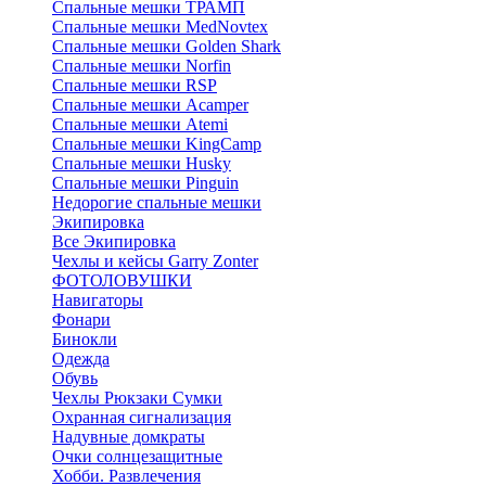
Спальные мешки ТРАМП
Cпальные мешки MedNovtex
Спальные мешки Golden Shark
Спальные мешки Norfin
Спальные мешки RSP
Спальные мешки Acamper
Спальные мешки Atemi
Спальные мешки KingCamp
Спальные мешки Husky
Спальные мешки Pinguin
Недорогие спальные мешки
Экипировка
Все Экипировка
Чехлы и кейсы Garry Zonter
ФОТОЛОВУШКИ
Навигаторы
Фонари
Бинокли
Одежда
Обувь
Чехлы Рюкзаки Сумки
Охранная сигнализация
Надувные домкраты
Очки солнцезащитные
Хобби. Развлечения