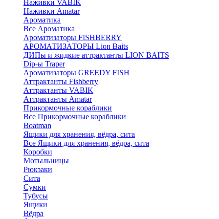
Наживки VABIK
Наживки Amatar
Ароматика
Все Ароматика
Ароматизаторы FISHBERRY
АРОМАТИЗАТОРЫ Lion Baits
ДИПы и жидкие аттрактанты LION BAITS
Dip-ы Traper
Ароматизаторы GREEDY FISH
Аттрактанты Fishberry
Аттрактанты VABIK
Аттрактанты Amatar
Прикормочные кораблики
Все Прикормочные кораблики
Boatman
Ящики для хранения, вёдра, сита
Все Ящики для хранения, вёдра, сита
Коробки
Мотыльницы
Рюкзаки
Сита
Сумки
Тубусы
Ящики
Вёдра