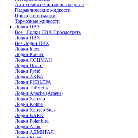
Автохимия и чистящие средства
Гидравлические жидкости
Присадки и смазки
Тормозные жидкости
Лодки ПВХ
Все - Лодки ПВХ
Просмотреть
Лодки ПВХ
Все Лодки ПВХ
Лодки Intex
Лодки Ковчег
Лодки ЛОЦМАН
Лодки Пилот
Лодки Румб
Лодки АКВА
Лодки РИВЬЕРА
Лодки Таймень
Лодки Apache (Апачи)
Лодки Хантер
Лодки Kolibri
Лодки Хантер Stels
Лодки BARK
Лодки Polar bird
Лодки Altair
Лодки АДМИРАЛ
Лодки Roger