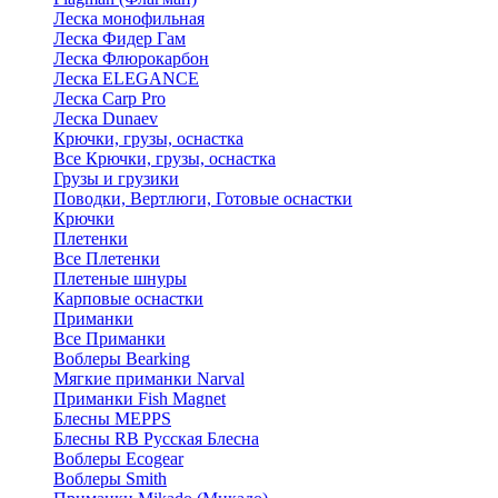
Леска монофильная
Леска Фидер Гам
Леска Флюрокарбон
Леска ELEGANCE
Леска Carp Pro
Леска Dunaev
Крючки, грузы, оснастка
Все Крючки, грузы, оснастка
Грузы и грузики
Поводки, Вертлюги, Готовые оснастки
Крючки
Плетенки
Все Плетенки
Плетеные шнуры
Карповые оснастки
Приманки
Все Приманки
Воблеры Bearking
Мягкие приманки Narval
Приманки Fish Magnet
Блесны MEPPS
Блесны RB Русская Блесна
Воблеры Ecogear
Воблеры Smith