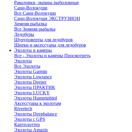
Раколовки, экраны рыболовные
Сани-Волокуши
Все Сани-Волокуши
Сани-Волокуши ЭКСТРУЗИОН
Зимняя рыбалка
Все Зимняя рыбалка
Ледобуры
Шуруповерты для ледобуров
Шнеки и аксессуары для ледобуров
Эхолоты и камеры
Все - Эхолоты и камеры
Просмотреть
Эхолоты
Все Эхолоты
Эхолоты Garmin
Эхолоты Lowrance
Эхолоты Deeper
Эхолоты ПРАКТИК
Эхолоты LUCKY
Эхолоты Humminbird
Аксессуары к эхолотам
Rivertech
Эхолоты Deepbalance
Эхолоты с GPS
Картплоттер
Эхолоты Amazin