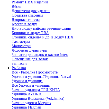
Ремонт ПВХ изделий
Вёсла
Держатели для удилищ
Средства спасения
Якорная система
Кресла в лодку
Дно в лодку пайолы реечные слани
Коврики в лодку ЭВА
Столики, сиденья и др. в лодку ПВХ
Тахометры
Манометры
Лодочная фурнитура
Запчасти для лодок и каяков Intex
Освещение для лодок
Запчасти
Рыбалка
Все - Рыбалка
Просмотреть
Удочки и удилища//Удилища Narval
Удочки и удилища
Все Удочки и удилища
Зимние удилища ТРИ КИТА
Удилища AZURA
Удилища Волжанка (Volzhanka)
Зимние удочки Megatex
Удилища Flagman