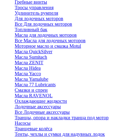
Гребные винты
Тросы управления
Удлинитель румпеля
Для лодочных моторов
Все Для лодочных моторов
Топливный бак
Масла для лодочных моторов
Все Масла для лодочных моторов
Моторное масло и смазка Motul
Масла QuickSilver
Масла Sumitach
Масла ZENIT
Масла Hidea
Масла Yacco
Масла Yamalube
Масла 77 Lubricants
Смазки и спреи
Масла RAVENOL
Охлаждающие жидкости
Лодочные аксессуары
Все Лодочные аксессуары
Транцы, опора и накладки транца под мотор
Насосы
Транцевые колёса
Тенты, чехлы и сумки для надувных лодок