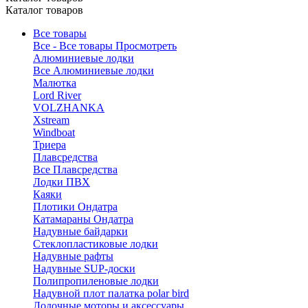
Каталог товаров
Все товары
Все - Все товары
Просмотреть
Алюминиевые лодки
Все Алюминиевые лодки
Малютка
Lord River
VOLZHANKA
Xstream
Windboat
Триера
Плавсредства
Все Плавсредства
Лодки ПВХ
Каяки
Плотики Ондатра
Катамараны Ондатра
Надувные байдарки
Стеклопластиковые лодки
Надувные рафты
Надувные SUP-доски
Полипропиленовые лодки
Надувной плот палатка polar bird
Лодочные моторы и аксессуары