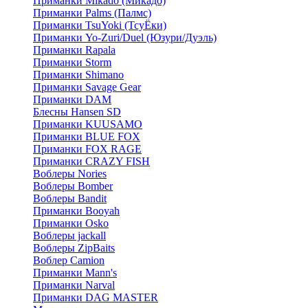
Приманки Mikado (Микадо)
Приманки Palms (Палмс)
Приманки TsuYoki (ТсуЁки)
Приманки Yo-Zuri/Duel (Юзури/Дуэль)
Приманки Rapala
Приманки Storm
Приманки Shimano
Приманки Savage Gear
Приманки DAM
Блесны Hansen SD
Приманки KUUSAMO
Приманки BLUE FOX
Приманки FOX RAGE
Приманки CRAZY FISH
Воблеры Nories
Воблеры Bomber
Воблеры Bandit
Приманки Booyah
Приманки Osko
Воблеры jackall
Воблеры ZipBaits
Воблер Camion
Приманки Mann's
Приманки Narval
Приманки DAG MASTER