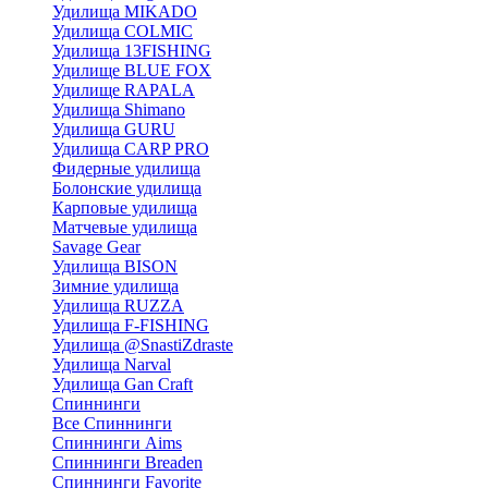
Удилища MIKADO
Удилища COLMIC
Удилища 13FISHING
Удилище BLUE FOX
Удилище RAPALA
Удилища Shimano
Удилища GURU
Удилища CARP PRO
Фидерные удилища
Болонские удилища
Карповые удилища
Матчевые удилища
Savage Gear
Удилища BISON
Зимние удилища
Удилища RUZZA
Удилища F-FISHING
Удилища @SnastiZdraste
Удилища Narval
Удилища Gan Craft
Спиннинги
Все Спиннинги
Спиннинги Aims
Спиннинги Breaden
Спиннинги Favorite