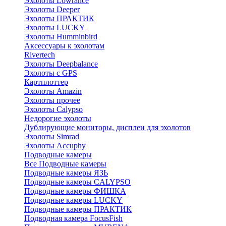
Эхолоты Lowrance
Эхолоты Deeper
Эхолоты ПРАКТИК
Эхолоты LUCKY
Эхолоты Humminbird
Аксессуары к эхолотам
Rivertech
Эхолоты Deepbalance
Эхолоты с GPS
Картплоттер
Эхолоты Amazin
Эхолоты прочее
Эхолоты Calypso
Недорогие эхолоты
Дублирующие мониторы, дисплеи для эхолотов
Эхолоты Simrad
Эхолоты Accuphy
Подводные камеры
Все Подводные камеры
Подводные камеры ЯЗЬ
Подводные камеры CALYPSO
Подводные камеры ФИШКА
Подводные камеры LUCKY
Подводные камеры ПРАКТИК
Подводная камера FocusFish