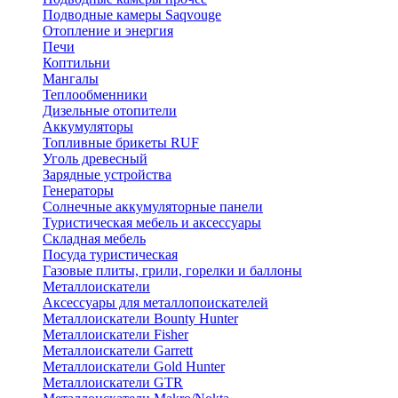
Подводные камеры Saqvouge
Отопление и энергия
Печи
Коптильни
Мангалы
Теплообменники
Дизельные отопители
Аккумуляторы
Топливные брикеты RUF
Уголь древесный
Зарядные устройства
Генераторы
Солнечные аккумуляторные панели
Туристическая мебель и аксессуары
Складная мебель
Посуда туристическая
Газовые плиты, грили, горелки и баллоны
Металлоискатели
Аксессуары для металлопоискателей
Металлоискатели Bounty Hunter
Металлоискатели Fisher
Металлоискатели Garrett
Металлоискатели Gold Hunter
Металлоискатели GTR