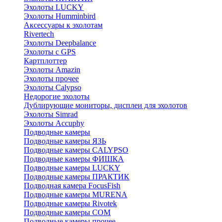
Эхолоты LUCKY
Эхолоты Humminbird
Аксессуары к эхолотам
Rivertech
Эхолоты Deepbalance
Эхолоты с GPS
Картплоттер
Эхолоты Amazin
Эхолоты прочее
Эхолоты Calypso
Недорогие эхолоты
Дублирующие мониторы, дисплеи для эхолотов
Эхолоты Simrad
Эхолоты Accuphy
Подводные камеры
Подводные камеры ЯЗЬ
Подводные камеры CALYPSO
Подводные камеры ФИШКА
Подводные камеры LUCKY
Подводные камеры ПРАКТИК
Подводная камера FocusFish
Подводные камеры MURENA
Подводные камеры Rivotek
Подводные камеры СОМ
Подводные камеры прочее