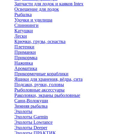
Запчасти для лодок и каяков Intex
Освещение для лодок
Рыбалка
Удочки и удилища
Спиннинги
Катушки
Лески
Крючки, грузы, оснастка
Плетенки
Приманки
Прикормка
Наживка
Ароматика
Прикормочные кораблики
Ящики для хранения, вёдра, сита
Подсаки, ручки, головы
Рыболовные аксессуары
Раколовки, экраны рыболовные
Сани-Волокуши
Зимняя рыбалка
Эхолоты
Эхолоты Garmin
Эхолоты Lowrance
Эхолоты Deeper
Эхолоты ПРАКТИК