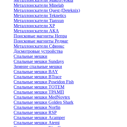
Металлоискатели Makro/Nokta
Металлоискатели Minelab
Металлоискатели Quest (Deteknix)
Металлоискатели Teknetics
Металлоискатели Tianxun
Металлоискатели XP
Металлоискатели АКА
Поисковые магниты Непра
Поисковые магниты Редмаг
Металлоискатели Сфинкс
Досмотровые устройства
Спальные мешки
Спальные мешки Sundays
Зимние спальные мешки
Спальные мешки BAY
Спальные мешки BTrace
Спальные мешки Poseidon Fish
Спальные мешки ТОТЕМ
Спальные мешки ТРАМП
Cпальные мешки MedNovtex
Спальные мешки Golden Shark
Спальные мешки Norfin
Спальные мешки RSP
Спальные мешки Acamper
Спальные мешки Atemi