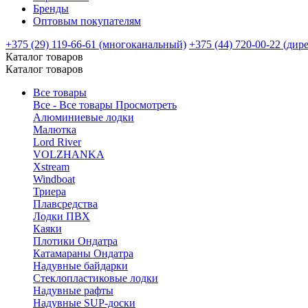
Бренды
Оптовым покупателям
+375 (29) 119-66-61 (многоканальный)
+375 (44) 720-00-22 (дир
Каталог товаров
Каталог товаров
Все товары
Все - Все товары
Просмотреть
Алюминиевые лодки
Малютка
Lord River
VOLZHANKA
Xstream
Windboat
Триера
Плавсредства
Лодки ПВХ
Каяки
Плотики Ондатра
Катамараны Ондатра
Надувные байдарки
Стеклопластиковые лодки
Надувные рафты
Надувные SUP-доски