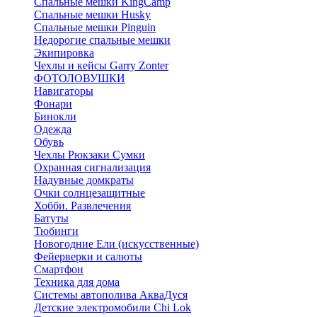
Спальные мешки KingCamp
Спальные мешки Husky
Спальные мешки Pinguin
Недорогие спальные мешки
Экипировка
Чехлы и кейсы Garry Zonter
ФОТОЛОВУШКИ
Навигаторы
Фонари
Бинокли
Одежда
Обувь
Чехлы Рюкзаки Сумки
Охранная сигнализация
Надувные домкраты
Очки солнцезащитные
Хобби. Развлечения
Батуты
Тюбинги
Новогодние Ели (искусственные)
Фейерверки и салюты
Смартфон
Техника для дома
Системы автополива АкваДуся
Детские электромобили Chi Lok