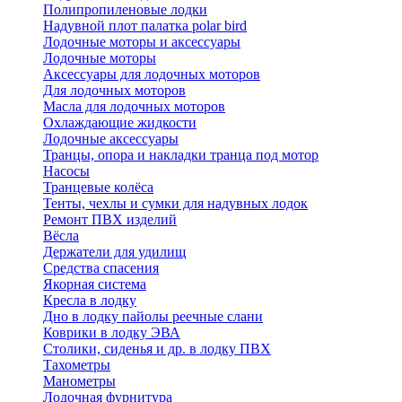
Полипропиленовые лодки
Надувной плот палатка polar bird
Лодочные моторы и аксессуары
Лодочные моторы
Аксессуары для лодочных моторов
Для лодочных моторов
Масла для лодочных моторов
Охлаждающие жидкости
Лодочные аксессуары
Транцы, опора и накладки транца под мотор
Насосы
Транцевые колёса
Тенты, чехлы и сумки для надувных лодок
Ремонт ПВХ изделий
Вёсла
Держатели для удилищ
Средства спасения
Якорная система
Кресла в лодку
Дно в лодку пайолы реечные слани
Коврики в лодку ЭВА
Столики, сиденья и др. в лодку ПВХ
Тахометры
Манометры
Лодочная фурнитура