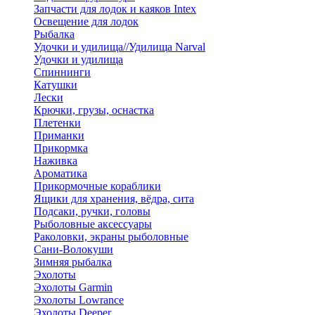
Запчасти для лодок и каяков Intex
Освещение для лодок
Рыбалка
Удочки и удилища//Удилища Narval
Удочки и удилища
Спиннинги
Катушки
Лески
Крючки, грузы, оснастка
Плетенки
Приманки
Прикормка
Наживка
Ароматика
Прикормочные кораблики
Ящики для хранения, вёдра, сита
Подсаки, ручки, головы
Рыболовные аксессуары
Раколовки, экраны рыболовные
Сани-Волокуши
Зимняя рыбалка
Эхолоты
Эхолоты Garmin
Эхолоты Lowrance
Эхолоты Deeper