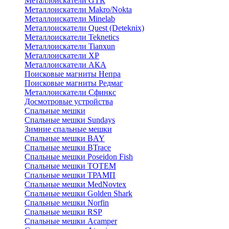
Металлоискатели GTR
Металлоискатели Makro/Nokta
Металлоискатели Minelab
Металлоискатели Quest (Deteknix)
Металлоискатели Teknetics
Металлоискатели Tianxun
Металлоискатели XP
Металлоискатели АКА
Поисковые магниты Непра
Поисковые магниты Редмаг
Металлоискатели Сфинкс
Досмотровые устройства
Спальные мешки
Спальные мешки Sundays
Зимние спальные мешки
Спальные мешки BAY
Спальные мешки BTrace
Спальные мешки Poseidon Fish
Спальные мешки ТОТЕМ
Спальные мешки ТРАМП
Cпальные мешки MedNovtex
Спальные мешки Golden Shark
Спальные мешки Norfin
Спальные мешки RSP
Спальные мешки Acamper