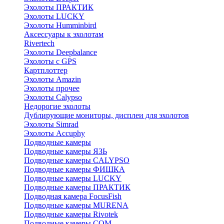
Эхолоты ПРАКТИК
Эхолоты LUCKY
Эхолоты Humminbird
Аксессуары к эхолотам
Rivertech
Эхолоты Deepbalance
Эхолоты с GPS
Картплоттер
Эхолоты Amazin
Эхолоты прочее
Эхолоты Calypso
Недорогие эхолоты
Дублирующие мониторы, дисплеи для эхолотов
Эхолоты Simrad
Эхолоты Accuphy
Подводные камеры
Подводные камеры ЯЗЬ
Подводные камеры CALYPSO
Подводные камеры ФИШКА
Подводные камеры LUCKY
Подводные камеры ПРАКТИК
Подводная камера FocusFish
Подводные камеры MURENA
Подводные камеры Rivotek
Подводные камеры СОМ