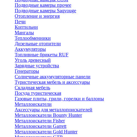
Подводные камеры прочее
Подводные камеры Saqvouge
Отопление и энергия
Печи
Коптильни
Мангалы
Теплообменники
Дизельные отопители
Аккумуляторы
Топливные брикеты RUF
Уголь древесный
Зарядные устройства
Генераторы
Солнечные аккумуляторные панели
Туристическая мебель и аксессуары
Складная мебель
Посуда туристическая
Газовые плиты, грили, горелки и баллоны
Металлоискатели
Аксессуары для металлопоискателей
Металлоискатели Bounty Hunter
Металлоискатели Fisher
Металлоискатели Garrett
Металлоискатели Gold Hunter