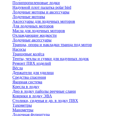
Полипропиленовые лодки
Надувной плот палатка polar bird
Лодочные моторы и аксессуары
Лодочные моторы
Аксессуары для лодочных моторов
Для лодочных моторов
Масла для лодочных моторов
Охлаждающие жидкости
Лодочные аксессуары
Транцы, опора и накладки транца под мотор
Насосы
Транцевые колёса
Тенты, чехлы и сумки для надувных лодок
Ремонт ПВХ изделий
Вёсла
Держатели для удилищ
Средства спасения
Якорная система
Кресла в лодку
Дно в лодку пайолы реечные слани
Коврики в лодку ЭВА
Столики, сиденья и др. в лодку ПВХ
Тахометры
Манометры
Лодочная фурнитура