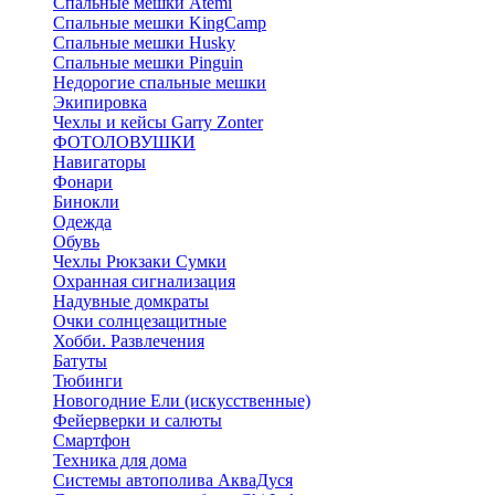
Спальные мешки Atemi
Спальные мешки KingCamp
Спальные мешки Husky
Спальные мешки Pinguin
Недорогие спальные мешки
Экипировка
Чехлы и кейсы Garry Zonter
ФОТОЛОВУШКИ
Навигаторы
Фонари
Бинокли
Одежда
Обувь
Чехлы Рюкзаки Сумки
Охранная сигнализация
Надувные домкраты
Очки солнцезащитные
Хобби. Развлечения
Батуты
Тюбинги
Новогодние Ели (искусственные)
Фейерверки и салюты
Смартфон
Техника для дома
Системы автополива АкваДуся