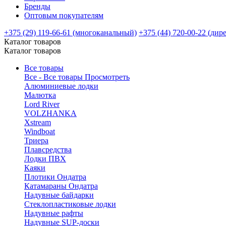
Бренды
Оптовым покупателям
+375 (29) 119-66-61 (многоканальный)
+375 (44) 720-00-22 (дир
Каталог товаров
Каталог товаров
Все товары
Все - Все товары
Просмотреть
Алюминиевые лодки
Малютка
Lord River
VOLZHANKA
Xstream
Windboat
Триера
Плавсредства
Лодки ПВХ
Каяки
Плотики Ондатра
Катамараны Ондатра
Надувные байдарки
Стеклопластиковые лодки
Надувные рафты
Надувные SUP-доски