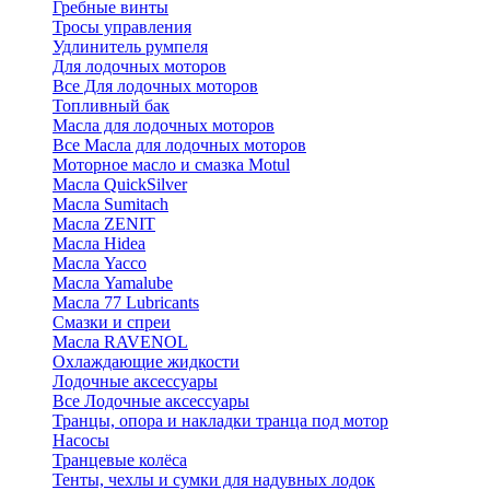
Гребные винты
Тросы управления
Удлинитель румпеля
Для лодочных моторов
Все Для лодочных моторов
Топливный бак
Масла для лодочных моторов
Все Масла для лодочных моторов
Моторное масло и смазка Motul
Масла QuickSilver
Масла Sumitach
Масла ZENIT
Масла Hidea
Масла Yacco
Масла Yamalube
Масла 77 Lubricants
Смазки и спреи
Масла RAVENOL
Охлаждающие жидкости
Лодочные аксессуары
Все Лодочные аксессуары
Транцы, опора и накладки транца под мотор
Насосы
Транцевые колёса
Тенты, чехлы и сумки для надувных лодок