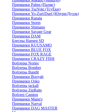
Приманки Mikado (Микадо)
Приманки Palms (Палмс)
Приманки TsuYoki (ТсуЁки)
Приманки Yo-Zuri/Duel (Юзури/Дуэль)
Приманки Rapala
Приманки Storm
Приманки Shimano
Приманки Savage Gear
Приманки DAM
Блесны Hansen SD
Приманки KUUSAMO
Приманки BLUE FOX
Приманки FOX RAGE
Приманки CRAZY FISH
Воблеры Nories
Воблеры Bomber
Воблеры Bandit
Приманки Booyah
Приманки Osko
Воблеры jackall
Воблеры ZipBaits
Воблер Camion
Приманки Mann's
Приманки Narval
Приманки DAG MASTER