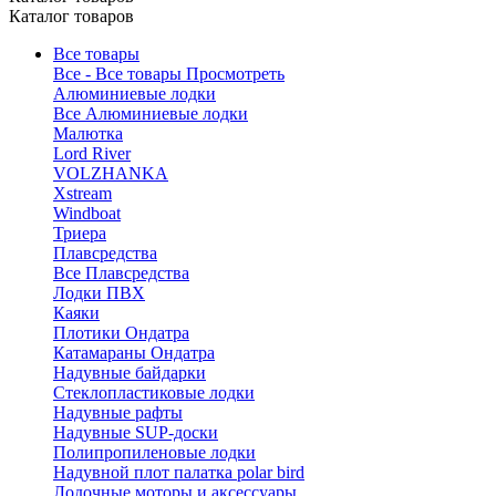
Каталог товаров
Все товары
Все - Все товары
Просмотреть
Алюминиевые лодки
Все Алюминиевые лодки
Малютка
Lord River
VOLZHANKA
Xstream
Windboat
Триера
Плавсредства
Все Плавсредства
Лодки ПВХ
Каяки
Плотики Ондатра
Катамараны Ондатра
Надувные байдарки
Стеклопластиковые лодки
Надувные рафты
Надувные SUP-доски
Полипропиленовые лодки
Надувной плот палатка polar bird
Лодочные моторы и аксессуары