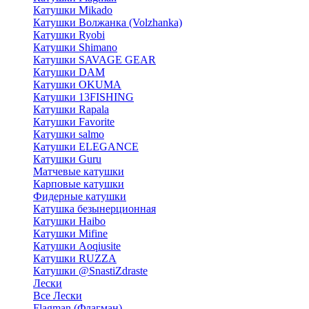
Катушки Mikado
Катушки Волжанка (Volzhanka)
Катушки Ryobi
Катушки Shimano
Катушки SAVAGE GEAR
Катушки DAM
Катушки OKUMA
Катушки 13FISHING
Катушки Rapala
Катушки Favorite
Катушки salmo
Катушки ELEGANCE
Катушки Guru
Матчевые катушки
Карповые катушки
Фидерные катушки
Катушка безынерционная
Катушки Haibo
Катушки Mifine
Катушки Aoqiusite
Катушки RUZZA
Катушки @SnastiZdraste
Лески
Все Лески
Flagman (Флагман)