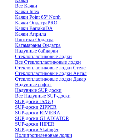
Каяки
Все Каяки
Каяки Intex
Каяки Point 65° North
Каяки ОндатраPRO
Каяки BarrakuDA
Каяки Априла
Плотики Ондатра
Катамараны Ондатра
Надувные байдарки
Стеклопластиковые лодки
Все Стеклопластиковые лодки
Стеклопластиковые лодки Стелс
Стеклопластиковые лодки Антал
Стеклопластиковые лодки Дакар
Надувные рафты
Надувные SUP-доски
Все Надувные SUP-доски
SUP-доски JS/GQ
SUP-доски ZIPPER
SUP-доски RIVIERA
SUP-доски GLADIATOR
SUP-доски HIPER
SUP-доски Skatinger
Полипропиленовые лодки