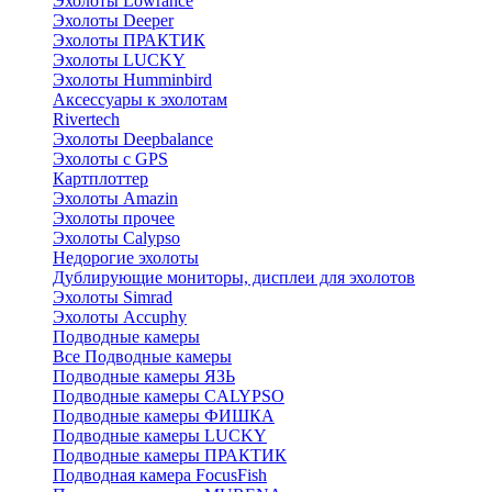
Эхолоты Lowrance
Эхолоты Deeper
Эхолоты ПРАКТИК
Эхолоты LUCKY
Эхолоты Humminbird
Аксессуары к эхолотам
Rivertech
Эхолоты Deepbalance
Эхолоты с GPS
Картплоттер
Эхолоты Amazin
Эхолоты прочее
Эхолоты Calypso
Недорогие эхолоты
Дублирующие мониторы, дисплеи для эхолотов
Эхолоты Simrad
Эхолоты Accuphy
Подводные камеры
Все Подводные камеры
Подводные камеры ЯЗЬ
Подводные камеры CALYPSO
Подводные камеры ФИШКА
Подводные камеры LUCKY
Подводные камеры ПРАКТИК
Подводная камера FocusFish