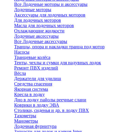
Все Лодочные моторы и аксессуары
Лодочные моторы
Аксессуары для лодочных моторов
Для лодочных моторов
Масла для лодочных моторов
Охлаждающие жидкости
Лодочные аксессуары
Все Лодочные аксессуары
Транцы, опора и накладки транца под мотор
Насосы
Транцевые колёса
Тенты, чехлы и сумки для надувных лодок
Ремонт ПВХ изделий
Вёсла
Держатели для удилищ
Средства спасения
Якорная система
Кресла в лодку
Дно в лодку пайолы реечные слани
Коврики в лодку ЭВА
Столики, сиденья и др. в лодку ПВХ
Тахометры
Манометры
Лодочная фурнитура
Запчасти для лодок и каяков Intex