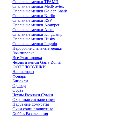
Спальные мешки ТРАМП
Cпальные мешки MedNovtex
Спальные мешки Golden Shark
Спальные мешки Norfin
Спальные мешки RSP
Спальные мешки Acamper
Спальные мешки Atemi
Спальные мешки KingCamp
Спальные мешки Husky
Спальные мешки Pinguin
Недорогие спальные мешки
Экипировка
Все Экипировка
Чехлы и кейсы Garry Zonter
ФОТОЛОВУШКИ
Навигаторы
Фонари
Бинокли
Одежда
Обувь
Чехлы Рюкзаки Сумки
Охранная сигнализация
Надувные домкраты
Очки солнцезащитные
Хобби. Развлечения