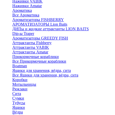
Наживки VABIK
Наживки Amatar
Ароматика
Все Ароматика
Ароматизаторы FISHBERRY
АРОМАТИЗАТОРЫ Lion Baits
ДИПы и жидкие аттрактанты LION BAITS
Dip-ы Traper
Ароматизаторы GREEDY FISH
Аттрактанты Fishberry
Аттрактанты VABIK
Аттрактанты Amatar
Прикормочные кораблики
Все Прикормочные кораблики
Boatman
Ящики для хранения, вёдра, сита
Все Ящики для хранения, вёдра, сита
Коробки
Мотыльницы
Рюкзаки
Сита
Сумки
Тубусы
Ящики
Вёдра