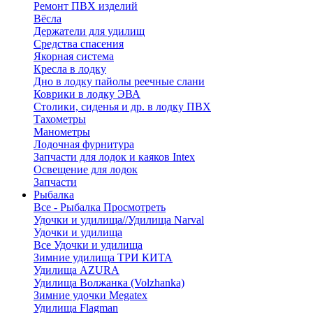
Ремонт ПВХ изделий
Вёсла
Держатели для удилищ
Средства спасения
Якорная система
Кресла в лодку
Дно в лодку пайолы реечные слани
Коврики в лодку ЭВА
Столики, сиденья и др. в лодку ПВХ
Тахометры
Манометры
Лодочная фурнитура
Запчасти для лодок и каяков Intex
Освещение для лодок
Запчасти
Рыбалка
Все - Рыбалка
Просмотреть
Удочки и удилища//Удилища Narval
Удочки и удилища
Все Удочки и удилища
Зимние удилища ТРИ КИТА
Удилища AZURA
Удилища Волжанка (Volzhanka)
Зимние удочки Megatex
Удилища Flagman