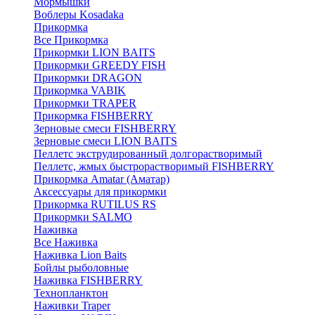
Мормышки
Воблеры Kosadaka
Прикормка
Все Прикормка
Прикормки LION BAITS
Прикормки GREEDY FISH
Прикормки DRAGON
Прикормка VABIK
Прикормки TRAPER
Прикормка FISHBERRY
Зерновые смеси FISHBERRY
Зерновые смеси LION BAITS
Пеллетс экструдированный долгорастворимый
Пеллетс, жмых быстрорастворимый FISHBERRY
Прикормка Amatar (Аматар)
Аксессуары для прикормки
Прикормка RUTILUS RS
Прикормки SALMO
Наживка
Все Наживка
Наживка Lion Baits
Бойлы рыболовные
Наживка FISHBERRY
Технопланктон
Наживки Traper