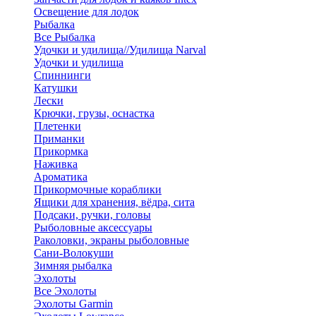
Освещение для лодок
Рыбалка
Все Рыбалка
Удочки и удилища//Удилища Narval
Удочки и удилища
Спиннинги
Катушки
Лески
Крючки, грузы, оснастка
Плетенки
Приманки
Прикормка
Наживка
Ароматика
Прикормочные кораблики
Ящики для хранения, вёдра, сита
Подсаки, ручки, головы
Рыболовные аксессуары
Раколовки, экраны рыболовные
Сани-Волокуши
Зимняя рыбалка
Эхолоты
Все Эхолоты
Эхолоты Garmin