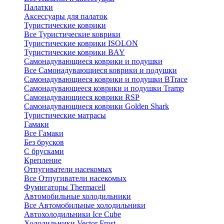
Палатки
Аксессуары для палаток
Туристические коврики
Все Туристические коврики
Туристические коврики ISOLON
Туристические коврики BAY
Самонадувающиеся коврики и подушки
Все Самонадувающиеся коврики и подушки
Самонадувающиеся коврики и подушки BTrace
Самонадувающееся коврики и подушки Tramp
Самонадувающиеся коврики RSP
Самонадувающиеся коврики Golden Shark
Туристические матрасы
Гамаки
Все Гамаки
Без брусков
С брусками
Крепление
Отпугиватели насекомых
Все Отпугиватели насекомых
Фумигаторы Thermacell
Автомобильные холодильники
Все Автомобильные холодильники
Автохолодильники Ice Cube
Холодильники Vector Frost