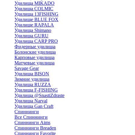
Удилища MIKADO
Удилища COLMIC
Удилища 13FISHING
Удилище BLUE FOX
Удилище RAPALA
Удилища Shimano
Удилища GURU
Удилища CARP PRO
Фидерные удилища
Болонские удилища
Карповые удилища
Матчевые удилища
Savage Gear
Удилища BISON
Зимние удилища
Удилища RUZZA
Удилища F-FISHING
Удилища @SnastiZdraste
Удилища Narval
Удилища Gan Craft
Спиннинги
Все Спиннинги
Спиннинги Aims
Спиннинги Breaden
Спиннинги Favorite