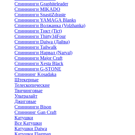
Спиннинги Graphiteleader
Спиннинги MIKADO
Спиннинги SnastiZdraste
Спиннинги YAMAGA Blanks
Спиннинги Волжанка (Volzhanka)
Спиннинги Тикт (Tict)
Спиннинги Thirty34Four
Спиннинги Daiwa (Дайва)
Спиннинги Tailwalk
Спиннинги Нарвал (Narval)
Спиннинги Major Craft
Спиннинги Xesta Black
Спиннинги G-STONE
Спиннинг Kosadaka
Штекерные
Телескопические
Твичинговые
Ультралайт
Джиговые
Спиннинги Bison
Спиннинг Gan Craft
Катушки
Все Катушки
Катушки Daiwa
Катушки Flagman