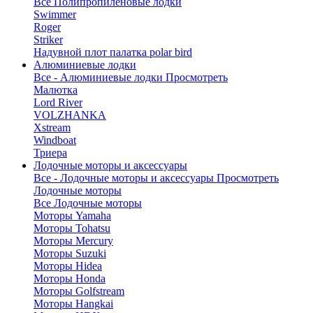
Все Полипропиленовые лодки
Swimmer
Roger
Striker
Надувной плот палатка polar bird
Алюминиевые лодки
Все - Алюминиевые лодки
Просмотреть
Малютка
Lord River
VOLZHANKA
Xstream
Windboat
Триера
Лодочные моторы и аксессуары
Все - Лодочные моторы и аксессуары
Просмотреть
Лодочные моторы
Все Лодочные моторы
Моторы Yamaha
Моторы Tohatsu
Моторы Mercury
Моторы Suzuki
Моторы Hidea
Моторы Honda
Моторы Golfstream
Моторы Hangkai