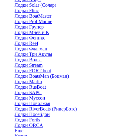
Лодки Solar (Солар)
Лодки Flinc
Лодки BoatMaster
Лодки Prof Marine
Лодки Групер
Лодки Мнев и К
Лодки Феникс
Лодки Reef
Лодки Флагман
Лодки Три Акулы
Лодки Волга
Лодки Stream
Лодки FORT boat
Лодки BoatsMan (Боцман)
Лодки Marlin
Лодки RusBoat
Лодки БАРС
Лодки Муссон
Лодки Поволжья
Лодки RiverBoats (РиверБотс)
Лодки Посейдон
Лодки Fortis
Лодки ORCA
Еще