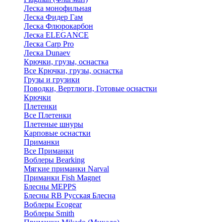
Леска монофильная
Леска Фидер Гам
Леска Флюрокарбон
Леска ELEGANCE
Леска Carp Pro
Леска Dunaev
Крючки, грузы, оснастка
Все Крючки, грузы, оснастка
Грузы и грузики
Поводки, Вертлюги, Готовые оснастки
Крючки
Плетенки
Все Плетенки
Плетеные шнуры
Карповые оснастки
Приманки
Все Приманки
Воблеры Bearking
Мягкие приманки Narval
Приманки Fish Magnet
Блесны MEPPS
Блесны RB Русская Блесна
Воблеры Ecogear
Воблеры Smith