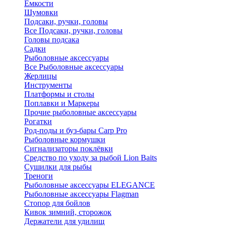
Ёмкости
Шумовки
Подсаки, ручки, головы
Все Подсаки, ручки, головы
Головы подсака
Садки
Рыболовные аксессуары
Все Рыболовные аксессуары
Жерлицы
Инструменты
Платформы и столы
Поплавки и Маркеры
Прочие рыболовные аксессуары
Рогатки
Род-поды и буз-бары Carp Pro
Рыболовные кормушки
Сигнализаторы поклёвки
Средство по уходу за рыбой Lion Baits
Сушилки для рыбы
Треноги
Рыболовные аксессуары ELEGANCE
Рыболовные аксессуары Flagman
Стопор для бойлов
Кивок зимний, сторожок
Держатели для удилищ