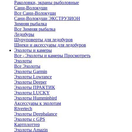
Раколовки, экраны рыболовные
Сани-Волокуши
Все Сани-Волокуши
Сани-Волокуши ЭКСТРУЗИОН
Зимняя рыбалка
Все Зимняя рыбалка
Ледобуры
Шуруповерты для ледобуров
Шнеки и аксессуары для ледобуров
Эхолоты и камеры
Все - Эхолоты и камеры
Просмотреть
Эхолоты
Все Эхолоты
Эхолоты Garmin
Эхолоты Lowrance
Эхолоты Deeper
Эхолоты ПРАКТИК
Эхолоты LUCKY
Эхолоты Humminbird
Аксессуары к эхолотам
Rivertech
Эхолоты Deepbalance
Эхолоты с GPS
Картплоттер
Эхолоты Amazin