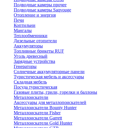
Подводные камеры прочее
Подводные камеры Saqvouge
Отопление и энергия
Печи
Коптильни
Мангалы
Теплообменники
Дизельные отопители
Аккумуляторы
Топливные брикеты RUF
Уголь древесный
Зарядные устройства
Генераторы
Солнечные аккумуляторные панели
Туристическая мебель и аксессуары
Складная мебель
Посуда туристическая
Газовые плиты, грили, горелки и баллоны
Металлоискатели
Аксессуары для металлопоискателей
Металлоискатели Bounty Hunter
Металлоискатели Fisher
Металлоискатели Garrett
Металлоискатели Gold Hunter