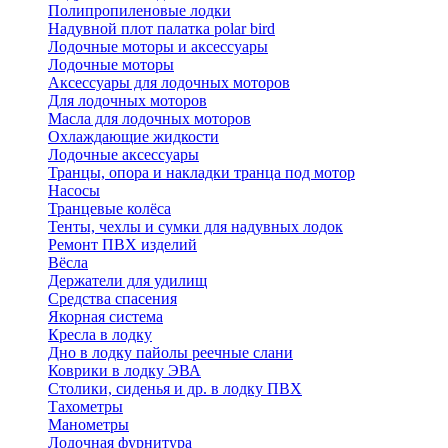
Полипропиленовые лодки
Надувной плот палатка polar bird
Лодочные моторы и аксессуары
Лодочные моторы
Аксессуары для лодочных моторов
Для лодочных моторов
Масла для лодочных моторов
Охлаждающие жидкости
Лодочные аксессуары
Транцы, опора и накладки транца под мотор
Насосы
Транцевые колёса
Тенты, чехлы и сумки для надувных лодок
Ремонт ПВХ изделий
Вёсла
Держатели для удилищ
Средства спасения
Якорная система
Кресла в лодку
Дно в лодку пайолы реечные слани
Коврики в лодку ЭВА
Столики, сиденья и др. в лодку ПВХ
Тахометры
Манометры
Лодочная фурнитура