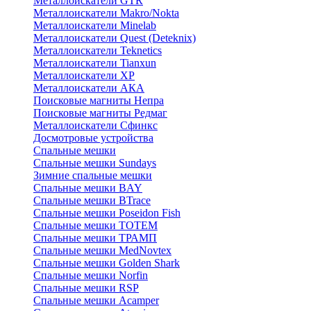
Металлоискатели GTR
Металлоискатели Makro/Nokta
Металлоискатели Minelab
Металлоискатели Quest (Deteknix)
Металлоискатели Teknetics
Металлоискатели Tianxun
Металлоискатели XP
Металлоискатели АКА
Поисковые магниты Непра
Поисковые магниты Редмаг
Металлоискатели Сфинкс
Досмотровые устройства
Спальные мешки
Спальные мешки Sundays
Зимние спальные мешки
Спальные мешки BAY
Спальные мешки BTrace
Спальные мешки Poseidon Fish
Спальные мешки ТОТЕМ
Спальные мешки ТРАМП
Cпальные мешки MedNovtex
Спальные мешки Golden Shark
Спальные мешки Norfin
Спальные мешки RSP
Спальные мешки Acamper