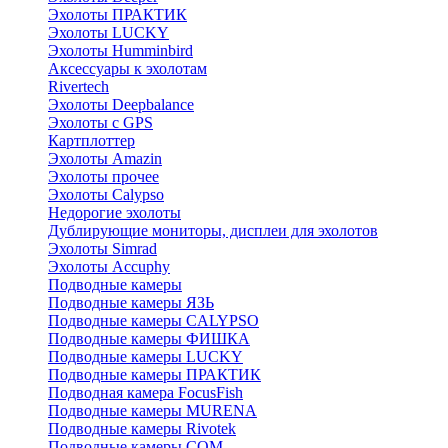
Эхолоты ПРАКТИК
Эхолоты LUCKY
Эхолоты Humminbird
Аксессуары к эхолотам
Rivertech
Эхолоты Deepbalance
Эхолоты с GPS
Картплоттер
Эхолоты Amazin
Эхолоты прочее
Эхолоты Calypso
Недорогие эхолоты
Дублирующие мониторы, дисплеи для эхолотов
Эхолоты Simrad
Эхолоты Accuphy
Подводные камеры
Подводные камеры ЯЗЬ
Подводные камеры CALYPSO
Подводные камеры ФИШКА
Подводные камеры LUCKY
Подводные камеры ПРАКТИК
Подводная камера FocusFish
Подводные камеры MURENA
Подводные камеры Rivotek
Подводные камеры СОМ