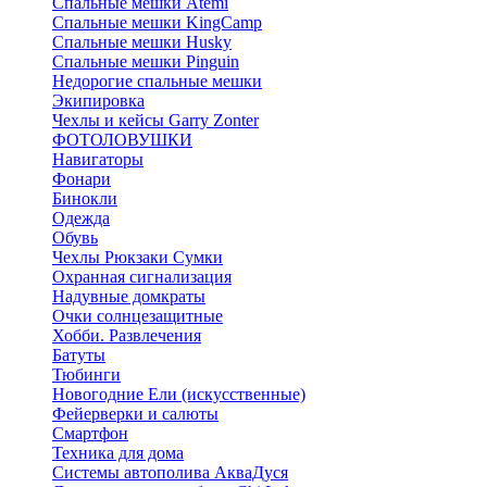
Спальные мешки Atemi
Спальные мешки KingCamp
Спальные мешки Husky
Спальные мешки Pinguin
Недорогие спальные мешки
Экипировка
Чехлы и кейсы Garry Zonter
ФОТОЛОВУШКИ
Навигаторы
Фонари
Бинокли
Одежда
Обувь
Чехлы Рюкзаки Сумки
Охранная сигнализация
Надувные домкраты
Очки солнцезащитные
Хобби. Развлечения
Батуты
Тюбинги
Новогодние Ели (искусственные)
Фейерверки и салюты
Смартфон
Техника для дома
Системы автополива АкваДуся