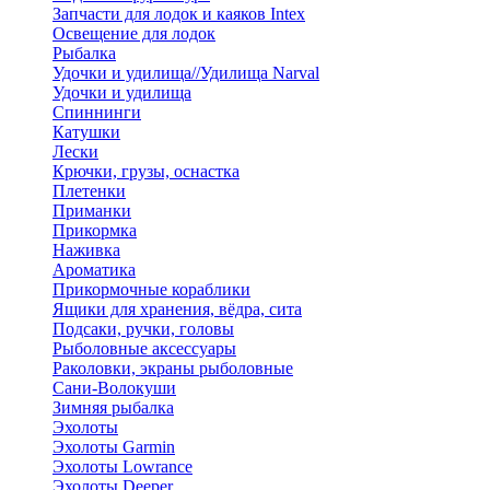
Запчасти для лодок и каяков Intex
Освещение для лодок
Рыбалка
Удочки и удилища//Удилища Narval
Удочки и удилища
Спиннинги
Катушки
Лески
Крючки, грузы, оснастка
Плетенки
Приманки
Прикормка
Наживка
Ароматика
Прикормочные кораблики
Ящики для хранения, вёдра, сита
Подсаки, ручки, головы
Рыболовные аксессуары
Раколовки, экраны рыболовные
Сани-Волокуши
Зимняя рыбалка
Эхолоты
Эхолоты Garmin
Эхолоты Lowrance
Эхолоты Deeper