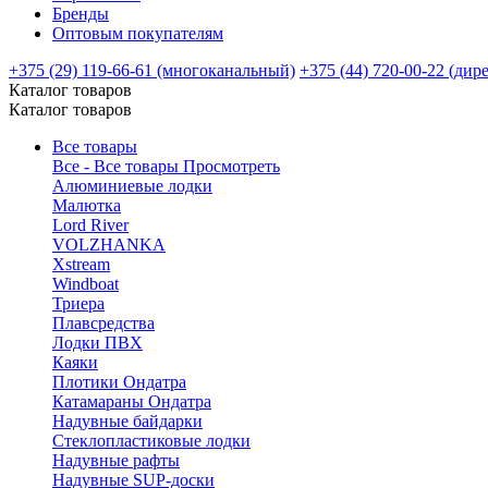
Бренды
Оптовым покупателям
+375 (29) 119-66-61 (многоканальный)
+375 (44) 720-00-22 (дир
Каталог товаров
Каталог товаров
Все товары
Все - Все товары
Просмотреть
Алюминиевые лодки
Малютка
Lord River
VOLZHANKA
Xstream
Windboat
Триера
Плавсредства
Лодки ПВХ
Каяки
Плотики Ондатра
Катамараны Ондатра
Надувные байдарки
Стеклопластиковые лодки
Надувные рафты
Надувные SUP-доски